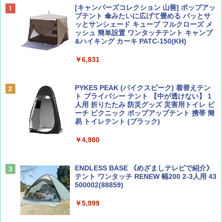
ディズニーファン ２０２６年 ９月号 [雑
D40 地球の歩き方 チェンマイ タイ北部の魅
[キャンパーズコレクション 山善] ポップアッ
誌] (ＤＩＳＮＥＹ ＦＡＮ)
力的な町 2026～2027 地球の歩き方D アジア
プテント 傘みたいに広げて畳める パッとサ
ッとサンシェード キューブ フルクローズ メ
ッシュ 簡単設置 ワンタッチテント キャンプ
￥713
￥2,079
&ハイキング カーキ PATC-150(KH)
￥6,831
BE-PAL(ビ-パル) 2026年 9 月号【特別付録:
A09 地球の歩き方 イタリア 2026～2027 地
SOTO ミニマル"旅"財布 ランダム2種】
球の歩き方A ヨーロッパ
PYKES PEAK (パイクスピーク) 着替えテン
ト プライバシー テント 【中が透けない】 1
￥1,500
￥2,479
人用 折りたたみ 防災グッズ 災害用トイレ ビ
ーチ ピクニック ポップアップテント 携帯 簡
易 トイレテント (ブラック)
山と溪谷 2026年8月号「南アルプス大全」
地球の歩き方 スター・ウォーズ
￥4,980
￥1,540
￥2,695
ENDLESS BASE 《めざましテレビで紹介》
テント ワンタッチ RENEW 幅200 2-3人用 43
500002(88859)
Coyote No.89 特集 星野道夫 夢見る旅
A26 地球の歩き方 チェコ ポーランド スロヴ
ァキア 2026～2027 地球の歩き方A ヨーロッ
￥5,999
パ
￥1,540