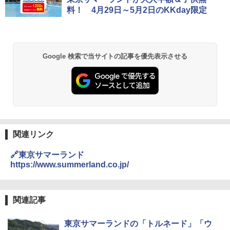
防水 UVカット 4段階高さ調整 軽量 収納袋付
料！ 4月29日～5月2日のKKday限定
き
￥6,459
Google 検索で当サイトの記事を優先表示させる
BUNDOK(バンドック)ソロ ドーム 1 EX BDK
-08EX カーキ ソロキャンプ ポリエステル フ
レーム テント
￥14,800
GRANDOOR ステンレス保冷剤 2個セット 2
関連リンク
026リニューアル 急速冷凍 空間倍増 衛生的
コンパクト 保冷力長持ち
🔗東京サマーランド
￥2,980
https://www.summerland.co.jp/
ニューエラ New Era キャップ メッシュキャ
関連記事
ップ 9FORTY AFrame 15226380 NER37C00
94 ストーン ニューエラキャップ 9FORTYA
サーフライダーファウンデーション Surfride
東京サマーランドの「トルネード」「ウ
r Foundation コラボ Aフレーム メンズ レデ