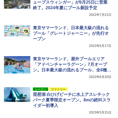
ェーブスウィンガー」が9月25日に営業
ィース 帽子 スナップバック a-frame 9フォー
ティー男女兼用ユニセックス 夏用 日除けUV
終了。2024年夏にプール新設予定
ケア FREE
2022年7月21日
￥4,400
東京サマーランド、日本最大級の流れる
プール「グレートジャーニー」が先行オ
熊撃退スプレー 熊よけスプレー 熊スプレー
ープン
【日本企業販売】超強力クマ対策スプレー 30
0ml（連続噴射30秒）110ml（連続噴射15
2022年5月17日
秒）射程5～10m 安全ロック搭載 携帯収納袋
付き ヒグマ・イノシシ対策 自治体・教育機
東京サマーランド、屋外プールエリア
関の購入実績 登山・キャンプ・アウトドア・
防災用品 長期保存可能 緊急時用 日本国内発
「アドベンチャーラグーン」7月オープ
送
ン。日本最大級の流れるプール、全8種の
ウォータースライダーなど
2022年6月20日
￥3,680
シーズン
ファミリー
琵琶湖 白ひげビーチに水上アスレチック
パーク夏季限定オープン。8mの絶叫スラ
イダー初導入
2023年5月31日