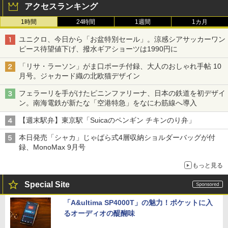
アクセスランキング
1時間
24時間
1週間
1カ月
ユニクロ、今日から「お盆特別セール」。涼感シアサッカーワン
ピース待望値下げ、撥水ギアショーツは1990円に
「リサ・ラーソン」がま口ポーチ付録、大人のおしゃれ手帖 10
月号。ジャカード織の北欧猫デザイン
フェラーリを手がけたピニンファリーナ、日本の鉄道を初デザイ
ン。南海電鉄が新たな「空港特急」をなにわ筋線へ導入
【週末駅弁】東京駅「Suicaのペンギン チキンのり弁」
本日発売「シャカ」じゃばら式4層収納ショルダーバッグが付
録、MonoMax 9月号
もっと見る
Special Site
「A&ultima SP4000T」の魅力！ポケットに入
るオーディオの醍醐味