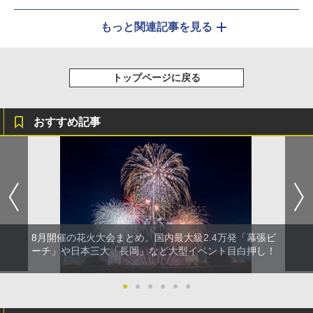
もっと関連記事を見る
トップページに戻る
おすすめ記事
8月開催の花火大会まとめ。国内最大級2.4万発「幕張ビ
ーチ」や日本三大「長岡」など大型イベント目白押し！
●
●
●
●
●
●