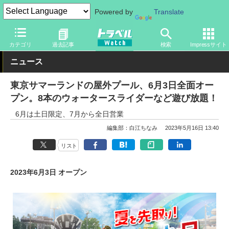
Powered by
Translate
トラベル Watch
旅の情報
観光地
テーマパーク
カテゴリ
過去記事
検索
Impressサイト
ニュース
東京サマーランドの屋外プール、6月3日全面オー
プン。8本のウォータースライダーなど遊び放題！
6月は土日限定、7月から全日営業
編集部：白江ちなみ
2023年5月16日 13:40
リスト
2023年6月3日 オープン