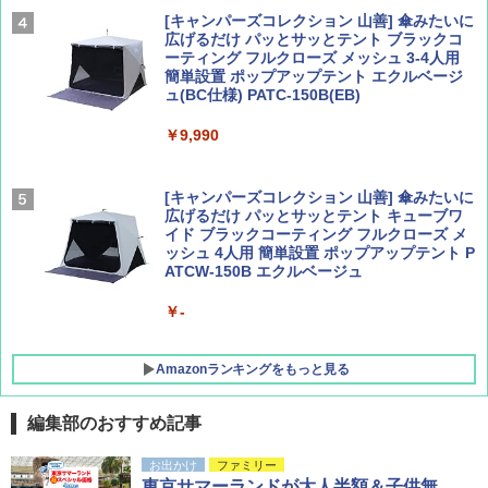
￥2,277
[キャンパーズコレクション 山善] 傘みたいに
広げるだけ パッとサッとテント ブラックコ
ーティング フルクローズ メッシュ 3-4人用
簡単設置 ポップアップテント エクルベージ
AIRLINE（エアライン）2026年9月号【特
新しい日本地理 地図・統計・移動から読み
ュ(BC仕様) PATC-150B(EB)
集】ボーイング110周年を祝して！
解く (講談社現代新書)
￥9,990
￥1,760
￥1,540
[キャンパーズコレクション 山善] 傘みたいに
広げるだけ パッとサッとテント キューブワ
イド ブラックコーティング フルクローズ メ
ッシュ 4人用 簡単設置 ポップアップテント P
ATCW-150B エクルベージュ
￥-
Amazonランキングをもっと見る
編集部のおすすめ記事
DEWEL パラソル 大型 ビーチ アウトドアパ
お出かけ
ファミリー
ラソル ガーデン サイトシート付 折りたたみ
東京サマーランドが大人半額＆子供無