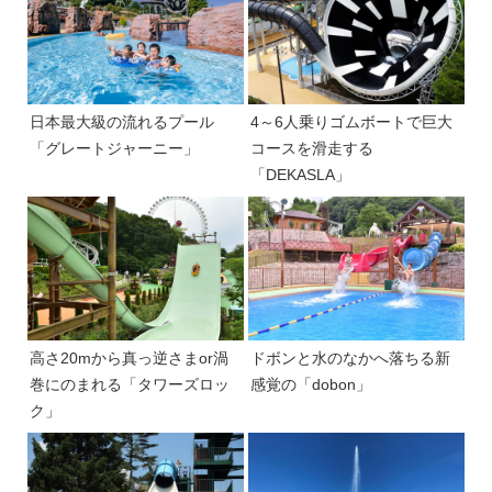
日本最大級の流れるプール
4～6人乗りゴムボートで巨大
「グレートジャーニー」
コースを滑走する
「DEKASLA」
高さ20mから真っ逆さまor渦
ドボンと水のなかへ落ちる新
巻にのまれる「タワーズロッ
感覚の「dobon」
ク」