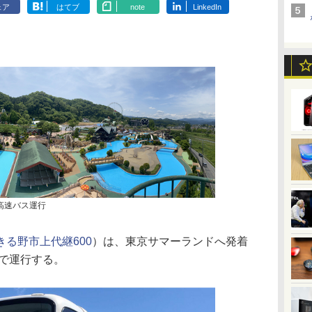
ェア
はてブ
note
LinkedIn
高速バス運行
きる野市上代継600
）は、東京サマーランドへ発着
まで運行する。