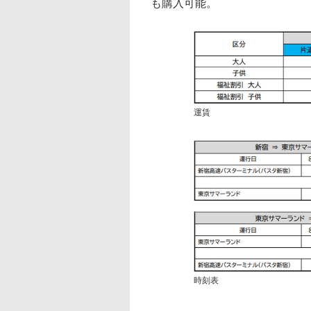
も購入可能。
運賃
時刻表