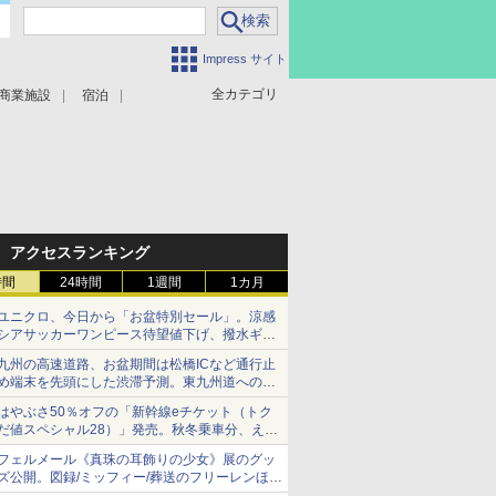
Impress サイト
全カテゴリ
商業施設
宿泊
アクセスランキング
時間
24時間
1週間
1カ月
ユニクロ、今日から「お盆特別セール」。涼感
シアサッカーワンピース待望値下げ、撥水ギア
ショーツは1990円に
九州の高速道路、お盆期間は松橋ICなど通行止
め端末を先頭にした渋滞予測。東九州道への迂
回は料金調整を実施
はやぶさ50％オフの「新幹線eチケット（トク
だ値スペシャル28）」発売。秋冬乗車分、えき
ねっと限定
フェルメール《真珠の耳飾りの少女》展のグッ
ズ公開。図録/ミッフィー/葬送のフリーレンほ
か、注目ブランドコラボが実現