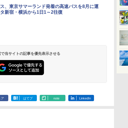
ス、東京サマーランド発着の高速バスを8月に運
タ新宿・横浜から1日1～2往復
北陸 福井 あわら
品川プリンスホテ
舞浜ビューホテル
箱根湯本温泉 ホテ
ホテルトラスティ東
オリエンタルホテル
下呂温泉 水明館
住友不動産ホテル ヴ
東京ベイ舞浜ホテル
温泉 清風荘（北陸
ル イーストタワー
ｂｙ ＨＵＬＩＣ
ル おかだ
京ベイサイド
東京ベイ
ィラフォンテーヌグラ
ファーストリゾート
8,250円～
最大級の庭園露天風
（旧：東京ベイ舞浜
ンド東京有明
9,958円～
11,200円～
5,450円～
5,200円～
4,290円～
呂の宿 清風荘）
ホテル）
19,541円～
5,758円～
6,070円～
 検索で当サイトの記事を優先表示させる
ェア
はてブ
note
LinkedIn