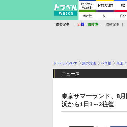
過去記事
万
博
・
園芸博
取材記事
トラベル Watch
旅の方法
バス旅
高速バ
ニュース
東京サマーランド、8
浜から1日1～2往復