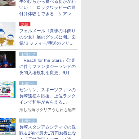
手のひらから食べる姿がかわ
いい！ ロックワラビーの餌
付け体験もできる、ケアンズ
でアサートン高原の日本語ガ
話題
イド付きツアーに参加してみ
フェルメール《真珠の耳飾り
た
の少女》展のグッズ公開。図
録/ミッフィー/葬送のフリー
レンほか、注目ブランドコラ
お出かけ
ボが実現
「Reach for the Stars」公演
に伴うファンタジーランドの
夜間入場規制を変更。9月か
ら18時50分～20時ごろに
お出かけ
ゼンリン、スポーツファンの
長崎遠征を応援。上位ランク
インで和牛がもらえる
「GO！GO！長崎スタンプラ
推し活向けクリアうちわも配布
リー」
お出かけ
長崎スタジアムシティでの観
戦＆2泊で最大1万円お得にな