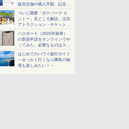
販売店舗や購入手順、記念チ
ケットも解説
ついに開業「ポケパーク カ
ントー」見どころ解説。注目
アトラクション・チケット手
配・来場前に必要な準備は？
パスポート（2025年旅券）
の新規申請をオンラインでや
ってみた。必要なものはスマ
ホとマイナカードのみ
はじめてのハワイ旅行ガイド
～せっかく行くなら隣島の秘
境も楽しみたい！～