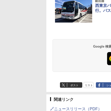
道路
西東京バ
行。バス
草津温泉 ホテル櫻
品川プリンスホテル
グランドニッコー東
海のサウナ＆スパ
東京ドームホテル
シェラトン・グラン
井
京ベイ 舞浜
オールインクルーシ
デ・トーキョーベ
7,037円～
7,980円～
ブ 島原温泉ホテル
イ・ホテル
14,300円～
6,800円～
南風楼
10,450円～
7,950円～
Google
ポスト
リスト
シ
関連リンク
🔗ニュースリリース（PDF）