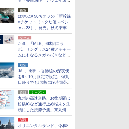
る「長崎満喫！アウェイ遠征
応援キャンペーン」
鉄道
はやぶさ50％オフの「新幹線
eチケット（トクだ値スペシ
ャル28）」発売。秋冬乗車
分、えきねっと限定
グッズ
Zoff、「MLB」6球団コラ
ボ。サングラス24種とチャー
ムにもなるメガネ拭きなど雑
貨24種
航空
JAL、羽田～香港線の深夜便
を9～10月限定で設定。弾丸
日帰りでも現地に19時間滞在
できる
道路
シーズン
九州の高速道路、お盆期間は
松橋ICなど通行止め端末を先
頭にした渋滞予測。東九州道
への迂回は料金調整を実施
話題
オリエンタルランド、令和8