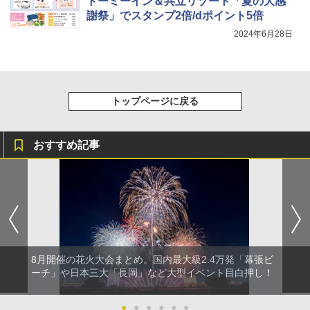
ドーミーイン＆共立リゾート「夏の大感
謝祭」でスタンプ2倍/dポイント5倍
2024年6月28日
トップページに戻る
おすすめ記事
8月開催の花火大会まとめ。国内最大級2.4万発「幕張ビ
ーチ」や日本三大「長岡」など大型イベント目白押し！
●
●
●
●
●
●