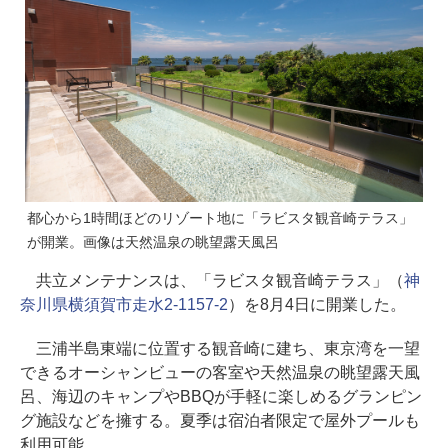
都心から1時間ほどのリゾート地に「ラビスタ観音崎テラス」
が開業。画像は天然温泉の眺望露天風呂
共立メンテナンスは、「ラビスタ観音崎テラス」（
神
奈川県横須賀市走水2-1157-2
）を8月4日に開業した。
三浦半島東端に位置する観音崎に建ち、東京湾を一望
できるオーシャンビューの客室や天然温泉の眺望露天風
呂、海辺のキャンプやBBQが手軽に楽しめるグランピン
グ施設などを擁する。夏季は宿泊者限定で屋外プールも
利用可能。