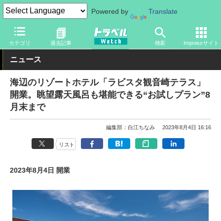
Powered by
Translate
トラベル Watch
旅の情報
ホテル・旅館
宿泊
カテゴリ
過去記事
検索
Impressサイト
ニュース
海辺のリゾートホテル「ラビスタ観音崎テラス」
開業。眺望露天風呂も堪能できる“お試しプラン”8
月末まで
編集部：白江ちなみ
2023年8月4日 16:16
リスト
2023年8月4日 開業