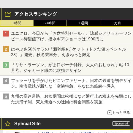
アクセスランキング
1時間
24時間
1週間
1カ月
ユニクロ、今日から「お盆特別セール」。涼感シアサッカーワン
ピース待望値下げ、撥水ギアショーツは1990円に
はやぶさ50％オフの「新幹線eチケット（トクだ値スペシャル
28）」発売。秋冬乗車分、えきねっと限定
「リサ・ラーソン」がま口ポーチ付録、大人のおしゃれ手帖 10
月号。ジャカード織の北欧猫デザイン
フェラーリを手がけたピニンファリーナ、日本の鉄道を初デザイ
ン。南海電鉄が新たな「空港特急」をなにわ筋線へ導入
九州の高速道路、お盆期間は松橋ICなど通行止め端末を先頭にし
た渋滞予測。東九州道への迂回は料金調整を実施
もっと見る
Special Site