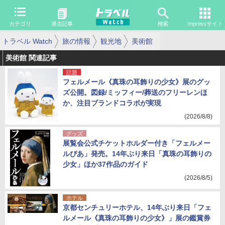
カテゴリ
過去記事
検索
Impressサイト
トラベル Watch
旅の情報
観光地
美術館
美術館 関連記事
話題
フェルメール《真珠の耳飾りの少女》展のグッ
ズ公開。図録/ミッフィー/葬送のフリーレンほ
か、注目ブランドコラボが実現
(2026/8/8)
グッズ
展覧会公式チケットホルダー付き「フェルメー
ルぴあ」発売。14年ぶり来日「真珠の耳飾りの
少女」ほか37作品のガイド
(2026/8/5)
ホテル
京都センチュリーホテル、14年ぶり来日「フェ
ルメール《真珠の耳飾りの少女》」展の鑑賞券