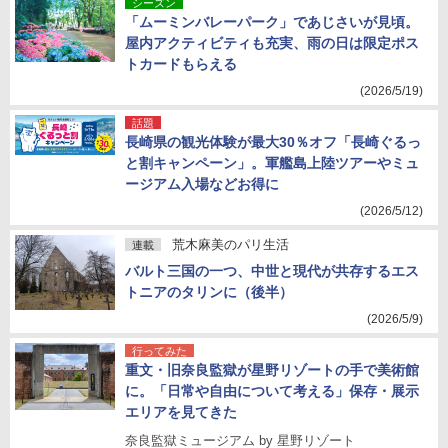
シーズン
「ムーミンバレーパーク」であじさいが見頃。
屋内アクティビティも充実、雨の日は限定ポス
トカードもらえる
(2026/5/19)
話題
長崎県の観光体験が最大30％オフ「長崎ぐるっ
と割キャンペーン」。軍艦島上陸ツアーやミュ
ージアム入場などお得に
(2026/5/12)
荒木麻美のパリ生活
連載
バルト三国の一つ、中世と現代が共存するエス
トニアのタリンに（後半）
(2026/5/9)
行ってみた
重文・旧奈良監獄が星野リゾートの手で美術館
に。「日常や自由について考える」保存・展示
エリアを見てきた
奈良監獄ミュージアム by 星野リゾート