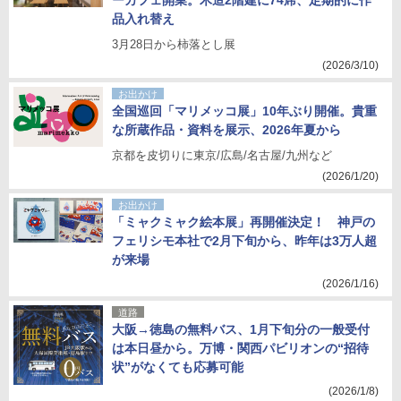
ーカフェ開業。木造2階建に74席、定期的に作
品入れ替え
3月28日から柿落とし展
(2026/3/10)
お出かけ
全国巡回「マリメッコ展」10年ぶり開催。貴重
な所蔵作品・資料を展示、2026年夏から
京都を皮切りに東京/広島/名古屋/九州など
(2026/1/20)
お出かけ
「ミャクミャク絵本展」再開催決定！ 神戸の
フェリシモ本社で2月下旬から、昨年は3万人超
が来場
(2026/1/16)
道路
大阪→徳島の無料バス、1月下旬分の一般受付
は本日昼から。万博・関西パビリオンの“招待
状”がなくても応募可能
(2026/1/8)