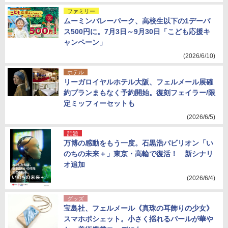
ファミリー
ムーミンバレーパーク、高校生以下の1デーパ
ス500円に。7月3日～9月30日「こども応援キ
ャンペーン」
(2026/6/10)
ホテル
リーガロイヤルホテル大阪、フェルメール展確
約プランまもなく予約開始。復刻フェイラー/限
定ミッフィーセットも
(2026/6/5)
話題
万博の感動をもう一度。石黒浩パビリオン「い
のちの未来＋」東京・高輪で復活！ 新シナリ
オ追加
(2026/6/4)
グッズ
宝島社、フェルメール《真珠の耳飾りの少女》
スマホポシェット。小さく揺れるパールが華や