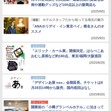
画や連動グッズなど100点以上の新商品も
(2025/9/5)
ホテルスタッフだから知ってる地元の魅力
連載
「ANAホリデイ・イン東京ベイ」椎名さんのオ
ススメ
(2025/9/2)
お出かけ
「エリック・カール展」開催決定。はらぺこあ
おむし原画など約180点、東京/福岡/大阪巡回
(2025/8/29)
お出かけ
「デザインあ展 neo」会期延長。チケットは8
月28日14時から販売、国内巡回はなし
(2025/8/26)
行ってみた
開業前の「小樽グランベルホテル」に泊まって