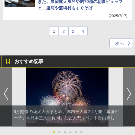
きた。展望露天風呂や約70種の朝食ビュッフ
ェ、運河や芸術村もすぐそば
(2025/7/17)
1
2
3
4
次へ
おすすめ記事
8月開催の花火大会まとめ。国内最大級2.4万発「幕張ビ
ーチ」や日本三大「長岡」など大型イベント目白押し！
●
●
●
●
●
●