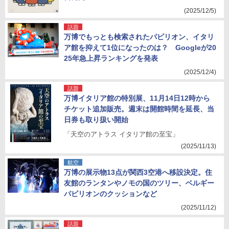
(2025/12/5)
話題
万博でもっとも検索されたパビリオン、イタリ
ア館を抑えて1位になったのは？ Googleが20
25年急上昇ランキングを発表
(2025/12/4)
話題
万博イタリア館の特別展、11月14日12時から
チケット追加販売。週末は開館時間を延長、当
日券も取り扱い開始
「天空のアトラス イタリア館の至宝」
(2025/11/13)
航空
万博の展示物13点が関西3空港へ移設決定。住
友館のランタンやノモの国のツリー、ベルギー
パビリオンのクッションなど
(2025/11/12)
話題