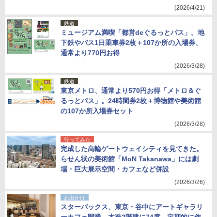
(2026/4/21)
鉄道
ミュージアム満喫「都営deぐるっとパス」。地
下鉄やバス1日乗車券2枚＋107か所の入場券、
通常より770円お得
(2026/3/28)
鉄道
東京メトロ、通常より570円お得「メトロ＆ぐ
るっとパス」。24時間券2枚＋博物館や美術館
の107か所入場券セット
(2026/3/28)
行ってみた
完成した高輪ゲートウェイシティを見てきた。
らせん状の美術館「MoN Takanawa」には劇
場・巨大展示空間・カフェなど併設
(2026/3/26)
お出かけ
スターバックス、東京・谷中にアートギャラリ