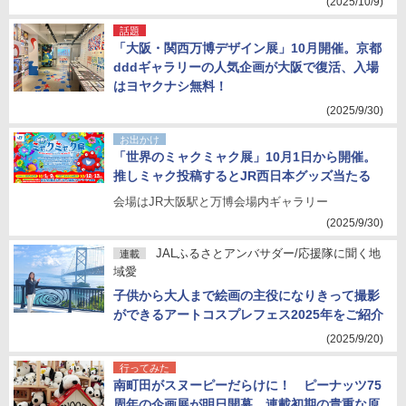
(2025/10/9)
話題
「大阪・関西万博デザイン展」10月開催。京都
dddギャラリーの人気企画が大阪で復活、入場
はヨヤクナシ無料！
(2025/9/30)
お出かけ
「世界のミャクミャク展」10月1日から開催。
推しミャク投稿するとJR西日本グッズ当たる
会場はJR大阪駅と万博会場内ギャラリー
(2025/9/30)
JALふるさとアンバサダー/応援隊に聞く地
連載
域愛
子供から大人まで絵画の主役になりきって撮影
ができるアートコスプレフェス2025年をご紹介
(2025/9/20)
行ってみた
南町田がスヌーピーだらけに！ ピーナッツ75
周年の企画展が明日開幕、連載初期の貴重な原