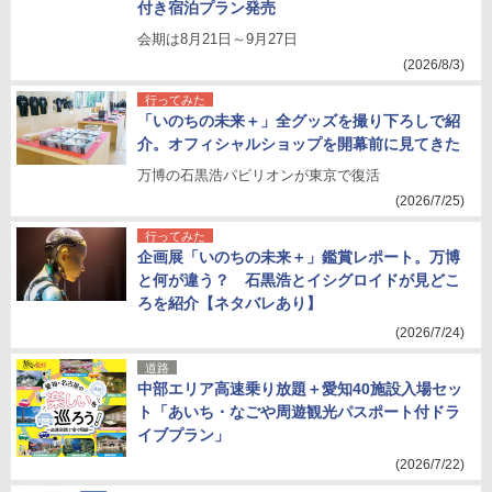
付き宿泊プラン発売
会期は8月21日～9月27日
(2026/8/3)
行ってみた
「いのちの未来＋」全グッズを撮り下ろしで紹
介。オフィシャルショップを開幕前に見てきた
万博の石黒浩パビリオンが東京で復活
(2026/7/25)
行ってみた
企画展「いのちの未来＋」鑑賞レポート。万博
と何が違う？ 石黒浩とイシグロイドが見どこ
ろを紹介【ネタバレあり】
(2026/7/24)
道路
中部エリア高速乗り放題＋愛知40施設入場セッ
ト「あいち・なごや周遊観光パスポート付ドラ
イブプラン」
(2026/7/22)