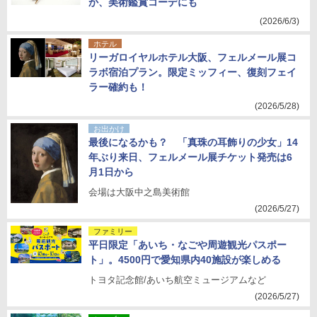
か、美術鑑賞コーデにも
(2026/6/3)
ホテル
リーガロイヤルホテル大阪、フェルメール展コ
ラボ宿泊プラン。限定ミッフィー、復刻フェイ
ラー確約も！
(2026/5/28)
お出かけ
最後になるかも？ 「真珠の耳飾りの少女」14
年ぶり来日、フェルメール展チケット発売は6
月1日から
会場は大阪中之島美術館
(2026/5/27)
ファミリー
平日限定「あいち・なごや周遊観光パスポー
ト」。4500円で愛知県内40施設が楽しめる
トヨタ記念館/あいち航空ミュージアムなど
(2026/5/27)