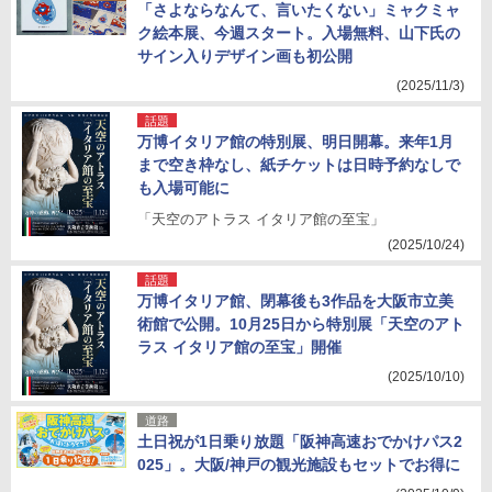
「さよならなんて、言いたくない」ミャクミャ
ク絵本展、今週スタート。入場無料、山下氏の
サイン入りデザイン画も初公開
(2025/11/3)
話題
万博イタリア館の特別展、明日開幕。来年1月
まで空き枠なし、紙チケットは日時予約なしで
も入場可能に
「天空のアトラス イタリア館の至宝」
(2025/10/24)
話題
万博イタリア館、閉幕後も3作品を大阪市立美
術館で公開。10月25日から特別展「天空のアト
ラス イタリア館の至宝」開催
(2025/10/10)
道路
土日祝が1日乗り放題「阪神高速おでかけパス2
025」。大阪/神戸の観光施設もセットでお得に