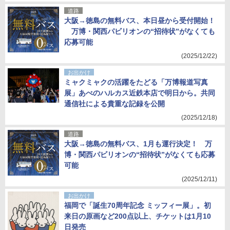
道路
大阪→徳島の無料バス、本日昼から受付開始！
万博・関西パビリオンの“招待状”がなくても
応募可能
(2025/12/22)
お出かけ
ミャクミャクの活躍をたどる「万博報道写真
展」あべのハルカス近鉄本店で明日から。共同
通信社による貴重な記録を公開
(2025/12/18)
道路
大阪→徳島の無料バス、1月も運行決定！ 万
博・関西パビリオンの“招待状”がなくても応募
可能
(2025/12/11)
お出かけ
福岡で「誕生70周年記念 ミッフィー展」。初
来日の原画など200点以上、チケットは1月10
日発売