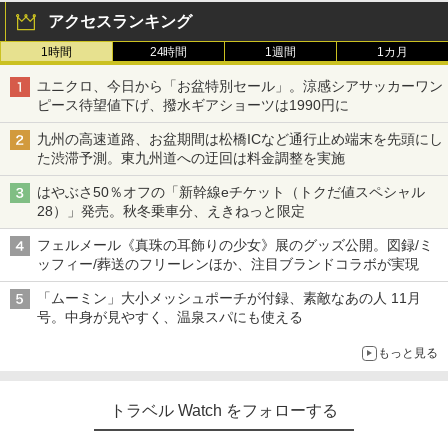
アクセスランキング
1時間
24時間
1週間
1カ月
ユニクロ、今日から「お盆特別セール」。涼感シアサッカーワン
ピース待望値下げ、撥水ギアショーツは1990円に
九州の高速道路、お盆期間は松橋ICなど通行止め端末を先頭にし
た渋滞予測。東九州道への迂回は料金調整を実施
はやぶさ50％オフの「新幹線eチケット（トクだ値スペシャル
28）」発売。秋冬乗車分、えきねっと限定
フェルメール《真珠の耳飾りの少女》展のグッズ公開。図録/ミ
ッフィー/葬送のフリーレンほか、注目ブランドコラボが実現
「ムーミン」大小メッシュポーチが付録、素敵なあの人 11月
号。中身が見やすく、温泉スパにも使える
もっと見る
トラベル Watch をフォローする