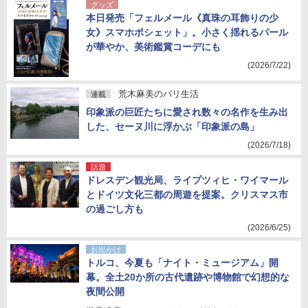
グッズ
本日発売「フェルメール《真珠の耳飾りの少
女》スマホポシェット」。小さく揺れるパール
が華やか、美術鑑賞コーデにも
(2026/7/22)
荒木麻美のパリ生活
連載
印象派の巨匠たちに愛され数々の名作を生み出
した、セーヌ川に浮かぶ「印象派の島」
(2026/7/18)
話題
ドレスデン観光局、ライプツィヒ・ワイマール
とドイツ文化三都の周遊を提案。クリスマス市
の過ごし方も
(2026/6/25)
お出かけ
トルコ、今夏も「ナイト・ミュージアム」開
幕。全土20か所の古代遺跡や博物館で幻想的な
夜間公開