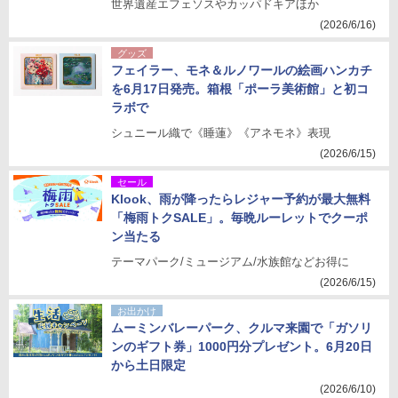
世界遺産エフェソスやカッパドキアほか
(2026/6/16)
グッズ
フェイラー、モネ＆ルノワールの絵画ハンカチ
を6月17日発売。箱根「ポーラ美術館」と初コ
ラボで
シュニール織で《睡蓮》《アネモネ》表現
(2026/6/15)
セール
Klook、雨が降ったらレジャー予約が最大無料
「梅雨トクSALE」。毎晩ルーレットでクーポ
ン当たる
テーマパーク/ミュージアム/水族館などお得に
(2026/6/15)
お出かけ
ムーミンバレーパーク、クルマ来園で「ガソリ
ンのギフト券」1000円分プレゼント。6月20日
から土日限定
(2026/6/10)