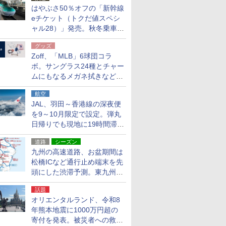
はやぶさ50％オフの「新幹線
eチケット（トクだ値スペシ
ャル28）」発売。秋冬乗車
分、えきねっと限定
グッズ
Zoff、「MLB」6球団コラ
ボ。サングラス24種とチャー
ムにもなるメガネ拭きなど雑
貨24種
航空
JAL、羽田～香港線の深夜便
を9～10月限定で設定。弾丸
日帰りでも現地に19時間滞在
できる
道路
シーズン
九州の高速道路、お盆期間は
松橋ICなど通行止め端末を先
頭にした渋滞予測。東九州道
への迂回は料金調整を実施
話題
オリエンタルランド、令和8
年熊本地震に1000万円超の
寄付を発表。被災者への救援