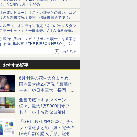
に。全5種で8月下旬発売
【家電レビュー】手ごわい雑草との戦い、コメ
リの草刈機で完全勝利 掃除機感覚で使えた
カルディ、オンライン限定「ネコバッグ＆タン
ブラーセット」を一般販売。7月の抽選販売の
当選無効分
手塚治虫氏のマンガ「リボンの騎士」を原案と
するNetflix映画「THE RIBBON HERO リボンヒ
ーロー」本日配信開始
もっと見る
おすすめ記事
8月開催の花火大会まとめ。
国内最大級2.4万発「幕張ビ
ーチ」や日本三大「長岡」な
ど大型イベント目白押し！
全国で旅行キャンペーン
続々、最大1万5000円オフ
も！ いまお得な自治体まと
め
「GREEN×EXPO2027」チケ
ット情報まとめ。紙・電子の
販売店舗や購入手順、記念チ