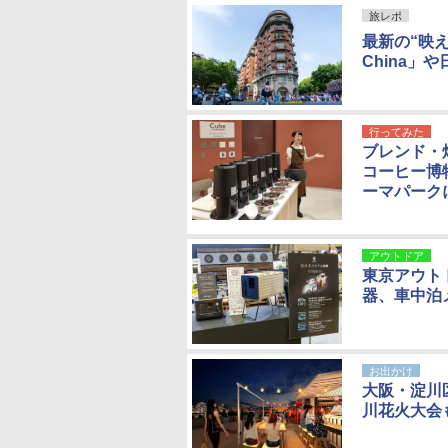
旅レポ
最新の“映え
China」
行ってみた
ブレンド・
コーヒー博
ーマパーク
アウトドア
東京アウト
器、車中泊
お出かけ
大阪・淀川
川花火大会