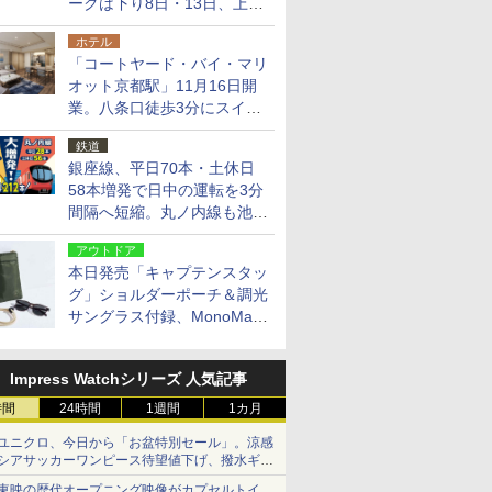
ークは下り8日・13日、上り
14日・15日
ホテル
「コートヤード・バイ・マリ
オット京都駅」11月16日開
業。八条口徒歩3分にスイー
ト含む全270室、ダイニング
鉄道
も併設
銀座線、平日70本・土休日
58本増発で日中の運転を3分
間隔へ短縮。丸ノ内線も池袋
～中野坂上を4分間隔に
アウトドア
本日発売「キャプテンスタッ
グ」ショルダーポーチ＆調光
サングラス付録、MonoMax
9月号増刊
Impress Watchシリーズ 人気記事
時間
24時間
1週間
1カ月
ユニクロ、今日から「お盆特別セール」。涼感
シアサッカーワンピース待望値下げ、撥水ギア
ショーツは1990円に
東映の歴代オープニング映像がカプセルトイ