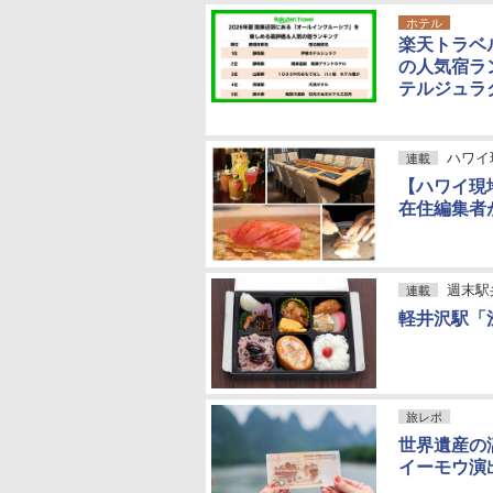
ホテル
楽天トラベ
の人気宿ラ
テルジュラ
ハワイ
連載
【ハワイ現
在住編集者
週末駅
連載
軽井沢駅「
旅レポ
世界遺産の
イーモウ演