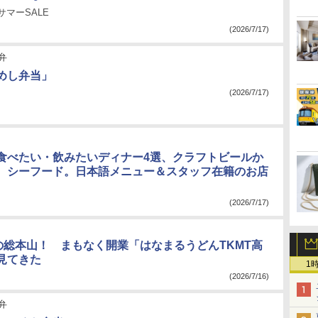
サマーSALE
(2026/7/17)
弁
めし弁当」
(2026/7/17)
食べたい・飲みたいディナー4選、クラフトビールか
、シーフード。日本語メニュー＆スタッフ在籍のお店
(2026/7/17)
店の総本山！ まもなく開業「はなまるうどんTKMT高
見てきた
1
(2026/7/16)
弁