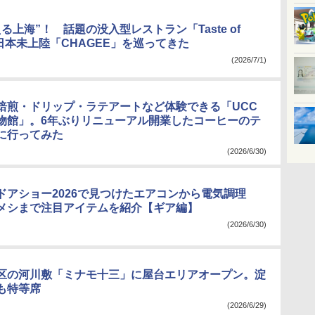
る上海”！ 話題の没入型レストラン「Taste of
や日本未上陸「CHAGEE」を巡ってきた
(2026/7/1)
焙煎・ドリップ・ラテアートなど体験できる「UCC
物館」。6年ぶりリニューアル開業したコーヒーのテ
に行ってみた
(2026/6/30)
ドアショー2026で見つけたエアコンから電気調理
メシまで注目アイテムを紹介【ギア編】
(2026/6/30)
区の河川敷「ミナモ十三」に屋台エリアオープン。淀
も特等席
(2026/6/29)