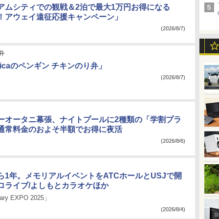
アムシティでの観戦＆2泊で最大1万円お得になる
！アウェイ遠征応援キャンペーン」
(2026/8/7)
弁
icaのペンギン チキンのり弁」
(2026/8/7)
ーオータニ幕張、ナイトプールに2種類の「学割プラ
通常料金のおよそ半額でお得に夜活
(2026/8/6)
ら1年。メモリアルイベントをATCホールとUSJで開
ロライブ/よしもとカラオケほか
sary EXPO 2025」
(2026/8/4)