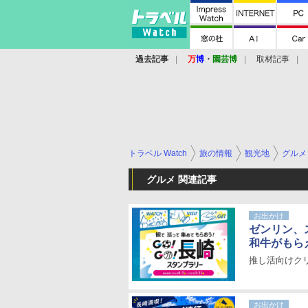
過去記事
万
博
・
園芸博
取材記事
トラベル Watch
旅の情報
観光地
グルメ
グルメ 関連記事
お出かけ
ゼンリン、
和牛がもら
推し活向けク
お出かけ