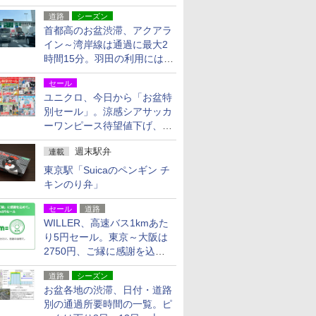
活動・復旧支援
道路
シーズン
首都高のお盆渋滞、アクアラ
イン～湾岸線は通過に最大2
時間15分。羽田の利用には
「空港西出口」の利用検討を
セール
ユニクロ、今日から「お盆特
別セール」。涼感シアサッカ
ーワンピース待望値下げ、撥
水ギアショーツは1990円に
週末駅弁
連載
東京駅「Suicaのペンギン チ
キンのり弁」
セール
道路
WILLER、高速バス1kmあた
り5円セール。東京～大阪は
2750円、ご縁に感謝を込め
た20周年記念キャンペーン
道路
シーズン
お盆各地の渋滞、日付・道路
別の通過所要時間の一覧。ピ