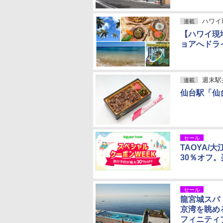
ハワイ
連載
【ハワイ現
ョアへドラ
週末駅
連載
仙台駅「仙
セール
TAOYA
30％オフ
セール
龍宮城スパ
京湾を眺め
フィニティ