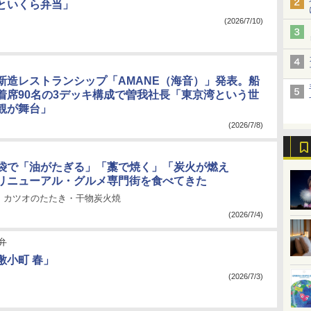
といくら弁当」
(2026/7/10)
新造レストランシップ「AMANE（海音）」発表。船
着席90名の3デッキ構成で曽我社長「東京湾という世
観が舞台」
(2026/7/8)
袋で「油がたぎる」「藁で焼く」「炭火が燃え
リニューアル・グルメ専門街を食べてきた
・カツオのたたき・干物炭火焼
(2026/7/4)
弁
敷小町 春」
(2026/7/3)