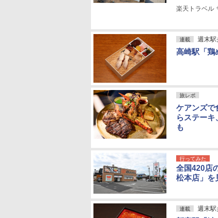
楽天トラベル 
週末駅
連載
高崎駅「鶏
旅レポ
ケアンズで
らステーキ
も
行ってみた
全国420
松本店」を
週末駅
連載