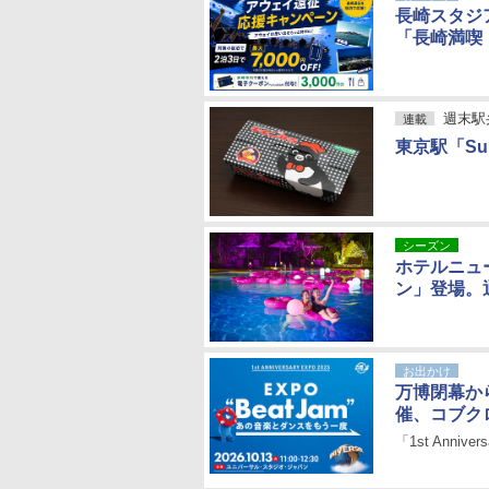
長崎スタジ
「長崎満喫
週末駅
連載
東京駅「Su
シーズン
ホテルニュ
ン」登場。
お出かけ
万博閉幕か
催、コブク
「1st Anniver