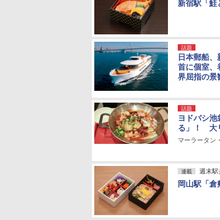
新宿駅「鮭
話題
日本郵船、
首に個室、
界屈指の景
話題
ヨドバシ池
る」！ 大
マーラータン
週末駅
連載
岡山駅「倉