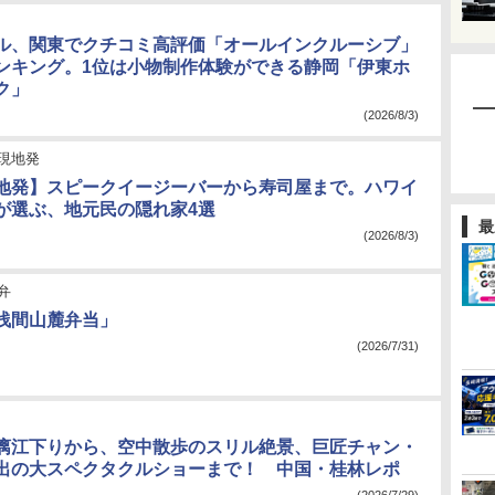
ル、関東でクチコミ高評価「オールインクルーシブ」
ンキング。1位は小物制作体験ができる静岡「伊東ホ
ク」
(2026/8/3)
現地発
地発】スピークイージーバーから寿司屋まで。ハワイ
が選ぶ、地元民の隠れ家4選
最
(2026/8/3)
弁
浅間山麓弁当」
(2026/7/31)
漓江下りから、空中散歩のスリル絶景、巨匠チャン・
出の大スペクタクルショーまで！ 中国・桂林レポ