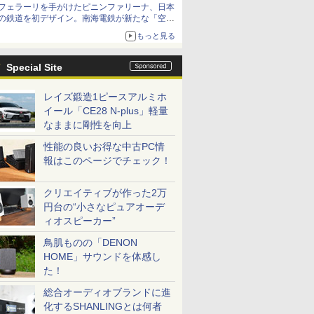
フェラーリを手がけたピニンファリーナ、日本
の鉄道を初デザイン。南海電鉄が新たな「空港
特急」をなにわ筋線へ導入
もっと見る
Special Site
レイズ鍛造1ピースアルミホ
イール「CE28 N-plus」軽量
なままに剛性を向上
性能の良いお得な中古PC情
報はこのページでチェック！
クリエイティブが作った2万
円台の“小さなピュアオーデ
ィオスピーカー”
鳥肌ものの「DENON
HOME」サウンドを体感し
た！
総合オーディオブランドに進
化するSHANLINGとは何者