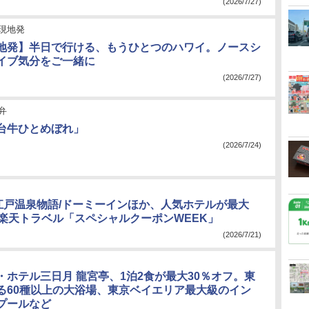
(2026/7/27)
現地発
地発】半日で行ける、もうひとつのハワイ。ノースシ
イブ気分をご一緒に
(2026/7/27)
弁
台牛ひとめぼれ」
(2026/7/24)
/大江戸温泉物語/ドーミーインほか、人気ホテルが最大
。楽天トラベル「スペシャルクーポンWEEK」
(2026/7/21)
・ホテル三日月 龍宮亭、1泊2食が最大30％オフ。東
る60種以上の大浴場、東京ベイエリア最大級のイン
プールなど