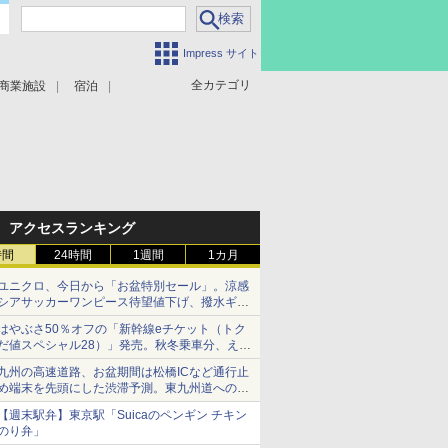
Impress サイト
全カテゴリ
商業施設
宿泊
アクセスランキング
時間
24時間
1週間
1カ月
ユニクロ、今日から「お盆特別セール」。涼感
シアサッカーワンピース待望値下げ、撥水ギア
ショーツは1990円に
はやぶさ50％オフの「新幹線eチケット（トク
だ値スペシャル28）」発売。秋冬乗車分、えき
ねっと限定
九州の高速道路、お盆期間は松橋ICなど通行止
め端末を先頭にした渋滞予測。東九州道への迂
回は料金調整を実施
【週末駅弁】東京駅「Suicaのペンギン チキン
のり弁」