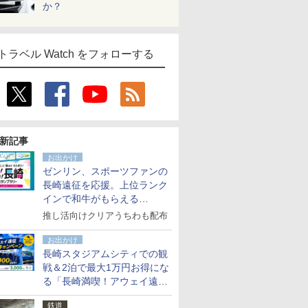
か？
トラベル Watch をフォローする
新記事
お出かけ
ゼンリン、スポーツファンの
長崎遠征を応援。上位ランク
インで和牛がもらえる
「GO！GO！長崎スタンプラ
推し活向けクリアうちわも配布
リー」
お出かけ
長崎スタジアムシティでの観
戦＆2泊で最大1万円お得にな
る「長崎満喫！アウェイ遠征
応援キャンペーン」
鉄道