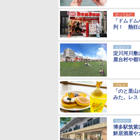
行ってみた
「ドムドム
列！ 熱狂
お出かけ
淀川河川敷
屋台村や都
グルメ
「のと里山
みた。レス
お出かけ
博多駅筑紫
鮮居酒屋や