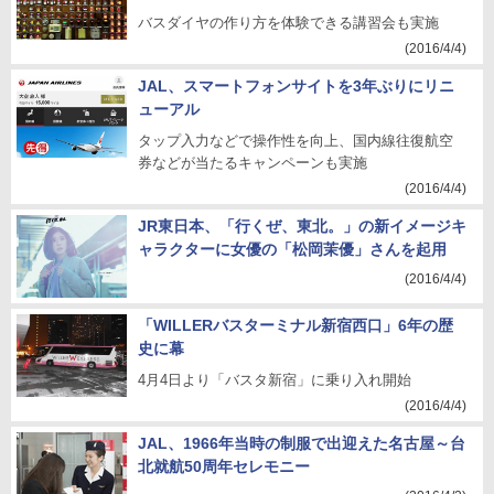
バスダイヤの作り方を体験できる講習会も実施
(2016/4/4)
JAL、スマートフォンサイトを3年ぶりにリニ
ューアル
タップ入力などで操作性を向上、国内線往復航空
券などが当たるキャンペーンも実施
(2016/4/4)
JR東日本、「行くぜ、東北。」の新イメージキ
ャラクターに女優の「松岡茉優」さんを起用
(2016/4/4)
「WILLERバスターミナル新宿西口」6年の歴
史に幕
4月4日より「バスタ新宿」に乗り入れ開始
(2016/4/4)
JAL、1966年当時の制服で出迎えた名古屋～台
北就航50周年セレモニー