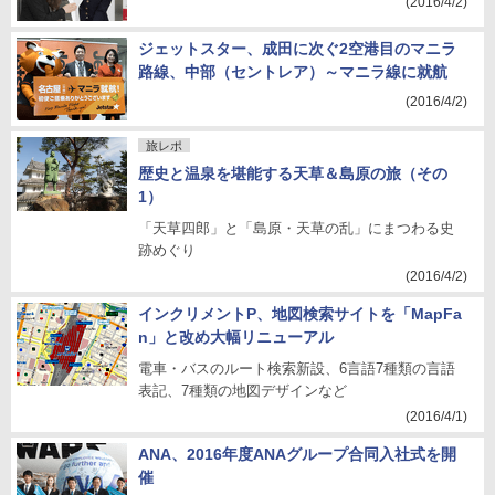
(2016/4/2)
ジェットスター、成田に次ぐ2空港目のマニラ
路線、中部（セントレア）～マニラ線に就航
(2016/4/2)
旅レポ
歴史と温泉を堪能する天草＆島原の旅（その
1）
「天草四郎」と「島原・天草の乱」にまつわる史
跡めぐり
(2016/4/2)
インクリメントP、地図検索サイトを「MapFa
n」と改め大幅リニューアル
電車・バスのルート検索新設、6言語7種類の言語
表記、7種類の地図デザインなど
(2016/4/1)
ANA、2016年度ANAグループ合同入社式を開
催