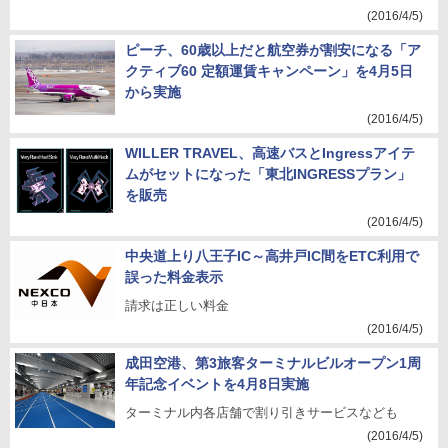
(2016/4/5)
ピーチ、60歳以上だと航空券が割安になる「ア
クティブ60 定額運賃キャンペーン」を4月5日
から実施
(2016/4/5)
WILLER TRAVEL、高速バスとIngressアイテ
ムがセットになった「東北INGRESSプラン」
を販売
(2016/4/5)
中央道上り八王子IC～高井戸IC間をETC利用で
誤った料金表示
請求は正しい料金
(2016/4/5)
成田空港、第3旅客ターミナルビルオープン1周
年記念イベントを4月8日実施
ターミナル内各店舗で割り引きサービスなども
(2016/4/5)