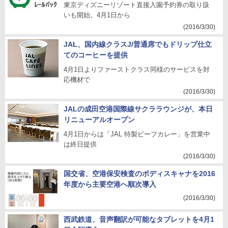
東京ディズニーリゾート直接入園予約券の取り扱
いも開始。4月1日から
(2016/3/30)
JAL、国内線クラスJ/普通席でもドリップ仕立
てのコーヒーを提供
4月1日よりファーストクラス同様のサービスを対
応機材で
(2016/3/30)
JALの成田空港国際線サクララウンジが、本日
リニューアルオープン
4月1日からは「JAL 特製ビーフカレー」を営業中
は終日提供
(2016/3/30)
国交省、空港保安検査のボディスキャナを2016
年度から主要空港へ順次導入
(2016/3/30)
西武鉄道、音声翻訳が可能なタブレットを4月1