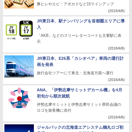
豚ヒレやエビ・アボカドなど15ラインアップ
(2016/4/6)
JR東日本、駅ナンバリングを首都圏エリアに導
入
「AKB」などのスリーレターコードも主要駅に表
示
(2016/4/6)
JR東日本、E26系「カシオペア」車両の運行計
画を発表
旅行会社ツアーにて東北・北海道方面へ運行
(2016/4/6)
ANA、「伊勢志摩サミットデカール機」を4月
初旬から順次就航
伊勢志摩サミットと伊勢志摩サミット県民会議の
ロゴを旅客機に添付
(2016/4/6)
ジャルパックの北海道エアシステム鶴丸ロゴ初