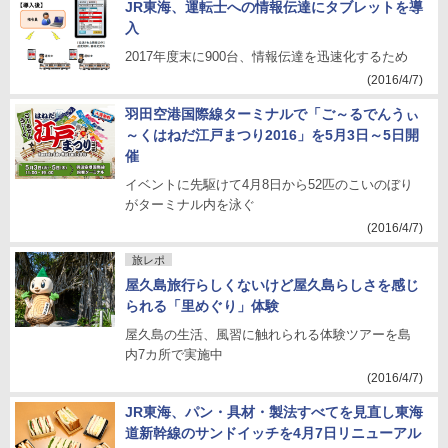
JR東海、運転士への情報伝達にタブレットを導
入
2017年度末に900台、情報伝達を迅速化するため
(2016/4/7)
羽田空港国際線ターミナルで「ご～るでんうぃ
～くはねだ江戸まつり2016」を5月3日～5日開
催
イベントに先駆けて4月8日から52匹のこいのぼり
がターミナル内を泳ぐ
(2016/4/7)
旅レポ
屋久島旅行らしくないけど屋久島らしさを感じ
られる「里めぐり」体験
屋久島の生活、風習に触れられる体験ツアーを島
内7カ所で実施中
(2016/4/7)
JR東海、パン・具材・製法すべてを見直し東海
道新幹線のサンドイッチを4月7日リニューアル