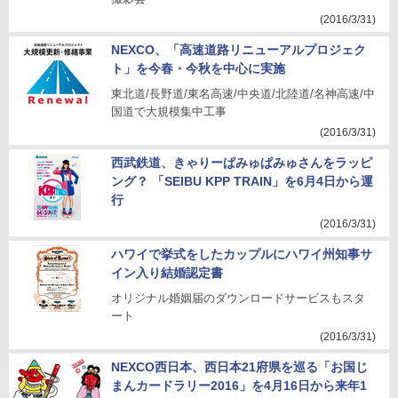
(2016/3/31)
NEXCO、「高速道路リニューアルプロジェク
ト」を今春・今秋を中心に実施
東北道/長野道/東名高速/中央道/北陸道/名神高速/中
国道で大規模集中工事
(2016/3/31)
西武鉄道、きゃりーぱみゅぱみゅさんをラッピ
ング？ 「SEIBU KPP TRAIN」を6月4日から運
行
(2016/3/31)
ハワイで挙式をしたカップルにハワイ州知事サ
イン入り結婚認定書
オリジナル婚姻届のダウンロードサービスもスタ
ート
(2016/3/31)
NEXCO西日本、西日本21府県を巡る「お国じ
まんカードラリー2016」を4月16日から来年1