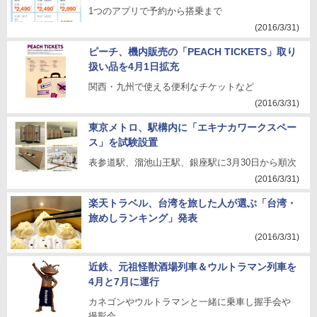
1つのアプリで予約から搭乗まで
(2016/3/31)
ピーチ、機内販売の「PEACH TICKETS」取り
扱い品を4月1日拡充
関西・九州で使える便利なチケットなど
(2016/3/31)
東京メトロ、駅構内に「エキナカワークスペー
ス」を試験設置
表参道駅、溜池山王駅、銀座駅に3月30日から順次
(2016/3/31)
楽天トラベル、台湾を旅した人が選ぶ「台湾・
旅めしランキング」発表
(2016/3/31)
近鉄、元祖怪獣酒場列車＆ウルトラマン列車を
4月と7月に運行
カネゴンやウルトラマンと一緒に乗車し握手会や
撮影会