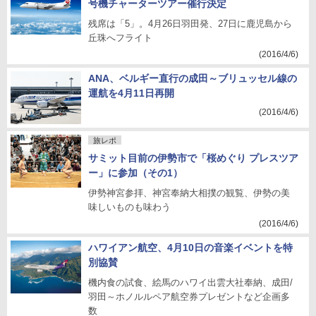
号機チャーターツアー催行決定
残席は「5」。4月26日羽田発、27日に鹿児島から
丘珠へフライト
(2016/4/6)
ANA、ベルギー直行の成田～ブリュッセル線の
運航を4月11日再開
(2016/4/6)
旅レポ
サミット目前の伊勢市で「桜めぐり プレスツア
ー」に参加（その1）
伊勢神宮参拝、神宮奉納大相撲の観覧、伊勢の美
味しいものも味わう
(2016/4/6)
ハワイアン航空、4月10日の音楽イベントを特
別協賛
機内食の試食、絵馬のハワイ出雲大社奉納、成田/
羽田～ホノルルペア航空券プレゼントなど企画多
数