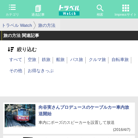
カテゴリ
過去記事
検索
Impressサイト
トラベル Watch
旅の方法
旅の方法 関連記事
絞り込む
すべて
空旅
鉄旅
船旅
バス旅
クルマ旅
自転車旅
その他
お得なきっぷ
向谷実さんプロデュースのケーブルカー車内放
送開始
車内にボーズのスピーカーを設置して放送
(2016/4/7)