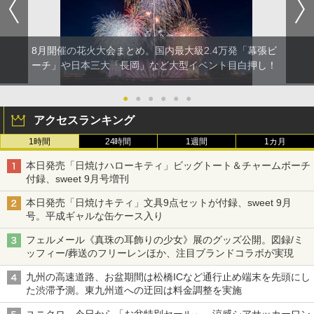
8月開催の花火大会まとめ。国内最大級2.4万発「幕張ビ
ーチ」や日本三大「長岡」など大型イベント目白押し！
●
●
●
●
●
●
アクセスランキング
1時間
24時間
1週間
1カ月
本日発売「日焼けハローキティ」ビッグトート＆チャームポーチ
付録、sweet 9月号増刊
本日発売「日焼けキティ」文具9点セットが付録、sweet 9月
号。平成ギャルな缶ケース入り
フェルメール《真珠の耳飾りの少女》展のグッズ公開。図録/ミ
ッフィー/葬送のフリーレンほか、注目ブランドコラボが実現
九州の高速道路、お盆期間は松橋ICなど通行止め端末を先頭にし
た渋滞予測。東九州道への迂回は料金調整を実施