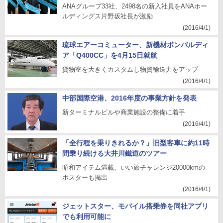
ANAグループ33社、2498名の新入社員をANAホー
ルディングス片野坂社長が激励
(2016/4/1)
琉球エアーコミューター、新機材ボンバルディ
ア「Q400CC」を4月15日就航
貨物室を大きくカスタムし物資輸送力をアップ
(2016/4/1)
中部国際空港、2016年度の事業方針を発表
新ターミナルビルや商業施設の整備に着手
(2016/4/1)
「全行程を乗りきれるか？」旧型客車に約11時
間乗り続ける大井川鐵道のツアー
昭和アイテム満載、いい旅チャレンジ20000kmの
ポスターも掲出
(2016/4/1)
ジェットスター、モバイル搭乗券を同社アプリ
でも利用可能に