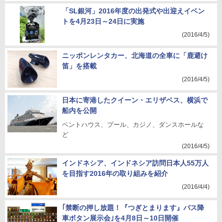
「SL銀河」2016年度の出発式や出迎えイベン
トを4月23日～24日に実施
(2016/4/5)
ニッポンレンタカー、北海道の全車に「鹿避け
笛」を搭載
(2016/4/5)
日本に寄港したクイーン・エリザベス、横浜で
船内を公開
ペントハウス、プール、カジノ、ダンスホールな
ど
(2016/4/5)
インドネシア、インドネシア訪問日本人55万人
を目指す2016年の取り組みを紹介
(2016/4/4)
｢禁断の押し放題！『つぎとまります』バス降
車ボタン展示会｣を4月8日～10日開催