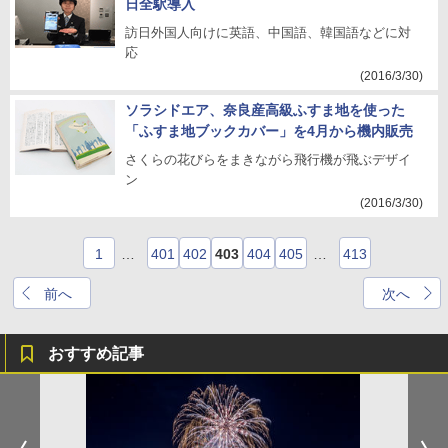
日全駅導入
訪日外国人向けに英語、中国語、韓国語などに対
応
(2016/3/30)
ソラシドエア、奈良産高級ふすま地を使った
「ふすま地ブックカバー」を4月から機内販売
さくらの花びらをまきながら飛行機が飛ぶデザイ
ン
(2016/3/30)
1
…
401
402
403
404
405
…
413
前へ
次へ
おすすめ記事