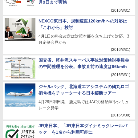
月9日まで実施
(2016/3/31)
NEXCO東日本、規制速度120km/hへの対応は
「これから」検討
4月1日の料金改定は対策本部を立ち上げて対応、3
月定例会見から
(2016/3/31)
国交省、軽井沢スキーバス事故対策検討委員会
の中間整理を公表。事故直前の速度は96km/h
(2016/3/31)
ジャルパック、北海道エアシステムの鶴丸ロゴ
初号機をチャーターする日本縦断ツアー
4月26日羽田発、鹿児島ではJACの格納庫やシミュ
レータ見学
(2016/3/30)
JR東日本、「JR東日本ダイナミックレールパ
ック」を1名から利用可能に