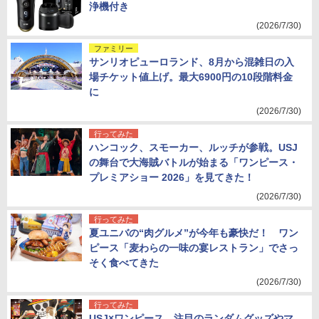
浄機付き
(2026/7/30)
ファミリー
サンリオピューロランド、8月から混雑日の入
場チケット値上げ。最大6900円の10段階料金
に
(2026/7/30)
行ってみた
ハンコック、スモーカー、ルッチが参戦。USJ
の舞台で大海賊バトルが始まる「ワンピース・
プレミアショー 2026」を見てきた！
(2026/7/30)
行ってみた
夏ユニバの“肉グルメ”が今年も豪快だ！ ワン
ピース「麦わらの一味の宴レストラン」でさっ
そく食べてきた
(2026/7/30)
行ってみた
USJ×ワンピース、注目のランダムグッズやマ