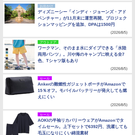
お出かけ
ディズニーシー「インディ・ジョーンズ・アド
ベンチャー」が11月末に運営再開。プロジェク
ションマッピングを追加、DPAは1500円
(2026/8/5)
アウトドア
ワークマン、そのまま水にダイブできる「水陸
両用パンツ」。川や海のキャンプに映える全7
色、Tシャツ版もあり
(2026/8/5)
セール
Ankerの難燃性ガジェットポーチがAmazonで
15％オフ。モバイルバッテリーが発火しても燃
えにくい
(2026/8/5)
セール
AOKIの半袖リカバリーウェアがAmazonでタ
イムセール。上下セットで6392円、洗濯しても
毛玉になりにくい綿混素材