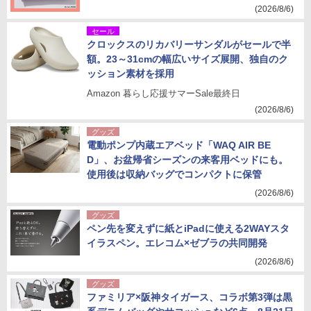
(2026/8/6)
セール
クロックスのリカバリーサンダルがセールで半
額。23～31cmの幅広いサイズ展開、独自のク
ッション素材を採用
Amazon 暮らし応援サマーSale最終日
(2026/8/6)
グッズ
電動ポンプ内蔵エアベッド「WAQ AIR BE
D」、お盆帰省シーズンの来客用ベッドにも。
使用後は収納バッグでコンパクトに保管
(2026/8/6)
グッズ
ペン先を変えずに紙とiPadに使える2WAYスタ
イラスペン。エレコム×ゼブラの共同開発
(2026/8/6)
グッズ
ファミリア×阪神タイガース、コラボ第3弾は黒