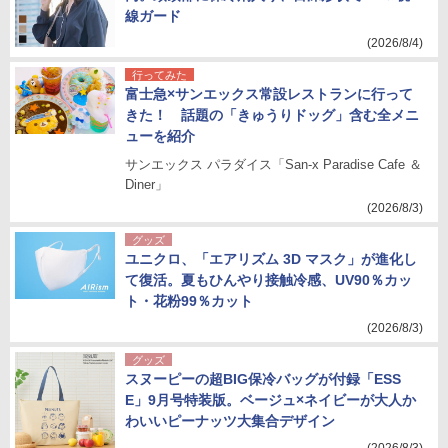
線ガード
(2026/8/4)
行ってみた
富士急×サンエックス常設レストランに行って
きた！ 話題の「きゅうりドッグ」含む全メニ
ューを紹介
サンエックス パラダイス「San-x Paradise Cafe ＆
Diner」
(2026/8/3)
グッズ
ユニクロ、「エアリズム 3D マスク」が進化し
て復活。夏もひんやり接触冷感、UV90％カッ
ト・花粉99％カット
(2026/8/3)
グッズ
スヌーピーの超BIG保冷バッグが付録「ESS
E」9月号特装版。ベージュ×ネイビーが大人か
わいいピーナッツ大集合デザイン