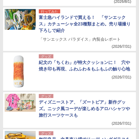
(2026/8/1)
行ってみた
富士急ハイランドで買える！ 「サンエック
ス」カチューシャ全23種類まとめ。売り場撮り
下ろしで紹介
「サンエックス パラダイス」内覧会レポート
(2026/7/31)
グッズ
紀文の「ちくわ」が特大クッションに！ 穴や
焼き印も再現、ふわふわ＆もふもふの触り心地
(2026/7/31)
グッズ
ディズニーストア、「ズートピア」新作グッ
ズ。ニック風コーデが楽しめるアロハシャツや
旅行スーツケースも
(2026/7/31)
グッズ