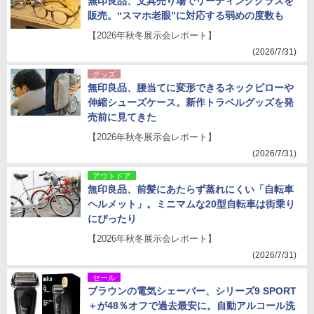
無印良品、文具売り場でリーディンググラスを
販売。“スマホ老眼”に対応する弱めの度数も
【2026年秋冬展示会レポート】
(2026/7/31)
グッズ
無印良品、腰当てに変形できるネックピローや
伸縮シューズケース。新作トラベルグッズを発
売前に見てきた
【2026年秋冬展示会レポート】
(2026/7/31)
アウトドア
無印良品、前髪にあたらず蒸れにくい「自転車
ヘルメット」。ミニマムな20型自転車は街乗り
にぴったり
【2026年秋冬展示会レポート】
(2026/7/31)
セール
ブラウンの電気シェーバー、シリーズ9 SPORT
＋が48％オフで過去最安に。自動アルコール洗