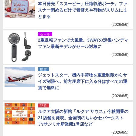
本日発売「スヌーピー」圧縮収納ポーチ。ファ
スナー閉めるだけで着替えや荷物がスリムにま
とまる
(2026/8/6)
セール
2重反転ファンで大風量。3WAYの定番ハンディ
ファン最新モデルがセール対象に
(2026/8/6)
航空
ジェットスター、機内手荷物を重量制限からサ
イズ制限へ。前方座席下に入る分はすべての運
賃で無料に
(2026/8/5)
話題
ルクア大阪の新館「ルクア サウス」今秋開業の
21店舗を発表。全国初のちいかわパークスト
ア/サンリオ新業態1号店など
(2026/8/5)