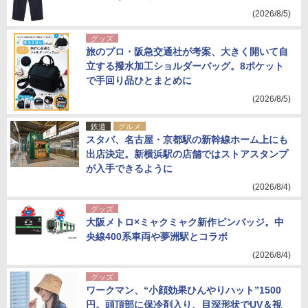
(2026/8/5)
グッズ
旅のプロ・阪急交通社が考案、大きく開いて自
立する撥水加工ショルダーバッグ。8ポケット
で手回り品ひとまとめに
(2026/8/5)
鉄道
グルメ
スタバ、名古屋・京都駅の新幹線ホーム上にも
出店決定。新横浜駅の店舗ではストアスタンプ
が入手できるように
(2026/8/4)
グッズ
大阪メトロ×ミャクミャク新作ピンバッジ。中
央線400系車両や夢洲駅とコラボ
(2026/8/4)
グッズ
ワークマン、“小顔効果ひんやりハット”1500
円。頭頂部に保冷剤入り、目深形状でUV＆視