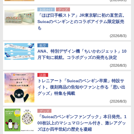
(2026/8/3)
お出かけ
グッズ
「ほぼ日手帳ストア」JR東京駅に初の直営店。
Suicaのペンギンとのコラボアイテム限定販売
も
(2026/8/3)
航空
ANA、特別デザイン機「ちいかわジェット」10
月下旬に就航。コラボグッズの発売も決定
(2026/8/3)
話題
トレニアート「Suicaのペンギン卒業」特設サ
イト。復刻商品の告知やファンと作る「思い出
グッズ」特集を掲載
(2026/8/3)
グッズ
「Suicaのペンギンファンブック」本日発売。1
00枚以上のマシュマロシール付き、激レアグッ
ズほか四半世紀の歴史を凝縮