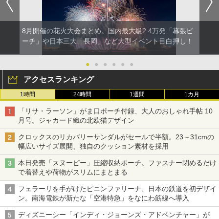
8月開催の花火大会まとめ。国内最大級2.4万発「幕張ビ
ーチ」や日本三大「長岡」など大型イベント目白押し！
●
●
●
●
●
●
アクセスランキング
1時間
24時間
1週間
1カ月
「リサ・ラーソン」がま口ポーチ付録、大人のおしゃれ手帖 10
月号。ジャカード織の北欧猫デザイン
クロックスのリカバリーサンダルがセールで半額。23～31cmの
幅広いサイズ展開、独自のクッション素材を採用
本日発売「スヌーピー」圧縮収納ポーチ。ファスナー閉めるだけ
で着替えや荷物がスリムにまとまる
フェラーリを手がけたピニンファリーナ、日本の鉄道を初デザイ
ン。南海電鉄が新たな「空港特急」をなにわ筋線へ導入
ディズニーシー「インディ・ジョーンズ・アドベンチャー」が