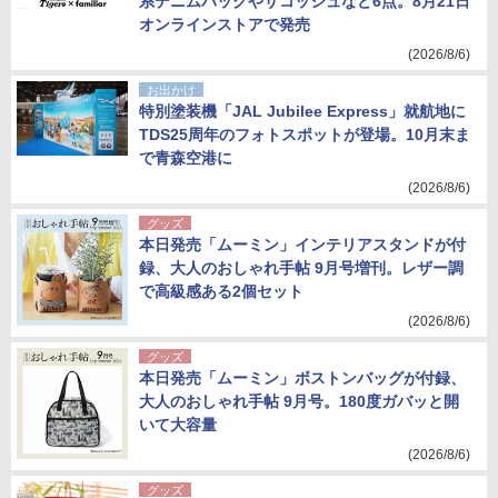
系デニムバッグやサコッシュなど6点。8月21日
オンラインストアで発売
(2026/8/6)
お出かけ
特別塗装機「JAL Jubilee Express」就航地に
TDS25周年のフォトスポットが登場。10月末ま
で青森空港に
(2026/8/6)
グッズ
本日発売「ムーミン」インテリアスタンドが付
録、大人のおしゃれ手帖 9月号増刊。レザー調
で高級感ある2個セット
(2026/8/6)
グッズ
本日発売「ムーミン」ボストンバッグが付録、
大人のおしゃれ手帖 9月号。180度ガバッと開
いて大容量
(2026/8/6)
グッズ