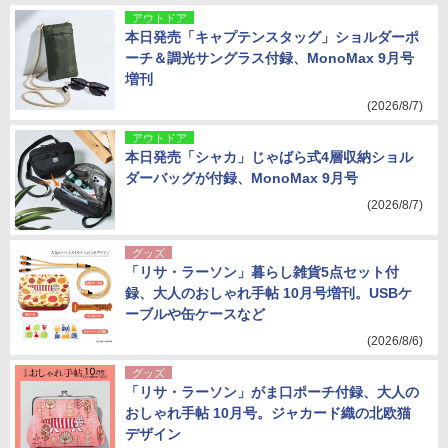
アウトドア
本日発売「キャプテンスタッグ」ショルダーポ
ーチ＆調光サングラス付録、MonoMax 9月号
増刊
(2026/8/7)
アウトドア
本日発売「シャカ」じゃばら式4層収納ショル
ダーバッグが付録、MonoMax 9月号
(2026/8/7)
グッズ
「リサ・ラーソン」暮らし雑貨5点セット付
録、大人のおしゃれ手帖 10月号増刊。USBケ
ーブルや缶ケースなど
(2026/8/6)
グッズ
「リサ・ラーソン」がま口ポーチ付録、大人の
おしゃれ手帖 10月号。ジャカード織の北欧猫
デザイン