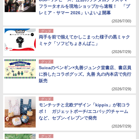
フラータオルを現地ショップから速報！ 「プ
レミア・サマー 2026」いよいよ開幕
(2026/7/30)
グッズ
両手を前で揃えてかしこまった様子の黒ミャク
ミャク「ソフビちょきんばこ」
(2026/7/29)
グッズ
Suicaのペンギン×丸善ジュンク堂書店、書店員
に扮したコラボグッズ。丸善 丸の内本店で先行
販売
(2026/7/29)
グッズ
モンチッチと北欧デザイン「kippis」が初コラ
ボ！ ガジェットポーチ/エコバッグ/チャーム
など、セブン-イレブンで発売
(2026/7/29)
グッズ