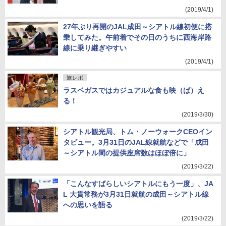
(2019/4/1)
27年ぶり再開のJAL成田～シアトル線初便に搭
乗してみた。午前着でその日のうちに西海岸路
線に乗り継ぎやすい
(2019/4/1)
旅レポ
ラスベガスではカジュアルな食も映（ば）え
る！
(2019/3/30)
シアトル観光局、トム・ノーウォークCEOイン
タビュー。3月31日のJAL線就航などで「成田
～シアトル間の提供座席数はほぼ倍に」
(2019/3/22)
「こんなすばらしいシアトルにもう一度」、JA
L 大貫常務が3月31日就航の成田～シアトル線
への思いを語る
(2019/3/22)