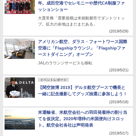
年。成田空港でセレモニーや歴代CA制服ファ
ッションショー
大貫常務「需要規模は米就航都市でダントツトッ
プ。拡大の余地はまだまだある」
(2019/5/29)
アメリカン航空、ダラス・フォートワース国際
空港に「Flagshipラウンジ」「Flagshipファ
ーストダイニング」オープン
JALのラウンジサービスも移転
(2019/5/21)
イベントレポート
【関空旅博 2019】デルタ航空ブースで機長と
一緒に記念撮影してグッズ抽選に参加しよう！
(2019/5/18)
米運輸省、米航空会社への羽田発着枠の割り当
てを仮決定。2020年増枠の米国便向けスロッ
ト。航空会社各社は声明発表
(2019/5/17)