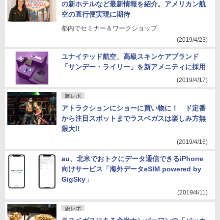
の新ホテルなど最新情報を紹介。アメリカン航
空の直行便実現に期待
都内でセミナー＆ワークショップ
(2019/4/23)
ユナイテッド航空、高級スキンケアブランド
「サンデー・ライリー」を新アメニティに採用
(2019/4/17)
旅レポ
アトラクションにショーに買い物に！ ド定番
から注目スポットまでラスベガスは楽しみ方無
限大!!
(2019/4/16)
au、北米でおトクにデータ通信できるiPhone
向けサービス「海外データeSIM powered by
GigSky」
(2019/4/11)
旅レポ