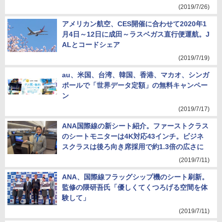
(2019/7/26)
アメリカン航空、CES開催に合わせて2020年1
月4日～12日に成田～ラスベガス直行便運航。J
ALとコードシェア
(2019/7/19)
au、米国、台湾、韓国、香港、マカオ、シンガ
ポールで「世界データ定額」の無料キャンペー
ン
(2019/7/17)
ANA国際線の新シート紹介。ファーストクラス
のシートモニターは4K対応43インチ。ビジネ
スクラスは後ろ向き席採用で約1.3倍の広さに
(2019/7/11)
ANA、国際線フラッグシップ機のシート刷新。
監修の隈研吾氏「優しくてくつろげる空間を体
験して」
(2019/7/11)