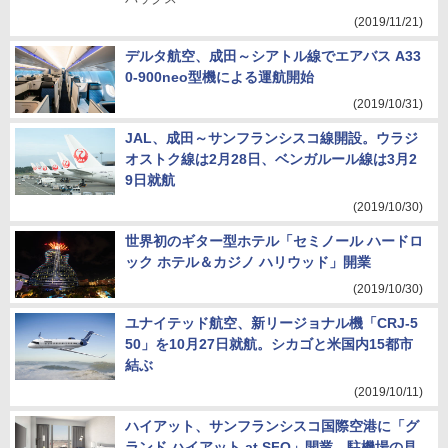
(2019/11/21)
デルタ航空、成田～シアトル線でエアバス A33
0-900neo型機による運航開始
(2019/10/31)
JAL、成田～サンフランシスコ線開設。ウラジ
オストク線は2月28日、ベンガルール線は3月2
9日就航
(2019/10/30)
世界初のギター型ホテル「セミノール ハードロ
ック ホテル＆カジノ ハリウッド」開業
(2019/10/30)
ユナイテッド航空、新リージョナル機「CRJ-5
50」を10月27日就航。シカゴと米国内15都市
結ぶ
(2019/10/11)
ハイアット、サンフランシスコ国際空港に「グ
ランド ハイアット at SFO」開業。駐機場の見