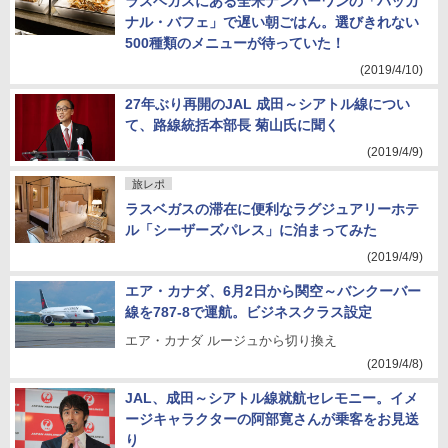
ラスベガスにある全米ナンバーワンの「バッカ
ナル・バフェ」で遅い朝ごはん。選びきれない
500種類のメニューが待っていた！
(2019/4/10)
27年ぶり再開のJAL 成田～シアトル線につい
て、路線統括本部長 菊山氏に聞く
(2019/4/9)
旅レポ
ラスベガスの滞在に便利なラグジュアリーホテ
ル「シーザーズパレス」に泊まってみた
(2019/4/9)
エア・カナダ、6月2日から関空～バンクーバー
線を787-8で運航。ビジネスクラス設定
エア・カナダ ルージュから切り換え
(2019/4/8)
JAL、成田～シアトル線就航セレモニー。イメ
ージキャラクターの阿部寛さんが乗客をお見送
り