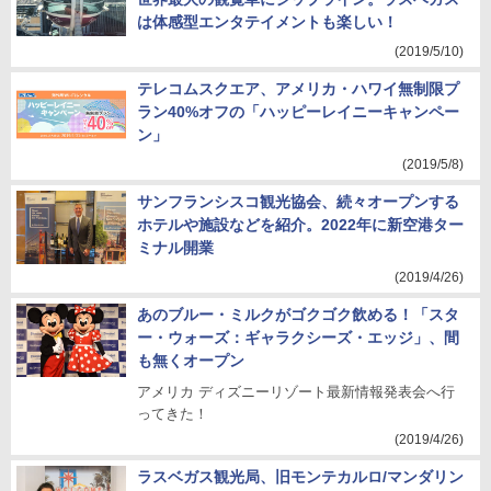
は体感型エンタテイメントも楽しい！
(2019/5/10)
テレコムスクエア、アメリカ・ハワイ無制限プ
ラン40%オフの「ハッピーレイニーキャンペー
ン」
(2019/5/8)
サンフランシスコ観光協会、続々オープンする
ホテルや施設などを紹介。2022年に新空港ター
ミナル開業
(2019/4/26)
あのブルー・ミルクがゴクゴク飲める！「スタ
ー・ウォーズ：ギャラクシーズ・エッジ」、間
も無くオープン
アメリカ ディズニーリゾート最新情報発表会へ行
ってきた！
(2019/4/26)
ラスベガス観光局、旧モンテカルロ/マンダリン