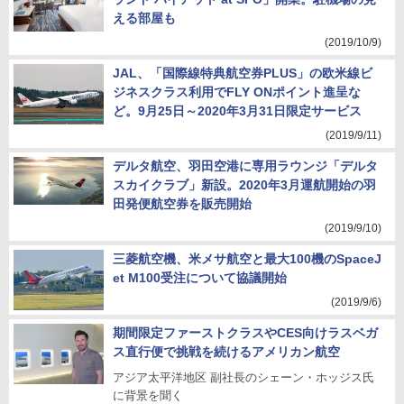
える部屋も
(2019/10/9)
JAL、「国際線特典航空券PLUS」の欧米線ビ
ジネスクラス利用でFLY ONポイント進呈な
ど。9月25日～2020年3月31日限定サービス
(2019/9/11)
デルタ航空、羽田空港に専用ラウンジ「デルタ
スカイクラブ」新設。2020年3月運航開始の羽
田発便航空券を販売開始
(2019/9/10)
三菱航空機、米メサ航空と最大100機のSpaceJ
et M100受注について協議開始
(2019/9/6)
期間限定ファーストクラスやCES向けラスベガ
ス直行便で挑戦を続けるアメリカン航空
アジア太平洋地区 副社長のシェーン・ホッジス氏
に背景を聞く