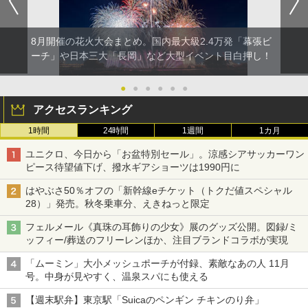
8月開催の花火大会まとめ。国内最大級2.4万発「幕張ビ
ーチ」や日本三大「長岡」など大型イベント目白押し！
●
●
●
●
●
●
アクセスランキング
1時間
24時間
1週間
1カ月
ユニクロ、今日から「お盆特別セール」。涼感シアサッカーワン
ピース待望値下げ、撥水ギアショーツは1990円に
はやぶさ50％オフの「新幹線eチケット（トクだ値スペシャル
28）」発売。秋冬乗車分、えきねっと限定
フェルメール《真珠の耳飾りの少女》展のグッズ公開。図録/ミ
ッフィー/葬送のフリーレンほか、注目ブランドコラボが実現
「ムーミン」大小メッシュポーチが付録、素敵なあの人 11月
号。中身が見やすく、温泉スパにも使える
【週末駅弁】東京駅「Suicaのペンギン チキンのり弁」