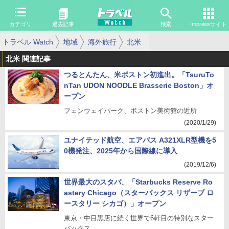
カテゴリ
過去記事
検索
Impressサイト
トラベル Watch
地域
海外旅行
北米
北米 関連記事
つるとんたん、米ボストン初進出。「TsuruTo
nTan UDON NOODLE Brasserie Boston」オ
ープン
フェンウェイパーク、ボストン美術館の近所
(2020/1/29)
ユナイテッド航空、エアバス A321XLR型機を5
0機発注、2025年から国際線に導入
(2019/12/6)
世界最大のスタバ、「Starbucks Reserve Ro
astery Chicago（スターバックス リザーブ ロ
ースタリー シカゴ）」オープン
東京・中目黒店に続く世界で6軒目の特別なスター
バックス