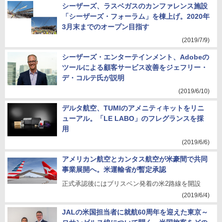
シーザーズ、ラスベガスのカンファレンス施設
「シーザーズ・フォーラム」を棟上げ。2020年
3月末までのオープン目指す
(2019/7/9)
シーザーズ・エンターテインメント、Adobeの
ツールによる顧客サービス改善をジェフリー・
デ・コルテ氏が説明
(2019/6/10)
デルタ航空、TUMIのアメニティキットをリニ
ューアル。「LE LABO」のフレグランスを採
用
(2019/6/6)
アメリカン航空とカンタス航空が米豪間で共同
事業展開へ。米運輸省が暫定承認
正式承認後にはブリスベン発着の米2路線を開設
(2019/6/4)
JALの米国担当者に就航60周年を迎えた東京～