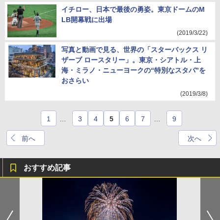
イチロー、日本で最後の勇姿。東京ドームのM
LB開幕戦に出場
(2019/3/22)
写真と動画で見る、世界の「スターバックス リ
ザーブ ロースタリー」。東京・シアトル・上
海・ミラノ・ニューヨークの“特別なスタバ”を
おさらい
(2019/3/8)
1
…
3
4
5
6
7
…
9
前へ
次へ
おすすめ記事