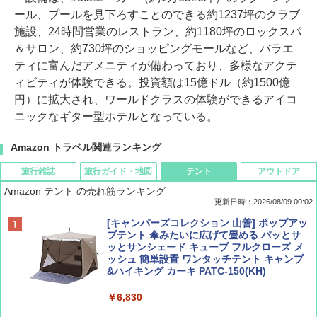
ール、プールを見下ろすことのできる約1237坪のクラブ
施設、24時間営業のレストラン、約1180坪のロックスパ
＆サロン、約730坪のショッピングモールなど、バラエ
ティに富んだアメニティが備わっており、多様なアクテ
ィビティが体験できる。投資額は15億ドル（約1500億
円）に拡大され、ワールドクラスの体験ができるアイコ
ニックなギター型ホテルとなっている。
Amazon トラベル関連ランキング
旅行雑誌
旅行ガイド・地図
テント
アウトドア
Amazon テント の売れ筋ランキング
更新日時：2026/08/09 00:02
BE-PAL(ビ-パル) 2026年 9 月号【特別付録:
D40 地球の歩き方 チェンマイ タイ北部の魅
[キャンパーズコレクション 山善] ポップアッ
SOTO ミニマル"旅"財布 ランダム2種】
力的な町 2026～2027 地球の歩き方D アジア
プテント 傘みたいに広げて畳める パッとサ
ッとサンシェード キューブ フルクローズ メ
ッシュ 簡単設置 ワンタッチテント キャンプ
￥1,500
￥2,079
&ハイキング カーキ PATC-150(KH)
￥6,830
ディズニーファン ２０２６年 ９月号 [雑
地球の歩き方 スター・ウォーズ