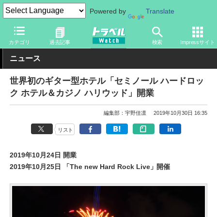
Powered by
Translate
トラベル Watch
旅の情報
ホテル・旅館
カテゴリ
過去記事
検索
Impressサイト
ニュース
世界初のギター型ホテル「セミノール ハードロッ
ク ホテル＆カジノ ハリウッド」開業
編集部：宇野佳凛
2019年10月30日 16:35
リスト
2019年10月24日 開業
2019年10月25日 「The new Hard Rock Live」開催