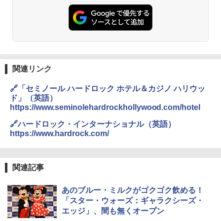
0ml（連続噴射30秒）110ml（連続噴射15
秒）射程5～10m 安全ロック搭載 携帯収納袋
付き ヒグマ・イノシシ対策 自治体・教育機
関の購入実績 登山・キャンプ・アウトドア・
防災用品 長期保存可能 緊急時用 日本国内発
送
￥3,680
関連リンク
🔗「セミノール ハードロック ホテル＆カジノ ハリウッ
GRANDOOR ステンレス保冷剤 2個セット 2
ド」（英語）
026リニューアル 急速冷凍 空間倍増 衛生的
コンパクト 保冷力長持ち
https://www.seminolehardrockhollywood.com/hotel
🔗ハードロック・インターナショナル（英語）
￥2,980
https://www.hardrock.com/
ポインターライト 強力 小型 緑色/赤色/青紫色
USB充電式 高精度 超長距離照射 長時間使用
関連記事
可能 安全ロック付き 高安全性 金属製耐久 コ
ンパクト多機能設計 持ち運び便利 アウトド
ア/オフィス/教育現場/展示会用 緑
あのブルー・ミルクがゴクゴク飲める！
「スター・ウォーズ：ギャラクシーズ・
￥1,180
エッジ」、間も無くオープン