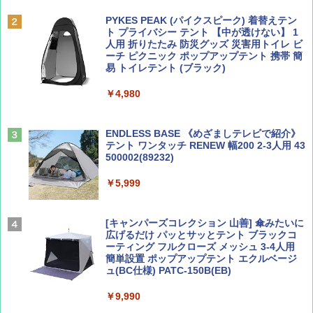
誌] (ＤＩＳＮＥＹ ＦＡＮ)
PYKES PEAK (パイクスピーク) 着替えテン
￥2,695
ト プライバシー テント 【中が透けない】 1
￥713
人用 折りたたみ 防災グッズ 災害用トイレ ビ
ーチ ピクニック ポップアップテント 携帯 簡
易 トイレテント (ブラック)
山と溪谷 2026年8月号「南アルプス大全」
A09 地球の歩き方 イタリア 2026～2027 地
￥4,980
球の歩き方A ヨーロッパ
￥1,540
￥2,479
ENDLESS BASE 《めざましテレビで紹介》
テント ワンタッチ RENEW 幅200 2-3人用 43
500002(89232)
Coyote No.89 特集 星野道夫 夢見る旅
A26 地球の歩き方 チェコ ポーランド スロヴ
ァキア 2026～2027 地球の歩き方A ヨーロッ
￥5,999
パ
￥1,540
￥2,277
[キャンパーズコレクション 山善] 傘みたいに
広げるだけ パッとサッとテント ブラックコ
ーティング フルクローズ メッシュ 3-4人用
簡単設置 ポップアップテント エクルベージ
AIRLINE（エアライン）2026年9月号【特
新しい日本地理 地図・統計・移動から読み
ュ(BC仕様) PATC-150B(EB)
集】ボーイング110周年を祝して！
解く (講談社現代新書)
￥9,990
￥1,760
￥1,540