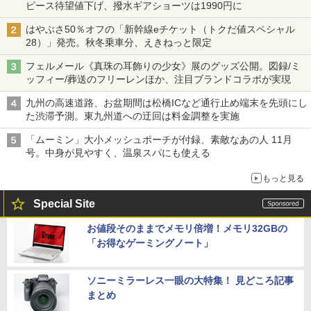
ピース待望値下げ、撥水ギアショーツは1990円に
はやぶさ50％オフの「新幹線eチケット（トクだ値スペシャル
28）」発売。秋冬乗車分、えきねっと限定
フェルメール《真珠の耳飾りの少女》展のグッズ公開。図録/ミ
ッフィー/葬送のフリーレンほか、注目ブランドコラボが実現
九州の高速道路、お盆期間は松橋ICなど通行止め端末を先頭にし
た渋滞予測。東九州道への迂回は料金調整を実施
「ムーミン」大小メッシュポーチが付録、素敵なあの人 11月
号。中身が見やすく、温泉スパにも使える
もっと見る
Special Site
お値段そのままでメモリ倍増！メモリ32GBの
「お得なゲーミングノート」
ソニーミラーレス一眼の大特集！ 見どころ記事
まとめ