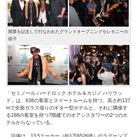
開業を記念して行なわれたグランドオープニングセレモニーの
様子
「セミノール ハードロック ホテル＆カジノ ハリウッ
ド」は、638の客室とスイートルームを持つ、高さ約137
mで全面ガラス張りのギター型ホテルと、それに隣接す
る168の客室を持つ7階建てのオアシスタワーの2つのホ
テルからなっている。
設備は、13.5エーカー（約1万6526坪）のラグーンプ