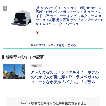
[キャンパーズコレクション 山善] 傘みたいに
広げるだけ パッとサッとテント キューブワ
イド ブラックコーティング フルクローズ メ
ッシュ 4人用 簡単設置 ポップアップテント P
ATCW-150B エクルベージュ
￥-
Amazonランキングをもっと見る
編集部のおすすめ記事
DEWEL パラソル 大型 ビーチ アウトドアパ
旅レポ
ラソル ガーデン サイトシート付 折りたたみ
アメリカなのにエッフェル塔？ ホテル
防水 UVカット 4段階高さ調整 軽量 収納袋付
き
のなかで人が宙に浮く!? ラスベガスの
ユニークなホテル「パリス」「プラネッ
￥6,459
トハリウッド」
熊撃退スプレー 熊よけスプレー 熊スプレー
【日本企業販売】超強力クマ対策スプレー 30
Google 検索で当サイトの記事を優先表示させる