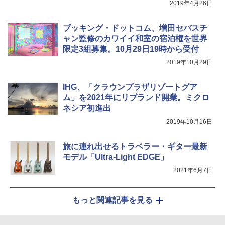
2019年4月26日
電動エアーポンプ SUP用 20PSI 電動ポンプ
ゴムボート 空気入れ 空気抜き 自動停止 過熱
ブッキング・ドットコム、増田セバスチ
保護 日光可読lcd 7種類ノズル付き
ャン監修のカワイイ和室の宿泊権を世界
￥7,884
限定3組募集。10月29日19時から受付
2019年10月29日
IHG、「クラウンプラザリゾートグア
ム」を2021年にリブランド開業。ミクロ
ネシア初進出
2019年10月16日
旅に連れ出せるトラベラー・ギター最新
モデル「Ultra-Light EDGE」
2021年6月7日
もっと関連記事を見る