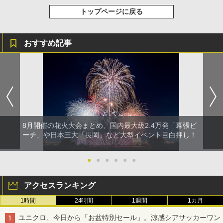
トップページに戻る
おすすめ記事
8月開催の花火大会まとめ。国内最大級2.4万発「幕張ビ
ーチ」や日本三大「長岡」など大型イベント目白押し！
●
●
●
●
●
●
アクセスランキング
1時間
24時間
1週間
1カ月
ユニクロ、今日から「お盆特別セール」。涼感シアサッカーワン