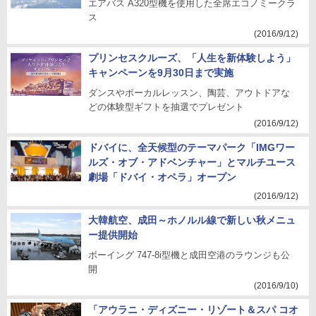
エアバス A320型機を使用した全席エコノミークラ
ス
(2016/9/12)
プリンセスクルーズ、「人生を新体験しよう」
キャンペーンを9月30日まで実施
ダンスやボーカルレッスン、陶芸、アウトドアな
どの体験型ギフトを抽選でプレゼント
(2016/9/12)
ドバイに、全天候型のテーマパーク「IMGワー
ルズ・オブ・アドベンチャー」とマルチユース
劇場「ドバイ・オペラ」オープン
(2016/9/12)
大韓航空、成田～ホノルル線で新しい秋メニュ
ー提供開始
ボーイング 747-8i型機と成田空港のラウンジも公
開
(2016/9/10)
「アウラニ・ディズニー・リゾート＆スパ コオ