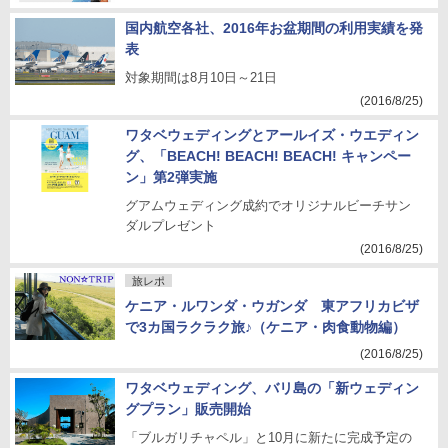
国内航空各社、2016年お盆期間の利用実績を発
表
対象期間は8月10日～21日
(2016/8/25)
ワタベウェディングとアールイズ・ウエディン
グ、「BEACH! BEACH! BEACH! キャンペー
ン」第2弾実施
グアムウェディング成約でオリジナルビーチサン
ダルプレゼント
(2016/8/25)
旅レポ
ケニア・ルワンダ・ウガンダ 東アフリカビザ
で3カ国ラクラク旅♪（ケニア・肉食動物編）
(2016/8/25)
ワタベウェディング、バリ島の「新ウェディン
グプラン」販売開始
「ブルガリチャペル」と10月に新たに完成予定の