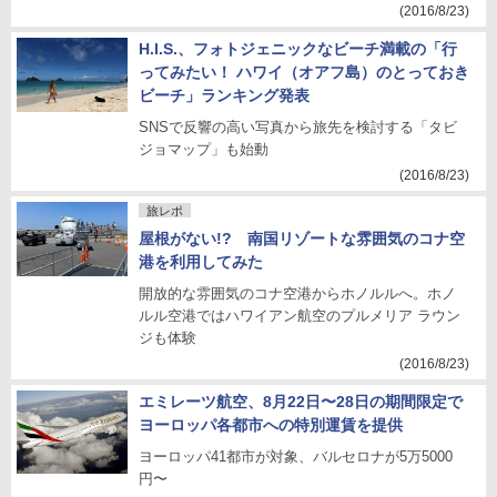
(2016/8/23)
H.I.S.、フォトジェニックなビーチ満載の「行
ってみたい！ ハワイ（オアフ島）のとっておき
ビーチ」ランキング発表
SNSで反響の高い写真から旅先を検討する「タビ
ジョマップ」も始動
(2016/8/23)
旅レポ
屋根がない!? 南国リゾートな雰囲気のコナ空
港を利用してみた
開放的な雰囲気のコナ空港からホノルルへ。ホノ
ルル空港ではハワイアン航空のプルメリア ラウン
ジも体験
(2016/8/23)
エミレーツ航空、8月22日〜28日の期間限定で
ヨーロッパ各都市への特別運賃を提供
ヨーロッパ41都市が対象、バルセロナが5万5000
円〜