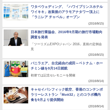
ワタベウェディング、「ハワイプリンスホテル
ワイキキ」改装後のアラモアナタワー頂上に
「ラニレア チャペル」オープン
(2016/9/15)
日本旅行業協会、2016年9月期の旅行市場動向
調査を発表
「ツーリズムEXPOジャパン 2016」直前の定例会
見
(2016/9/15)
バニラエア、台北経由の成田～ベトナム・ホー
チミン線を9月14日就航
初便では記念セレモニーを開催
(2016/9/14)
キャセイパシフィック航空、香港のコンテンポ
ラリーレストラン「Mott32」とのコラボ機内
食を9月より提供開始
(2016/9/14)