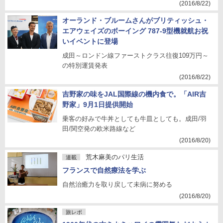
(2016/8/22)
オーランド・ブルームさんがブリティッシュ・
エアウェイズのボーイング 787-9型機就航お祝
いイベントに登場
成田～ロンドン線ファーストクラス往復109万円～
の特別運賃発表
(2016/8/22)
吉野家の味をJAL国際線の機内食で。「AIR吉
野家」9月1日提供開始
乗客の好みで牛丼としても牛皿としても。成田/羽
田/関空発の欧米路線など
(2016/8/20)
荒木麻美のパリ生活
連載
フランスで自然療法を学ぶ
自然治癒力を取り戻して未病に努める
(2016/8/20)
旅レポ