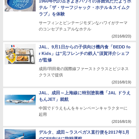
1960年代の古きよきハワイの雰囲気ただようホ
テル「ザ・サーフジャック・ホテル＆スイムク
ラブ」を体験
サーフィンとビンテージモダンなハワイがテーマ
のコンセプチュアルなホテル
(2016/8/20)
JAL、9月1日からの子供向け機内食「BEDD fo
r Kids」は“元フレンチの鉄人”須賀洋介シェフ
が監修
成田/羽田発の国際線ファーストクラスとビジネス
クラスで提供
(2016/8/19)
JAL、成田～上海線に特別塗装機「JAL ドラえ
もんJET」就航
中国でドラえもんをキャンペーンキャラクターに
起用
(2016/8/19)
デルタ、成田～ラスベガス直行便を2017年1月
のCES向けに臨時運航