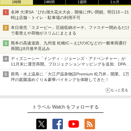
1時間
24時間
1週間
1カ月
名神 大津SA「びわ湖大花火大会」開催に伴い閉鎖。明日15～21
時は店舗・トイレ・駐車場の利用不可
本日発売「スヌーピー」圧縮収納ポーチ。ファスナー閉めるだけ
で着替えや荷物がスリムにまとまる
熊本の高速道路、九州道 松橋IC～えびのICなどの一般車両通行
再開は8月後半見込み
ディズニーシー「インディ・ジョーンズ・アドベンチャー」が
11月末に運営再開。プロジェクションマッピングを追加、DPA
は1500円
群馬・水上温泉に「大江戸温泉物語Premium 松乃井」開業。1万
坪の庭園湯めぐり＆豪華バイキングを体験してきた！
もっと見る
トラベル Watch をフォローする