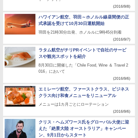
(2016/9/8)
ハワイアン航空、羽田～ホノルル線昼間便の正
式承認を受けて10月30日運航開始
羽田を21時30分出発、ホノルルに9時45分到着
(2016/9/7)
ラタム航空がチリPRイベントで自社のサービ
スや観光スポットを紹介
8月30日に開催した「Chile Food, Wine ＆ Travel 2
016」において
(2016/9/6)
エミレーツ航空、ファーストクラス、ビジネス
クラス向け和食メニューをリニューアル
メニューは1カ月ごとにローテーション
(2016/9/6)
クリス・ヘムズワース氏をグローバル大使に迎
えた「絶景大陸 オーストラリア」キャンペー
ン、9月1日からスタート