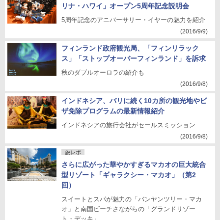
リナ・ハワイ」オープン5周年記念説明会
5周年記念のアニバーサリー・イヤーの魅力を紹介
(2016/9/9)
フィンランド政府観光局、「フィンリラック
ス」「ストップオーバーフィンランド」を訴求
秋のダブルオーロラの紹介も
(2016/9/8)
インドネシア、バリに続く10カ所の観光地やビ
ザ免除プログラムの最新情報紹介
インドネシアの旅行会社がセールスミッション
(2016/9/8)
旅レポ
さらに広がった華やかすぎるマカオの巨大統合
型リゾート「ギャラクシー・マカオ」（第2
回）
スイートとスパが魅力の「バンヤンツリー・マカ
オ」と南国ビーチさながらの「グランドリゾー
ト・デッキ」