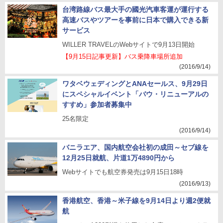
台湾路線バス最大手の國光汽車客運が運行する
高速バスやツアーを事前に日本で購入できる新
サービス
WILLER TRAVELのWebサイトで9月13日開始
【9月15日記事更新】バス乗降車場所追加
(2016/9/14)
ワタベウェディングとANAセールス、9月29日
にスペシャルイベント「バウ・リニューアルの
すすめ」参加者募集中
25名限定
(2016/9/14)
バニラエア、国内航空会社初の成田～セブ線を
12月25日就航、片道1万4890円から
Webサイトでも航空券発売は9月15日18時
(2016/9/13)
香港航空、香港～米子線を9月14日より週2便就
航