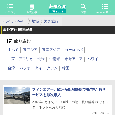
カテゴリ
過去記事
検索
Impressサイト
トラベル Watch
地域
海外旅行
海外旅行 関連記事
絞り込む
すべて
東アジア
東南アジア
ヨーロッパ
中東・アフリカ
北米
中南米
オセアニア
ハワイ
台湾
パラオ
タイ
グアム
韓国
フィンエアー、欧州短距離路線で機内Wi-Fiサ
ービスを順次導入
2018年6月までに1000以上の短・長距離路線でイン
ターネット利用可能に
(2016/9/15)