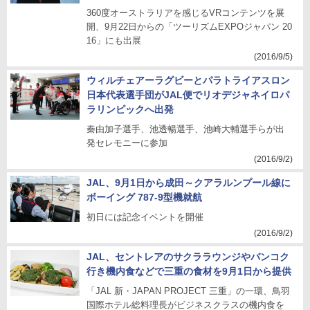
360度オーストラリアを感じるVRコンテンツを展
開、9月22日からの「ツーリズムEXPOジャパン 20
16」にも出展
(2016/9/5)
ウィルチェアーラグビーとパラトライアスロン
日本代表選手団がJAL便でリオデジャネイロパ
ラリンピックへ出発
秦由加子選手、池透暢選手、池崎大輔選手らが出
発セレモニーに参加
(2016/9/2)
JAL、9月1日から成田～クアラルンプール線に
ボーイング 787-9型機就航
初日には記念イベントを開催
(2016/9/2)
JAL、セントレアのサクララウンジやバンコク
行き機内食などで三重の食材を9月1日から提供
「JAL 新・JAPAN PROJECT 三重」の一環、鳥羽
国際ホテル総料理長がビジネスクラスの機内食を