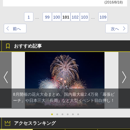
(2016/8/18)
1
…
99
100
101
102
103
…
109
前へ
次へ
おすすめ記事
8月開催の花火大会まとめ。国内最大級2.4万発「幕張ビ
ーチ」や日本三大「長岡」など大型イベント目白押し！
●
●
●
●
●
●
アクセスランキング