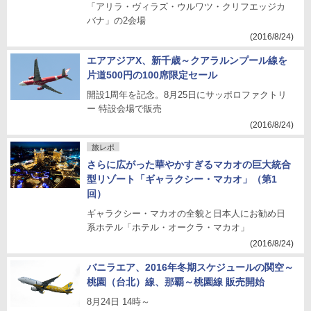
「アリラ・ヴィラズ・ウルワツ・クリフエッジカ
バナ」の2会場
(2016/8/24)
エアアジアX、新千歳～クアラルンプール線を
片道500円の100席限定セール
開設1周年を記念。8月25日にサッポロファクトリ
ー 特設会場で販売
(2016/8/24)
旅レポ
さらに広がった華やかすぎるマカオの巨大統合
型リゾート「ギャラクシー・マカオ」（第1
回）
ギャラクシー・マカオの全貌と日本人にお勧め日
系ホテル「ホテル・オークラ・マカオ」
(2016/8/24)
バニラエア、2016年冬期スケジュールの関空～
桃園（台北）線、那覇～桃園線 販売開始
8月24日 14時～