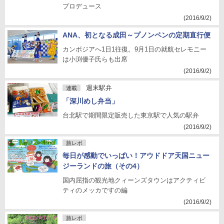
プロデュース
(2016/9/2)
ANA、初となる成田～プノンペンの定期直行便
カンボジアへ1日1往復。9月1日の就航セレモニー
は小渕優子氏らも出席
(2016/9/2)
週末駅弁
連載
「深川めし弁当」
台北駅で期間限定販売した東京駅で人気の駅弁
(2016/9/2)
旅レポ
毎日が感動でいっぱい！アウドドア天国ニュー
ジーランドの旅（その4）
国内屈指の観光地クィーンズタウンはアクティビ
ティのメッカですの編
(2016/9/2)
旅レポ