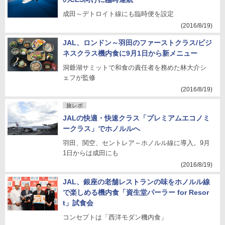
成田～デトロイト線にも臨時便を設定
(2016/8/19)
JAL、ロンドン～羽田のファーストクラス/ビジ
ネスクラス機内食に9月1日から新メニュー
洞爺湖サミットで和食の責任者を務めた林大介シ
ェフが監修
(2016/8/19)
旅レポ
JALの快適・快速クラス「プレミアムエコノミ
ークラス」でホノルルへ
羽田、関空、セントレア～ホノルル線に導入。9月
1日からは成田にも
(2016/8/19)
JAL、銀座の老舗レストランの味をホノルル線
で楽しめる機内食「資生堂パーラー for Resor
t」試食会
コンセプトは「西洋モダン機内食」