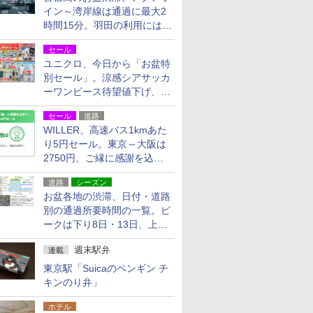
イン～湾岸線は通過に最大2
時間15分。羽田の利用には
「空港西出口」の利用検討を
セール
ユニクロ、今日から「お盆特
別セール」。涼感シアサッカ
ーワンピース待望値下げ、撥
水ギアショーツは1990円に
セール
道路
WILLER、高速バス1kmあた
り5円セール。東京～大阪は
2750円、ご縁に感謝を込め
た20周年記念キャンペーン
道路
シーズン
お盆各地の渋滞、日付・道路
別の通過所要時間の一覧。ピ
ークは下り8日・13日、上り
14日・15日
週末駅弁
連載
東京駅「Suicaのペンギン チ
キンのり弁」
ホテル