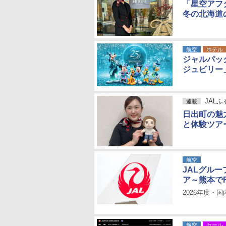
「星空アフタ
冬の北海道
航空
ホテル
ジャルパッ
ジュビリー
JAL
連載
日出町の魅
と体験ツア
航空
JALグル
ア～熊本で
2026年度・
航空
セール