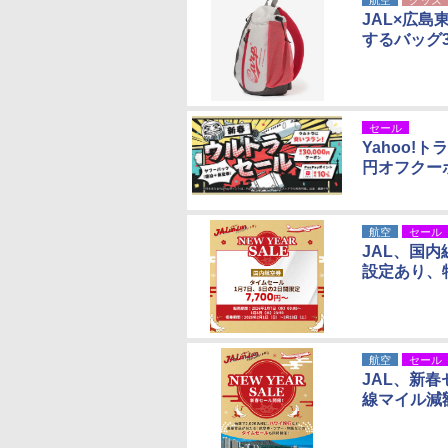
航空
グッズ
JAL×広
するバッグ
セール
Yahoo
円オフクーポ
航空
セール
JAL、国
設定あり、
航空
セール
JAL、新
線マイル減