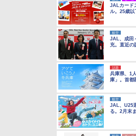
JALカー
ル。25歳
航空
JAL、成
充。直近の
話題
兵庫県、1
庫」。首都
航空
JAL、U
る。2月末