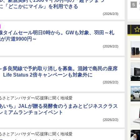
イル、新規契約で1500マイル付与の「超トクまつ
に「どこかにマイル」を利用できる
(2026/2/3)
内線タイムセール明日0時から。GWも対象、羽田～札
縄が片道9900円～
(2026/2/2)
古～多良間線で予約取り消しを募集。混雑で島民の座席
Life Status 2倍キャンペーンも対象外に
(2026/2/2)
ふるさとアンバサダー/応援隊に聞く地域愛
あいち」JALが贈る発酵食のうまみとビジネスクラス
レミアムランチョンイベント
(2026/2/2)
ふるさとアンバサダー/応援隊に聞く地域愛