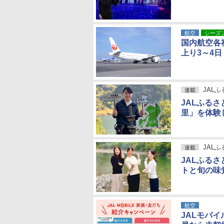
航空
シーズ
国内航空各
上り3～4日【
JAL
連載
JALふる
里」を体験
JAL
連載
JALふる
トと旬の味
航空
JALモバ