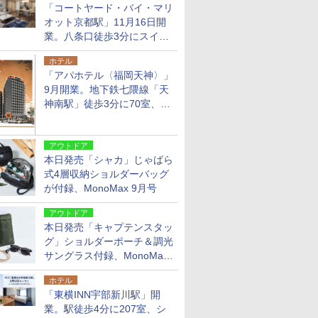
「コートヤード・バイ・マリ
オット京都駅」11月16日開
業。八条口徒歩3分にスイー
ト含む全270室、ダイニング
ホテル
も併設
「アパホテル〈福岡天神〉」
9月開業。地下鉄七隈線「天
神南駅」徒歩3分に70室、エ
リア初の直営店
アウトドア
本日発売「シャカ」じゃばら
式4層収納ショルダーバッグ
が付録、MonoMax 9月号
アウトドア
本日発売「キャプテンスタッ
グ」ショルダーポーチ＆調光
サングラス付録、MonoMax
9月号増刊
ホテル
「東横INN宇部新川駅」開
業。駅徒歩4分に207室、シ