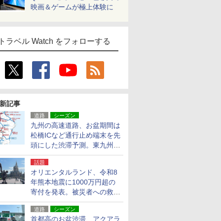
映画＆ゲームが極上体験に
トラベル Watch をフォローする
新記事
道路
シーズン
九州の高速道路、お盆期間は
松橋ICなど通行止め端末を先
頭にした渋滞予測。東九州道
への迂回は料金調整を実施
話題
オリエンタルランド、令和8
年熊本地震に1000万円超の
寄付を発表。被災者への救援
活動・復旧支援
道路
シーズン
首都高のお盆渋滞、アクアラ