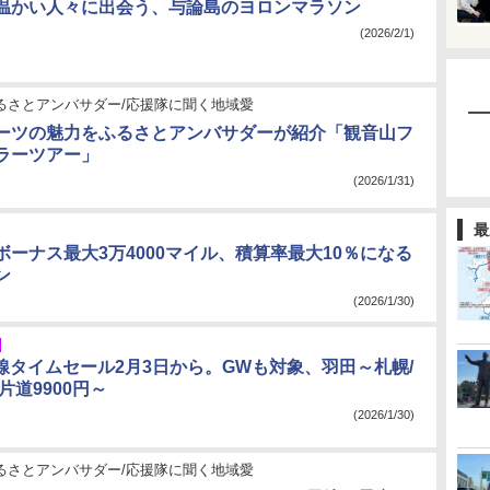
温かい人々に出会う、与論島のヨロンマラソン
(2026/2/1)
ふるさとアンバサダー/応援隊に聞く地域愛
ーツの魅力をふるさとアンバサダーが紹介「観音山フ
ラーツアー」
(2026/1/31)
最
yでボーナス最大3万4000マイル、積算率最大10％になる
ン
(2026/1/30)
内線タイムセール2月3日から。GWも対象、羽田～札幌/
片道9900円～
(2026/1/30)
ふるさとアンバサダー/応援隊に聞く地域愛