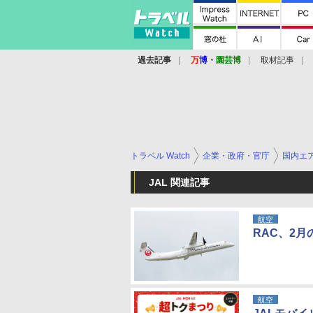
過去記事
万
博
・
園芸博
取材記事
トラベル Watch
企業・政府・官庁
国内エ
JAL 関連記事
航空
RAC、2
航空