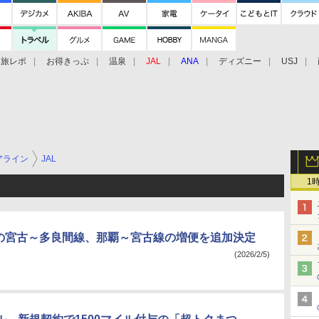
旅レポ
お得きっぷ
温泉
JAL
ANA
ディズニー
USJ
アライン
JAL
1
月の宮古～多良間線、那覇～宮古線の増便を追加決定
(2026/2/5)