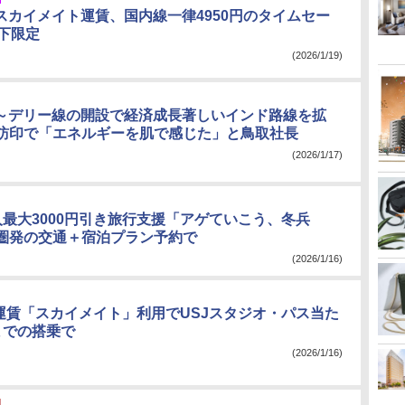
ドスカイメイト運賃、国内線一律4950円のタイムセー
以下限定
(2026/1/19)
田～デリー線の開設で経済成長著しいインド路線を拡
訪印で「エネルギーを肌で感じた」と鳥取社長
(2026/1/17)
人最大3000円引き旅行支援「アゲていこう、冬兵
圏発の交通＋宿泊プラン予約で
(2026/1/16)
25運賃「スカイメイト」利用でUSJスタジオ・パス当た
までの搭乗で
(2026/1/16)