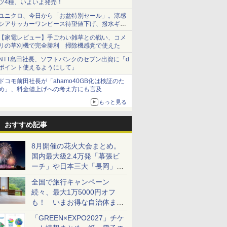
ツ4種、いよいよ発売！
ユニクロ、今日から「お盆特別セール」。涼感
シアサッカーワンピース待望値下げ、撥水ギア
ショーツは1990円に
【家電レビュー】手ごわい雑草との戦い、コメ
リの草刈機で完全勝利 掃除機感覚で使えた
NTT島田社長、ソフトバンクのセブン出資に「d
ポイント使えるようにして」
ドコモ前田社長が「ahamo40GB化は検証のた
め」、料金値上げへの考え方にも言及
もっと見る
おすすめ記事
8月開催の花火大会まとめ。
国内最大級2.4万発「幕張ビ
ーチ」や日本三大「長岡」な
ど大型イベント目白押し！
全国で旅行キャンペーン
続々、最大1万5000円オフ
も！ いまお得な自治体まと
め
「GREEN×EXPO2027」チケ