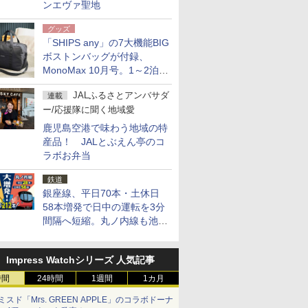
ンエヴァ聖地
グッズ
「SHIPS any」の7大機能BIG
ボストンバッグが付録、
MonoMax 10月号。1～2泊の
荷物、キャリーオンも可能
JALふるさとアンバサダ
連載
ー/応援隊に聞く地域愛
鹿児島空港で味わう地域の特
産品！ JALとぶえん亭のコ
ラボお弁当
鉄道
銀座線、平日70本・土休日
58本増発で日中の運転を3分
間隔へ短縮。丸ノ内線も池袋
～中野坂上を4分間隔に
Impress Watchシリーズ 人気記事
時間
24時間
1週間
1カ月
ミスド「Mrs. GREEN APPLE」のコラボドーナ