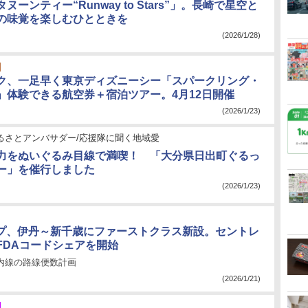
ヌーンティー“Runway to Stars”」。長崎で星空と
の味覚を楽しむひとときを
(2026/1/28)
ク、一足早く東京ディズニーシー「スパークリング・
」体験できる航空券＋宿泊ツアー。4月12日開催
(2026/1/23)
ふるさとアンバサダー/応援隊に聞く地域愛
力をぬいぐるみ目線で満喫！ 「大分県日出町ぐるっ
ー」を催行しました
(2026/1/23)
ープ、伊丹～新千歳にファーストクラス新設。セントレ
FDAコードシェアを開始
国内線の路線便数計画
(2026/1/21)