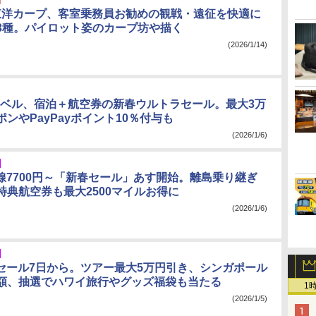
島東洋カープ、客室乗務員お勧めの観戦・遠征を快適に
3種。パイロット姿のカープ坊や描く
(2026/1/14)
!トラベル、宿泊＋航空券の新春ウルトラセール。最大3万
ンやPayPayポイント10％付与も
(2026/1/6)
内線7700円～「新春セール」あす開始。離島乗り継ぎ
特典航空券も最大2500マイルお得に
(2026/1/6)
春セール7日から。ツアー最大5万円引き、シンガポール
額、抽選でハワイ旅行やグッズ福袋も当たる
1
(2026/1/5)