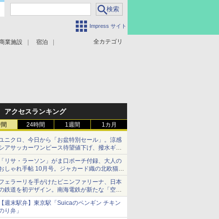
Impress サイト
全カテゴリ
商業施設
宿泊
アクセスランキング
時間
24時間
1週間
1カ月
ユニクロ、今日から「お盆特別セール」。涼感
シアサッカーワンピース待望値下げ、撥水ギア
ショーツは1990円に
「リサ・ラーソン」がま口ポーチ付録、大人の
おしゃれ手帖 10月号。ジャカード織の北欧猫デ
ザイン
フェラーリを手がけたピニンファリーナ、日本
の鉄道を初デザイン。南海電鉄が新たな「空港
特急」をなにわ筋線へ導入
【週末駅弁】東京駅「Suicaのペンギン チキン
のり弁」