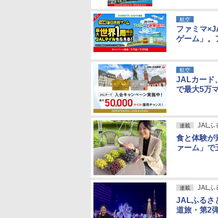
航空
ファミマ×
ゲーム」。
航空
JALカー
で最大5万
JAL
連載
食と体験が
ァーム」で
JAL
連載
JALふる
道旅・第2