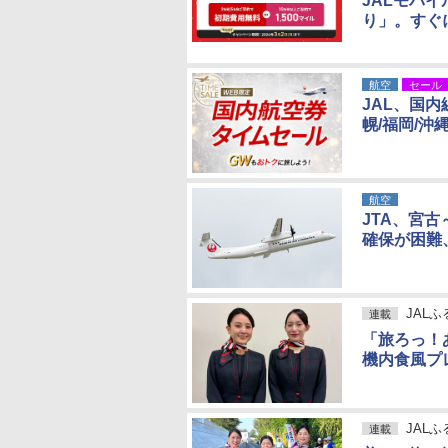
JALモバ
り」。すぐ
航空
セール
JAL、国
幌/福岡/沖
航空
JTA、宮
確保が困難、
JAL
連載
「旅ろっ！
機内食風プ
JAL
連載