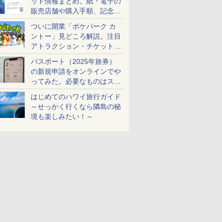
ット情報まとめ。紙・電子の
販売店舗や購入手順、記念チ
ケットも解説
ついに開業「ポケパーク カ
ントー」見どころ解説。注目
アトラクション・チケット手
配・来場前に必要な準備は？
パスポート（2025年旅券）
の新規申請をオンラインでや
ってみた。必要なものはスマ
ホとマイナカードのみ
はじめてのハワイ旅行ガイド
～せっかく行くなら隣島の秘
境も楽しみたい！～