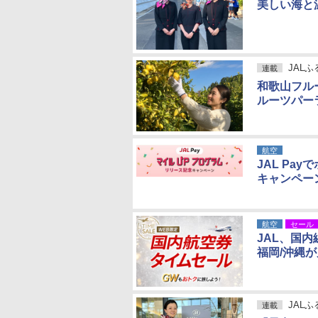
美しい海と
JAL
連載
和歌山フル
ルーツパー
航空
JAL Pa
キャンペー
航空
セール
JAL、国
福岡/沖縄が
JAL
連載