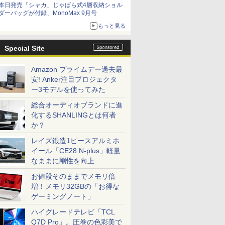
本日発売「シャカ」じゃばら式4層収納ショル
ダーバッグが付録、MonoMax 9月号
もっと見る
Special Site
Amazon プライムデー過去最
安! Anker注目プロジェクタ
ー3モデルを使ってみた
総合オーディオブランドに進
化するSHANLINGとは何者
か？
レイズ鍛造1ピースアルミホ
イール「CE28 N-plus」軽量
なままに剛性を向上
お値段そのままでメモリ倍
増！メモリ32GBの「お得な
ゲーミングノート」
ハイグレードテレビ「TCL
Q7D Pro」。圧巻の色彩美で