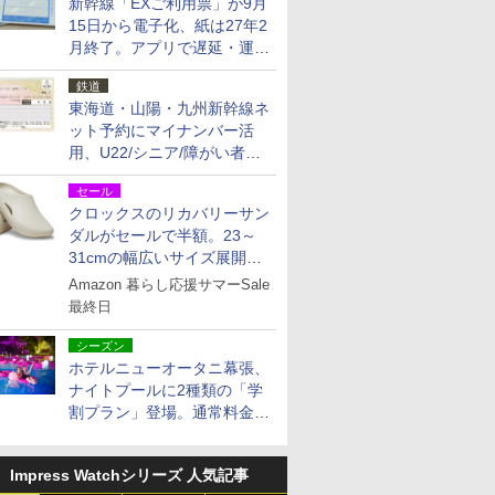
新幹線「EXご利用票」が9月
15日から電子化、紙は27年2
月終了。アプリで遅延・運休
も確認可能に
鉄道
東海道・山陽・九州新幹線ネ
ット予約にマイナンバー活
用、U22/シニア/障がい者割
を9月15日から発売
セール
クロックスのリカバリーサン
ダルがセールで半額。23～
31cmの幅広いサイズ展開、
独自のクッション素材を採用
Amazon 暮らし応援サマーSale
最終日
シーズン
ホテルニューオータニ幕張、
ナイトプールに2種類の「学
割プラン」登場。通常料金の
およそ半額でお得に夜活
Impress Watchシリーズ 人気記事