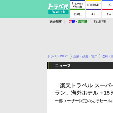
過去記事
万
博
・
園芸博
取材記事
トラベル Watch
企業・政府・官庁
政府・
ニュース
「楽天トラベル スーパ
ラン、海外ホテル＋15
一部ユーザー限定の先行セール