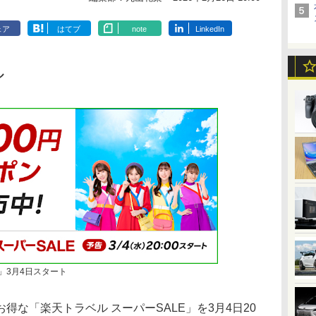
ェア
はてブ
note
LinkedIn
ル
」3月4日スタート
な「楽天トラベル スーパーSALE」を3月4日20