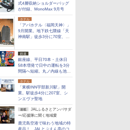
式4層収納ショルダーバッグ
が付録、MonoMax 9月号
ホテル
「アパホテル〈福岡天神〉」
9月開業。地下鉄七隈線「天
神南駅」徒歩3分に70室、エ
リア初の直営店
鉄道
銀座線、平日70本・土休日
58本増発で日中の運転を3分
間隔へ短縮。丸ノ内線も池袋
～中野坂上を4分間隔に
ホテル
「東横INN宇部新川駅」開
業。駅徒歩4分に207室、シ
ンエヴァ聖地
JALふるさとアンバサダ
連載
ー/応援隊に聞く地域愛
鹿児島空港で味わう地域の特
産品！ JALとぶえん亭のコ