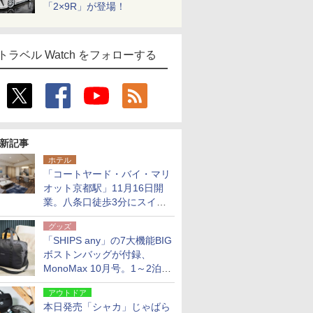
「2×9R」が登場！
トラベル Watch をフォローする
新記事
ホテル
「コートヤード・バイ・マリ
オット京都駅」11月16日開
業。八条口徒歩3分にスイー
ト含む全270室、ダイニング
グッズ
も併設
「SHIPS any」の7大機能BIG
ボストンバッグが付録、
MonoMax 10月号。1～2泊の
荷物、キャリーオンも可能
アウトドア
本日発売「シャカ」じゃばら