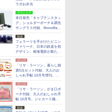
ラボお弁当
アウトドア
本日発売「キャプテンスタッ
グ」ショルダーポーチ＆調光
サングラス付録、MonoMax
9月号増刊
鉄道
フェラーリを手がけたピニン
ファリーナ、日本の鉄道を初
デザイン。南海電鉄が新たな
「空港特急」をなにわ筋線へ
グッズ
導入
「リサ・ラーソン」暮らし雑
貨5点セット付録、大人のお
しゃれ手帖 10月号増刊。
USBケーブルや缶ケースなど
グッズ
「リサ・ラーソン」がま口ポ
ーチ付録、大人のおしゃれ手
帖 10月号。ジャカード織の
北欧猫デザイン
鉄道