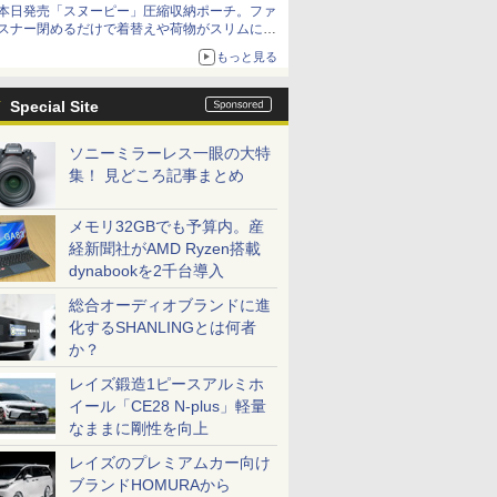
本日発売「スヌーピー」圧縮収納ポーチ。ファ
スナー閉めるだけで着替えや荷物がスリムにま
とまる
もっと見る
Special Site
ソニーミラーレス一眼の大特
集！ 見どころ記事まとめ
メモリ32GBでも予算内。産
経新聞社がAMD Ryzen搭載
dynabookを2千台導入
総合オーディオブランドに進
化するSHANLINGとは何者
か？
レイズ鍛造1ピースアルミホ
イール「CE28 N-plus」軽量
なままに剛性を向上
レイズのプレミアムカー向け
ブランドHOMURAから