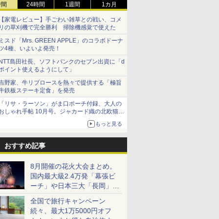
時間
24時間
1週間
1カ月
【家電レビュー】手ごわい雑草との戦い、コメ
リの草刈機で完全勝利 掃除機感覚で使えた
ミスド「Mrs. GREEN APPLE」のコラボドーナ
ツ4種、いよいよ発売！
NTT島田社長、ソフトバンクのセブン出資に「d
ポイント使えるようにして」
吉野家、牛リブロースを熱々で提供する「極旨
牛鉄板ステーキ定食」を発売
「リサ・ラーソン」がま口ポーチ付録、大人の
おしゃれ手帖 10月号。ジャカード織の北欧猫デ
ザイン
もっと見る
おすすめ記事
8月開催の花火大会まとめ。
国内最大級2.4万発「幕張ビ
ーチ」や日本三大「長岡」な
ど大型イベント目白押し！
全国で旅行キャンペーン
続々、最大1万5000円オフ