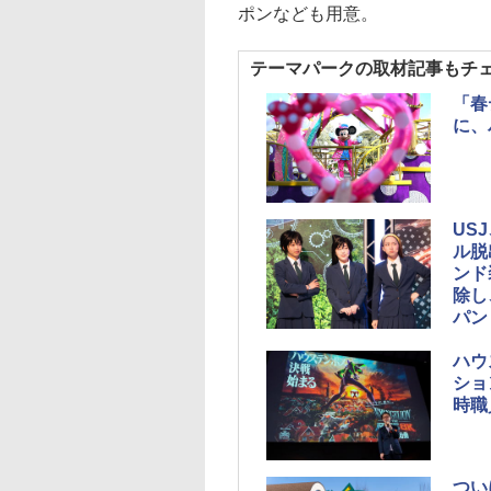
ポンなども用意。
テーマパークの取材記事もチ
「春
に、
US
ル脱
ンド
除し
パン 
ハウ
ショ
時職
つい