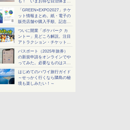
も！ いまお得な自治体まと
め
「GREEN×EXPO2027」チケ
ット情報まとめ。紙・電子の
販売店舗や購入手順、記念チ
ケットも解説
ついに開業「ポケパーク カ
ントー」見どころ解説。注目
アトラクション・チケット手
配・来場前に必要な準備は？
パスポート（2025年旅券）
の新規申請をオンラインでや
ってみた。必要なものはスマ
ホとマイナカードのみ
はじめてのハワイ旅行ガイド
～せっかく行くなら隣島の秘
境も楽しみたい！～