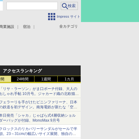
Impress サイト
全カテゴリ
商業施設
宿泊
アクセスランキング
時間
24時間
1週間
1カ月
「リサ・ラーソン」がま口ポーチ付録、大人の
おしゃれ手帖 10月号。ジャカード織の北欧猫デ
ザイン
フェラーリを手がけたピニンファリーナ、日本
の鉄道を初デザイン。南海電鉄が新たな「空港
特急」をなにわ筋線へ導入
本日発売「シャカ」じゃばら式4層収納ショル
ダーバッグが付録、MonoMax 9月号
クロックスのリカバリーサンダルがセールで半
額。23～31cmの幅広いサイズ展開、独自のク
ッション素材を採用