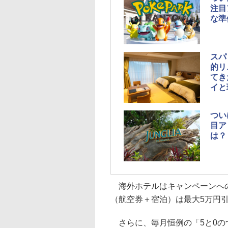
注目
な準
スパ
的リ
てき
イと
つい
目ア
は？
海外ホテルはキャンペーンへの
（航空券＋宿泊）は最大5万円
さらに、毎月恒例の「5と0の