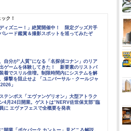
ェック！
ディズニー！」絶賛開催中！ 限定グッズ片手
パレード鑑賞＆撮影スポットを巡ってみたぞ
J、自分が“人質”になる「名探偵コナン」のリア
出ゲームを体験してきた！ 新要素のリストバ
装着でスリル倍増。制限時間内にシステムを解
、爆撃を阻止せよ 「ユニバーサル・クールジャ
2026」
ステンボス「エヴァンゲリオン」大型アトラク
ン4月24日開業。ゲストは“NERV佐世保支部”臨
員に エヴァフェスで全概要を発表
に開業「ポケパーク カントー」見どころ解説。