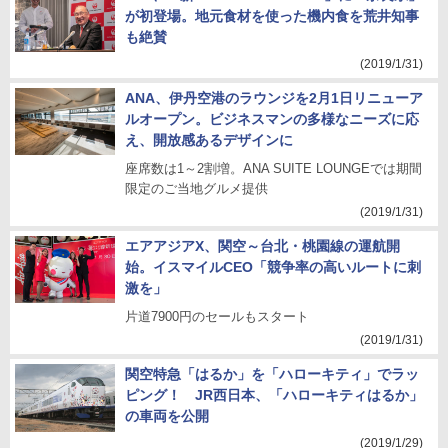
が初登場。地元食材を使った機内食を荒井知事
も絶賛
(2019/1/31)
ANA、伊丹空港のラウンジを2月1日リニューア
ルオープン。ビジネスマンの多様なニーズに応
え、開放感あるデザインに
座席数は1～2割増。ANA SUITE LOUNGEでは期間
限定のご当地グルメ提供
(2019/1/31)
エアアジアX、関空～台北・桃園線の運航開
始。イスマイルCEO「競争率の高いルートに刺
激を」
片道7900円のセールもスタート
(2019/1/31)
関空特急「はるか」を「ハローキティ」でラッ
ピング！ JR西日本、「ハローキティはるか」
の車両を公開
(2019/1/29)