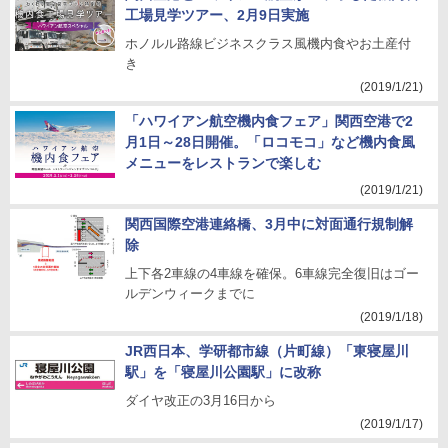
工場見学ツアー、2月9日実施
ホノルル路線ビジネスクラス風機内食やお土産付
き
(2019/1/21)
「ハワイアン航空機内食フェア」関西空港で2
月1日～28日開催。「ロコモコ」など機内食風
メニューをレストランで楽しむ
(2019/1/21)
関西国際空港連絡橋、3月中に対面通行規制解
除
上下各2車線の4車線を確保。6車線完全復旧はゴー
ルデンウィークまでに
(2019/1/18)
JR西日本、学研都市線（片町線）「東寝屋川
駅」を「寝屋川公園駅」に改称
ダイヤ改正の3月16日から
(2019/1/17)