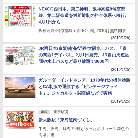
NEXCO西日本、第二神明、阪神高速8号京都
線、第二阪奈道を対距離制の料金体系へ移行。
4月1日から
阪神高速8号京都線 山科IC～鴨川東ICは無料開放
(2019/1/28)
JR西日本/京阪/南海/近鉄/大阪水上バス、「春
の関西1デイパス」2月1日発売。JR自由周遊区
間や水上バスなど乗り放題で3600円
(2019/1/25)
ガルーダ・インドネシア、1970年代の機体塗装
とCA制服で運航する「ビンテージフライ
ト」。ジャカルタ～関空線などで実施
(2019/1/25)
週末駅弁
連載
新大阪駅「東海道肉づくし」
牛肉、豚肉、鶏肉の3種が入ったボリューム満点の
肉系弁当