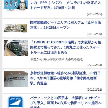
レの「PPP（ペパプ）」がコラボした限定ポス
トカード配布。3月9日～24日
(2019/2/25)
関空国際線ゲートエリアに和カフェ「辻利兵衛
本店」。2月28日オープン
(2019/2/25)
「TWILIGHT EXPRESS 瑞風」で大阪駅から姫
路駅まで乗ってみた。1両丸ごと使ったスイー
トルームには湯舟もある
車窓から明石海峡大橋や淡路島を臨む
(2019/2/23)
京都鉄道博物館へ徒歩5分の新駅誕生。JR西日
本、3月16日開業の嵯峨野線「梅小路京都西
駅」内覧会
(2019/2/22)
パナソニックとJR西日本、大阪駅にARナビア
プリ導入。画面上の矢印で梅田エリア33施設へ