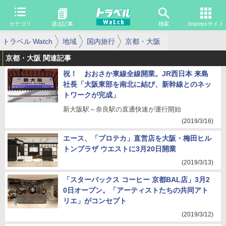
カテゴリ
過去記事
検索
Impressサイト
トラベル Watch
地域
国内旅行
京都・大阪
京都・大阪 関連記事
祝！ おおさか東線全線開業。JR西日本 来島
社長「大阪東部を南北に結び、新幹線とのネッ
トワークが完成」
新大阪駅～奈良駅の直通快速が運行開始
(2019/3/16)
エース、「プロテカ」直営店を大阪・梅田ヒル
トンプラザ ウエストに3月20日開業
(2019/3/13)
「スターバックス コーヒー 京都BAL店」3月2
0日オープン。「アーティストたちの共同アト
リエ」がコンセプト
(2019/3/12)