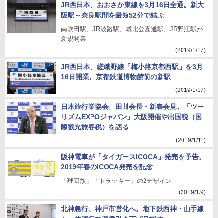
JR西日本、おおさか東線を3月16日全通。新大
阪駅～奈良駅間を最短52分で結ぶ
南吹田駅、JR淡路駅、城北公園通駅、JR野江駅が
新規開業
(2019/1/17)
JR西日本、嵯峨野線「梅小路京都西駅」を3月
16日開業。京都鉄道博物館前の新駅
(2019/1/17)
日本旅行業協会、田川会長・新春会見。「ツー
リズムEXPOジャパン」大阪開催や出国税（国
際観光旅客税）を語る
(2019/1/11)
阪神電車が「タイガースICOCA」発売を予告。
2019年春のICOCA発売を記念
「球団旗」「トラッキー」の2デザイン
(2019/1/9)
北神急行、神戸市営化へ。地下鉄西神・山手線