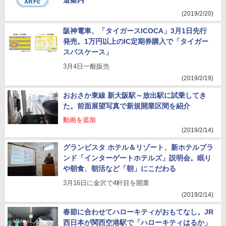
道案内
(2019/2/20)
阪神電車、「タイガースICOCA」3月1日先行
発売。1万円以上のIC定期券購入で「タイガー
スパスケース」
3月4日一般販売
(2019/2/19)
おおさか東線 新大阪駅～放出駅に試乗してき
た。前面展望写真で新規開業区間を紹介
動画を追加
(2019/2/14)
グランビスタ ホテル＆リゾート、新ホテルブラ
ンド「インターゲートホテルズ」説明会。眠り
や朝食、朝活など「朝」にこだわる
3月16日に金沢で4軒目を開業
(2019/2/14)
春節に合わせてハローキティがおもてなし。JR
西日本が関西空港駅で「ハローキティはるか」