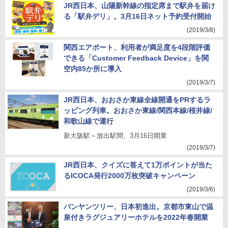
JR西日本、山陽新幹線の指定席まで駅弁を届け
る「駅弁デリ」。3月16日ネット予約受付開始
(2019/3/8)
関西エアポート、利用者が満足度を4段階評価
できる「Customer Feedback Device」を関
空内85か所に導入
(2019/3/7)
JR西日本、おおさか東線全線開通をPRするラ
ッピング列車。おおさか東線/関西本線/桜井線/
和歌山線で運行
新大阪駅～放出駅間、3月16日開業
(2019/3/7)
JR西日本、クイズに答えて1万ポイントが当た
るICOCA発行2000万枚突破キャンペーン
(2019/3/6)
バンヤンツリー、日本初進出。京都市東山で温
泉付きラグジュアリーホテルを2022年春開業