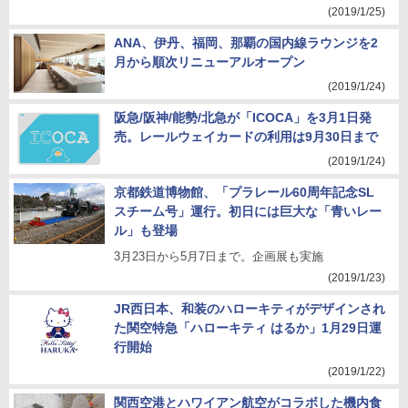
(2019/1/25)
ANA、伊丹、福岡、那覇の国内線ラウンジを2
月から順次リニューアルオープン
(2019/1/24)
阪急/阪神/能勢/北急が「ICOCA」を3月1日発
売。レールウェイカードの利用は9月30日まで
(2019/1/24)
京都鉄道博物館、「プラレール60周年記念SL
スチーム号」運行。初日には巨大な「青いレー
ル」も登場
3月23日から5月7日まで。企画展も実施
(2019/1/23)
JR西日本、和装のハローキティがデザインされ
た関空特急「ハローキティ はるか」1月29日運
行開始
(2019/1/22)
関西空港とハワイアン航空がコラボした機内食