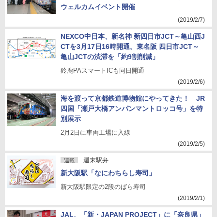
ウェルカムイベント開催
(2019/2/7)
NEXCO中日本、新名神 新四日市JCT～亀山西J
CTを3月17日16時開通。東名阪 四日市JCT～
亀山JCTの渋滞を「約9割削減」
鈴鹿PAスマートICも同日開通
(2019/2/6)
海を渡って京都鉄道博物館にやってきた！ JR
四国「瀬戸大橋アンパンマントロッコ号」を特
別展示
2月2日に車両工場に入線
(2019/2/5)
週末駅弁
連載
新大阪駅「なにわちらし寿司」
新大阪駅限定の2段のばら寿司
(2019/2/1)
JAL、「新・JAPAN PROJECT」に「奈良県」