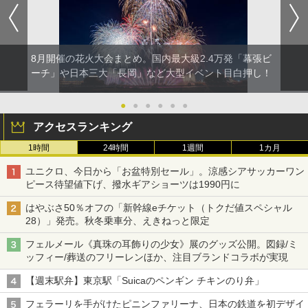
8月開催の花火大会まとめ。国内最大級2.4万発「幕張ビ
ーチ」や日本三大「長岡」など大型イベント目白押し！
●
●
●
●
●
●
アクセスランキング
1時間
24時間
1週間
1カ月
ユニクロ、今日から「お盆特別セール」。涼感シアサッカーワン
ピース待望値下げ、撥水ギアショーツは1990円に
はやぶさ50％オフの「新幹線eチケット（トクだ値スペシャル
28）」発売。秋冬乗車分、えきねっと限定
フェルメール《真珠の耳飾りの少女》展のグッズ公開。図録/ミ
ッフィー/葬送のフリーレンほか、注目ブランドコラボが実現
【週末駅弁】東京駅「Suicaのペンギン チキンのり弁」
フェラーリを手がけたピニンファリーナ、日本の鉄道を初デザイ