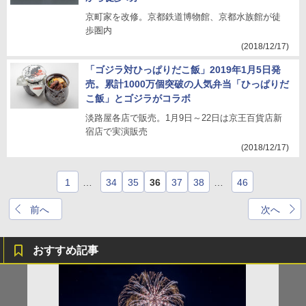
京町家を改修。京都鉄道博物館、京都水族館が徒
歩圏内
(2018/12/17)
「ゴジラ対ひっぱりだこ飯」2019年1月5日発
売。累計1000万個突破の人気弁当「ひっぱりだ
こ飯」とゴジラがコラボ
淡路屋各店で販売。1月9日～22日は京王百貨店新
宿店で実演販売
(2018/12/17)
1
…
34
35
36
37
38
…
46
前へ
次へ
おすすめ記事