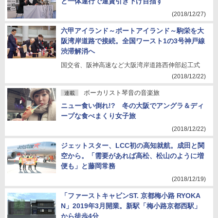
と一体運行で運賃引き下げ目指す
(2018/12/27)
六甲アイランド～ポートアイランド～駒栄を大
阪湾岸道路で接続。全国ワースト1の3号神戸線
渋滞解消へ
国交省、阪神高速など大阪湾岸道路西伸部起工式
(2018/12/22)
ボーカリスト琴音の音楽旅
連載
ニュー食い倒れ!? 冬の大阪でアングラ＆ディ
ープな食べまくり女子旅
(2018/12/22)
ジェットスター、LCC初の高知就航。成田と関
空から。「需要があれば高松、松山のように増
便も」と藤岡常務
(2018/12/19)
「ファーストキャビンST. 京都梅小路 RYOKA
N」2019年3月開業。新駅「梅小路京都西駅」
から徒歩4分