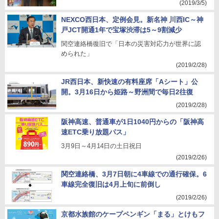
(2019/3/5)
NEXCO西日本、定例会見。新名神 川西IC～神
戸JCT開通1年で宝塚渋滞は5～9割減少
関空連絡橋復旧で「日本の災害対応力が世界に認
められた」
(2019/2/28)
JR西日本、新快速の有料座席「Aシート」公
開。3月16日から姫路～野洲間で毎日2往復
(2019/2/28)
阪神高速、普通車が1日1040円からの「阪神高
速ETC乗り放題パス」
3月9日～4月14日の土日祝日
(2019/2/26)
関空連絡橋、3月7日朝に4車線での通行確保。6
車線完全復旧は4月上旬に前倒し
(2019/2/26)
京都水族館のケープペンギン「まる」とけもフ