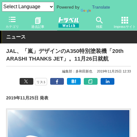
Powered by
Translate
トラベル Watch
企業・政府・官庁
国内エアライン
JAL
カテゴリ
過去記事
検索
Impressサイト
ニュース
JAL、「嵐」デザインのA350特別塗装機「20th
ARASHI THANKS JET」。11月26日就航
編集部：多和田新也
2019年11月25日 12:33
リスト
2019年11月25日 発表