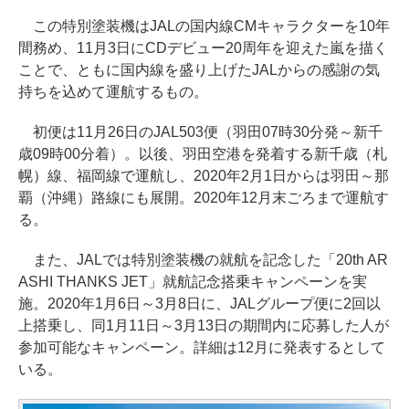
この特別塗装機はJALの国内線CMキャラクターを10年
間務め、11月3日にCDデビュー20周年を迎えた嵐を描く
ことで、ともに国内線を盛り上げたJALからの感謝の気
持ちを込めて運航するもの。
初便は11月26日のJAL503便（羽田07時30分発～新千
歳09時00分着）。以後、羽田空港を発着する新千歳（札
幌）線、福岡線で運航し、2020年2月1日からは羽田～那
覇（沖縄）路線にも展開。2020年12月末ごろまで運航す
る。
また、JALでは特別塗装機の就航を記念した「20th AR
ASHI THANKS JET」就航記念搭乗キャンペーンを実
施。2020年1月6日～3月8日に、JALグループ便に2回以
上搭乗し、同1月11日～3月13日の期間内に応募した人が
参加可能なキャンペーン。詳細は12月に発表するとして
いる。