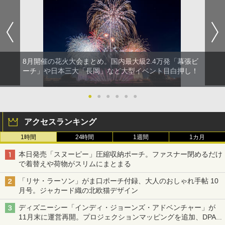
8月開催の花火大会まとめ。国内最大級2.4万発「幕張ビ
ーチ」や日本三大「長岡」など大型イベント目白押し！
●
●
●
●
●
●
アクセスランキング
1時間
24時間
1週間
1カ月
本日発売「スヌーピー」圧縮収納ポーチ。ファスナー閉めるだけ
で着替えや荷物がスリムにまとまる
「リサ・ラーソン」がま口ポーチ付録、大人のおしゃれ手帖 10
月号。ジャカード織の北欧猫デザイン
ディズニーシー「インディ・ジョーンズ・アドベンチャー」が
11月末に運営再開。プロジェクションマッピングを追加、DPA