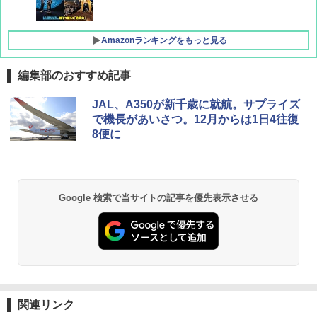
Amazonランキングをもっと見る
編集部のおすすめ記事
D40 地球の歩き方 チェンマイ タイ北部の魅
[キャンパーズコレクション 山善] ポップアッ
BUNDOK(バンドック)ソロ ドーム 1 EX BDK
JAL、A350が新千歳に就航。サプライズ
力的な町 2026～2027 地球の歩き方D アジア
プテント 傘みたいに広げて畳める パッとサ
-08EX カーキ ソロキャンプ ポリエステル フ
で機長があいさつ。12月からは1日4往復
ッとサンシェード キューブ フルクローズ メ
レーム テント
8便に
ッシュ 簡単設置 ワンタッチテント キャンプ
￥2,079
&ハイキング カーキ PATC-150(KH)
￥14,800
￥6,832
A09 地球の歩き方 イタリア 2026～2027 地
GRANDOOR ステンレス保冷剤 2個セット 2
Google 検索で当サイトの記事を優先表示させる
球の歩き方A ヨーロッパ
026リニューアル 急速冷凍 空間倍増 衛生的
PYKES PEAK (パイクスピーク) 着替えテン
コンパクト 保冷力長持ち
ト プライバシー テント 【中が透けない】 1
￥2,479
人用 折りたたみ 防災グッズ 災害用トイレ ビ
￥2,980
ーチ ピクニック ポップアップテント 携帯 簡
易 トイレテント (ブラック)
A26 地球の歩き方 チェコ ポーランド スロヴ
熊撃退スプレー 熊よけスプレー 熊スプレー
￥4,980
ァキア 2026～2027 地球の歩き方A ヨーロッ
【日本企業販売】超強力クマ対策スプレー 30
パ
0ml（連続噴射30秒）110ml（連続噴射15
関連リンク
秒）射程5～10m 安全ロック搭載 携帯収納袋