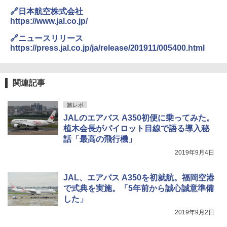
￥2,277
ENDLESS BASE 《めざましテレビで紹介》
付き ヒグマ・イノシシ対策 自治体・教育機
🔗日本航空株式会社
テント ワンタッチ RENEW 幅200 2-3人用 43
関の購入実績 登山・キャンプ・アウトドア・
https://www.jal.co.jp/
500002(88859)
防災用品 長期保存可能 緊急時用 日本国内発
送
地球の歩き方 スター・ウォーズ
🔗ニュースリリース
￥5,499
https://press.jal.co.jp/ja/release/201911/005400.html
￥3,680
￥2,695
[キャンパーズコレクション 山善] 傘みたいに
広げるだけ パッとサッとテント ブラックコ
DEWEL パラソル 大型 ビーチ アウトドアパ
関連記事
ーティング フルクローズ メッシュ 3-4人用
ラソル ガーデン サイトシート付 折りたたみ
簡単設置 ポップアップテント エクルベージ
防水 UVカット 4段階高さ調整 軽量 収納袋付
新しい日本地理 地図・統計・移動から読み
旅レポ
ュ(BC仕様) PATC-150B(EB)
き
解く (講談社現代新書)
JALのエアバス A350初便に乗ってみた。
￥8,991
￥6,459
￥1,540
植木会長がパイロット目線で語る導入秘
話「最高の飛行機」
2019年9月4日
Coleman(コールマン) ツーリングドーム/LD
ポインターライト 強力 小型 緑色/赤色/青紫色
X 2人用 3人用 キャンプ アウトドア フェス
USB充電式 高精度 超長距離照射 長時間使用
収納 コンパクト 簡単設営 カンガルーテント
可能 安全ロック付き 高安全性 金属製耐久 コ
JAL、エアバス A350を初就航。福岡空港
ソロキャンプ ソロテント
ンパクト多機能設計 持ち運び便利 アウトド
で式典を実施。「5年前から誠心誠意準備
ア/オフィス/教育現場/展示会用 緑
した」
￥20,718
￥1,180
2019年9月2日