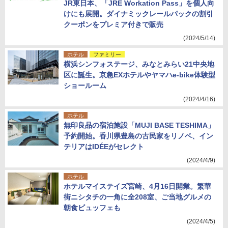
JR東日本、「JRE Workation Pass」を個人向
けにも展開。ダイナミックレールパックの割引
クーポンをプレミア付きで販売
(2024/5/14)
ホテル
ファミリー
横浜シンフォステージ、みなとみらい21中央地
区に誕生。京急EXホテルやヤマハe-bike体験型
ショールーム
(2024/4/16)
ホテル
無印良品の宿泊施設「MUJI BASE TESHIMA」
予約開始。香川県豊島の古民家をリノベ、イン
テリアはIDÉEがセレクト
(2024/4/9)
ホテル
ホテルマイステイズ宮崎、4月16日開業。繁華
街ニシタチの一角に全208室、ご当地グルメの
朝食ビュッフェも
(2024/4/5)