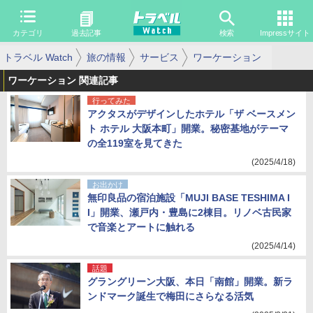
カテゴリ
過去記事
検索
Impressサイト
トラベル Watch
旅の情報
サービス
ワーケーション
ワーケーション 関連記事
行ってみた
アクタスがデザインしたホテル「ザ ベースメン
ト ホテル 大阪本町」開業。秘密基地がテーマ
の全119室を見てきた
(2025/4/18)
お出かけ
無印良品の宿泊施設「MUJI BASE TESHIMA I
I」開業、瀬戸内・豊島に2棟目。リノベ古民家
で音楽とアートに触れる
(2025/4/14)
話題
グラングリーン大阪、本日「南館」開業。新ラ
ンドマーク誕生で梅田にさらなる活気