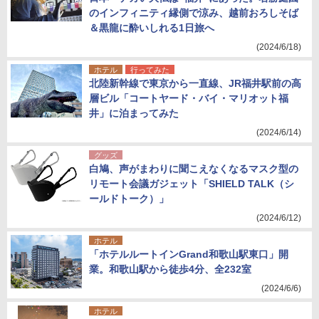
のインフィニティ縁側で涼み、越前おろしそば
＆黒龍に酔いしれる1日旅へ
(2024/6/18)
ホテル
行ってみた
北陸新幹線で東京から一直線、JR福井駅前の高
層ビル「コートヤード・バイ・マリオット福
井」に泊まってみた
(2024/6/14)
グッズ
白鳩、声がまわりに聞こえなくなるマスク型の
リモート会議ガジェット「SHIELD TALK（シ
ールドトーク）」
(2024/6/12)
ホテル
「ホテルルートインGrand和歌山駅東口」開
業。和歌山駅から徒歩4分、全232室
(2024/6/6)
ホテル