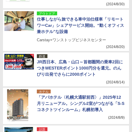
(2024/8/30)
アウトドア
仕事しながら旅できる車中泊仕様車「リモート
ワーCar」シェアサービス開始。“動くオフィス
兼ホテル”な設備
Carstay×ワンストップビジネスセンター
(2024/8/20)
鉄道
JR西日本、広島・山口～首都圏間の乗車2回に
つきWESTERポイント1000円分を還元。のん
びり出発でさらに2000ポイント
(2024/8/14)
ホテル
「アパホテル〈札幌大通駅前西〉」2025年12
月リニューアル。シングル2室がつながる「S-S
コネクトツインルーム」札幌初導入
(2024/8/9)
話題