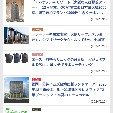
「アパホテル＆リゾート〈大阪なんば駅前タワ
ー〉」12月開業。OCAT前に西日本最大級2055
室、限定宿泊プランや1000円引きクーポンも
(2024/5/31)
ホテル
トレーラー型独立客室「大樹リーフホテル瀬
戸」。ジブリパークからクルマで8分、全16室
(2024/5/28)
グッズ
エース、前持ちリュックの改良版「ガジェタブ
ル DP2」。薄マチで撥水コーティング
(2024/5/22)
話題
福岡・天神イムズ跡地に新ランドマーク、2026
年12月末竣工。地上21階建ビルにオフィス/商
業ゾーン/シアトル発のエースホテル
(2024/5/16)
鉄道