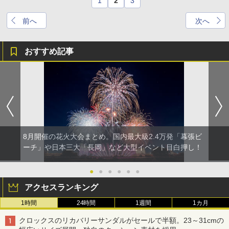
1
2
3
前へ
次へ
おすすめ記事
8月開催の花火大会まとめ。国内最大級2.4万発「幕張ビ
ーチ」や日本三大「長岡」など大型イベント目白押し！
●
●
●
●
●
●
アクセスランキング
1時間
24時間
1週間
1カ月
クロックスのリカバリーサンダルがセールで半額。23～31cmの