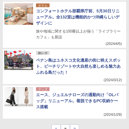
ホテル
コンフォートホテル那覇県庁前、5月30日リニ
ューアル。全132室は機能的かつ沖縄らしいデ
ザインに
旅や地域に関する100冊以上が揃う「ライブラリー
カフェ」も新設
(2024/4/5)
旅レポ
ペナン島はユネスコ文化遺産の街に映えスポッ
ト、ビーチリゾートや大自然も楽しめる魅力あ
ふれる島だった！
(2024/3/12)
グッズ
エース、ジュエルナローズの通勤向け「OLバ
ッグ」リニューアル。着脱できるPC収納ケー
ス搭載
(2024/1/29)