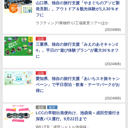
山口県、独自の旅行支援「やまぐちのアソビ新
発見割」。アウトドア＆観光体験が1人30％オ
フに
ラフティング/果物狩り/工場夜景ツアーほか
(2024/8/6)
話題
三重県、独自の旅行支援「みえのあそキャン2
4」。平日の“遊び体験プラン”が最大30％オフ
に
(2024/8/6)
話題
愛知県、独自の旅行支援「あいちスキ旅キャン
ペーン」で平日宿泊・飲食・テーマパークがお
得に
(2024/8/6)
道路
航空
LCCの早朝出発便向け、池袋発～成田空港行き
深夜バス運行。9月22日まで
WILLER「成田シャトル池袋線」