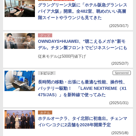
グラングリーン大阪に「ホテル阪急グランレス
パイア大阪」開業。全482室、眺めのいい高層
階スイートやラウンジも見てきた
(2025/3/17)
グッズ
OWNDAYS×HUAWEI、“聴こえるメガネ”新モ
デル。チタン製フロントでビジネスシーンにも
従来モデルは5000円値下げ
(2025/2/7)
トピック
長時間の移動・出張にも最適な性能、操作性、
バッテリー駆動！ 「LAVIE NEXTREME（X1
475/JAS）」を新幹線で使ってみた
(2025/1/31)
ホテル
ホテルオークラ、タイ北部に初進出。チェンマ
イ/バンコクに2店舗を2028年開業予定
(2025/1/8)