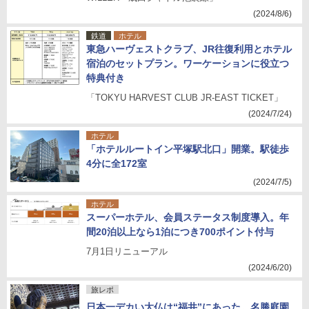
(2024/8/6)
鉄道
ホテル
東急ハーヴェストクラブ、JR往復利用とホテル
宿泊のセットプラン。ワーケーションに役立つ
特典付き
「TOKYU HARVEST CLUB JR-EAST TICKET」
(2024/7/24)
ホテル
「ホテルルートイン平塚駅北口」開業。駅徒歩
4分に全172室
(2024/7/5)
ホテル
スーパーホテル、会員ステータス制度導入。年
間20泊以上なら1泊につき700ポイント付与
7月1日リニューアル
(2024/6/20)
旅レポ
日本一デカい大仏は“福井”にあった。名勝庭園