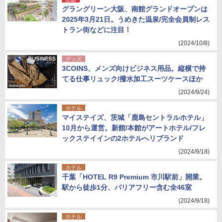
グラングリーン大阪、南館グランドオープンは
2025年3月21日。うめきた温泉/完全会員制レス
トラン街などに注目！
(2024/10/8)
グッズ
3COINS、メンズ向けビジネス用品。縦横で持
てる仕事リュック/撥水加工スーツケースほか
(2024/9/24)
ホテル
マイステイズ、茨城「鹿島セントラルホテル」
10月から運営。新館/本館がアートホテル/フレ
ックステイインの2ホテルへリブランド
(2024/9/18)
ホテル
千葉「HOTEL R9 Premium 市川駅前」開業。
駅から徒歩1分、バリアフリー含む全46室
(2024/9/18)
ホテル