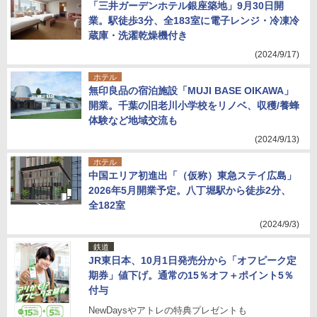
「三井ガーデンホテル銀座築地」9月30日開
業。駅徒歩3分、全183室に電子レンジ・冷凍冷
蔵庫・洗濯乾燥機付き
(2024/9/17)
ホテル
無印良品の宿泊施設「MUJI BASE OIKAWA」
開業。千葉の旧老川小学校をリノベ、収穫/養蜂
体験など地域交流も
(2024/9/13)
ホテル
中国エリア初進出「（仮称）東急ステイ広島」
2026年5月開業予定。八丁堀駅から徒歩2分、
全182室
(2024/9/3)
鉄道
JR東日本、10月1日発売分から「オフピーク定
期券」値下げ。通常の15％オフ＋ポイント5％
付与
NewDaysやアトレの特典プレゼントも