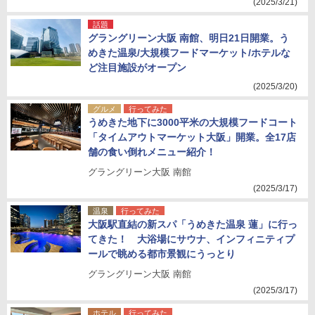
(2025/3/21)
話題
グラングリーン大阪 南館、明日21日開業。う
めきた温泉/大規模フードマーケット/ホテルな
ど注目施設がオープン
(2025/3/20)
グルメ
行ってみた
うめきた地下に3000平米の大規模フードコート
「タイムアウトマーケット大阪」開業。全17店
舗の食い倒れメニュー紹介！
グラングリーン大阪 南館
(2025/3/17)
温泉
行ってみた
大阪駅直結の新スパ「うめきた温泉 蓮」に行っ
てきた！ 大浴場にサウナ、インフィニティプ
ールで眺める都市景観にうっとり
グラングリーン大阪 南館
(2025/3/17)
ホテル
行ってみた