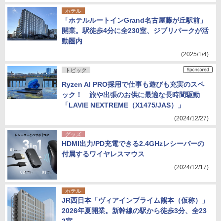
ホテル
「ホテルルートインGrand名古屋藤が丘駅前」
開業。駅徒歩4分に全230室、ジブリパークが活
動圏内
(2025/1/4)
トピック
Ryzen AI PRO採用で仕事も遊びも充実のスペ
ック！ 旅や出張のお供に最適な長時間駆動
「LAVIE NEXTREME（X1475/JAS）」
(2024/12/27)
グッズ
HDMI出力/PD充電できる2.4GHzレシーバーの
付属するワイヤレスマウス
(2024/12/17)
ホテル
JR西日本「ヴィアインプライム熊本（仮称）」
2026年夏開業。新幹線の駅から徒歩3分、全23