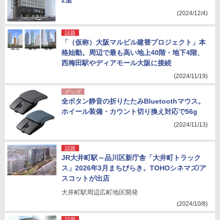
2室
(2024/12/4)
話題
「（仮称）大阪マルビル建替プロジェクト」本
格始動。周辺で最も高い地上40階・地下4階、
西梅田駅やディアモール大阪に接続
(2024/11/19)
グッズ
全ボタン静音の折りたたみBluetoothマウス。
ホイール装備・カウント切り換え対応で56g
(2024/11/13)
話題
JR大井町駅～品川区新庁舎「大井町トラック
ス」2026年3月まちびらき。TOHOシネマズ/ア
スコットが出店
大井町駅周辺広町地区開発
(2024/10/8)
話題