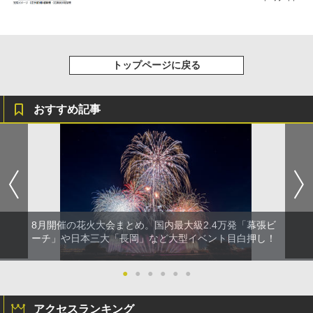
トップページに戻る
おすすめ記事
8月開催の花火大会まとめ。国内最大級2.4万発「幕張ビ
ーチ」や日本三大「長岡」など大型イベント目白押し！
●
●
●
●
●
●
アクセスランキング