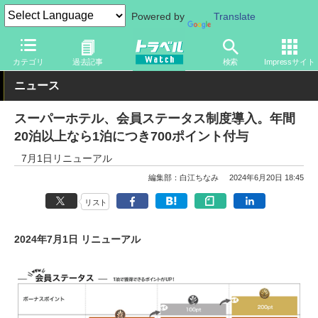
Powered by
Translate
トラベル Watch
旅の情報
ホテル・旅館
宿泊
カテゴリ
過去記事
検索
Impressサイト
ニュース
スーパーホテル、会員ステータス制度導入。年間
20泊以上なら1泊につき700ポイント付与
7月1日リニューアル
編集部：白江ちなみ
2024年6月20日 18:45
リスト
2024年7月1日 リニューアル