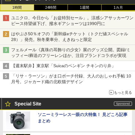
1時間
24時間
1週間
1カ月
ユニクロ、今日から「お盆特別セール」。涼感シアサッカーワン
ピース待望値下げ、撥水ギアショーツは1990円に
はやぶさ50％オフの「新幹線eチケット（トクだ値スペシャル
28）」発売。秋冬乗車分、えきねっと限定
フェルメール《真珠の耳飾りの少女》展のグッズ公開。図録/ミ
ッフィー/葬送のフリーレンほか、注目ブランドコラボが実現
【週末駅弁】東京駅「Suicaのペンギン チキンのり弁」
「リサ・ラーソン」がま口ポーチ付録、大人のおしゃれ手帖 10
月号。ジャカード織の北欧猫デザイン
もっと見る
Special Site
ソニーミラーレス一眼の大特集！ 見どころ記事
まとめ