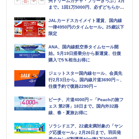
州ドリームガチャ・フリーきっぷ」3月
まで。1回1万5000円、必ずどちらか当
たる
JALカードスカイメイト運賃、国内線
一律4950円のタイムセール。25歳以下
限定
ANA、国内線航空券タイムセール開
始。5月19日搭乗分から新運賃、往復
購入で5％相当お得に
ジェットスター国内線セール、会員先
行2月3日から。国内線片道3690円～、
往復予約で復路2290円～
ピーチ、片道4000円～「Peachの旅フ
ェス 第2弾」18日まで。国内外32路
線、春・夏旅お得に
ソラシドエア、22歳未満対象の「ヤン
グ応援セール」2月26日まで。羽田発