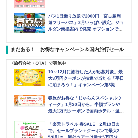
バス1日乗り放題で2000円「宮古島周
遊フリーパス」2月いっぱい設定。ジョ
ルダン乗換案内で発売 オプションで海
中公園など値引きあり
まだある！ お得なキャンペーン＆国内旅行セール
〈旅行会社・OTA〉で実施中
10～12月に旅行した人が応募対象。最
大3万円クーポンが抽選で当たる「平日
に泊まろう！」キャンペーン第3期
春旅がお得な「じゃらんスペシャルウ
ィーク」1月30日から。半額プランや
最大1万円クーポンで国内ホテル・温泉
宿お得に
「楽天トラベル 春SALE」2月19日ま
で。セールプラン＋クーポンで最大2
5％引き、海外ツアーは最大5万円分ク