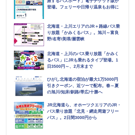
旅するパスポート」電子チケット版が
登場。フェリーや日帰り温泉もお得に
北海道・上川エリアのJR＋路線バス乗
り放題「かみくるパス」。旭川～富良
野/名寄/美瑛/層雲峡
北海道・上川のバス乗り放題「かみく
るパス」にJRも乗れるタイプ登場。1
日3500円～、2月末まで
ひがし北海道の宿泊が最大1万5000円
引きクーポン、近ツーで配布。春～夏
の旭川/知床/釧路/帯広/十勝へ
JR北海道ら、オホーツクエリアのJR・
バス乗り放題「北見・網走周遊フリー
パス」。2日間3000円から