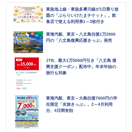
東急池上線・東急多摩川線が1日乗り放
題の「ぶらりいけたまチケット」。飲
食店で使える利用券1～3枚付き
東海汽船、東京～八丈島往復1万2000
円の「八丈島復興応援きっぷ」発売
JTB、最大1万5000円引き「八丈島 復
興支援クーポン」配布中。年末年始の
旅行も対象
東海汽船、東京～大島往復7000円の学
生限定「友旅きっぷ」。2～4月利用
分、4日間有効