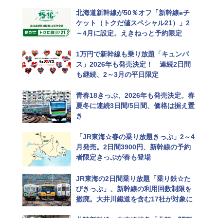
北海道新幹線が50％オフ「新幹線eチ
ケット（トクだ値スペシャル21）」2
～4月に設定。えきねっと予約限定
1万円で新幹線も乗り放題「キュンパ
ス」2026年も発売決定！ 連続2日間
も継続、2～3月の平日限定
青春18きっぷ、2026年も発売決定。春
夏冬に連続3日間/5日間、価格は据え置
き
「JR東海☆春の乗り放題きっぷ」2～4
月発売。2日間3900円、新幹線の予約
者限定きっぷが春も登場
JR東海の2日間乗り放題「乗り鉄☆た
びきっぷ」、新幹線の利用回数制限を
撤廃。大井川鐵道を含む17社が対象に