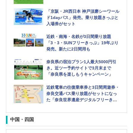
も乗れて4000円
「京阪・JR西日本 神戸須磨シーワール
ド1dayパス」発売。乗り放題きっぷと
入場券がセット
近鉄・南海・名鉄が3日間乗り放題
「3・3・SUNフリーきっぷ」19年ぶり
発売。新たに2日間用も
奈良県の宿泊プラン1人最大5000円引
き。近ツー予約サイトで3月末まで
「奈良県を楽しもうキャンペーン」
近鉄電車の往復乗車券と3日間周遊券・
奈良交通バス乗り放題がセットになっ
た「奈良世界遺産デジタルフリーきっ
ぷ」
中国・四国