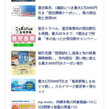
鹿児島市、1施設につき最大1万2000円
引き「宿泊満喫クーポン」。県の宿泊
割と併用OK
楽天トラベル、鹿児島県内の宿泊割引
を再開。最大20％オフ、7連泊まで対
象 「冬のあったか宿泊割キャンペー
ン」
旅行支援「指宿砂むし温泉と旬の味覚
満喫旅割」。市内宿泊・買い物に使え
る最大3000円分クーポン発行
最大1万5000円引き「奄美群島しまめ
ぐり割」。スカイマーク航空券＋宿セ
ット
my route、沖縄本島の対象路線バスに
3日間乗り放題の周遊パス