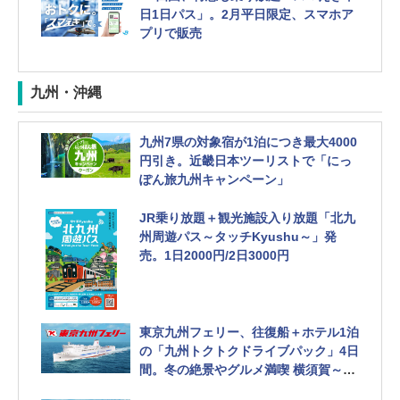
日1日パス」。2月平日限定、スマホア
プリで販売
九州・沖縄
九州7県の対象宿が1泊につき最大4000
円引き。近畿日本ツーリストで「にっ
ぽん旅九州キャンペーン」
JR乗り放題＋観光施設入り放題「北九
州周遊パス～タッチKyushu～」発
売。1日2000円/2日3000円
東京九州フェリー、往復船＋ホテル1泊
の「九州トクトクドライブパック」4日
間。冬の絶景やグルメ満喫 横須賀～新
門司港