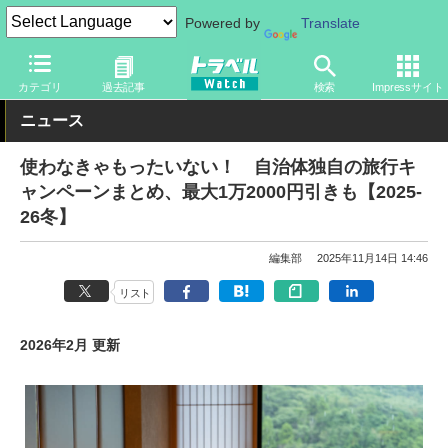
Powered by
Translate
トラベル Watch
地域
国内旅行
カテゴリ
過去記事
検索
Impressサイト
ニュース
使わなきゃもったいない！ 自治体独自の旅行キ
ャンペーンまとめ、最大1万2000円引きも【2025-
26冬】
編集部
2025年11月14日 14:46
リスト
2026年2月 更新