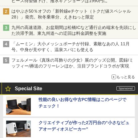
ピース待望値下げ、撥水ギアショーツは1990円に
はやぶさ50％オフの「新幹線eチケット（トクだ値スペシャル
28）」発売。秋冬乗車分、えきねっと限定
九州の高速道路、お盆期間は松橋ICなど通行止め端末を先頭にし
た渋滞予測。東九州道への迂回は料金調整を実施
「ムーミン」大小メッシュポーチが付録、素敵なあの人 11月
号。中身が見やすく、温泉スパにも使える
フェルメール《真珠の耳飾りの少女》展のグッズ公開。図録/ミ
ッフィー/葬送のフリーレンほか、注目ブランドコラボが実現
もっと見る
Special Site
性能の良いお得な中古PC情報はこのページで
チェック！
クリエイティブが作った2万円台の“小さなピュ
アオーディオスピーカー”