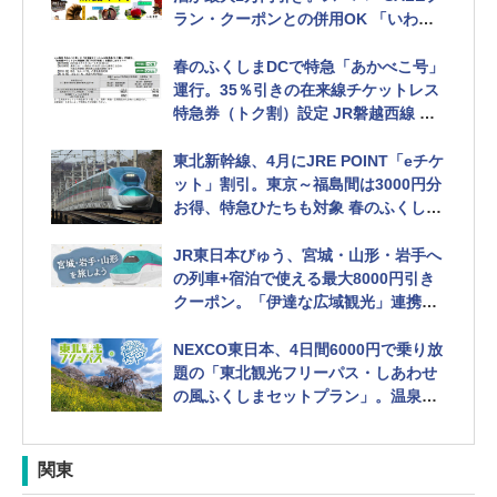
ラン・クーポンとの併用OK 「いわ
き、深掘り中。」キャンペーン第2弾
春のふくしまDCで特急「あかべこ号」
運行。35％引きの在来線チケットレス
特急券（トク割）設定 JR磐越西線 郡
山駅～喜多方駅間
東北新幹線、4月にJRE POINT「eチケ
ット」割引。東京～福島間は3000円分
お得、特急ひたちも対象 春のふくしま
DCに伴い
JR東日本びゅう、宮城・山形・岩手へ
の列車+宿泊で使える最大8000円引き
クーポン。「伊達な広域観光」連携企
画
NEXCO東日本、4日間6000円で乗り放
題の「東北観光フリーパス・しあわせ
の風ふくしまセットプラン」。温泉施
設など利用が条件
関東