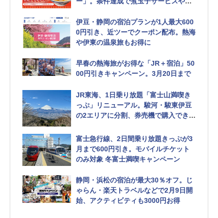
ー」。条件達成で煮玉子サービスや食
事券
伊豆・静岡の宿泊プランが1人最大600
0円引き、近ツーでクーポン配布。熱海
や伊東の温泉旅もお得に
早春の熱海旅がお得な「JR＋宿泊」50
00円引きキャンペーン。3月20日まで
JR東海、1日乗り放題「富士山満喫き
っぷ」リニューアル。駿河・駿東伊豆
の2エリアに分割、券売機で購入できる
ように
富士急行線、2日間乗り放題きっぷが3
月まで600円引き。モバイルチケット
のみ対象 冬富士満喫キャンペーン
静岡・浜松の宿泊が最大30％オフ。じ
ゃらん・楽天トラベルなどで2月9日開
始、アクティビティも3000円お得