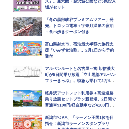
ス」。兼六園・金沢城公園など5施設入
場がセット
「冬の黒部峡谷プレミアムツアー」発
売。トロッコ電車＋宇奈月温泉の宿泊
＋食べ歩きクーポン付き
富山県射水市、宿泊最大半額の旅行支
援「いみず食泊割」。2月1日から予約
受付
アルペンルートと名古屋～富山/信濃大
町が5日間乗り放題「立山黒部アルペン
フリーきっぷ」。特急も乗れて2万450
0円 往復タイプの「立山黒部アルペン
きっぷ」は終了
軽井沢アウトレット利用券＋高速道路
乗り放題セットプラン新登場。2日間で
普通車5100円/軽自動車など4100円 ド
ラ割「軽井沢・プリンスショッピング
プラザ セットプラン」
新潟市×JAF、「ラーメン王国1位を目
指せ！新潟市ラーメンスタンプラリ