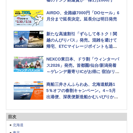
着のヤング割運賃が一律1万2000円
AIRDO、全路線7000円「DOセール」6
月分まで延長決定。延長分は明日発売
新たな高速割引「ずらして冬トク！関
越のんびりパス」発売。混雑を避けて
帰宅、ETCマイレージポイントも追加
付与 NEXCO東日本
NEXCO東日本、ドラ割「ウィンターパ
ス2026」発売。首都圏/仙台/新潟発着
～ゲレンデ最寄りICがお得に 宿泊/リフ
ト券のセット利用ならさらにお得
商船三井さんふらわあ、北海道航路1
5％オフの春割キャンペーン。4～5月
出港便、深夜便新造船かむい/ぴりかも
対象
目次
北海道
東北