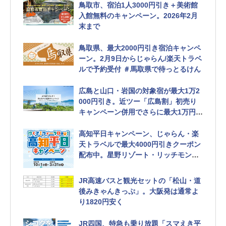
鳥取市、宿泊1人3000円引き＋美術館
入館無料のキャンペーン。2026年2月
末まで
鳥取県、最大2000円引き宿泊キャンペ
ーン。2月9日からじゃらん/楽天トラベ
ルで予約受付 ＃馬取県で待っとるけん
広島と山口・岩国の対象宿が最大1万2
000円引き。近ツー「広島割」初売り
キャンペーン併用でさらに最大1万円引
き ぶち得でがんす！きんちゃい広島キ
ャンペーン
高知平日キャンペーン、じゃらん・楽
天トラベルで最大4000円引きクーポン
配布中。星野リゾート・リッチモンド
ホテルなど
JR高速バスと観光セットの「松山・道
後みきゃんきっぷ」。大阪発は通常よ
り1820円安く
JR四国、特急も乗り放題「スマえき平