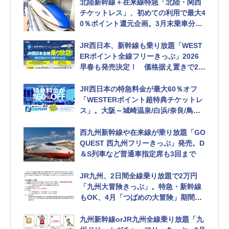
北陸新幹線＋在来線特急「北陸・関西
チケットレス」、初めての利用で最大4
0％ポイント還元企画。3月末乗車分ま
で
JR西日本、新幹線も乗り放題「WEST
ERポイント全線フリーきっぷ」2026
早春も発売決定！ 価格据え置きで2種
類
JR西日本の特急料金が最大60％オフ
「WESTERポイント超特典チケットレ
ス」。大阪～城崎温泉/白浜/奈良/鳥取
など
西九州新幹線や在来線が乗り放題「GO
QUEST 西九州フリーきっぷ」発売。D
＆S列車など普通車指定席も3回まで
JR九州、2日間全線乗り放題で2万円
「九州大冒険きっぷ」。特急・新幹線
もOK、4月「つばめの大冒険」期間限
定
九州新幹線orJR九州全線乗り放題「九