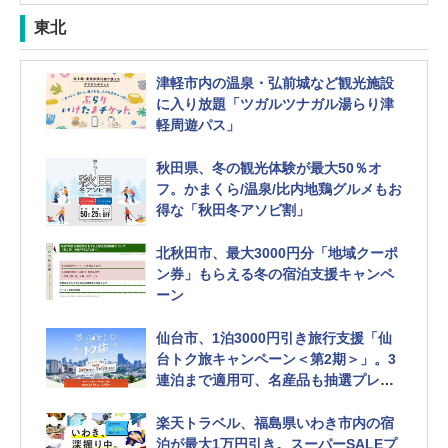
東北
津軽市内の温泉・弘前城など観光施設
に入り放題「ツガルツナガル湯らり津
軽周遊パス」
秋田県、冬の観光体験が最大50％オ
フ。かまくら/温泉/比内地鶏グルメもお
得な「秋田冬アソビ割」
北秋田市、最大3000円分「地域クーポ
ン券」もらえる冬の宿泊支援キャンペ
ーン
仙台市、1泊3000円引き旅行支援「仙
台トク旅キャンペーン＜第2期＞」。3
連泊まで適用可、名産品も抽選プレゼ
ント 秋保・作並温泉エリアも対象
楽天トラベル、福島県いわき市内の宿
泊が最大1万円引き。スーパーSALEプ