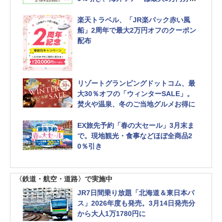
ーポン
楽天トラベル、「JR楽パック赤い風
船」2周年で最大2万円オフのクーポン
配布
リゾートグランピングドットコム、最
大30％オフの「ウィンターSALE」。
焚火や温泉、冬のご当地グルメお得に
EX旅先予約「春の大セール」3月末ま
で。現地観光・食事などほぼ全商品2
0％引き
〈鉄道・航空・道路〉で実施中
JR7日間乗り放題「北海道＆東日本パ
ス」2026年度も発売。3月14日発売分
から大人1万1780円に