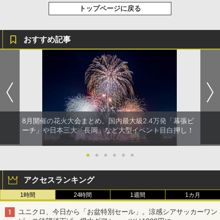
トップページに戻る
おすすめ記事
8月開催の花火大会まとめ。国内最大級2.4万発「幕張ビ
ーチ」や日本三大「長岡」など大型イベント目白押し！
●
●
●
●
●
●
アクセスランキング
1時間
24時間
1週間
1カ月
ユニクロ、今日から「お盆特別セール」。涼感シアサッカーワン