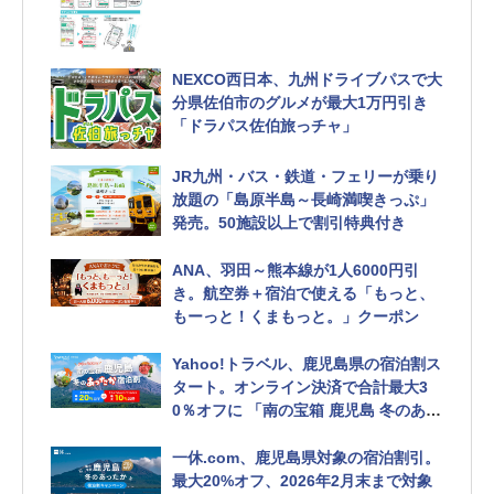
チケット
NEXCO西日本、九州ドライブパスで大
分県佐伯市のグルメが最大1万円引き
「ドラパス佐伯旅っチャ」
JR九州・バス・鉄道・フェリーが乗り
放題の「島原半島～長崎満喫きっぷ」
発売。50施設以上で割引特典付き
ANA、羽田～熊本線が1人6000円引
き。航空券＋宿泊で使える「もっと、
もーっと！くまもっと。」クーポン
Yahoo!トラベル、鹿児島県の宿泊割ス
タート。オンライン決済で合計最大3
0％オフに 「南の宝箱 鹿児島 冬のあっ
たか宿泊割キャンペーン」
一休.com、鹿児島県対象の宿泊割引。
最大20%オフ、2026年2月末まで対象