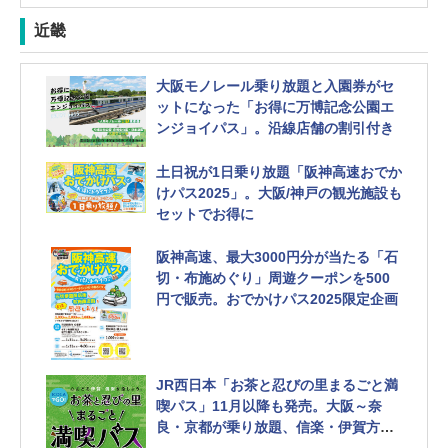
近畿
大阪モノレール乗り放題と入園券がセ
ットになった「お得に万博記念公園エ
ンジョイパス」。沿線店舗の割引付き
土日祝が1日乗り放題「阪神高速おでか
けパス2025」。大阪/神戸の観光施設も
セットでお得に
阪神高速、最大3000円分が当たる「石
切・布施めぐり」周遊クーポンを500
円で販売。おでかけパス2025限定企画
JR西日本「お茶と忍びの里まるごと満
喫パス」11月以降も発売。大阪～奈
良・京都が乗り放題、信楽・伊賀方面