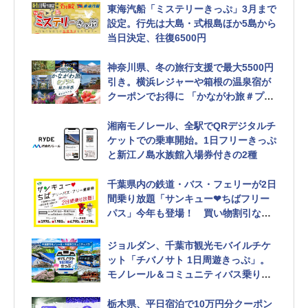
東海汽船「ミステリーきっぷ」3月まで
設定。行先は大島・式根島ほか5島から
当日決定、往復6500円
神奈川県、冬の旅行支援で最大5500円
引き。横浜レジャーや箱根の温泉宿が
クーポンでお得に 「かながわ旅＃プラ
ス魅力体感キャンペーン」
湘南モノレール、全駅でQRデジタルチ
ケットでの乗車開始。1日フリーきっぷ
と新江ノ島水族館入場券付きの2種
千葉県内の鉄道・バス・フェリーが2日
間乗り放題「サンキュー❤ちばフリー
パス」今年も登場！ 買い物割引など
特典も
ジョルダン、千葉市観光モバイルチケ
ット「チバノサト 1日周遊きっぷ」。
モノレール＆コミュニティバス乗り放
題
栃木県、平日宿泊で10万円分クーポン