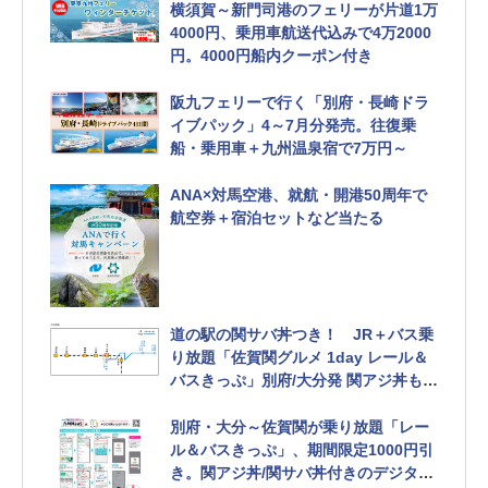
横須賀～新門司港のフェリーが片道1万
4000円、乗用車航送代込みで4万2000
円。4000円船内クーポン付き
阪九フェリーで行く「別府・長崎ドラ
イブパック」4～7月分発売。往復乗
船・乗用車＋九州温泉宿で7万円～
ANA×対馬空港、就航・開港50周年で
航空券＋宿泊セットなど当たる
道の駅の関サバ丼つき！ JR＋バス乗
り放題「佐賀関グルメ 1day レール＆
バスきっぷ」別府/大分発 関アジ丼も選
べる
別府・大分～佐賀関が乗り放題「レー
ル＆バスきっぷ」、期間限定1000円引
き。関アジ丼/関サバ丼付きのデジタル