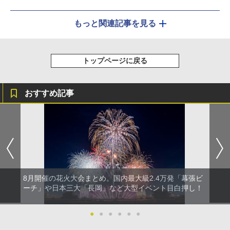
もっと関連記事を見る
トップページに戻る
おすすめ記事
8月開催の花火大会まとめ。国内最大級2.4万発「幕張ビ
ーチ」や日本三大「長岡」など大型イベント目白押し！
●
●
●
●
●
●