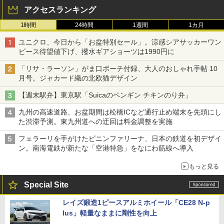
アクセスランキング
1時間
24時間
1週間
1カ月
ユニクロ、今日から「お盆特別セール」。涼感シアサッカーワン
ピース待望値下げ、撥水ギアショーツは1990円に
「リサ・ラーソン」がま口ポーチ付録、大人のおしゃれ手帖 10
月号。ジャカード織の北欧猫デザイン
【週末駅弁】東京駅「Suicaのペンギン チキンのり弁」
九州の高速道路、お盆期間は松橋ICなど通行止め端末を先頭にし
た渋滞予測。東九州道への迂回は料金調整を実施
フェラーリを手がけたピニンファリーナ、日本の鉄道を初デザイ
ン。南海電鉄が新たな「空港特急」をなにわ筋線へ導入
もっと見る
Special Site
レイズ鍛造1ピースアルミホイール「CE28 N-p
lus」軽量なままに剛性を向上