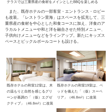
テラスでは三重県産の食材をメインとしたBBQを楽しめる
また、既存ホテルの一部客室・エントランス・ロビー
も改装。「レストラン里海」はスペースを拡充して、三
重県産の食材を中心とした和食コースに加え、洋食のア
ラカルトメニューや和と洋を融合させた特別メニュー、
子供向けメニューなどをラインアップ。新たにキッズス
ペースとピックルボールコートも設ける。
既存ホテルの和室12室は、木
既存ホテルの和室19室は、ベ
の温もりと自然を感じるグリ
ッドを備えた「（仮）スーペ
ーンが基調の「（仮）エグゼ
リア」（46.8m
）に改装
2
クティブ」（46.8m
）に改装
2