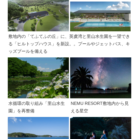
敷地内の「てふてふの丘」に、英虞湾と里山水生園を一望でき
る「ヒルトップハウス」を新設。。プールやジェットバス、キ
ッズプールを備える
水循環の取り組み「里山水生
NEMU RESORT敷地内から見
園」を再整備
える星空