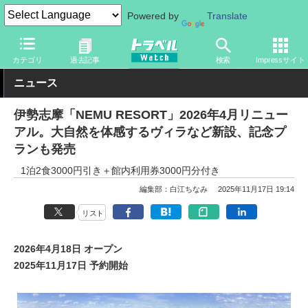
Powered by
Translate
トラベル Watch
旅の情報
ホテル・旅館
宿泊
カテゴリ
過去記事
検索
Impressサイト
ニュース
伊勢志摩「NEMU RESORT」2026年4月リニュー
アル。大自然を体感するヴィラなど新設、記念プ
ランも発売
1泊2食3000円引き＋館内利用券3000円分付き
編集部：白江ちなみ
2025年11月17日 19:14
リスト
2026年4月18日 オープン
2025年11月17日 予約開始