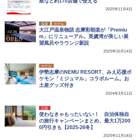
産など約170店舗で使える
2025年11月4日
温泉
ホテル
大江戸温泉物語 志摩彩朝楽が「Premiu
m」にリニューアル。英虞湾が美しい展
望風呂やラウンジ新設
2025年10月14日
ホテル
伊勢志摩のNEMU RESORT、みえ応援ポ
ケモン「ミジュマル」コラボルーム。お
土産グッズ付き
2024年3月11日
話題
使わなきゃもったいない！ 自治体独自
の旅行キャンペーンまとめ、最大1万200
0円引きも【2025-26冬】
2025年11月14日