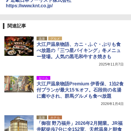
🔗近畿日本ツーリスト株式会社
https://www.knt.co.jp/
関連記事
温泉
グルメ
大江戸温泉物語、カニ・ふぐ・ぶりも食
べ放題の「三つ星バイキング」冬メニュ
ー登場。人気の黒毛和牛すき焼きも
2025年11月7日
セール
大江戸温泉物語Premium 伊香保、1泊2食
付プランが最大15％オフ。石段街の名湯
に癒やされ、群馬グルメも食べ放題
2026年1月4日
温泉
ホテル
「御宿 野乃福井」2026年2月開業。JR福
井駅徒歩7分に全152室、天然温泉と朝食