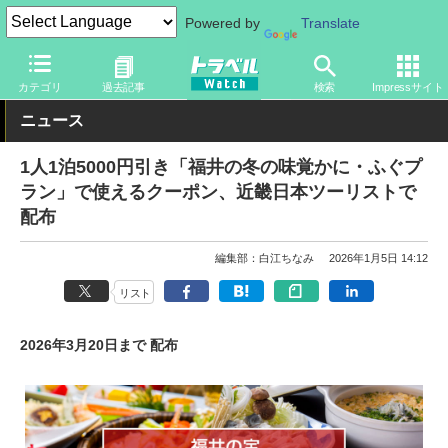
Powered by
Translate
トラベル Watch
地域
国内旅行
福井
カテゴリ
過去記事
検索
Impressサイト
ニュース
1人1泊5000円引き「福井の冬の味覚かに・ふぐプ
ラン」で使えるクーポン、近畿日本ツーリストで
配布
編集部：白江ちなみ
2026年1月5日 14:12
リスト
2026年3月20日まで 配布