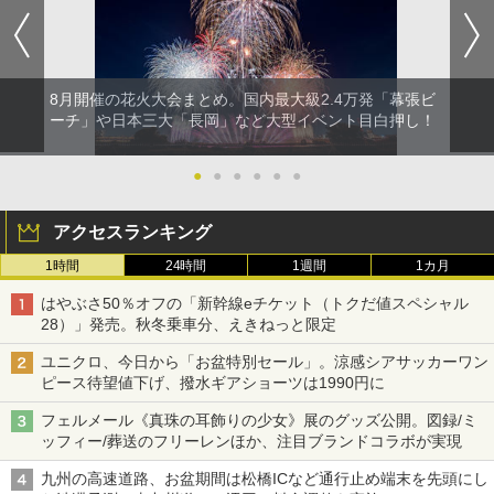
8月開催の花火大会まとめ。国内最大級2.4万発「幕張ビ
ーチ」や日本三大「長岡」など大型イベント目白押し！
●
●
●
●
●
●
アクセスランキング
1時間
24時間
1週間
1カ月
はやぶさ50％オフの「新幹線eチケット（トクだ値スペシャル
28）」発売。秋冬乗車分、えきねっと限定
ユニクロ、今日から「お盆特別セール」。涼感シアサッカーワン
ピース待望値下げ、撥水ギアショーツは1990円に
フェルメール《真珠の耳飾りの少女》展のグッズ公開。図録/ミ
ッフィー/葬送のフリーレンほか、注目ブランドコラボが実現
九州の高速道路、お盆期間は松橋ICなど通行止め端末を先頭にし