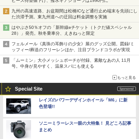
ピース待望値下げ、撥水ギアショーツは1990円に
九州の高速道路、お盆期間は松橋ICなど通行止め端末を先頭にし
た渋滞予測。東九州道への迂回は料金調整を実施
はやぶさ50％オフの「新幹線eチケット（トクだ値スペシャル
28）」発売。秋冬乗車分、えきねっと限定
フェルメール《真珠の耳飾りの少女》展のグッズ公開。図録/ミ
ッフィー/葬送のフリーレンほか、注目ブランドコラボが実現
「ムーミン」大小メッシュポーチが付録、素敵なあの人 11月
号。中身が見やすく、温泉スパにも使える
もっと見る
Special Site
レイズのパワーデザインホイール「M6」に新
色登場!!
ソニーミラーレス一眼の大特集！ 見どころ記事
まとめ