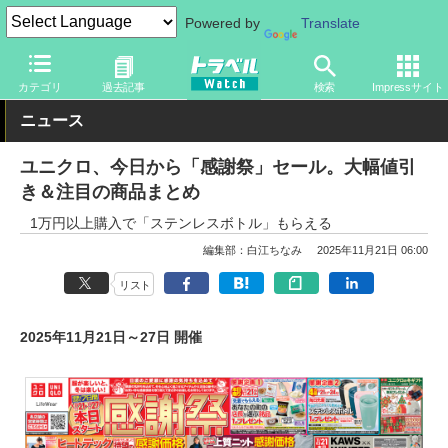
Powered by
Translate
トラベル Watch
旅の情報
セール
カテゴリ
過去記事
検索
Impressサイト
ニュース
ユニクロ、今日から「感謝祭」セール。大幅値引
き＆注目の商品まとめ
1万円以上購入で「ステンレスボトル」もらえる
編集部：白江ちなみ
2025年11月21日 06:00
リスト
2025年11月21日～27日 開催