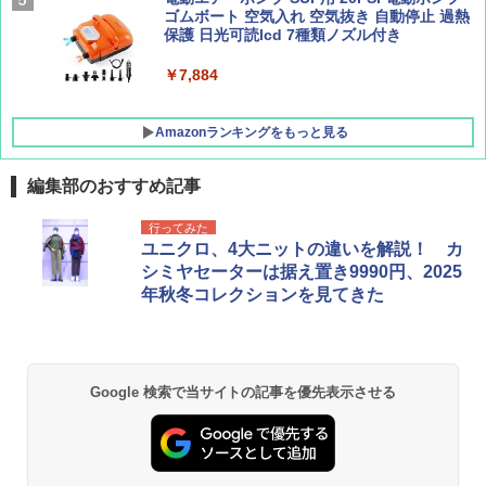
ッシュ 4人用 簡単設置 ポップアップテント P
ゴムボート 空気入れ 空気抜き 自動停止 過熱
ATCW-150B エクルベージュ
保護 日光可読lcd 7種類ノズル付き
￥-
￥7,884
Amazonランキングをもっと見る
編集部のおすすめ記事
行ってみた
ユニクロ、4大ニットの違いを解説！ カ
シミヤセーターは据え置き9990円、2025
年秋冬コレクションを見てきた
Google 検索で当サイトの記事を優先表示させる