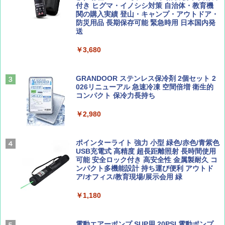
ーチ ピクニック ポップアップテント 携帯 簡
付き ヒグマ・イノシシ対策 自治体・教育機
易 トイレテント (グレー)
関の購入実績 登山・キャンプ・アウトドア・
防災用品 長期保存可能 緊急時用 日本国内発
山と溪谷 2026年8月号「南アルプス大全」
D40 地球の歩き方 チェンマイ タイ北部の魅
送
￥4,980
力的な町 2026～2027 地球の歩き方D アジア
￥1,540
￥3,680
￥2,079
ENDLESS BASE 《めざましテレビで紹介》
テント ワンタッチ RENEW 幅200 2-3人用 43
500002(88859)
GRANDOOR ステンレス保冷剤 2個セット 2
026リニューアル 急速冷凍 空間倍増 衛生的
Coyote No.89 特集 星野道夫 夢見る旅
A26 地球の歩き方 チェコ ポーランド スロヴ
コンパクト 保冷力長持ち
ァキア 2026～2027 地球の歩き方A ヨーロッ
￥5,999
パ
￥1,540
￥2,980
￥2,277
[キャンパーズコレクション 山善] 傘みたいに
広げるだけ パッとサッとテント ブラックコ
ーティング フルクローズ メッシュ 3-4人用
ポインターライト 強力 小型 緑色/赤色/青紫色
簡単設置 ポップアップテント エクルベージ
USB充電式 高精度 超長距離照射 長時間使用
AIRLINE（エアライン）2026年9月号【特
新しい日本地理 地図・統計・移動から読み
ュ(BC仕様) PATC-150B(EB)
可能 安全ロック付き 高安全性 金属製耐久 コ
集】ボーイング110周年を祝して！
解く (講談社現代新書)
ンパクト多機能設計 持ち運び便利 アウトド
ア/オフィス/教育現場/展示会用 緑
￥9,990
￥1,760
￥1,540
￥1,180
[キャンパーズコレクション 山善] 傘みたいに
広げるだけ パッとサッとテント キューブワ
イド ブラックコーティング フルクローズ メ
電動エアーポンプ SUP用 20PSI 電動ポンプ