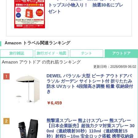
トップス/小物入り！ 抽選30名にプレ
ゼント
Amazon トラベル関連ランキング
旅行雑誌
旅行ガイド・地図
テント
アウトドア
Amazon アウトドア の売れ筋ランキング
更新日時：2026/08/09 06:02
BE-PAL(ビ-パル) 2026年 9 月号【特別付録:
地球の歩き方 スター・ウォーズ
[キャンパーズコレクション 山善] ポップアッ
DEWEL パラソル 大型 ビーチ アウトドアパ
SOTO ミニマル"旅"財布 ランダム2種】
プテント 傘みたいに広げて畳める パッとサ
ラソル ガーデン サイトシート付 折りたたみ
ッとサンシェード キューブ フルクローズ メ
防水 UVカット 4段階高さ調整 軽量 収納袋付
￥2,695
ッシュ 簡単設置 ワンタッチテント キャンプ
き
￥1,500
&ハイキング カーキ PATC-150(KH)
￥6,459
￥6,830
ディズニーファン ２０２６年 ９月号 [雑
A09 地球の歩き方 イタリア 2026～2027 地
誌] (ＤＩＳＮＥＹ ＦＡＮ)
球の歩き方A ヨーロッパ
熊撃退スプレー 熊よけスプレー 熊スプレー
PYKES PEAK (パイクスピーク) 着替えテン
【日本企業販売】超強力クマ対策スプレー 30
ト プライバシー テント 【中が透けない】 1
0ml（連続噴射30秒）110ml（連続噴射15
￥713
￥2,479
人用 折りたたみ 防災グッズ 災害用トイレ ビ
秒）射程5～10m 安全ロック搭載 携帯収納袋