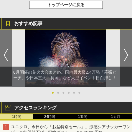
トップページに戻る
おすすめ記事
8月開催の花火大会まとめ。国内最大級2.4万発「幕張ビ
ーチ」や日本三大「長岡」など大型イベント目白押し！
●
●
●
●
●
●
アクセスランキング
1時間
24時間
1週間
1カ月
ユニクロ、今日から「お盆特別セール」。涼感シアサッカーワン