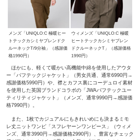
メンズ「UNIQLO:C 極暖ヒー
ウィメンズ「UNIQLO:C 極暖
トテックカシミヤブレンドク
ヒートテックカシミヤブレン
ルーネックT/9分袖」（感謝価
ドクルーネックT」（感謝価格
格1990円）
1990円）
ほかにも、軽くて暖かい高機能中綿を使用したアウタ
ー「パフテックジャケット」（男女共通、通常6990円→
感謝価格5990円）や、襟とカフス裏にコーデュロイ素材
を使用した英国ブランドコラボの「JWAパフテックユー
ティリティジャケット」（メンズ、通常9990円→感謝価
格7990円）。
また、1枚でカジュアルにもきれいめにも決まるミモ
レ丈ニットワンピ「スフレヤーンワンピース」（ウィメ
ンズ、通常3990円→感謝価格2990円）、豊富なチェック