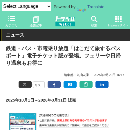
Powered by
Translate
トラベル Watch
旅の方法
お得なきっぷ
カテゴリ
過去記事
検索
Impressサイト
ニュース
鉄道・バス・市電乗り放題「はこだて旅するパス
ポート」電子チケット版が登場。フェリーや日帰
り温泉もお得に
編集部：丸山花梨
2025年9月29日 16:17
リスト
2025年10月1日～2026年3月31日 販売