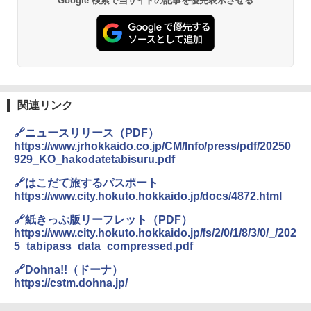
Google 検索で当サイトの記事を優先表示させる
PYKES PEAK (パイクスピーク) 着替えテン
レーム ドーム型 テント
ト プライバシー テント 【中が透けない】 1
人用 折りたたみ 防災グッズ 災害用トイレ ビ
￥14,800
ーチ ピクニック ポップアップテント 携帯 簡
易 トイレテント (ブラック)
熊撃退スプレー 熊よけスプレー 熊スプレー
￥4,980
【日本企業販売】超強力クマ対策スプレー 30
0ml（連続噴射30秒）110ml（連続噴射15
秒）射程5～10m 安全ロック搭載 携帯収納袋
関連リンク
ENDLESS BASE 《めざましテレビで紹介》
付き ヒグマ・イノシシ対策 自治体・教育機
テント ワンタッチ RENEW 幅200 2-3人用 43
関の購入実績 登山・キャンプ・アウトドア・
🔗ニュースリリース（PDF）
500002(88859)
防災用品 長期保存可能 緊急時用 日本国内発
https://www.jrhokkaido.co.jp/CM/Info/press/pdf/20250
送
929_KO_hakodatetabisuru.pdf
￥5,999
￥3,680
🔗はこだて旅するパスポート
https://www.city.hokuto.hokkaido.jp/docs/4872.html
[キャンパーズコレクション 山善] 傘みたいに
広げるだけ パッとサッとテント ブラックコ
DEWEL パラソル 大型 ビーチ アウトドアパ
🔗紙きっぷ版リーフレット（PDF）
ーティング フルクローズ メッシュ 3-4人用
ラソル ガーデン サイトシート付 折りたたみ
https://www.city.hokuto.hokkaido.jp/fs/2/0/1/8/3/0/_/202
簡単設置 ポップアップテント エクルベージ
防水 UVカット 4段階高さ調整 軽量 収納袋付
5_tabipass_data_compressed.pdf
ュ(BC仕様) PATC-150B(EB)
き
🔗Dohna!!（ドーナ）
￥9,990
￥6,459
https://cstm.dohna.jp/