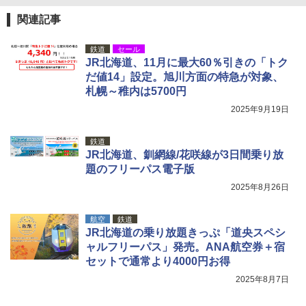
[キャンパーズコレクション 山善] 傘みたいに
着替えテント トイレテント 透けない【換気
広げるだけ パッとサッとテント キューブワ
通気窓付き】収納袋付き UVカット 防水 防災
関連記事
イド ブラックコーティング フルクローズ メ
コンパクト iimono117 (ブルー)
ッシュ 4人用 簡単設置 ポップアップテント P
鉄道
セール
ATCW-150B エクルベージュ
￥3,080
JR北海道、11月に最大60％引きの「トク
だ値14」設定。旭川方面の特急が対象、
￥-
札幌～稚内は5700円
2025年9月19日
鉄道
JR北海道、釧網線/花咲線が3日間乗り放
題のフリーパス電子版
2025年8月26日
航空
鉄道
JR北海道の乗り放題きっぷ「道央スペシ
ャルフリーパス」発売。ANA航空券＋宿
セットで通常より4000円お得
2025年8月7日