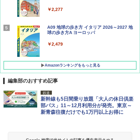
￥2,277
AIRLINE（エアライン）2026年9月号【特
A09 地球の歩き方 イタリア 2026～2027 地
集】ボーイング110周年を祝して！
球の歩き方A ヨーロッパ
￥1,760
￥2,479
Amazonランキングをもっと見る
編集部のおすすめ記事
[キャンパーズコレクション 山善] ポップアッ
GRANDOOR ステンレス保冷剤 2個セット 2
鉄道
プテント 傘みたいに広げて畳める パッとサ
026リニューアル 急速冷凍 空間倍増 衛生的
新幹線も5日間乗り放題「大人の休日倶楽
ッとサンシェード キューブ フルクローズ メ
コンパクト 保冷力長持ち
部パス」11～12月利用分が発売。東京～
ッシュ 簡単設置 ワンタッチテント キャンプ
新青森往復だけでも1万円以上お得に
&ハイキング カーキ PATC-150(KH)
￥2,980
￥6,831
BUNDOK(バンドック)ソロ ドーム 1 EX BDK
-08EX カーキ ソロキャンプ ポリエステル フ