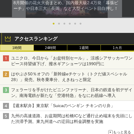
8月開催の花火大会まとめ。国内最大級2.4万発「幕張ビ
ーチ」や日本三大「長岡」など大型イベント目白押し！
●
●
●
●
●
●
アクセスランキング
1時間
24時間
1週間
1カ月
ユニクロ、今日から「お盆特別セール」。涼感シアサッカーワン
ピース待望値下げ、撥水ギアショーツは1990円に
はやぶさ50％オフの「新幹線eチケット（トクだ値スペシャル
28）」発売。秋冬乗車分、えきねっと限定
フェラーリを手がけたピニンファリーナ、日本の鉄道を初デザイ
ン。南海電鉄が新たな「空港特急」をなにわ筋線へ導入
【週末駅弁】東京駅「Suicaのペンギン チキンのり弁」
九州の高速道路、お盆期間は松橋ICなど通行止め端末を先頭にし
た渋滞予測。東九州道への迂回は料金調整を実施
もっと見る