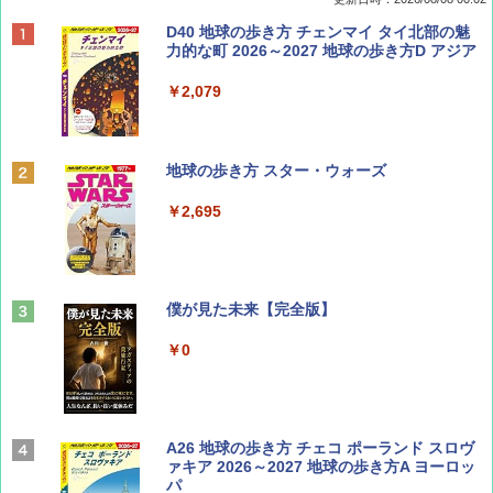
BE-PAL(ビ-パル) 2026年 9 月号【特別付録:
D40 地球の歩き方 チェンマイ タイ北部の魅
SOTO ミニマル"旅"財布 ランダム2種】
力的な町 2026～2027 地球の歩き方D アジア
￥1,500
￥2,079
ディズニーファン ２０２６年 ９月号 [雑
地球の歩き方 スター・ウォーズ
誌] (ＤＩＳＮＥＹ ＦＡＮ)
￥2,695
￥713
山と溪谷 2026年8月号「南アルプス大全」
僕が見た未来【完全版】
￥1,540
￥0
Coyote No.89 特集 星野道夫 夢見る旅
A26 地球の歩き方 チェコ ポーランド スロヴ
ァキア 2026～2027 地球の歩き方A ヨーロッ
パ
￥1,540