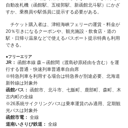
自動改札機（函館駅、五稜郭駅、新函館北斗駅）にかざ
すか、乗務員や駅係員に提示する必要がある。
チケット購入者は、津軽海峡フェリーの運賃・料金が
20％引きになるクーポンや、観光施設・飲食店・道の
駅・日帰り温泉などで使えるパスポート提示特典も利用
できる。
フリーエリア
JR：
函館本線 森～函館間（渡島砂原経由を含む）を運
行する普通・快速列車普通車自由席
※特急列車を利用する場合は特急券が別途必要、北海道
新幹線は対象外
函館バス：
函館市、北斗市、七飯町、鹿部町、森町、木
古内町の全線
※26系統サイクリングバスは乗車運賃のみ適用、定期観
光バスは対象外
函館市電：
全線
道南いさりび鉄道：
全線