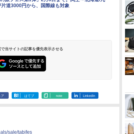
が片道3000円から、国際線も対象
北陸 福井 あわら
品川プリンスホテ
舞浜ビューホテル
箱根湯本温泉 ホテ
ホテルトラスティ東
オリエンタルホテル
下呂温泉 水明館
住友不動産ホテル ヴ
東京ベイ舞浜ホテル
温泉 清風荘（北陸
ル イーストタワー
ｂｙ ＨＵＬＩＣ
ル おかだ
京ベイサイド
東京ベイ
ィラフォンテーヌグラ
ファーストリゾート
8,250円～
最大級の庭園露天風
（旧：東京ベイ舞浜
ンド東京有明
9,958円～
11,200円～
5,450円～
5,200円～
4,290円～
呂の宿 清風荘）
ホテル）
19,541円～
5,758円～
6,070円～
 検索で当サイトの記事を優先表示させる
ェア
はてブ
note
LinkedIn
ls/sale/tabifes