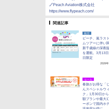
🔗Peach Aviation株式会社
https://www.flypeach.com/
関連記事
航空
ピーチ、嵐ラス
ムツアーに伴い
新千歳線の深夜
を運航。3月13日
日限定
2026
セール
春旅がお得な「
んスペシャルウ
ク」1月30日か
額プランや最大1
ーポンで国内ホ
温泉宿お得に