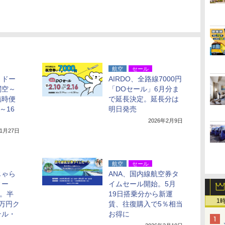
航空
セール
トドー
AIRDO、全路線7000円
関空～
「DOセール」6月分ま
臨時便
で延長決定。延長分は
～16
明日発売
2026年2月9日
年1月27日
航空
セール
じゃら
ANA、国内線航空券タ
ィー
イムセール開始。5月
ら。半
19日搭乗分から新運
1
万円ク
賃、往復購入で5％相当
テル・
お得に