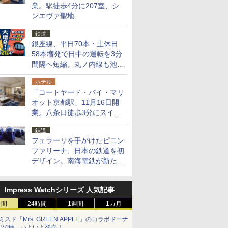
業。駅徒歩4分に207室、シ
ンエヴァ聖地
鉄道
銀座線、平日70本・土休日
58本増発で日中の運転を3分
間隔へ短縮。丸ノ内線も池袋
～中野坂上を4分間隔に
ホテル
「コートヤード・バイ・マリ
オット京都駅」11月16日開
業。八条口徒歩3分にスイー
ト含む全270室、ダイニング
鉄道
も併設
フェラーリを手がけたピニン
ファリーナ、日本の鉄道を初
デザイン。南海電鉄が新たな
「空港特急」をなにわ筋線へ
導入
Impress Watchシリーズ 人気記事
時間
24時間
1週間
1カ月
ミスド「Mrs. GREEN APPLE」のコラボドーナ
ツ4種、いよいよ発売！