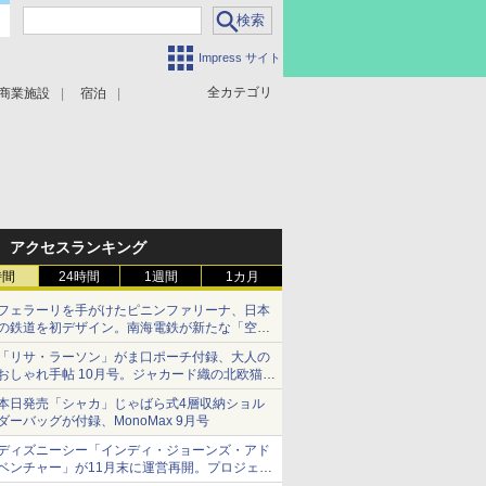
Impress サイト
全カテゴリ
商業施設
宿泊
アクセスランキング
時間
24時間
1週間
1カ月
フェラーリを手がけたピニンファリーナ、日本
の鉄道を初デザイン。南海電鉄が新たな「空港
特急」をなにわ筋線へ導入
「リサ・ラーソン」がま口ポーチ付録、大人の
おしゃれ手帖 10月号。ジャカード織の北欧猫デ
ザイン
本日発売「シャカ」じゃばら式4層収納ショル
ダーバッグが付録、MonoMax 9月号
ディズニーシー「インディ・ジョーンズ・アド
ベンチャー」が11月末に運営再開。プロジェク
ションマッピングを追加、DPAは1500円