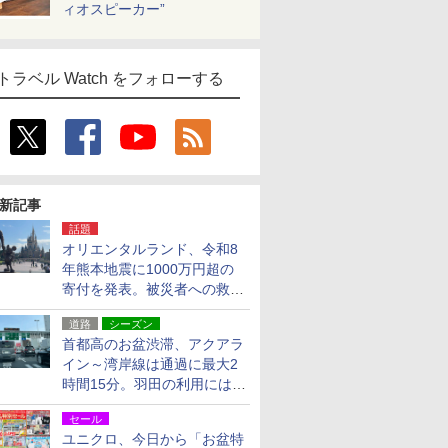
ィオスピーカー”
トラベル Watch をフォローする
新記事
話題
オリエンタルランド、令和8
年熊本地震に1000万円超の
寄付を発表。被災者への救援
活動・復旧支援
道路
シーズン
首都高のお盆渋滞、アクアラ
イン～湾岸線は通過に最大2
時間15分。羽田の利用には
「空港西出口」の利用検討を
セール
ユニクロ、今日から「お盆特