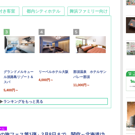
付き客室
都内シティホテル
舞浜ファミリー向け
グランドメルキュー
リーベルホテル大阪
那須温泉 ホテルサン
ル淡路島リゾート＆
バレー那須
4,000円～
スパ
11,000円～
5,400円～
ランキングをもっと見る
ール
chの旅フェス第1弾」2月8日まで。関空～北海道/九