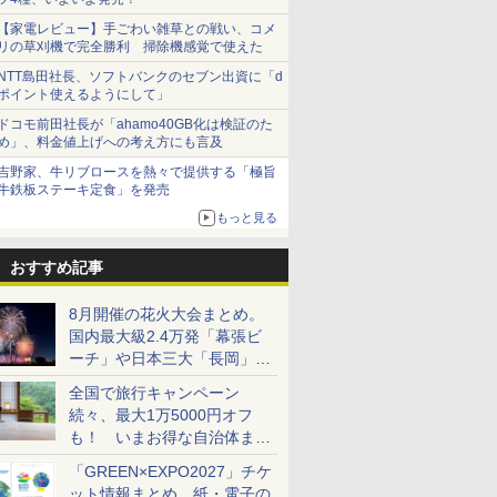
【家電レビュー】手ごわい雑草との戦い、コメ
リの草刈機で完全勝利 掃除機感覚で使えた
NTT島田社長、ソフトバンクのセブン出資に「d
ポイント使えるようにして」
ドコモ前田社長が「ahamo40GB化は検証のた
め」、料金値上げへの考え方にも言及
吉野家、牛リブロースを熱々で提供する「極旨
牛鉄板ステーキ定食」を発売
もっと見る
おすすめ記事
8月開催の花火大会まとめ。
国内最大級2.4万発「幕張ビ
ーチ」や日本三大「長岡」な
ど大型イベント目白押し！
全国で旅行キャンペーン
続々、最大1万5000円オフ
も！ いまお得な自治体まと
め
「GREEN×EXPO2027」チケ
ット情報まとめ。紙・電子の