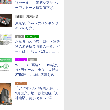
別セール」。涼感シアサッカ
ーワンピース待望値下げ、撥
水ギアショーツは1990円に
週末駅弁
連載
東京駅「Suicaのペンギン チ
キンのり弁」
道路
シーズン
お盆各地の渋滞、日付・道路
別の通過所要時間の一覧。ピ
ークは下り8日・13日、上り
14日・15日
セール
道路
WILLER、高速バス1kmあた
り5円セール。東京～大阪は
2750円、ご縁に感謝を込め
た20周年記念キャンペーン
ホテル
「アパホテル〈福岡天神〉」
9月開業。地下鉄七隈線「天
神南駅」徒歩3分に70室、エ
リア初の直営店