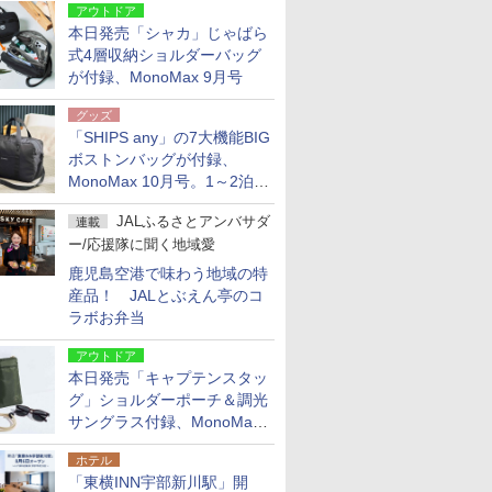
アウトドア
本日発売「シャカ」じゃばら
式4層収納ショルダーバッグ
が付録、MonoMax 9月号
グッズ
「SHIPS any」の7大機能BIG
ボストンバッグが付録、
MonoMax 10月号。1～2泊の
荷物、キャリーオンも可能
JALふるさとアンバサダ
連載
ー/応援隊に聞く地域愛
鹿児島空港で味わう地域の特
産品！ JALとぶえん亭のコ
ラボお弁当
アウトドア
本日発売「キャプテンスタッ
グ」ショルダーポーチ＆調光
サングラス付録、MonoMax
9月号増刊
ホテル
「東横INN宇部新川駅」開