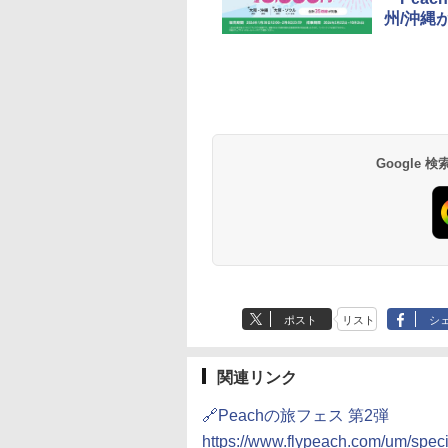
州/沖縄
草津温泉 ホテル櫻
品川プリンスホテル
グランドニッコー東
海のサウナ＆スパ
東京ドームホテル
シェラトン・グラン
井
京ベイ 舞浜
オールインクルーシ
デ・トーキョーベ
7,037円～
7,980円～
ブ 島原温泉ホテル
イ・ホテル
14,300円～
6,800円～
南風楼
10,450円～
7,950円～
Google
ポスト
リスト
シ
関連リンク
🔗Peachの旅フェス 第2弾
https://www.flypeach.com/um/specia