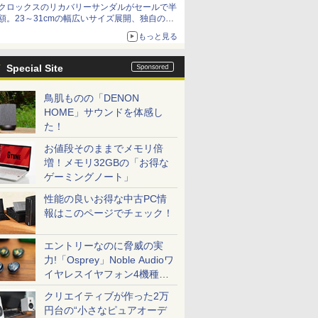
クロックスのリカバリーサンダルがセールで半
額。23～31cmの幅広いサイズ展開、独自のク
ッション素材を採用
もっと見る
Special Site
鳥肌ものの「DENON
HOME」サウンドを体感し
た！
お値段そのままでメモリ倍
増！メモリ32GBの「お得な
ゲーミングノート」
性能の良いお得な中古PC情
報はこのページでチェック！
エントリーなのに脅威の実
力!「Osprey」Noble Audioワ
イヤレスイヤフォン4機種を
一気に聴く
クリエイティブが作った2万
円台の“小さなピュアオーデ