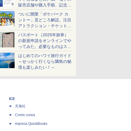
販売店舗や購入手順、記念チ
ケットも解説
ついに開業「ポケパーク カ
ントー」見どころ解説。注目
アトラクション・チケット手
配・来場前に必要な準備は？
パスポート（2025年旅券）
の新規申請をオンラインでや
ってみた。必要なものはスマ
ホとマイナカードのみ
はじめてのハワイ旅行ガイド
～せっかく行くなら隣島の秘
境も楽しみたい！～
ICE
天海社
ス
Comic curea
impress QuickBooks