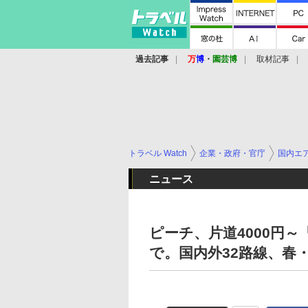
過去記事
万
博
・
園芸博
取材記事
トラベル Watch
企業・政府・官庁
国内エ
ニュース
ピーチ、片道4000円～「
で。国内外32路線、春