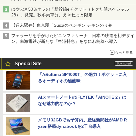
はやぶさ50％オフの「新幹線eチケット（トクだ値スペシャル
28）」発売。秋冬乗車分、えきねっと限定
【週末駅弁】東京駅「Suicaのペンギン チキンのり弁」
フェラーリを手がけたピニンファリーナ、日本の鉄道を初デザイ
ン。南海電鉄が新たな「空港特急」をなにわ筋線へ導入
もっと見る
Special Site
「A&ultima SP4000T」の魅力！ポケットに入
るオーディオの醍醐味
AIスマートノートのiFLYTEK「AINOTE 2」は
なぜ魅力的なのか？
メモリ32GBでも予算内。産経新聞社がAMD R
yzen搭載dynabookを2千台導入