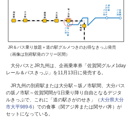
JR＆バス乗り放題＋道の駅グルメつきのお得なきっぷ発売
（画像は別府駅発のフリー区間）
大分バスとJR九州は、企画乗車券「佐賀関グルメ1day
レール＆バスきっぷ」を11月13日に発売する。
JR九州の別府駅または大分駅～坂ノ市駅間、大分バス
の坂ノ市駅～佐賀関間が1日乗り降り自由となるデジタ
ルきっぷで、これに「道の駅さがのせき」（
大分県大分
市大平989-6
）での食事（関アジ丼または関サバ丼）が
セットになっている。