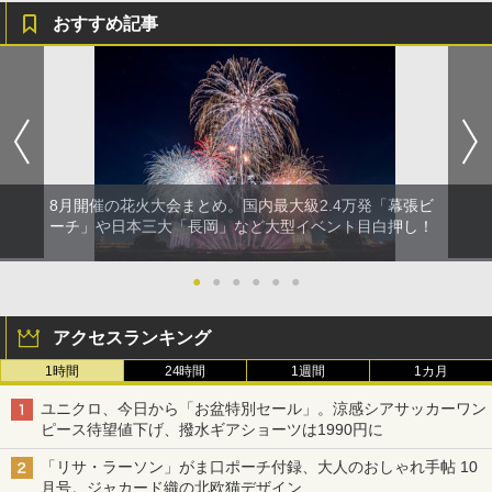
おすすめ記事
8月開催の花火大会まとめ。国内最大級2.4万発「幕張ビ
ーチ」や日本三大「長岡」など大型イベント目白押し！
●
●
●
●
●
●
アクセスランキング
1時間
24時間
1週間
1カ月
ユニクロ、今日から「お盆特別セール」。涼感シアサッカーワン
ピース待望値下げ、撥水ギアショーツは1990円に
「リサ・ラーソン」がま口ポーチ付録、大人のおしゃれ手帖 10
月号。ジャカード織の北欧猫デザイン