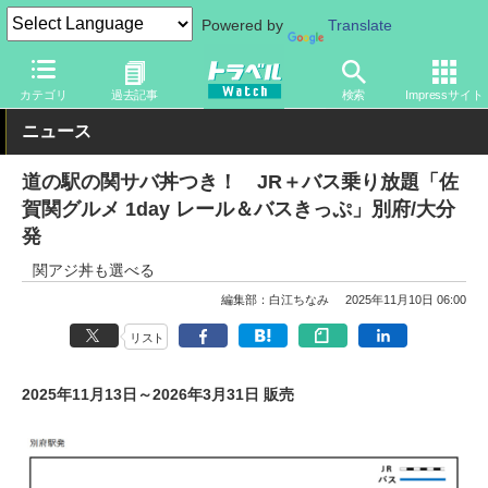
Powered by
Translate
トラベル Watch
旅の方法
お得なきっぷ
カテゴリ
過去記事
検索
Impressサイト
ニュース
道の駅の関サバ丼つき！ JR＋バス乗り放題「佐
賀関グルメ 1day レール＆バスきっぷ」別府/大分
発
関アジ丼も選べる
編集部：白江ちなみ
2025年11月10日 06:00
リスト
2025年11月13日～2026年3月31日 販売