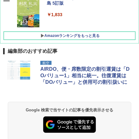
島 5訂版
￥600
￥1,833
Amazonランキングをもっと見る
編集部のおすすめ記事
[キャンパーズコレクション 山善] ポップアッ
DEWEL パラソル 大型 ビーチ アウトドアパ
航空
プテント 傘みたいに広げて畳める パッとサ
ラソル ガーデン サイトシート付 折りたたみ
AIRDO、便・席数限定の割引運賃は「D
ッとサンシェード キューブ フルクローズ メ
防水 UVカット 4段階高さ調整 軽量 収納袋付
Oバリュー1」相当に統一。往復運賃は
ッシュ 簡単設置 ワンタッチテント キャンプ
き
「DOバリュー」と併用可の割引扱いに
&ハイキング カーキ PATC-150(KH)
￥6,459
￥6,841
GRANDOOR ステンレス保冷剤 2個セット 2
Google 検索で当サイトの記事を優先表示させる
ENDLESS BASE 《めざましテレビで紹介》
026リニューアル 急速冷凍 空間倍増 衛生的
テント ワンタッチ RENEW 幅200 2-3人用 43
コンパクト 保冷力長持ち
500002(88859)
￥2,980
￥5,999