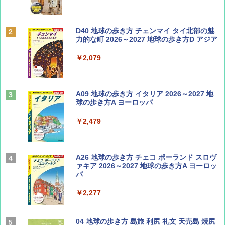
BE-PAL(ビ-パル) 2026年 9 月号【特別付録:
D40 地球の歩き方 チェンマイ タイ北部の魅
SOTO ミニマル"旅"財布 ランダム2種】
力的な町 2026～2027 地球の歩き方D アジア
￥1,500
￥2,079
ディズニーファン ２０２６年 ９月号 [雑
A09 地球の歩き方 イタリア 2026～2027 地
誌] (ＤＩＳＮＥＹ ＦＡＮ)
球の歩き方A ヨーロッパ
￥713
￥2,479
山と溪谷 2026年8月号「南アルプス大全」
A26 地球の歩き方 チェコ ポーランド スロヴ
ァキア 2026～2027 地球の歩き方A ヨーロッ
パ
￥1,540
￥2,277
サライ 2026年 9月号 [雑誌]
04 地球の歩き方 島旅 利尻 礼文 天売島 焼尻