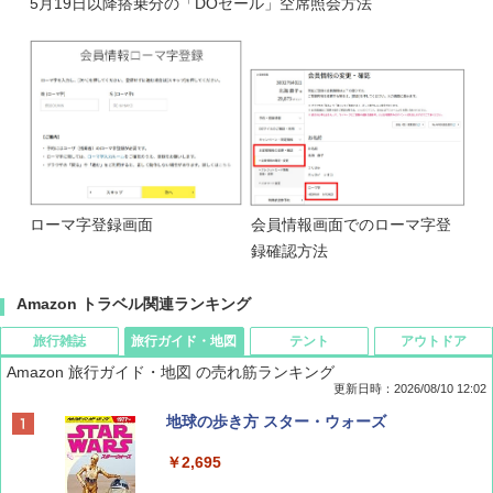
5月19日以降搭乗分の「DOセール」空席照会方法
ローマ字登録画面
会員情報画面でのローマ字登
録確認方法
Amazon トラベル関連ランキング
旅行雑誌
旅行ガイド・地図
テント
アウトドア
Amazon 旅行ガイド・地図 の売れ筋ランキング
更新日時：2026/08/10 12:02
BE-PAL(ビ-パル) 2026年 10 月号【特別付録:
地球の歩き方 スター・ウォーズ
ノルディスク 4ホール鋳鉄スキレット】
￥2,695
￥1,540