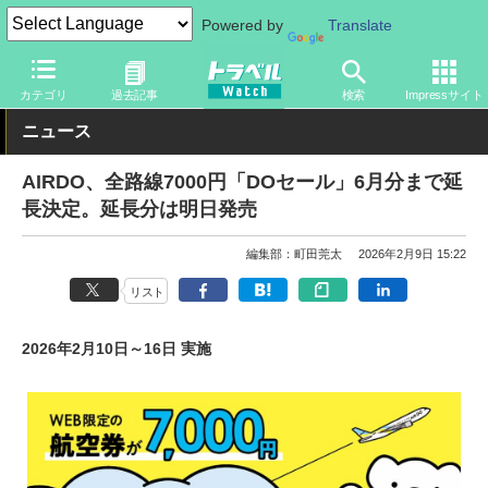
Powered by
Translate
トラベル Watch
企業・政府・官庁
国内エアライン
AIRDO
カテゴリ
過去記事
検索
Impressサイト
ニュース
AIRDO、全路線7000円「DOセール」6月分まで延
長決定。延長分は明日発売
編集部：町田莞太
2026年2月9日 15:22
リスト
2026年2月10日～16日 実施