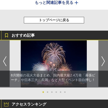
もっと関連記事を見る
トップページに戻る
おすすめ記事
8月開催の花火大会まとめ。国内最大級2.4万発「幕張ビ
ーチ」や日本三大「長岡」など大型イベント目白押し！
●
●
●
●
●
●
アクセスランキング