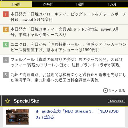
1時間
24時間
1週間
1カ月
本日発売「日焼けハローキティ」ビッグトート＆チャームポーチ
付録、sweet 9月号増刊
本日発売「日焼けキティ」文具9点セットが付録、sweet 9月
号。平成ギャルな缶ケース入り
ユニクロ、今日から「お盆特別セール」。涼感シアサッカーワン
ピース待望値下げ、撥水ギアショーツは1990円に
フェルメール《真珠の耳飾りの少女》展のグッズ公開。図録/ミ
ッフィー/葬送のフリーレンほか、注目ブランドコラボが実現
九州の高速道路、お盆期間は松橋ICなど通行止め端末を先頭にし
た渋滞予測。東九州道への迂回は料金調整を実施
もっと見る
Special Site
iFi audio主力「NEO Stream 3」「NEO iDSD
3」に迫る