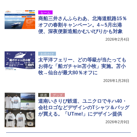
￥1,180
￥-
セール
商船三井さんふらわあ、北海道航路15％
オフの春割キャンペーン。4～5月出港
便、深夜便新造船かむい/ぴりかも対象
2026年2月4日
お出かけ
太平洋フェリー、どの等級が当たっても
お得な「船ガチャin苫小牧」実施。苫小
牧→仙台が最大80％オフに
2026年1月28日
鉄道
グッズ
道南いさりび鉄道、ユニクロでキハ40・
会社ロゴなどデザインのTシャツ＆バッグ
が買える。「UTme!」にデザイン提供
2026年2月9日