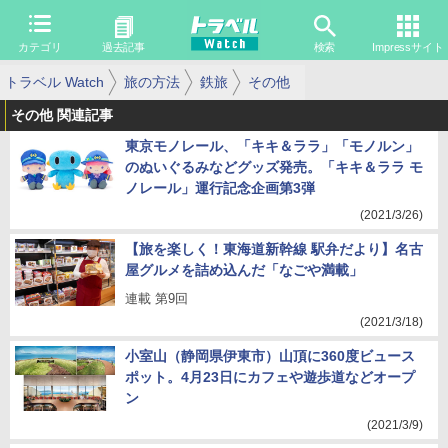
カテゴリ
過去記事
検索
Impressサイト
トラベル Watch
旅の方法
鉄旅
その他
その他 関連記事
東京モノレール、「キキ＆ララ」「モノルン」
のぬいぐるみなどグッズ発売。「キキ＆ララ モ
ノレール」運行記念企画第3弾
(2021/3/26)
【旅を楽しく！東海道新幹線 駅弁だより】名古
屋グルメを詰め込んだ「なごや満載」
連載 第9回
(2021/3/18)
小室山（静岡県伊東市）山頂に360度ビュース
ポット。4月23日にカフェや遊歩道などオープ
ン
(2021/3/9)