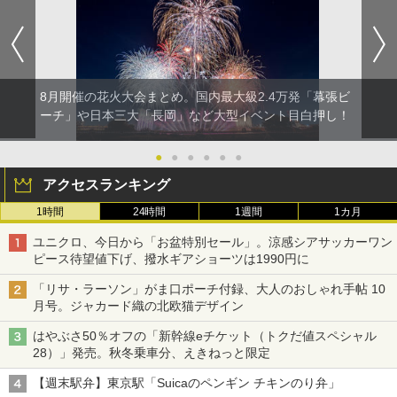
8月開催の花火大会まとめ。国内最大級2.4万発「幕張ビ
ーチ」や日本三大「長岡」など大型イベント目白押し！
●
●
●
●
●
●
アクセスランキング
1時間
24時間
1週間
1カ月
ユニクロ、今日から「お盆特別セール」。涼感シアサッカーワン
ピース待望値下げ、撥水ギアショーツは1990円に
「リサ・ラーソン」がま口ポーチ付録、大人のおしゃれ手帖 10
月号。ジャカード織の北欧猫デザイン
はやぶさ50％オフの「新幹線eチケット（トクだ値スペシャル
28）」発売。秋冬乗車分、えきねっと限定
【週末駅弁】東京駅「Suicaのペンギン チキンのり弁」