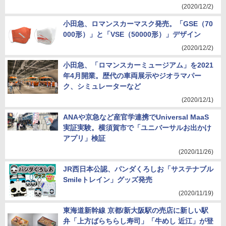
(2020/12/2)
小田急、ロマンスカーマスク発売。「GSE（70
000形）」と「VSE（50000形）」デザイン
(2020/12/2)
小田急、「ロマンスカーミュージアム」を2021
年4月開業。歴代の車両展示やジオラマパー
ク、シミュレーターなど
(2020/12/1)
ANAや京急など産官学連携でUniversal MaaS
実証実験。横須賀市で「ユニバーサルお出かけ
アプリ」検証
(2020/11/26)
JR西日本公認、パンダくろしお「サステナブル
Smileトレイン」グッズ発売
(2020/11/19)
東海道新幹線 京都/新大阪駅の売店に新しい駅
弁「上方ばらちらし寿司」「牛めし 近江」が登