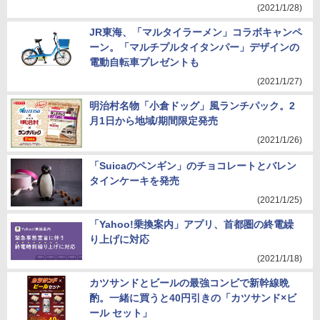
(2021/1/28)
JR東海、「マルタイラーメン」コラボキャンペ
ーン。「マルチプルタイタンパー」デザインの
電動自転車プレゼントも
(2021/1/27)
明治村名物「小倉ドッグ」風ランチパック。2
月1日から地域/期間限定発売
(2021/1/26)
「Suicaのペンギン」のチョコレートとバレン
タインケーキを発売
(2021/1/25)
「Yahoo!乗換案内」アプリ、首都圏の終電繰
り上げに対応
(2021/1/18)
カツサンドとビールの最強コンビで新幹線晩
酌。一緒に買うと40円引きの「カツサンド×ビ
ール セット」