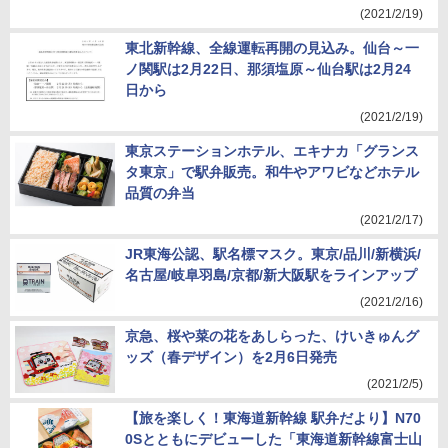
(2021/2/19)
東北新幹線、全線運転再開の見込み。仙台～一
ノ関駅は2月22日、那須塩原～仙台駅は2月24
日から
(2021/2/19)
東京ステーションホテル、エキナカ「グランス
タ東京」で駅弁販売。和牛やアワビなどホテル
品質の弁当
(2021/2/17)
JR東海公認、駅名標マスク。東京/品川/新横浜/
名古屋/岐阜羽島/京都/新大阪駅をラインアップ
(2021/2/16)
京急、桜や菜の花をあしらった、けいきゅんグ
ッズ（春デザイン）を2月6日発売
(2021/2/5)
【旅を楽しく！東海道新幹線 駅弁だより】N70
0Sとともにデビューした「東海道新幹線富士山