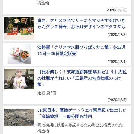
構造物
(2020/12/10)
京急、クリスマスツリーにもマッチするけいき
ゅんグッズ発売。お正月デザインのアクスタも
(2020/12/8)
淡路屋「クリスマス版ひっぱりだこ飯」を12月
11日～25日限定販売
(2020/12/4)
【旅を楽しく！東海道新幹線 駅弁だより】大粒
の牡蠣がうれしい「広島産ぶち旨牡蠣のっけ
飯」
連載 第2回
(2020/12/3)
JR東日本、高輪ゲートウェイ駅周辺で出土した
「高輪築堤」一般公開も計画
明治初期に鉄道を敷設するため海上に構築された
構造物