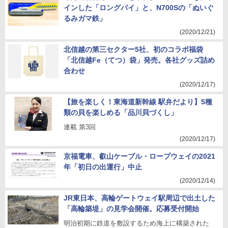
インした「ロングパイ」と、N700Sの「ぬいぐ
るみガマ鉄」
(2020/12/21)
北信越の第三セクター5社、初のコラボ福袋
「北信越Fe（てつ）袋」発売。各社グッズ詰め
合わせ
(2020/12/17)
【旅を楽しく！東海道新幹線 駅弁だより】5種
類の貝を楽しめる「品川貝づくし」
連載 第3回
(2020/12/17)
京福電車、叡山ケーブル・ロープウェイの2021
年「初日の出運行」中止
(2020/12/14)
JR東日本、高輪ゲートウェイ駅周辺で出土した
「高輪築堤」の見学会開催。応募受付開始
明治初期に鉄道を敷設するため海上に構築された