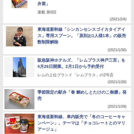
弁當」
連載 第6回
(2021/2/4)
東海道新幹線「シンカンセンスゴイカタイアイ
ス」専用スプーン。「原則お1人様1本」の販売
数制限解除
(2021/1/30)
阪急阪神ホテルズ、「レムプラス神戸三宮」を
4月26日開業。2月1日から予約受付
レムの上位ブランド「レムプラス」の2号店
(2021/1/28)
季節限定の駅弁「春 鯛めしとたけのこ御膳」発
売
(2021/1/28)
東海道新幹線、車内販売で「冬のコーヒーキャ
ンペーン」。テーマは「チョコレートとのマリ
アージュ」