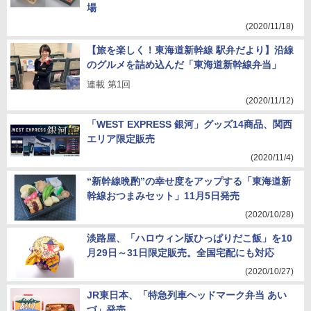
場
(2020/11/18)
【旅を楽しく！東海道新幹線 駅弁だより】沿線
のグルメを詰め込んだ「東海道新幹線弁当」
連載 第1回
(2020/11/12)
「WEST EXPRESS 銀河」グッズ14商品、関西
エリア限定販売
(2020/11/4)
“新幹線晩酌”の幸せ度をアップする「東海道新
幹線おつまみセット」11月5日発売
(2020/10/28)
淡路屋、「ハロウィン版ひっぱりだこ飯」を10
月29日～31日限定販売。全国宅配にも対応
(2020/10/27)
JR東日本、「特急列車ヘッドマーク弁当 あい
づ」発売