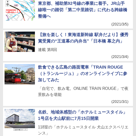
東京都、補助第92号線の事業に着手。JR山手
線唯一の踏切「第二中里踏切」に代わる跨線橋
整備へ
(2021/3/5)
【旅を楽しく！東海道新幹線 駅弁だより】優秀
賞受賞の“王道幕の内弁当”「日本橋 幕之内」
連載 第8回
(2021/3/4)
飲食できる広島の路面電車「TRAIN ROUGE
（トランルージュ）」のオンラインライブに参
加してみた
「自宅で、飲み電。ONLINE TRAIN ROUGE」で夜
景飲みを堪能
(2021/3/1)
名鉄、地域体感型の「ホテルミュースタイル」
1号店を犬山駅前に7月15日開業
118室の「ホテルミュースタイル 犬山エクスペリエ
ンス」