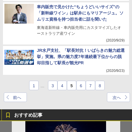
車内販売で見かけた“ちょうどいいサイズ”の
「新幹線ワイン」は駅弁にもマリアージュ。ソ
ムリエ資格を持つ担当者に話を聞いた
東海道新幹線・車内販売用にカスタマイズしたオ
ーストラリア産ワイン
(2020/9/29)
JR水戸支社、「駅長対抗！いばらきの魅力総選
挙」実施。県の魅力度7年連続最下位からの脱
却目指して駅長が観光PR
(2020/9/23)
1
…
3
4
5
6
7
8
前へ
次へ
おすすめ記事