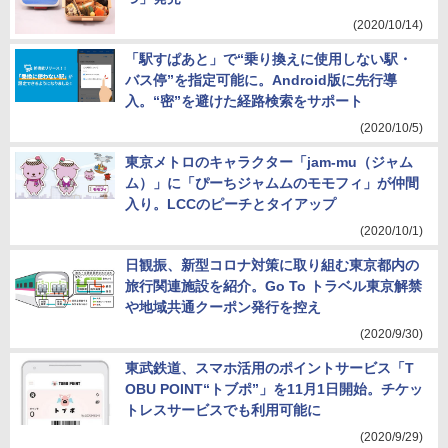
(2020/10/14)
「駅すぱあと」で“乗り換えに使用しない駅・
バス停”を指定可能に。Android版に先行導
入。“密”を避けた経路検索をサポート
(2020/10/5)
東京メトロのキャラクター「jam-mu（ジャム
ム）」に「ぴーちジャムムのモモフィ」が仲間
入り。LCCのピーチとタイアップ
(2020/10/1)
日観振、新型コロナ対策に取り組む東京都内の
旅行関連施設を紹介。Go To トラベル東京解禁
や地域共通クーポン発行を控え
(2020/9/30)
東武鉄道、スマホ活用のポイントサービス「T
OBU POINT“トブポ”」を11月1日開始。チケッ
トレスサービスでも利用可能に
(2020/9/29)