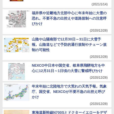
(2021/1/14)
福井県や近畿地方北部中心に年末年始に大雪の
恐れ。不要不急の出控えや道路規制への注意呼
びかけ
(2020/12/28)
山陰や山陽南部で12月30日～31日に大雪予
報。山陰道などで予防的通行規制やチェーン規
制の可能性
(2020/12/28)
NEXCO中日本や国交省、岐阜県飛騨地方を中
心に12月31日～1日頃の大雪に警戒呼びかけ
(2020/12/28)
年末年始に北陸地方で大荒れの天気予報。気象
庁、国交省、NEXCOが不要不急の出控え呼び
かけ
(2020/12/28)
東海道新幹線N700Sとドクターイエローをデザ