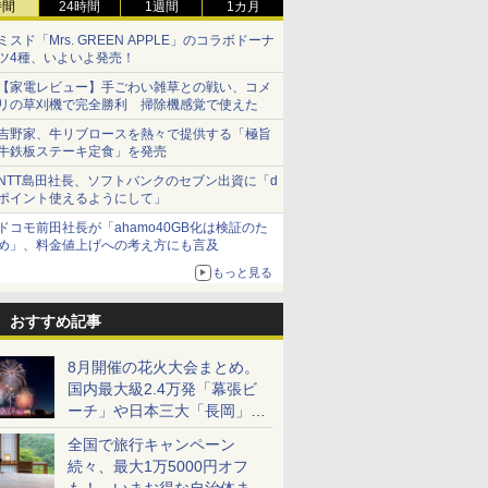
時間
24時間
1週間
1カ月
ミスド「Mrs. GREEN APPLE」のコラボドーナ
ツ4種、いよいよ発売！
【家電レビュー】手ごわい雑草との戦い、コメ
リの草刈機で完全勝利 掃除機感覚で使えた
吉野家、牛リブロースを熱々で提供する「極旨
牛鉄板ステーキ定食」を発売
NTT島田社長、ソフトバンクのセブン出資に「d
ポイント使えるようにして」
ドコモ前田社長が「ahamo40GB化は検証のた
め」、料金値上げへの考え方にも言及
もっと見る
おすすめ記事
8月開催の花火大会まとめ。
国内最大級2.4万発「幕張ビ
ーチ」や日本三大「長岡」な
ど大型イベント目白押し！
全国で旅行キャンペーン
続々、最大1万5000円オフ