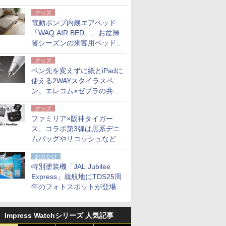
グッズ
電動ポンプ内蔵エアベッド
「WAQ AIR BED」、お盆帰
省シーズンの来客用ベッドに
も。使用後は収納バッグでコ
グッズ
ンパクトに保管
ペン先を変えずに紙とiPadに
使える2WAYスタイラスペ
ン。エレコム×ゼブラの共同
開発
グッズ
ファミリア×阪神タイガー
ス、コラボ第3弾は黒系デニ
ムバッグやサコッシュなど6
点。8月21日オンラインスト
お出かけ
アで発売
特別塗装機「JAL Jubilee
Express」就航地にTDS25周
年のフォトスポットが登場。
10月末まで青森空港に
Impress Watchシリーズ 人気記事