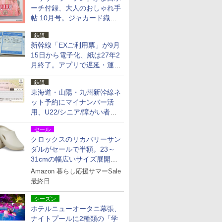
ーチ付録、大人のおしゃれ手
帖 10月号。ジャカード織の
北欧猫デザイン
鉄道
新幹線「EXご利用票」が9月
15日から電子化、紙は27年2
月終了。アプリで遅延・運休
も確認可能に
鉄道
東海道・山陽・九州新幹線ネ
ット予約にマイナンバー活
用、U22/シニア/障がい者割
を9月15日から発売
セール
クロックスのリカバリーサン
ダルがセールで半額。23～
31cmの幅広いサイズ展開、
独自のクッション素材を採用
Amazon 暮らし応援サマーSale
最終日
シーズン
ホテルニューオータニ幕張、
ナイトプールに2種類の「学