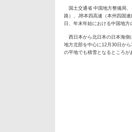
国土交通省 中国地方整備局、 
路）、JB本四高速（本州四国連
日、年末年始における中国地方
西日本から北日本の日本海側に
地方北部を中心に12月30日か
の平地でも積雪となるところが