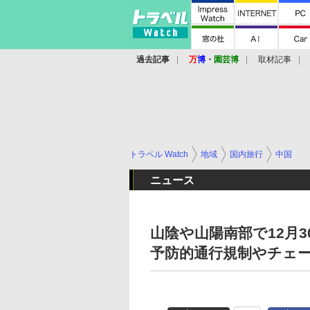
過去記事
万
博
・
園芸博
取材記事
トラベル Watch
地域
国内旅行
中国
ニュース
山陰や山陽南部で12月
予防的通行規制やチェ