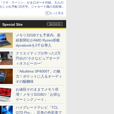
「リサ・ラーソン」がま口ポーチ付録、大人の
おしゃれ手帖 10月号。ジャカード織の北欧猫デ
ザイン
もっと見る
Special Site
メモリ32GBでも予算内。産
経新聞社がAMD Ryzen搭載
dynabookを2千台導入
クリエイティブが作った2万
円台の“小さなピュアオーデ
ィオスピーカー”
「A&ultima SP4000T」の魅
力！ポケットに入るオーディ
オの醍醐味
お値段そのままでメモリ倍
増！メモリ32GBの「お得な
ゲーミングノート」
ハイグレードテレビ「TCL
Q7D Pro」。圧巻の色彩美で