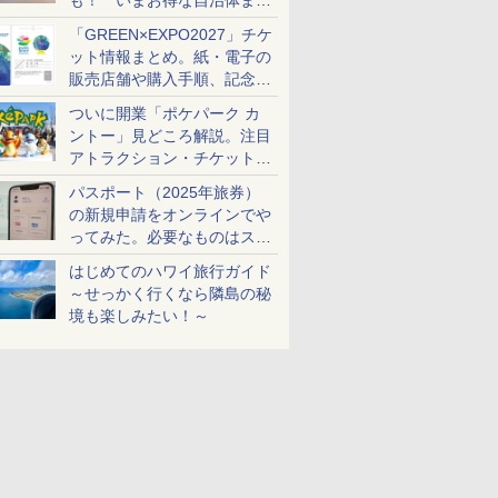
も！ いまお得な自治体まと
め
「GREEN×EXPO2027」チケ
ット情報まとめ。紙・電子の
販売店舗や購入手順、記念チ
ケットも解説
ついに開業「ポケパーク カ
ントー」見どころ解説。注目
アトラクション・チケット手
配・来場前に必要な準備は？
パスポート（2025年旅券）
の新規申請をオンラインでや
ってみた。必要なものはスマ
ホとマイナカードのみ
はじめてのハワイ旅行ガイド
～せっかく行くなら隣島の秘
境も楽しみたい！～