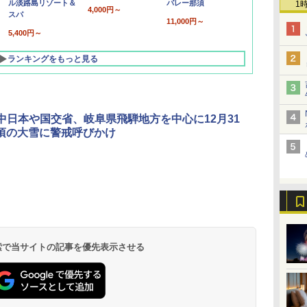
ル淡路島リゾート＆
バレー那須
1
4,000円～
スパ
11,000円～
5,400円～
ランキングをもっと見る
O中日本や国交省、岐阜県飛騨地方を中心に12月31
頃の大雪に警戒呼びかけ
北陸 福井 あわら
品川プリンスホテ
舞浜ビューホテル
箱根湯本温泉 ホテ
ホテルトラスティ東
オリエンタルホテル
下呂温泉 水明館
住友不動産ホテル ヴ
東京ベイ舞浜ホテル
温泉 清風荘（北陸
ル イーストタワー
ｂｙ ＨＵＬＩＣ
ル おかだ
京ベイサイド
東京ベイ
ィラフォンテーヌグラ
ファーストリゾート
8,250円～
最大級の庭園露天風
（旧：東京ベイ舞浜
ンド東京有明
9,958円～
11,200円～
5,450円～
5,200円～
4,290円～
呂の宿 清風荘）
ホテル）
19,541円～
5,758円～
6,070円～
 検索で当サイトの記事を優先表示させる