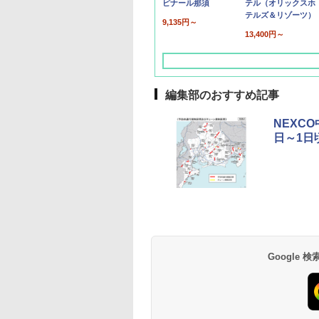
ピナール那須
テル（オリックスホ
テルズ＆リゾーツ）
9,135円～
13,400円～
編集部のおすすめ記事
NEXC
日～1日
草津温泉 ホテル櫻
品川プリンスホテル
グランドニッコー東
海のサウナ＆スパ
東京ドームホテル
シェラトン・グラン
井
京ベイ 舞浜
オールインクルーシ
デ・トーキョーベ
7,037円～
7,980円～
ブ 島原温泉ホテル
イ・ホテル
14,300円～
6,800円～
南風楼
10,450円～
7,950円～
Google