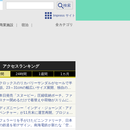
Impress サイト
全カテゴリ
商業施設
宿泊
アクセスランキング
時間
24時間
1週間
1カ月
クロックスのリカバリーサンダルがセールで半
額。23～31cmの幅広いサイズ展開、独自のク
ッション素材を採用
本日発売「スヌーピー」圧縮収納ポーチ。ファ
スナー閉めるだけで着替えや荷物がスリムにま
とまる
ディズニーシー「インディ・ジョーンズ・アド
ベンチャー」が11月末に運営再開。プロジェク
ションマッピングを追加、DPAは1500円
フェラーリを手がけたピニンファリーナ、日本
の鉄道を初デザイン。南海電鉄が新たな「空港
特急」をなにわ筋線へ導入