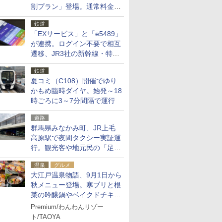
割プラン」登場。通常料金の
およそ半額でお得に夜活
鉄道
「EXサービス」と「e5489」
が連携。ログイン不要で相互
遷移、JR3社の新幹線・特急
予約をアプリで一括確認
鉄道
夏コミ（C108）開催でゆり
かもめ臨時ダイヤ。始発～18
時ごろに3～7分間隔で運行
道路
群馬県みなかみ町、JR上毛
高原駅で夜間タクシー実証運
行。観光客や地元民の「足が
ない」課題解消へ、木金土に
温泉
グルメ
2台体制
大江戸温泉物語、9月1日から
秋メニュー登場。寒ブリと根
菜の吟醸鍋やベイクドチキ
ン、ショコラ＆栗スイーツも
Premium/わんわんリゾー
食べ放題に
ト/TAOYA