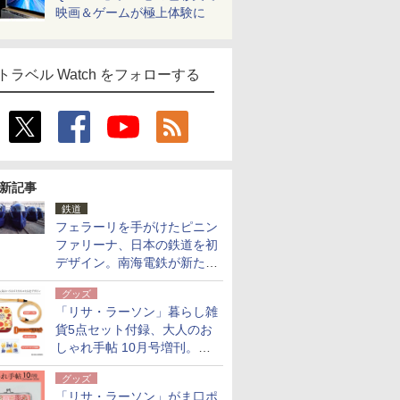
映画＆ゲームが極上体験に
トラベル Watch をフォローする
新記事
鉄道
フェラーリを手がけたピニン
ファリーナ、日本の鉄道を初
デザイン。南海電鉄が新たな
「空港特急」をなにわ筋線へ
グッズ
導入
「リサ・ラーソン」暮らし雑
貨5点セット付録、大人のお
しゃれ手帖 10月号増刊。
USBケーブルや缶ケースなど
グッズ
「リサ・ラーソン」がま口ポ