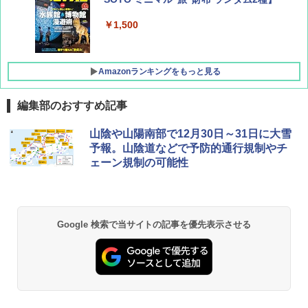
￥1,500
Amazonランキングをもっと見る
編集部のおすすめ記事
D40 地球の歩き方 チェンマイ タイ北部の魅
[キャンパーズコレクション 山善] ポップアッ
BUNDOK(バンドック)ソロ ドーム 1 EX BDK
山陰や山陽南部で12月30日～31日に大雪
力的な町 2026～2027 地球の歩き方D アジア
プテント 傘みたいに広げて畳める パッとサ
-08EX カーキ ソロキャンプ ポリエステル フ
予報。山陰道などで予防的通行規制やチ
ッとサンシェード キューブ フルクローズ メ
レーム テント
ェーン規制の可能性
ッシュ 簡単設置 ワンタッチテント キャンプ
￥2,079
&ハイキング カーキ PATC-150(KH)
￥14,800
￥6,832
A09 地球の歩き方 イタリア 2026～2027 地
GRANDOOR ステンレス保冷剤 2個セット 2
Google 検索で当サイトの記事を優先表示させる
球の歩き方A ヨーロッパ
026リニューアル 急速冷凍 空間倍増 衛生的
PYKES PEAK (パイクスピーク) 着替えテン
コンパクト 保冷力長持ち
ト プライバシー テント 【中が透けない】 1
￥2,479
人用 折りたたみ 防災グッズ 災害用トイレ ビ
￥2,980
ーチ ピクニック ポップアップテント 携帯 簡
易 トイレテント (ブラック)
A26 地球の歩き方 チェコ ポーランド スロヴ
熊撃退スプレー 熊よけスプレー 熊スプレー