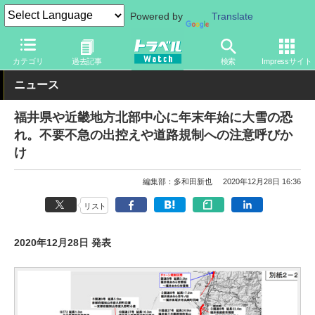
Powered by
Translate
トラベル Watch
地域
国内旅行
近畿
カテゴリ
過去記事
検索
Impressサイト
ニュース
福井県や近畿地方北部中心に年末年始に大雪の恐
れ。不要不急の出控えや道路規制への注意呼びか
け
編集部：多和田新也
2020年12月28日 16:36
リスト
2020年12月28日 発表