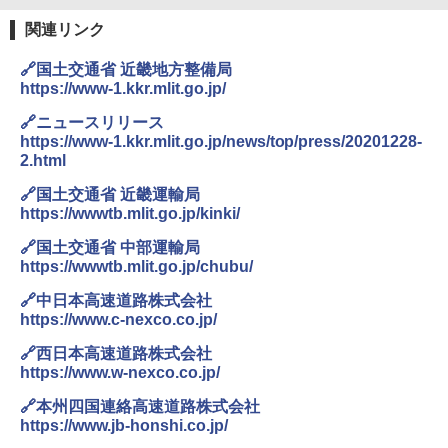
￥4,980
ァキア 2026～2027 地球の歩き方A ヨーロッ
【日本企業販売】超強力クマ対策スプレー 30
パ
0ml（連続噴射30秒）110ml（連続噴射15
関連リンク
秒）射程5～10m 安全ロック搭載 携帯収納袋
￥2,277
ENDLESS BASE 《めざましテレビで紹介》
付き ヒグマ・イノシシ対策 自治体・教育機
🔗国土交通省 近畿地方整備局
テント ワンタッチ RENEW 幅200 2-3人用 43
関の購入実績 登山・キャンプ・アウトドア・
https://www-1.kkr.mlit.go.jp/
500002(88859)
防災用品 長期保存可能 緊急時用 日本国内発
送
地球の歩き方 スター・ウォーズ
🔗ニュースリリース
￥5,499
https://www-1.kkr.mlit.go.jp/news/top/press/20201228-
￥3,680
￥2,695
2.html
[キャンパーズコレクション 山善] 傘みたいに
🔗国土交通省 近畿運輸局
広げるだけ パッとサッとテント ブラックコ
DEWEL パラソル 大型 ビーチ アウトドアパ
https://wwwtb.mlit.go.jp/kinki/
ーティング フルクローズ メッシュ 3-4人用
ラソル ガーデン サイトシート付 折りたたみ
簡単設置 ポップアップテント エクルベージ
防水 UVカット 4段階高さ調整 軽量 収納袋付
新しい日本地理 地図・統計・移動から読み
🔗国土交通省 中部運輸局
ュ(BC仕様) PATC-150B(EB)
き
解く (講談社現代新書)
https://wwwtb.mlit.go.jp/chubu/
￥8,991
￥6,459
￥1,540
🔗中日本高速道路株式会社
https://www.c-nexco.co.jp/
Coleman(コールマン) ツーリングドーム/LD
ポインターライト 強力 小型 緑色/赤色/青紫色
🔗西日本高速道路株式会社
X 2人用 3人用 キャンプ アウトドア フェス
USB充電式 高精度 超長距離照射 長時間使用
https://www.w-nexco.co.jp/
収納 コンパクト 簡単設営 カンガルーテント
可能 安全ロック付き 高安全性 金属製耐久 コ
ソロキャンプ ソロテント
ンパクト多機能設計 持ち運び便利 アウトド
🔗本州四国連絡高速道路株式会社
ア/オフィス/教育現場/展示会用 緑
https://www.jb-honshi.co.jp/
￥20,718