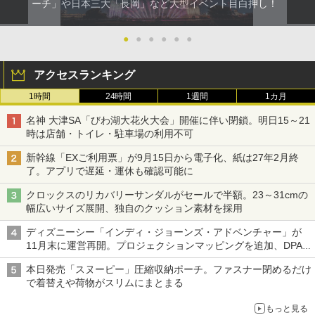
ーチ」や日本三大「長岡」など大型イベント目白押し！
●
●
●
●
●
●
アクセスランキング
1時間
24時間
1週間
1カ月
名神 大津SA「びわ湖大花火大会」開催に伴い閉鎖。明日15～21
時は店舗・トイレ・駐車場の利用不可
新幹線「EXご利用票」が9月15日から電子化、紙は27年2月終
了。アプリで遅延・運休も確認可能に
クロックスのリカバリーサンダルがセールで半額。23～31cmの
幅広いサイズ展開、独自のクッション素材を採用
ディズニーシー「インディ・ジョーンズ・アドベンチャー」が
11月末に運営再開。プロジェクションマッピングを追加、DPA
は1500円
本日発売「スヌーピー」圧縮収納ポーチ。ファスナー閉めるだけ
で着替えや荷物がスリムにまとまる
もっと見る