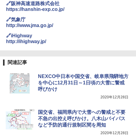
￥1,180
🔗阪神高速道路株式会社
https://hanshin-exp.co.jp/
🔗気象庁
http://www.jma.go.jp/
🔗iHighway
http://ihighway.jp/
関連記事
NEXCO中日本や国交省、岐阜県飛騨地方
を中心に12月31日～1日頃の大雪に警戒
呼びかけ
2020年12月28日
国交省、福岡県内で大雪への警戒と不要
不急の出控え呼びかけ。八木山バイパス
など予防的通行規制区間を周知
2020年12月28日