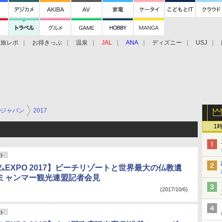
旅レポ
お得きっぷ
温泉
JAL
ANA
ディズニー
USJ
Oジャパン
2017
1
ト
EXPO 2017】ビーチリゾートと世界最大の仏教遺
ミャンマー観光連盟記者会見
(2017/10/6)
ト