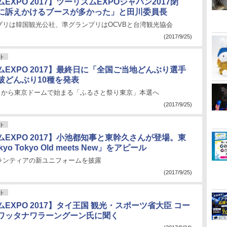
EXPO 2017】ツーリズムEXPOジャパン2017閉
に訴えかけるブースが多かった」と田川委員長
プリは韓国観光公社、準グランプリはOCVBと台湾観光協会
(2017/9/25)
ト
EXPO 2017】最終日に「全国ご当地どんぶり選手
破どんぶり10種を発表
12日から東京ドームで始まる「ふるさと祭り東京」本選へ
(2017/9/25)
ト
EXPO 2017】小池都知事と東幹久さんが登場。東
o Tokyo Old meets New」をアピール
ランティアの新ユニフォームを披露
(2017/9/25)
ト
EXPO 2017】タイ王国 観光・スポーツ省大臣 コー
ワッタナワラーングーン氏に聞く