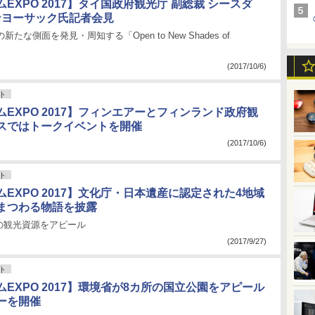
EXPO 2017】タイ国政府観光庁 副総裁 シースダ
ンヨーサック氏記者会見
新たな側面を発見・周知する「Open to New Shades of
(2017/10/6)
ト
EXPO 2017】フィンエアーとフィンランド政府観
スではトークイベントを開催
(2017/10/6)
ト
EXPO 2017】文化庁・日本遺産に認定された4地域
まつわる物語を披露
の観光資源をアピール
(2017/9/27)
ト
EXPO 2017】環境省が8カ所の国立公園をアピール
ーを開催