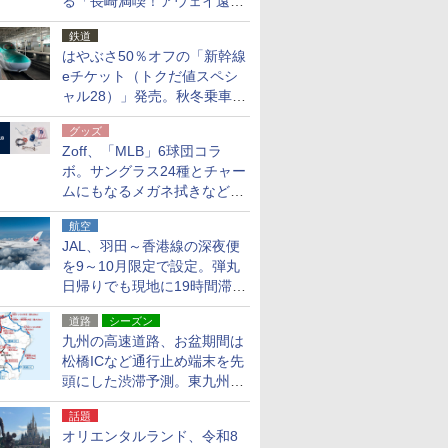
る「長崎満喫！アウェイ遠征
応援キャンペーン」
鉄道
はやぶさ50％オフの「新幹線
eチケット（トクだ値スペシ
ャル28）」発売。秋冬乗車
分、えきねっと限定
グッズ
Zoff、「MLB」6球団コラ
ボ。サングラス24種とチャー
ムにもなるメガネ拭きなど雑
貨24種
航空
JAL、羽田～香港線の深夜便
を9～10月限定で設定。弾丸
日帰りでも現地に19時間滞在
できる
道路
シーズン
九州の高速道路、お盆期間は
松橋ICなど通行止め端末を先
頭にした渋滞予測。東九州道
への迂回は料金調整を実施
話題
オリエンタルランド、令和8