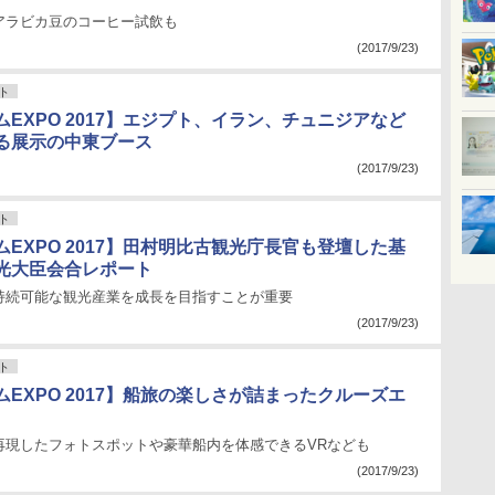
アラビカ豆のコーヒー試飲も
(2017/9/23)
ト
EXPO 2017】エジプト、イラン、チュニジアなど
る展示の中東ブース
(2017/9/23)
ト
EXPO 2017】田村明比古観光庁長官も登壇した基
光大臣会合レポート
持続可能な観光産業を成長を目指すことが重要
(2017/9/23)
ト
EXPO 2017】船旅の楽しさが詰まったクルーズエ
再現したフォトスポットや豪華船内を体感できるVRなども
(2017/9/23)