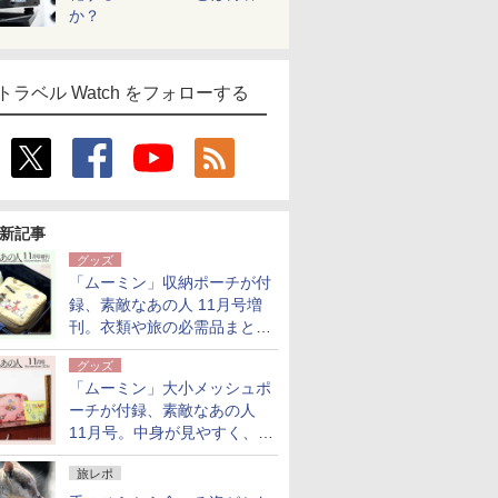
か？
トラベル Watch をフォローする
新記事
グッズ
「ムーミン」収納ポーチが付
録、素敵なあの人 11月号増
刊。衣類や旅の必需品まとま
る大小2個セット
グッズ
「ムーミン」大小メッシュポ
ーチが付録、素敵なあの人
11月号。中身が見やすく、温
泉スパにも使える
旅レポ