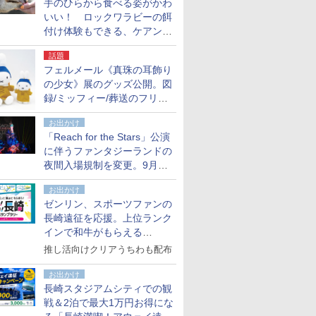
手のひらから食べる姿がかわ
いい！ ロックワラビーの餌
付け体験もできる、ケアンズ
でアサートン高原の日本語ガ
話題
イド付きツアーに参加してみ
フェルメール《真珠の耳飾り
た
の少女》展のグッズ公開。図
録/ミッフィー/葬送のフリー
レンほか、注目ブランドコラ
お出かけ
ボが実現
「Reach for the Stars」公演
に伴うファンタジーランドの
夜間入場規制を変更。9月か
ら18時50分～20時ごろに
お出かけ
ゼンリン、スポーツファンの
長崎遠征を応援。上位ランク
インで和牛がもらえる
「GO！GO！長崎スタンプラ
推し活向けクリアうちわも配布
リー」
お出かけ
長崎スタジアムシティでの観
戦＆2泊で最大1万円お得にな