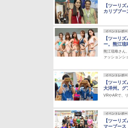
【ツーリズム
カリブブー
イベントレポー
【ツーリズム
ー。熊江琉
熊江琉唯さん
ァッションシ
イベントレポー
【ツーリズム
大洋州。グ
VRやARで、
イベントレポー
【ツーリズム
マーブース