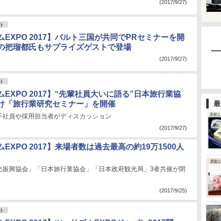
(2017/9/27)
ト
EXPO 2017】バルト三国が共同でPRセミナーを開
の把瑠都氏もサプライズゲストで登場
(2017/9/27)
ト
EXPO 2017】“先輩社員大いに語る”日本旅行業協
け「旅行業研究セミナー」を開催
最
手社員や採用担当者がディスカッション
(2017/9/27)
EXPO 2017】来場者数は過去最高の約19万1500人
光振興協会」「日本旅行業協会」「日本政府観光局」3者共催が閉
(2017/9/25)
ト