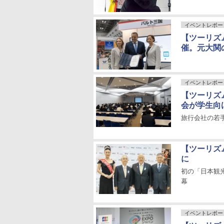
イベントレポー
【ツーリズム
催。元大関
イベントレポー
【ツーリズム
会が学生向
旅行会社の若
【ツーリズム
に
初の「日本観
幕
イベントレポー