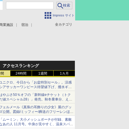
Impress サイト
全カテゴリ
商業施設
宿泊
アクセスランキング
時間
24時間
1週間
1カ月
ユニクロ、今日から「お盆特別セール」。涼感
シアサッカーワンピース待望値下げ、撥水ギア
ショーツは1990円に
はやぶさ50％オフの「新幹線eチケット（トク
だ値スペシャル28）」発売。秋冬乗車分、えき
ねっと限定
フェルメール《真珠の耳飾りの少女》展のグッ
ズ公開。図録/ミッフィー/葬送のフリーレンほ
か、注目ブランドコラボが実現
「ムーミン」大小メッシュポーチが付録、素敵
なあの人 11月号。中身が見やすく、温泉スパに
も使える