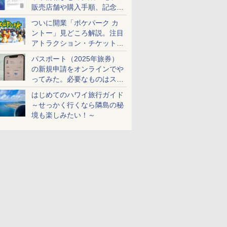
販売店舗や購入手順、記念チ
ケットも解説
ついに開業「ポケパーク カ
ントー」見どころ解説。注目
アトラクション・チケット手
配・来場前に必要な準備は？
パスポート（2025年旅券）
の新規申請をオンラインでや
ってみた。必要なものはスマ
ホとマイナカードのみ
はじめてのハワイ旅行ガイド
～せっかく行くなら隣島の秘
境も楽しみたい！～