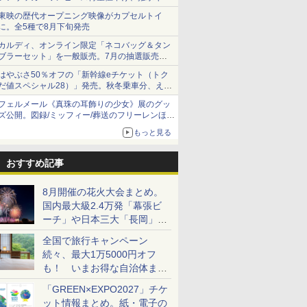
ショーツは1990円に
東映の歴代オープニング映像がカプセルトイ
に。全5種で8月下旬発売
カルディ、オンライン限定「ネコバッグ＆タン
ブラーセット」を一般販売。7月の抽選販売の
当選無効分
はやぶさ50％オフの「新幹線eチケット（トク
だ値スペシャル28）」発売。秋冬乗車分、えき
ねっと限定
フェルメール《真珠の耳飾りの少女》展のグッ
ズ公開。図録/ミッフィー/葬送のフリーレンほ
か、注目ブランドコラボが実現
もっと見る
おすすめ記事
8月開催の花火大会まとめ。
国内最大級2.4万発「幕張ビ
ーチ」や日本三大「長岡」な
ど大型イベント目白押し！
全国で旅行キャンペーン
続々、最大1万5000円オフ
も！ いまお得な自治体まと
め
「GREEN×EXPO2027」チケ
ット情報まとめ。紙・電子の