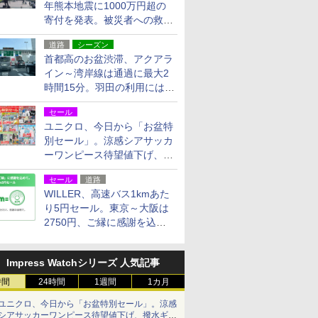
年熊本地震に1000万円超の
寄付を発表。被災者への救援
活動・復旧支援
道路
シーズン
首都高のお盆渋滞、アクアラ
イン～湾岸線は通過に最大2
時間15分。羽田の利用には
「空港西出口」の利用検討を
セール
ユニクロ、今日から「お盆特
別セール」。涼感シアサッカ
ーワンピース待望値下げ、撥
水ギアショーツは1990円に
セール
道路
WILLER、高速バス1kmあた
り5円セール。東京～大阪は
2750円、ご縁に感謝を込め
た20周年記念キャンペーン
Impress Watchシリーズ 人気記事
時間
24時間
1週間
1カ月
ユニクロ、今日から「お盆特別セール」。涼感
シアサッカーワンピース待望値下げ、撥水ギア