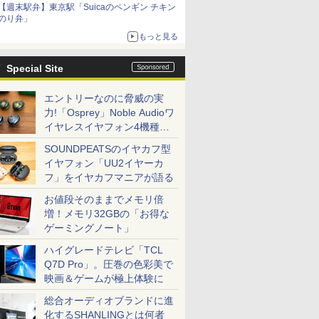
【週末駅弁】東京駅「Suicaのペンギン チキン
のり弁」
もっと見る
Special Site
エントリーなのに脅威の実
力!「Osprey」Noble Audioワ
イヤレスイヤフォン4機種を
一気に聴く
SOUNDPEATSのイヤカフ型
イヤフォン「UU2イヤーカ
フ」をイヤカフマニアが語る
お値段そのままでメモリ倍
増！メモリ32GBの「お得な
ゲーミングノート」
ハイグレードテレビ「TCL
Q7D Pro」。圧巻の色彩美で
映画＆ゲームが極上体験に
総合オーディオブランドに進
化するSHANLINGとは何者