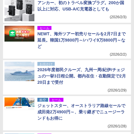
アンカー、初のトラベル変換プラグ。200か国
以上に対応、USB-A/C充電器としても
(2026/2/3)
セール
NEWT、海外ツアー初売りセールを2月7日まで
延長。韓国1万9800円～/ハワイ9万8800円～な
ど
(2026/2/2)
お出かけ
2026年度都民クルーズ、九州一周/紀伊/チェジ
ュの一挙3日程公開。都内在住・在勤限定で2月
20日まで受付
(2026/1/29)
航空
セール
ジェットスター、オーストラリア路線セールで
成田発2万4900円～、乗り継ぎでニュージーラ
ンドもお得に
(2026/1/28)