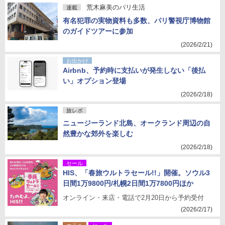
荒木麻美のパリ生活
連載
有名犯罪の実物資料も多数、パリ警視庁博物館
のガイドツアーに参加
(2026/2/21)
お出かけ
Airbnb、予約時に支払いが発生しない「後払
い」オプション登場
(2026/2/18)
旅レポ
ニュージーランド北島、オークランド周辺の自
然豊かな郊外を楽しむ
(2026/2/18)
セール
HIS、「春旅ウルトラセール!!」開催。ソウル3
日間1万9800円/札幌2日間1万7800円ほか
オンライン・来店・電話で2月20日から予約受付
(2026/2/17)