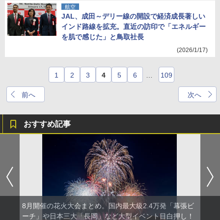
航空
JAL、成田～デリー線の開設で経済成長著しい
インド路線を拡充。直近の訪印で「エネルギー
を肌で感じた」と鳥取社長
(2026/1/17)
1
2
3
4
5
6
…
109
前へ
次へ
おすすめ記事
8月開催の花火大会まとめ。国内最大級2.4万発「幕張ビ
ーチ」や日本三大「長岡」など大型イベント目白押し！