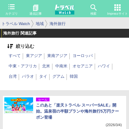
カテゴリ
過去記事
検索
Impressサイト
トラベル Watch
地域
海外旅行
海外旅行 関連記事
絞り込む
すべて
東アジア
東南アジア
ヨーロッパ
中東・アフリカ
北米
中南米
オセアニア
ハワイ
台湾
パラオ
タイ
グアム
韓国
セール
このあと「楽天トラベル スーパーSALE」開
始。温泉宿の半額プランや海外旅行5万円クー
ポン登場
(2026/3/4)