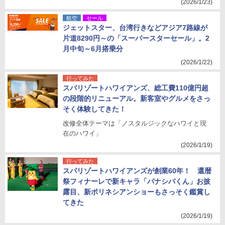
(2026/1/23)
航空
セール
ジェットスター、台湾行きなどアジア7路線が
片道8290円～の「スーパースターセール」。2
月中旬～6月搭乗分
(2026/1/22)
行ってみた
スパリゾートハワイアンズ、総工費110億円超
の段階的リニューアル。新客室やグルメをさっ
そく体験してきた！
改修全体テーマは「ノスタルジックなハワイと現
在のハワイ」
(2026/1/19)
行ってみた
スパリゾートハワイアンズが創業60年！ 還暦
祭フィナーレで新キャラ「パナシバくん」お披
露目、新ポリネシアンショーもさっそく鑑賞し
てきた
(2026/1/19)