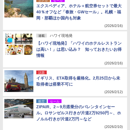
ホテル
セール
エクスペディア、ホテル＋航空券セットで最大
40％オフなど「春旅・GWセール」。札幌・福
岡・那覇ほか国内も対象
(2026/2/16)
ハワイ現地発
連載
【ハワイ現地発】「ハワイのホテルレストラン
は高い！」は思い込み？ 知っておきたいお得
情報
(2026/2/16)
話題
イギリス、ETA取得を厳格化。2月25日から未
取得者は搭乗不可に
(2026/2/12)
航空
セール
ZIPAIR、2～9月搭乗分のバレンタインセー
ル。ロサンゼルス行きが片道2万9250円～、ホ
ノルル行きが片道2万円～など
(2026/2/10)