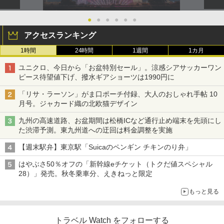
●
●
●
●
●
●
アクセスランキング
1時間
24時間
1週間
1カ月
ユニクロ、今日から「お盆特別セール」。涼感シアサッカーワン
ピース待望値下げ、撥水ギアショーツは1990円に
「リサ・ラーソン」がま口ポーチ付録、大人のおしゃれ手帖 10
月号。ジャカード織の北欧猫デザイン
九州の高速道路、お盆期間は松橋ICなど通行止め端末を先頭にし
た渋滞予測。東九州道への迂回は料金調整を実施
【週末駅弁】東京駅「Suicaのペンギン チキンのり弁」
はやぶさ50％オフの「新幹線eチケット（トクだ値スペシャル
28）」発売。秋冬乗車分、えきねっと限定
もっと見る
トラベル Watch をフォローする