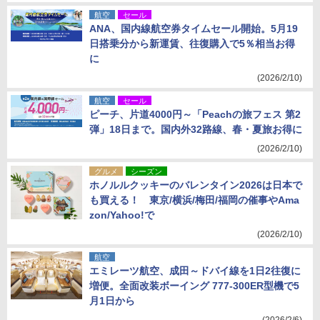
航空
セール
ANA、国内線航空券タイムセール開始。5月19
日搭乗分から新運賃、往復購入で5％相当お得
に
(2026/2/10)
航空
セール
ピーチ、片道4000円～「Peachの旅フェス 第2
弾」18日まで。国内外32路線、春・夏旅お得に
(2026/2/10)
グルメ
シーズン
ホノルルクッキーのバレンタイン2026は日本で
も買える！ 東京/横浜/梅田/福岡の催事やAma
zon/Yahoo!で
(2026/2/10)
航空
エミレーツ航空、成田～ドバイ線を1日2往復に
増便。全面改装ボーイング 777-300ER型機で5
月1日から