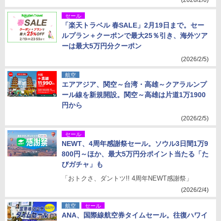
(2026/2/6)
セール
「楽天トラベル 春SALE」2月19日まで。セー
ルプラン＋クーポンで最大25％引き、海外ツア
ーは最大5万円分クーポン
(2026/2/5)
航空
エアアジア、関空～台湾・高雄～クアラルンプ
ール線を新規開設。関空～高雄は片道1万1900
円から
(2026/2/5)
セール
NEWT、4周年感謝祭セール。ソウル3日間1万9
800円～ほか、最大5万円分ポイント当たる「た
びガチャ」も
「おトクさ、ダントツ!! 4周年NEWT感謝祭」
(2026/2/4)
航空
セール
ANA、国際線航空券タイムセール。往復ハワイ