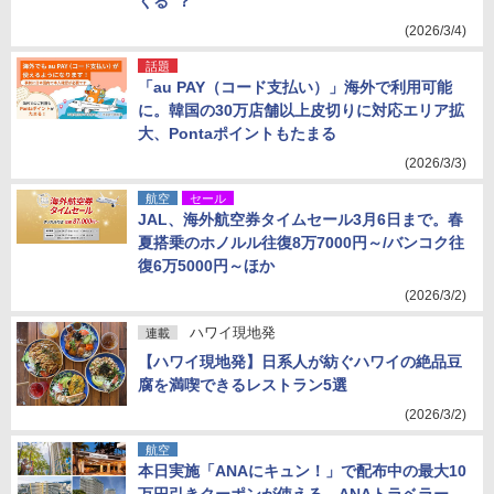
くる”？
(2026/3/4)
話題
「au PAY（コード支払い）」海外で利用可能
に。韓国の30万店舗以上皮切りに対応エリア拡
大、Pontaポイントもたまる
(2026/3/3)
航空
セール
JAL、海外航空券タイムセール3月6日まで。春
夏搭乗のホノルル往復8万7000円～/バンコク往
復6万5000円～ほか
(2026/3/2)
ハワイ現地発
連載
【ハワイ現地発】日系人が紡ぐハワイの絶品豆
腐を満喫できるレストラン5選
(2026/3/2)
航空
本日実施「ANAにキュン！」で配布中の最大10