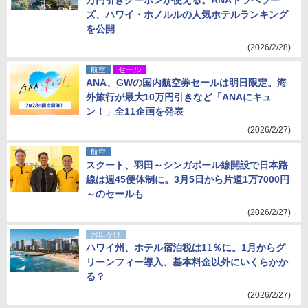
万円引きクーポンが使える。ANAトラベラー
ズ、ハワイ・ホノルルの人気ホテルランキング
を公開
(2026/2/28)
航空
セール
ANA、GWの国内航空券セールは明日限定。海
外旅行が最大10万円引きなど「ANAにキュ
ン！」全11企画を発表
(2026/2/27)
航空
スクート、羽田～シンガポール線開設で日本路
線は週45便体制に。3月5日から片道1万7000円
～のセールも
(2026/2/27)
お出かけ
ハワイ州、ホテル宿泊税は11％に。1月からグ
リーンフィー導入、基本料金以外にいくらかか
る？
(2026/2/27)