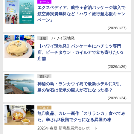
セール
エクスペディア、航空＋宿泊パッケージ購入で
航空券実質無料など「ハワイ旅行超応援キャン
ペーン」
(2026/1/27)
ハワイ現地発
連載
【ハワイ現地発】パンケーキにハチミツ専門
店、ビーチタウン・カイルアで立ち寄りたい3
店舗
(2026/1/26)
旅レポ
神秘の島・ランカウイ島で最新ホテルに3泊。
島の岩石は伝承の巨人が石になった姿？
(2026/1/24)
グルメ
無印良品、カレー新作「スリランカ」食べてみ
た。辛さは3段階でクセになる異国の味
2026年春夏 新商品展示会レポート