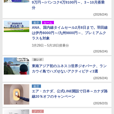
9万円～/バンコク4万9100円～、3～10月搭乗
分
(2026/2/4)
航空
セール
ANA、国内線タイムセール2月8日まで。羽田線
は伊丹8000円～/九州9800円～、プレミアムク
ラスも対象
3月29日～5月18日搭乗分
(2026/2/4)
旅レポ
東南アジア初のユネスコ世界ジオパーク、ラン
カウイ島でハズせないアクティビティ3選
(2026/2/4)
航空
エア・カナダ、公式LINE開設で日本～カナダ路
線20％オフのキャンペーン
(2026/2/3)
グッズ