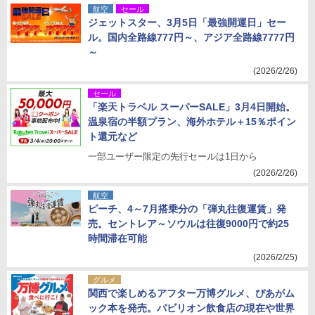
航空
セール
ジェットスター、3月5日「最強開運日」セー
ル。国内全路線777円～、アジア全路線7777円
～
(2026/2/26)
セール
「楽天トラベル スーパーSALE」3月4日開始。
温泉宿の半額プラン、海外ホテル＋15％ポイン
ト還元など
一部ユーザー限定の先行セールは1日から
(2026/2/26)
航空
ピーチ、4～7月搭乗分の「弾丸往復運賃」発
売。セントレア～ソウルは往復9000円で約25
時間滞在可能
(2026/2/25)
グルメ
関西で楽しめるアフター万博グルメ、ぴあがム
ック本を発売。パビリオン飲食店の現在や世界