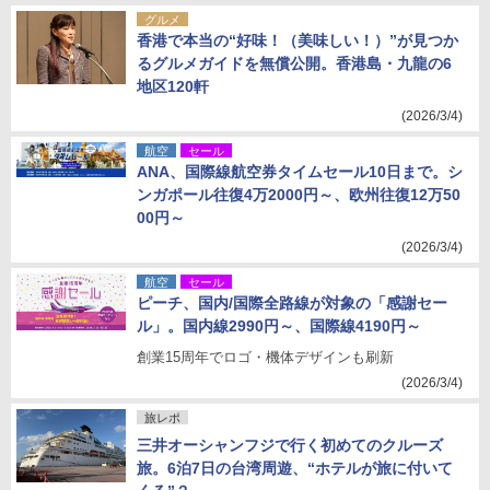
グルメ
香港で本当の“好味！（美味しい！）”が見つか
るグルメガイドを無償公開。香港島・九龍の6
地区120軒
(2026/3/4)
航空
セール
ANA、国際線航空券タイムセール10日まで。シ
ンガポール往復4万2000円～、欧州往復12万50
00円～
(2026/3/4)
航空
セール
ピーチ、国内/国際全路線が対象の「感謝セー
ル」。国内線2990円～、国際線4190円～
創業15周年でロゴ・機体デザインも刷新
(2026/3/4)
旅レポ
三井オーシャンフジで行く初めてのクルーズ
旅。6泊7日の台湾周遊、“ホテルが旅に付いて