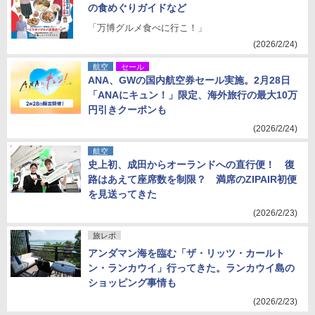
の食めぐりガイドなど
「万博グルメ食べに行こ！」
(2026/2/24)
航空
セール
ANA、GWの国内航空券セール実施。2月28日
「ANAにキュン！」限定、海外旅行の最大10万
円引きクーポンも
(2026/2/24)
航空
史上初、成田からオーランドへの直行便！ 復
路はあえて座席数を制限？ 満席のZIPAIR初便
を見送ってきた
(2026/2/23)
旅レポ
アンダマン海を臨む「ザ・リッツ・カールト
ン・ランカウイ」行ってきた。ランカウイ島の
ショッピング事情も
(2026/2/23)