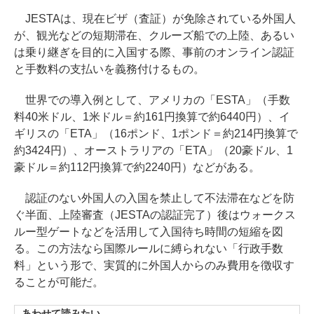
JESTAは、現在ビザ（査証）が免除されている外国人
が、観光などの短期滞在、クルーズ船での上陸、あるい
は乗り継ぎを目的に入国する際、事前のオンライン認証
と手数料の支払いを義務付けるもの。
世界での導入例として、アメリカの「ESTA」（手数
料40米ドル、1米ドル＝約161円換算で約6440円）、イ
ギリスの「ETA」（16ポンド、1ポンド＝約214円換算で
約3424円）、オーストラリアの「ETA」（20豪ドル、1
豪ドル＝約112円換算で約2240円）などがある。
認証のない外国人の入国を禁止して不法滞在などを防
ぐ半面、上陸審査（JESTAの認証完了）後はウォークス
ルー型ゲートなどを活用して入国待ち時間の短縮を図
る。この方法なら国際ルールに縛られない「行政手数
料」という形で、実質的に外国人からのみ費用を徴収す
ることが可能だ。
あわせて読みたい