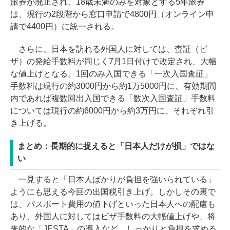
旅券が廃止され、18歳未満のみを対象とする5年旅券
は、現行の2段階から窓口申請で4800円（オンライン申
請で4400円）に統一される。
さらに、日本を訪れる外国人に対しては、査証（ビ
ザ）の発給手数料が同じく7月1日付けで改定され、大幅
な値上げとなる。1回のみ入国できる「一次入国査証」
手数料は現行の約3000円から約1万5000円に、有効期間
内であれば複数回出入国できる「数次入国査証」手数料
については現行の約6000円から約3万円に、それぞれ引
き上げる。
まとめ：長期的に捉えると「日本人だけが損」ではな
い
一見すると「日本人ばかりが負担を強いられている」
ようにも思える今回の出国税引き上げ。しかしその裏で
は、パスポート費用の値下げといった日本人への配慮も
あり、外国人に対してはビザ手数料の大幅値上げや、将
来的な「JESTA」の導入など、しっかりと負担を求める