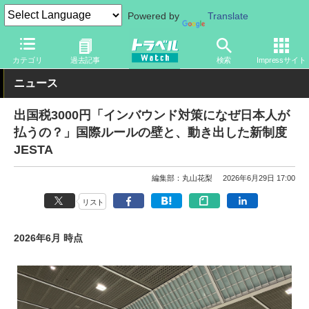
Powered by
Translate
トラベル Watch
企業・政府・官庁
政府・官庁
観光庁
カテゴリ
過去記事
検索
Impressサイト
ニュース
出国税3000円「インバウンド対策になぜ日本人が
払うの？」国際ルールの壁と、動き出した新制度
JESTA
編集部：丸山花梨
2026年6月29日 17:00
リスト
2026年6月 時点