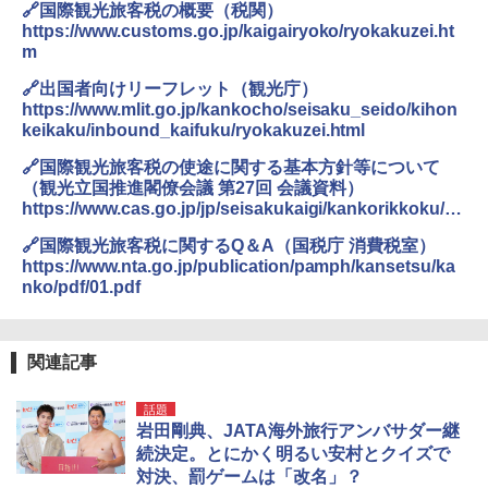
ENDLESS BASE 《めざましテレビで紹介》
付き ヒグマ・イノシシ対策 自治体・教育機
🔗国際観光旅客税の概要（税関）
テント ワンタッチ RENEW 幅200 2-3人用 43
関の購入実績 登山・キャンプ・アウトドア・
https://www.customs.go.jp/kaigairyoko/ryokakuzei.ht
500002(88859)
防災用品 長期保存可能 緊急時用 日本国内発
m
送
￥5,499
🔗出国者向けリーフレット（観光庁）
￥3,680
https://www.mlit.go.jp/kankocho/seisaku_seido/kihon
keikaku/inbound_kaifuku/ryokakuzei.html
[キャンパーズコレクション 山善] 傘みたいに
広げるだけ パッとサッとテント ブラックコ
DEWEL パラソル 大型 ビーチ アウトドアパ
🔗国際観光旅客税の使途に関する基本方針等について
ーティング フルクローズ メッシュ 3-4人用
ラソル ガーデン サイトシート付 折りたたみ
（観光立国推進閣僚会議 第27回 会議資料）
簡単設置 ポップアップテント エクルベージ
防水 UVカット 4段階高さ調整 軽量 収納袋付
https://www.cas.go.jp/jp/seisakukaigi/kankorikkoku/da
ュ(BC仕様) PATC-150B(EB)
き
i27/shiryo.pdf
🔗国際観光旅客税に関するQ＆A（国税庁 消費税室）
￥8,991
￥6,459
https://www.nta.go.jp/publication/pamph/kansetsu/ka
nko/pdf/01.pdf
Coleman(コールマン) ツーリングドーム/LD
ポインターライト 強力 小型 緑色/赤色/青紫色
X 2人用 3人用 キャンプ アウトドア フェス
USB充電式 高精度 超長距離照射 長時間使用
収納 コンパクト 簡単設営 カンガルーテント
可能 安全ロック付き 高安全性 金属製耐久 コ
関連記事
ソロキャンプ ソロテント
ンパクト多機能設計 持ち運び便利 アウトド
ア/オフィス/教育現場/展示会用 緑
話題
￥20,718
岩田剛典、JATA海外旅行アンバサダー継
￥1,180
続決定。とにかく明るい安村とクイズで
対決、罰ゲームは「改名」？