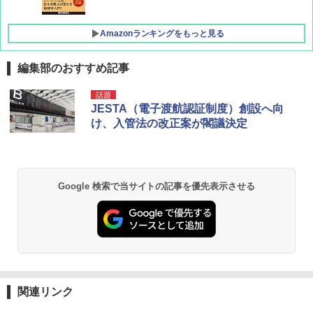
Amazonランキングをもっと見る
編集部のおすすめ記事
[キャンパーズコレクション 山善] ポップアッ
BUNDOK(バンドック)ソロ ドーム 1 EX BDK
話題
プテント 傘みたいに広げて畳める パッとサ
-08EX カーキ ソロキャンプ ポリエステル フ
JESTA（電子渡航認証制度）創設へ向
ッとサンシェード キューブ フルクローズ メ
レーム テント
け、入管法の改正案が閣議決定
ッシュ 簡単設置 ワンタッチテント キャンプ
&ハイキング カーキ PATC-150(KH)
￥14,800
￥6,832
GRANDOOR ステンレス保冷剤 2個セット 2
Google 検索で当サイトの記事を優先表示させる
026リニューアル 急速冷凍 空間倍増 衛生的
PYKES PEAK (パイクスピーク) 着替えテン
コンパクト 保冷力長持ち
ト プライバシー テント 【中が透けない】 1
人用 折りたたみ 防災グッズ 災害用トイレ ビ
￥2,980
ーチ ピクニック ポップアップテント 携帯 簡
易 トイレテント (ブラック)
熊撃退スプレー 熊よけスプレー 熊スプレー
￥4,980
【日本企業販売】超強力クマ対策スプレー 30
関連リンク
0ml（連続噴射30秒）110ml（連続噴射15
秒）射程5～10m 安全ロック搭載 携帯収納袋