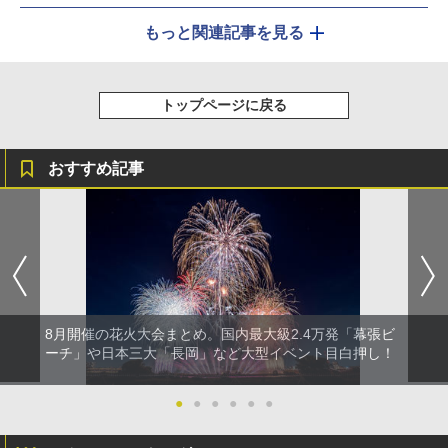
もっと関連記事を見る
トップページに戻る
おすすめ記事
8月開催の花火大会まとめ。国内最大級2.4万発「幕張ビ
ーチ」や日本三大「長岡」など大型イベント目白押し！
●
●
●
●
●
●