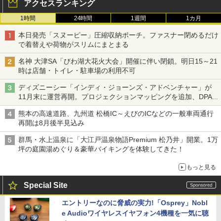
アクセスランキング
1時間
24時間
1週間
1カ月
本日発売「スヌーピー」圧縮収納ポーチ。ファスナー閉めるだけ
で着替えや荷物がスリムにまとまる
名神 大津SA「びわ湖大花火大会」開催に伴い閉鎖。明日15～21
時は店舗・トイレ・駐車場の利用不可
ディズニーシー「インディ・ジョーンズ・アドベンチャー」が
11月末に運営再開。プロジェクションマッピングを追加、DPA
は1500円
熊本の高速道路、九州道 松橋IC～えびのICなどの一般車両通行
再開は8月後半見込み
群馬・水上温泉に「大江戸温泉物語Premium 松乃井」開業。1万
坪の庭園湯めぐり＆豪華バイキングを体験してきた！
もっと見る
Special Site
エントリーなのに脅威の実力!「Osprey」Nobl
e Audioワイヤレスイヤフォン4機種を一気に聴