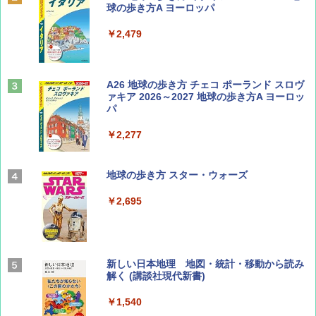
球の歩き方A ヨーロッパ
￥1,540
￥2,479
山と溪谷 2026年8月号「南アルプス大全」
A26 地球の歩き方 チェコ ポーランド スロヴ
ァキア 2026～2027 地球の歩き方A ヨーロッ
パ
￥1,540
￥2,277
AIRLINE（エアライン）2026年9月号【特
地球の歩き方 スター・ウォーズ
集】ボーイング110周年を祝して！
￥2,695
￥1,760
BE-PAL(ビ-パル) 2026年 9 月号【特別付録:
新しい日本地理 地図・統計・移動から読み
SOTO ミニマル"旅"財布 ランダム2種】
解く (講談社現代新書)
￥1,500
￥1,540