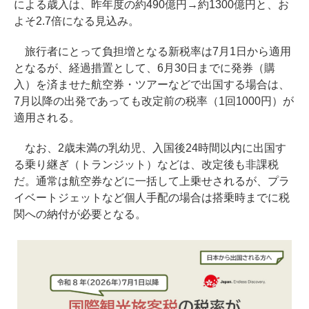
による歳入は、昨年度の約490億円→約1300億円と、お
よそ2.7倍になる見込み。
旅行者にとって負担増となる新税率は7月1日から適用
となるが、経過措置として、6月30日までに発券（購
入）を済ませた航空券・ツアーなどで出国する場合は、
7月以降の出発であっても改定前の税率（1回1000円）が
適用される。
なお、2歳未満の乳幼児、入国後24時間以内に出国す
る乗り継ぎ（トランジット）などは、改定後も非課税
だ。通常は航空券などに一括して上乗せされるが、プラ
イベートジェットなど個人手配の場合は搭乗時までに税
関への納付が必要となる。