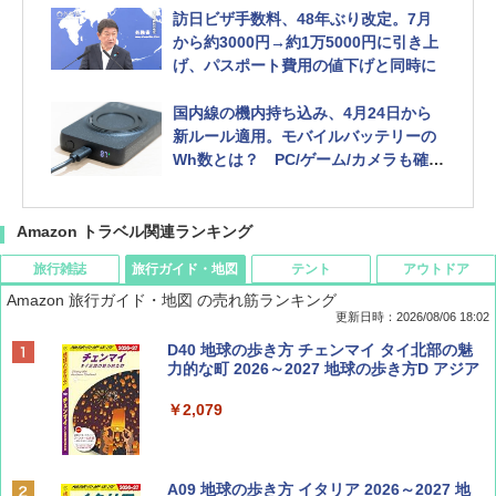
訪日ビザ手数料、48年ぶり改定。7月
から約3000円→約1万5000円に引き上
げ、パスポート費用の値下げと同時に
国内線の機内持ち込み、4月24日から
新ルール適用。モバイルバッテリーの
Wh数とは？ PC/ゲーム/カメラも確認
しよう
Amazon トラベル関連ランキング
旅行雑誌
旅行ガイド・地図
テント
アウトドア
Amazon 旅行ガイド・地図 の売れ筋ランキング
更新日時：2026/08/06 18:02
ディズニーファン ２０２６年 ９月号 [雑
D40 地球の歩き方 チェンマイ タイ北部の魅
誌] (ＤＩＳＮＥＹ ＦＡＮ)
力的な町 2026～2027 地球の歩き方D アジア
￥713
￥2,079
Coyote No.89 特集 星野道夫 夢見る旅
A09 地球の歩き方 イタリア 2026～2027 地