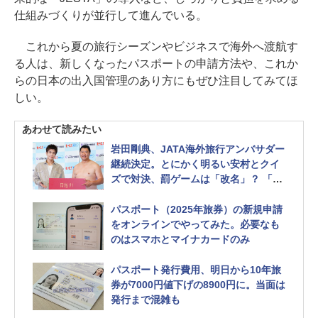
仕組みづくりが並行して進んでいる。
これから夏の旅行シーズンやビジネスで海外へ渡航す
る人は、新しくなったパスポートの申請方法や、これか
らの日本の出入国管理のあり方にもぜひ注目してみてほ
しい。
あわせて読みたい
岩田剛典、JATA海外旅行アンバサダー
継続決定。とにかく明るい安村とクイ
ズで対決、罰ゲームは「改名」？ 「も
っと！海外へ」キャンペーン、2026年
も継続
パスポート（2025年旅券）の新規申請
をオンラインでやってみた。必要なも
のはスマホとマイナカードのみ
パスポート発行費用、明日から10年旅
券が7000円値下げの8900円に。当面は
発行まで混雑も