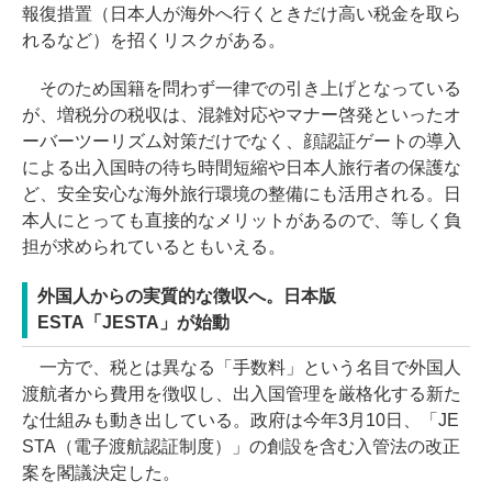
報復措置（日本人が海外へ行くときだけ高い税金を取ら
れるなど）を招くリスクがある。
そのため国籍を問わず一律での引き上げとなっている
が、増税分の税収は、混雑対応やマナー啓発といったオ
ーバーツーリズム対策だけでなく、顔認証ゲートの導入
による出入国時の待ち時間短縮や日本人旅行者の保護な
ど、安全安心な海外旅行環境の整備にも活用される。日
本人にとっても直接的なメリットがあるので、等しく負
担が求められているともいえる。
外国人からの実質的な徴収へ。日本版
ESTA「JESTA」が始動
一方で、税とは異なる「手数料」という名目で外国人
渡航者から費用を徴収し、出入国管理を厳格化する新た
な仕組みも動き出している。政府は今年3月10日、「JE
STA（電子渡航認証制度）」の創設を含む入管法の改正
案を閣議決定した。