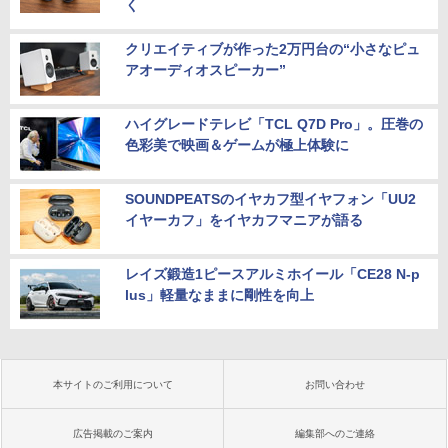
く
クリエイティブが作った2万円台の“小さなピュ
アオーディオスピーカー”
ハイグレードテレビ「TCL Q7D Pro」。圧巻の
色彩美で映画＆ゲームが極上体験に
SOUNDPEATSのイヤカフ型イヤフォン「UU2
イヤーカフ」をイヤカフマニアが語る
レイズ鍛造1ピースアルミホイール「CE28 N-p
lus」軽量なままに剛性を向上
本サイトのご利用について
お問い合わせ
広告掲載のご案内
編集部へのご連絡