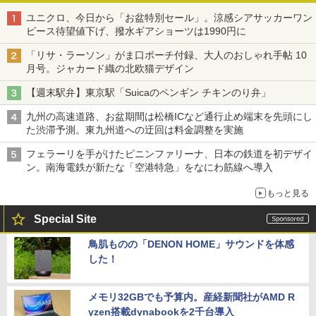
ユニクロ、今日から「お盆特別セール」。涼感シアサッカーワン
ピース待望値下げ、撥水ギアショーツは1990円に
「リサ・ラーソン」がま口ポーチ付録、大人のおしゃれ手帖 10
月号。ジャカード織の北欧猫デザイン
【週末駅弁】東京駅「Suicaのペンギン チキンのり弁」
九州の高速道路、お盆期間は松橋ICなど通行止め端末を先頭にし
た渋滞予測。東九州道への迂回は料金調整を実施
フェラーリを手がけたピニンファリーナ、日本の鉄道を初デザイ
ン。南海電鉄が新たな「空港特急」をなにわ筋線へ導入
もっと見る
Special Site
鳥肌ものの「DENON HOME」サウンドを体感
した！
メモリ32GBでも予算内。産経新聞社がAMD R
yzen搭載dynabookを2千台導入