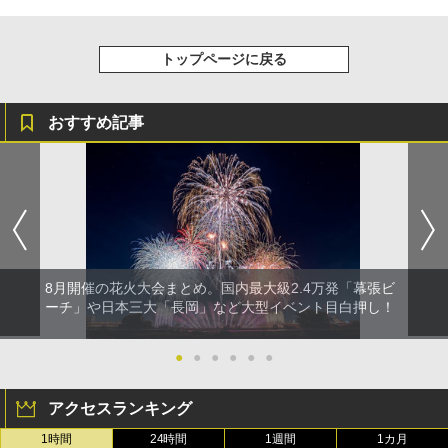
トップページに戻る
おすすめ記事
8月開催の花火大会まとめ。国内最大級2.4万発「幕張ビ
ーチ」や日本三大「長岡」など大型イベント目白押し！
●
●
●
●
●
●
アクセスランキング
1時間
24時間
1週間
1カ月