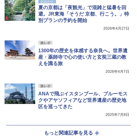
お出かけ
夏の京都は「夜観光」で混雑と猛暑を回
避。JR東海「そうだ 京都、行こう。」特
別プランの予約を開始
2026年4月27日
旅レポ
1300年の歴史を体感する奈良へ。世界遺
産・薬師寺で心の使い方と玄奘三蔵の教
えを識る旅
2026年4月7日
旅レポ
ANAで飛ぶイスタンブール、ブルーモス
クやアヤソフィアなど世界遺産の歴史地
区を巡ってきた
2025年7月8日
もっと関連記事を見る