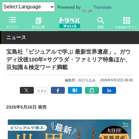
Powered by
Translate
トラベル Watch
旅の情報
観光地
史跡・世界遺産
カテゴリ
過去記事
検索
Impressサイト
ニュース
宝島社「ビジュアルで学ぶ 最新世界遺産」。ガウ
ディ没後100年×サグラダ・ファミリア特集ほか、
豆知識＆検定ワード満載
編集部：白江ちなみ
2026年5月22日 06:00
リスト
2026年5月26日 発売