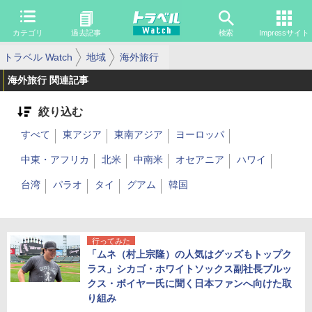
カテゴリ
過去記事
検索
Impressサイト
トラベル Watch
地域
海外旅行
海外旅行 関連記事
絞り込む
すべて
東アジア
東南アジア
ヨーロッパ
中東・アフリカ
北米
中南米
オセアニア
ハワイ
台湾
パラオ
タイ
グアム
韓国
行ってみた
「ムネ（村上宗隆）の人気はグッズもトップク
ラス」シカゴ・ホワイトソックス副社長ブルッ
クス・ボイヤー氏に聞く日本ファンへ向けた取
り組み