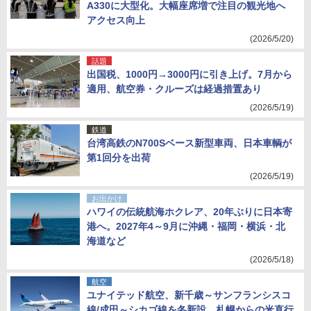
A330に大型化。大幅座席増で注目の観光地へ
アクセス向上
(2026/5/20)
話題
出国税、1000円→3000円に引き上げ。7月から
適用、航空券・クルーズは経過措置あり
(2026/5/19)
鉄道
台湾高鉄のN700Sベース新型車両、日本車輌が
第1回分を出荷
(2026/5/19)
お出かけ
ハワイの伝統航海ホクレア、20年ぶりに日本寄
港へ。2027年4～9月に沖縄・福岡・横浜・北
海道など
(2026/5/18)
航空
ユナイテッド航空、新千歳～サンフランシスコ
線/成田～シカゴ線を冬新設。札幌からの米直行