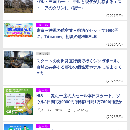
バルト三国の一つ、中世と現代が共存するエス
トニアのタリンに（後半）
(2026/5/9)
セール
東京～沖縄の航空券＋宿泊がセットで9900円
に。Trip.com、初夏の感謝SALE
(2026/5/8)
旅レポ
スクートの羽田発直行便で行くシンガポール。
自然と共存する都心の個性派ホテルに泊まって
きた
(2026/5/8)
セール
HIS、半期に一度の大セール本日スタート。ソ
ウル3日間1万9800円/沖縄3日間1万7800円ほか
「スーパーサマーセール2026」
(2026/5/8)
セール