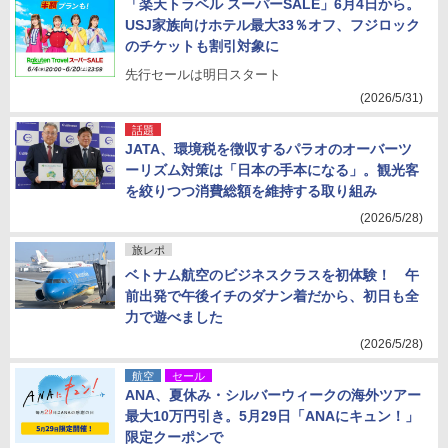
「楽天トラベル スーパーSALE」6月4日から。
USJ家族向けホテル最大33％オフ、フジロック
のチケットも割引対象に
先行セールは明日スタート
(2026/5/31)
話題
JATA、環境税を徴収するパラオのオーバーツ
ーリズム対策は「日本の手本になる」。観光客
を絞りつつ消費総額を維持する取り組み
(2026/5/28)
旅レポ
ベトナム航空のビジネスクラスを初体験！ 午
前出発で午後イチのダナン着だから、初日も全
力で遊べました
(2026/5/28)
航空
セール
ANA、夏休み・シルバーウィークの海外ツアー
最大10万円引き。5月29日「ANAにキュン！」
限定クーポンで