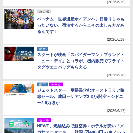
(2026/6/19)
旅レポ
ベトナム・世界遺産ホイアンへ。日帰りじゃも
ったいない、宿泊するからこその楽しみ方があ
るんです！
(2026/6/19)
航空
スクートが映画「スパイダーマン：ブランド・
ニュー・デイ」とコラボ。機内販売でフライト
タグやエコバッグもらえる
(2026/6/18)
航空
セール
ジェットスター、夏搭乗含むオーストラリア路
線セール。成田～ケアンズ2.3万/関空～シドニ
ー2.9万ほか
(2026/6/17)
セール
NEWT、燃油込みで航空券＋ホテルが安い「メ
ガサマーセール」。韓国1万4800円～/ホノルル