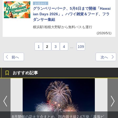
お出かけ
グランベリーパーク、5月6日まで開催「Hawai
ian Days 2026」。ハワイ雑貨＆フード、フラ
ダンサー集結
横浜駅/相模大野駅から無料バスも運行
(2026/5/1)
1
2
3
4
…
109
前へ
次へ
おすすめ記事
8月開催の花火大会まとめ。国内最大級2.4万発「幕張ビ