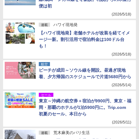
便は初
(2026/5/18)
ハワイ現地発
連載
【ハワイ現地発】老舗ホテルが改装を経てイメ
ージ一新。割引活用で宿泊料金は100ドル台
も！
(2026/5/18)
航空
ピーチが成田～ソウル線を開設。昼過ぎ現地
着、夕方帰国のスケジュールで片道5680円から
(2026/5/14)
セール
東京～沖縄の航空券＋宿泊が9900円、東京・福
岡・那覇のホテルが1泊5900円に。Trip.com
初夏のセール、本日から
(2026/5/11)
荒木麻美のパリ生活
連載