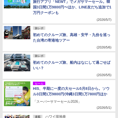
旅行アプリ「NEWT」でメガサマーセール。韓
国3日間1万9800円〜ほか、LINE友だち追加で1
万円クーポンも
(2026/5/7)
旅レポ
初めてのクルーズ旅、高雄・安平・九份を巡っ
た台湾の寄港地ツアー
(2026/5/6)
旅レポ
初めてのクルーズ旅、船内はなにして過ごせば
いい？
(2026/5/5)
セール
HIS、半期に一度の大セール5月8日から。ソウ
ル3日間1万9800円/沖縄3日間1万7800円ほか
「スーパーサマーセール2026」
(2026/5/1)
ハワイ現地発
連載