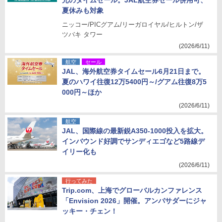
元のタイムセール。JAL航空券セール併用可、
夏休みも対象
ニッコー/PICグアム/リーガロイヤル/ヒルトン/ザ
ツバキ タワー
(2026/6/11)
航空
セール
JAL、海外航空券タイムセール6月21日まで。
夏のハワイ往復12万5400円～/グアム往復8万5
000円～ほか
(2026/6/11)
航空
JAL、国際線の最新鋭A350-1000投入を拡大。
インバウンド好調でサンディエゴなど5路線デ
イリー化も
(2026/6/11)
行ってみた
Trip.com、上海でグローバルカンファレンス
「Envision 2026」開催。アンバサダーにジャ
ッキー・チェン！