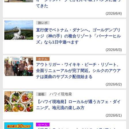
てきた
(2026/6/4)
旅レポ
直行便でベトナム・ダナンへ。ゴールデンブリ
ッジ（神の手）の複合リゾート「バーナーヒル
ズ」なら1日中遊べます
(2026/6/3)
ホテル
アウトリガー・ワイキキ・ビーチ・リゾート、
全面リニューアルが完了間近。シルクのアウア
ナは楽曲のサブスク配信始まる
(2026/6/2)
ハワイ現地発
連載
【ハワイ現地発】ローカルが通うカフェ・ダイ
ニング。地元流の楽しみ方
(2026/6/1)
セール