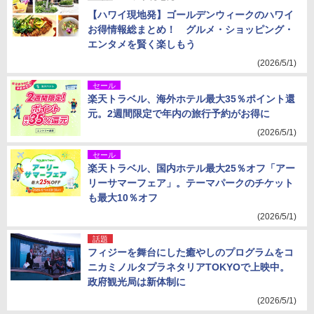
【ハワイ現地発】ゴールデンウィークのハワイ
お得情報総まとめ！ グルメ・ショッピング・
エンタメを賢く楽しもう
(2026/5/1)
セール
楽天トラベル、海外ホテル最大35％ポイント還
元。2週間限定で年内の旅行予約がお得に
(2026/5/1)
セール
楽天トラベル、国内ホテル最大25％オフ「アー
リーサマーフェア」。テーマパークのチケット
も最大10％オフ
(2026/5/1)
話題
フィジーを舞台にした癒やしのプログラムをコ
ニカミノルタプラネタリアTOKYOで上映中。
政府観光局は新体制に
(2026/5/1)