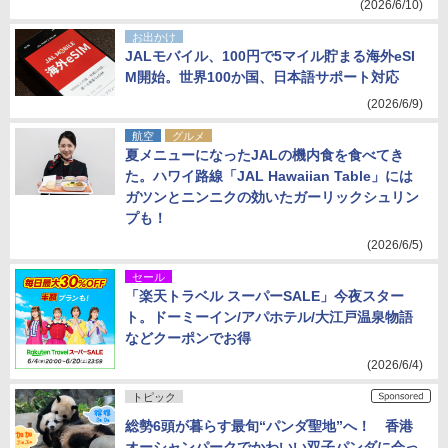
(2026/6/10)
お出かけ
JALモバイル、100円で5マイル貯まる海外eSI
M開始。世界100か国、日本語サポート対応
(2026/6/9)
航空
グルメ
夏メニューになったJALの機内食を食べてき
た。ハワイ路線「JAL Hawaiian Table」には
ガツンとニンニクの効いたガーリックシュリン
プも！
(2026/6/5)
セール
「楽天トラベル スーパーSALE」今夜スター
ト。ドーミーイン/アパホテル/大江戸温泉物語
などクーポンでお得
(2026/6/4)
トピック
総勢6頭が暮らす最旬“パンダ聖地”へ！ 香港
オーシャンパークでかわいい双子パンダに会っ