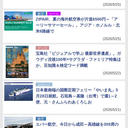
(2026/5/25)
航空
セール
ZIPAIR、夏の海外航空券が片道6500円～「ア
ーリーサマーセール」。アジア・ホノルル・北
米8路線で
(2026/5/25)
グッズ
宝島社「ビジュアルで学ぶ 最新世界遺産」。ガ
ウディ没後100年×サグラダ・ファミリア特集ほ
か、豆知識＆検定ワード満載
(2026/5/22)
お出かけ
日本最南端の国際定期フェリー「やいま丸」5
月28日就航。石垣島～基隆（台湾）で週1～2
便、元・さんふらわあくろしお
(2026/5/21)
航空
エバー航空、今日から成田～高雄線を309席の