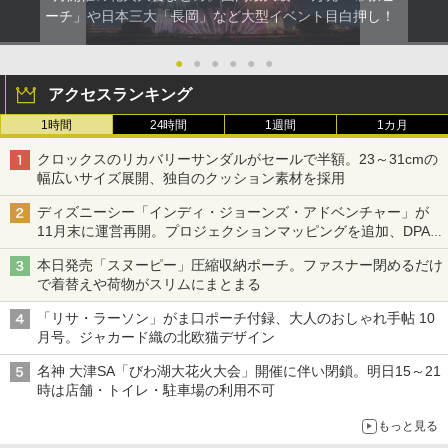
ーチ」や日本三大「長岡」など大型イベント目白押し！
●
●
●
●
●
●
アクセスランキング
1時間
24時間
1週間
1カ月
クロックスのリカバリーサンダルがセールで半額。23～31cmの
幅広いサイズ展開、独自のクッション素材を採用
ディズニーシー「インディ・ジョーンズ・アドベンチャー」が
11月末に運営再開。プロジェクションマッピングを追加、DPA
は1500円
本日発売「スヌーピー」圧縮収納ポーチ。ファスナー閉めるだけ
で着替えや荷物がスリムにまとまる
「リサ・ラーソン」がま口ポーチ付録、大人のおしゃれ手帖 10
月号。ジャカード織の北欧猫デザイン
名神 大津SA「びわ湖大花火大会」開催に伴い閉鎖。明日15～21
時は店舗・トイレ・駐車場の利用不可
もっと見る