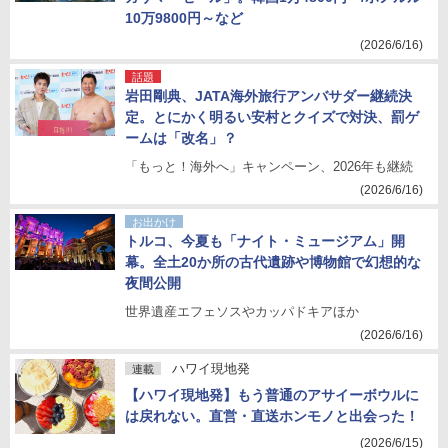
10万9800円～など
(2026/6/16)
話題
岩田剛典、JATA海外旅行アンバサダー継続決
定。とにかく明るい安村とクイズで対決、罰ゲ
ームは「改名」？
「もっと！海外へ」キャンペーン、2026年も継続
(2026/6/16)
お出かけ
トルコ、今夏も「ナイト・ミュージアム」開
幕。全土20か所の古代遺跡や博物館で幻想的な
夜間公開
世界遺産エフェソスやカッパドキアほか
(2026/6/16)
ハワイ現地発
連載
【ハワイ現地発】もう普通のアサイーボウルに
は戻れない。直営・直送ホンモノと出会った！
(2026/6/15)