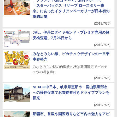
「プリンチ 代官山T-SITE」店内レポート。
「スターバックス リザーブ ロースタリー東
京」にあったイタリアンベーカリーが日本初の
単独店舗
(2019/7/25)
JAL、伊丹にダイヤモンド・プレミア専用の保
安検査場。7月26日から
(2019/7/25)
みなとみらい線、ピカチュウデザインの一日乗
車券発売
みなとみらい駅の自動改札機は期間限定でピカチ
ュウの鳴き声に
(2019/7/25)
NEXCO中日本、岐阜県恵那市・富山県黒部市
への移住促進でお買物券付きドライブプランを
拡充
(2019/7/25)
那覇市、首里や国際通りなど市内の魅力をアピ