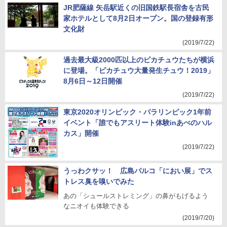
JR肥薩線 矢岳駅近くの旧国鉄駅長宿舎を古民
家ホテルとして8月2日オープン。国の登録有形
文化財
(2019/7/22)
過去最大級2000匹以上のピカチュウたちが横浜
に登場。「ピカチュウ大量発生チュウ！2019」
8月6日～12日開催
(2019/7/22)
東京2020オリンピック・パラリンピック1年前
イベント「誰でもアスリート体験inあべのハル
カス」開催
(2019/7/22)
うっわクサッ！ 広島パルコ「におい展」でス
トレス臭を嗅いでみた
あの「シュールストレミング」の鼻がもげるよう
なニオイも体験できる
(2019/7/20)