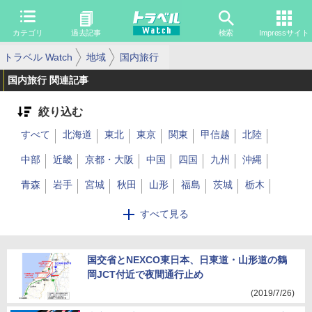
カテゴリ
過去記事
検索
Impressサイト
トラベル Watch
地域
国内旅行
国内旅行 関連記事
絞り込む
すべて
北海道
東北
東京
関東
甲信越
北陸
中部
近畿
京都・大阪
中国
四国
九州
沖縄
青森
岩手
宮城
秋田
山形
福島
茨城
栃木
群馬
埼玉
千葉
神奈川
山梨
長野
新潟
富山
すべて見る
石川
福井
岐阜
静岡
愛知
三重
滋賀
京都
大阪
兵庫
奈良
国交省とNEXCO東日本、日東道・山形道の鶴
和歌山
鳥取
島根
岡山
広島
岡JCT付近で夜間通行止め
山口
徳島
香川
愛媛
高知
福岡
佐賀
長崎
(2019/7/26)
熊本
大分
宮崎
鹿児島