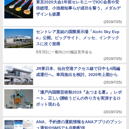
東京2020大会1年前セレモニーでIOC会長や安
倍総理、小池都知事らが成功を誓う。メダルデ
ザインも披露
(2019/7/25)
セントレア直結の国際展示場「Aichi Sky Exp
o」公開。ビッグサイト、メッセ、インテック
スに次ぐ規模
8月3日に一般向けの施設見学会も
(2019/7/25)
JR東日本、仙台空港アクセス線で日中も4両編
成運行へ。車両捻出を検討。2020年上期から
(2019/7/25)
「瀬戸内国際芸術祭2019『あつまる夏』」レポ
ート。正しい讃岐うどんの作り方を実演するロ
ボット現わる
(2019/7/25)
ANA、予約便の運航情報をANAアプリのプッシ
ュ通知やSMSでも自動配信