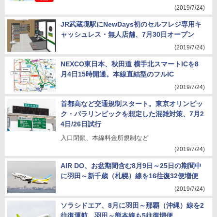
(2019/7/24)
JR武蔵境駅にNewDays初のセルフレジ専用キ
ャッシュレス・無人店舗、7月30日オープン
(2019/7/24)
NEXCO東日本、秋田道 横手北スマートICを8
月4日15時開通。本線直結型のフルIC
(2019/7/24)
首都高など交通規制スタート。東京オリンピッ
ク・パラリンピックを想定した混雑対策、7月2
4日/26日試行
入口閉鎖、本線料金所規制など
(2019/7/24)
AIR DO、お盆期間含む8月9日～25日の期間中
に羽田～新千歳（札幌）線を16往復32便増便
(2019/7/24)
ソラシドエア、8月に羽田～那覇（沖縄）線を2
往復運航。羽田～熊本線も5往復増便