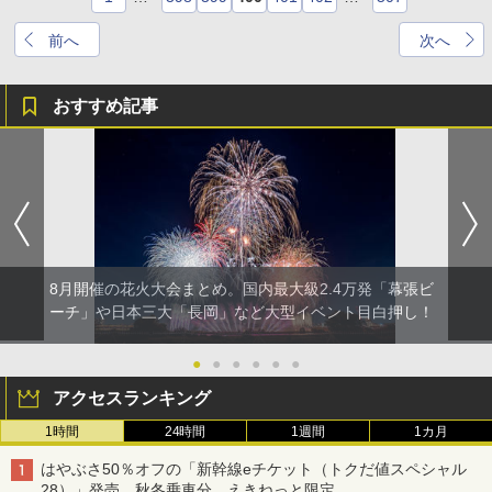
前へ
次へ
おすすめ記事
8月開催の花火大会まとめ。国内最大級2.4万発「幕張ビ
ーチ」や日本三大「長岡」など大型イベント目白押し！
●
●
●
●
●
●
アクセスランキング
1時間
24時間
1週間
1カ月
はやぶさ50％オフの「新幹線eチケット（トクだ値スペシャル
28）」発売。秋冬乗車分、えきねっと限定