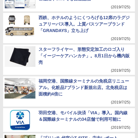
(2019/7/25)
西鉄、ホテルのようにくつろげる12席のラグジ
ュアリーバス導入。上質バスツアーブランド
「GRANDAYS」立ち上げ
(2019/7/25)
スターフライヤー、形態安定加工のロゴ入り
「イージーケアハンカチ」。8月1日から機内販
売
(2019/7/25)
福岡空港、国際線ターミナルの免税店リニュー
アル。化粧品7ブランド新規出店。北免税店は
面積約4倍に
(2019/7/25)
羽田空港、モバイル決済「VIA」導入。国内線
＆国際線ターミナルの34店舗で利用可能に
(2019/7/25)