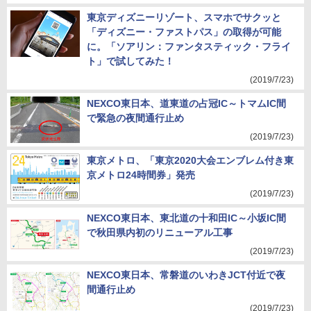
東京ディズニーリゾート、スマホでサクッと
「ディズニー・ファストパス」の取得が可能
に。「ソアリン：ファンタスティック・フライ
ト」で試してみた！
(2019/7/23)
NEXCO東日本、道東道の占冠IC～トマムIC間
で緊急の夜間通行止め
(2019/7/23)
東京メトロ、「東京2020大会エンブレム付き東
京メトロ24時間券」発売
(2019/7/23)
NEXCO東日本、東北道の十和田IC～小坂IC間
で秋田県内初のリニューアル工事
(2019/7/23)
NEXCO東日本、常磐道のいわきJCT付近で夜
間通行止め
(2019/7/23)