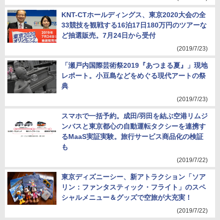
KNT-CTホールディングス、東京2020大会の全
33競技を観戦する16泊17日180万円のツアーな
ど抽選販売。7月24日から受付
(2019/7/23)
「瀬戸内国際芸術祭2019『あつまる夏』」現地
レポート。小豆島などをめぐる現代アートの祭
典
(2019/7/23)
スマホで一括予約。成田/羽田を結ぶ空港リムジ
ンバスと東京都心の自動運転タクシーを連携す
るMaaS実証実験。旅行サービス商品化の検証
も
(2019/7/22)
東京ディズニーシー、新アトラクション「ソア
リン：ファンタスティック・フライト」のスペ
シャルメニュー＆グッズで空旅が大充実！
(2019/7/22)