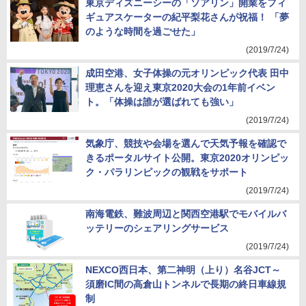
東京ディズニーシーの「ソアリン」開業をフィ
ギュアスケーターの紀平梨花さんが祝福！ 「夢
のような時間を過ごせた」
(2019/7/24)
成田空港、女子体操の元オリンピック代表 田中
理恵さんを迎え東京2020大会の1年前イベン
ト。「体操は誰が選ばれても強い」
(2019/7/24)
気象庁、競技や会場を選んで天気予報を確認で
きるポータルサイト公開。東京2020オリンピッ
ク・パラリンピックの観戦をサポート
(2019/7/24)
南海電鉄、難波周辺と関西空港駅でモバイルバ
ッテリーのシェアリングサービス
(2019/7/24)
NEXCO西日本、第二神明（上り）名谷JCT～
須磨IC間の高倉山トンネルで長期の終日車線規
制