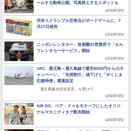
ールする動画公開。写真映えするスポットも
(2019/7/25)
渋谷スクランブル交差点がボードゲームに、7
月27日発売
(2019/7/25)
ニッポンレンタカー、首都圏33営業所で「セル
フレンタカーサービス」開始
(2019/7/25)
JAC、鹿児島～屋久島線で最安8000円からのキ
ャンペーン。「先得割引」値下げと「やくしま
応援特便」運賃設定
「屋久島観光安全宣言」を受けて
(2019/7/25)
AIR DO、ベア・ドゥをモチーフにしたオリジ
ナルマタニティタグ配布開始
(2019/7/25)