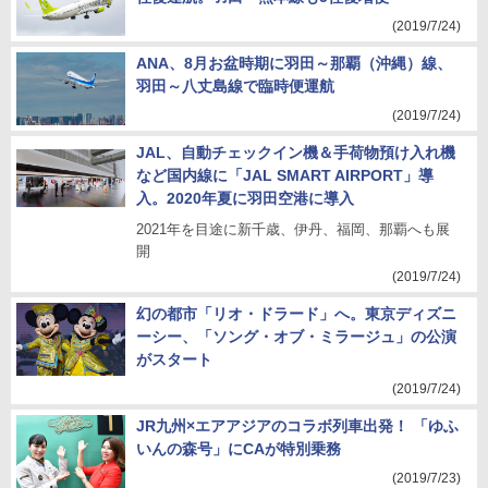
(2019/7/24)
ANA、8月お盆時期に羽田～那覇（沖縄）線、
羽田～八丈島線で臨時便運航
(2019/7/24)
JAL、自動チェックイン機＆手荷物預け入れ機
など国内線に「JAL SMART AIRPORT」導
入。2020年夏に羽田空港に導入
2021年を目途に新千歳、伊丹、福岡、那覇へも展
開
(2019/7/24)
幻の都市「リオ・ドラード」へ。東京ディズニ
ーシー、「ソング・オブ・ミラージュ」の公演
がスタート
(2019/7/24)
JR九州×エアアジアのコラボ列車出発！ 「ゆふ
いんの森号」にCAが特別乗務
(2019/7/23)