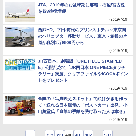
JTA、2019年のお盆時期に那覇～石垣/宮古線
を各3往復増便
(2019/7/19)
西武HD、下田/箱根のプリンスホテル～東京間
のヘリコプター移動サービス。東京～箱根の片
道が税別1万9800円から
(2019/7/19)
JR西日本、劇場版「ONE PIECE STAMPED
E」公開記念で「JR西日本 ONE PIECEタッチ
ラリー」実施。クリアファイルやICOCAポイン
トをプレゼント
(2019/7/19)
全国の「写真映えスポット」で絵はがきを作っ
て・送れる日本郵便の「ポストカー」出発。小
山薫堂氏「直筆の手紙を受け取った人は幸せ」
(2019/7/19)
1
…
398
399
400
401
402
…
507