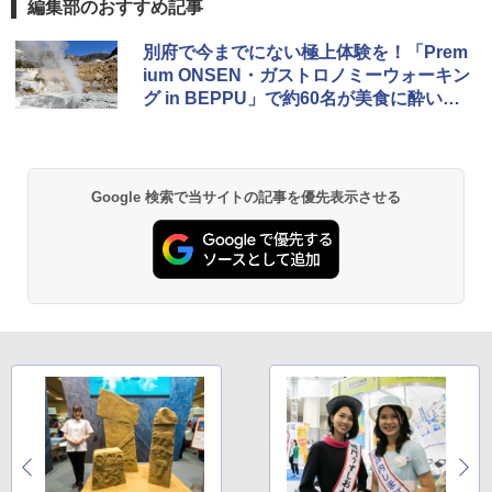
編集部のおすすめ記事
地球の歩き方 スター・ウォーズ
[キャンパーズコレクション 山善] ポップアッ
DEWEL パラソル 大型 ビーチ アウトドアパ
別府で今までにない極上体験を！「Prem
プテント 傘みたいに広げて畳める パッとサ
ラソル ガーデン サイトシート付 折りたたみ
ium ONSEN・ガストロノミーウォーキン
ッとサンシェード キューブ フルクローズ メ
防水 UVカット 4段階高さ調整 軽量 収納袋付
￥2,695
グ in BEPPU」で約60名が美食に酔いし
ッシュ 簡単設置 ワンタッチテント キャンプ
き
&ハイキング カーキ PATC-150(KH)
れた
￥6,459
￥6,841
D40 地球の歩き方 チェンマイ タイ北部の魅
Google 検索で当サイトの記事を優先表示させる
力的な町 2026～2027 地球の歩き方D アジア
GRANDOOR ステンレス保冷剤 2個セット 2
ENDLESS BASE 《めざましテレビで紹介》
026リニューアル 急速冷凍 空間倍増 衛生的
テント ワンタッチ RENEW 幅200 2-3人用 43
コンパクト 保冷力長持ち
￥2,079
500002(88859)
￥2,980
￥5,999
A09 地球の歩き方 イタリア 2026～2027 地
球の歩き方A ヨーロッパ
Across やわらか保冷剤 日本製 固まらない 1
PYKES PEAK (パイクスピーク) 着替えテン
1cm ソフト 2個セット (2個セット)
￥2,479
ト プライバシー テント 【中が透けない】 1
人用 折りたたみ 防災グッズ 災害用トイレ ビ
￥680
ーチ ピクニック ポップアップテント 携帯 簡
易 トイレテント (オリーブ)
A26 地球の歩き方 チェコ ポーランド スロヴ
ァキア 2026～2027 地球の歩き方A ヨーロッ
￥4,836
熊撃退スプレー 熊よけスプレー 熊スプレー