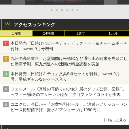
●
●
●
●
●
●
アクセスランキング
1時間
24時間
1週間
1カ月
本日発売「日焼けハローキティ」ビッグトート＆チャームポーチ
付録、sweet 9月号増刊
九州の高速道路、お盆期間は松橋ICなど通行止め端末を先頭にし
た渋滞予測。東九州道への迂回は料金調整を実施
本日発売「日焼けキティ」文具9点セットが付録、sweet 9月
号。平成ギャルな缶ケース入り
フェルメール《真珠の耳飾りの少女》展のグッズ公開。図録/ミ
ッフィー/葬送のフリーレンほか、注目ブランドコラボが実現
ユニクロ、今日から「お盆特別セール」。涼感シアサッカーワン
ピース待望値下げ、撥水ギアショーツは1990円に
もっと見る