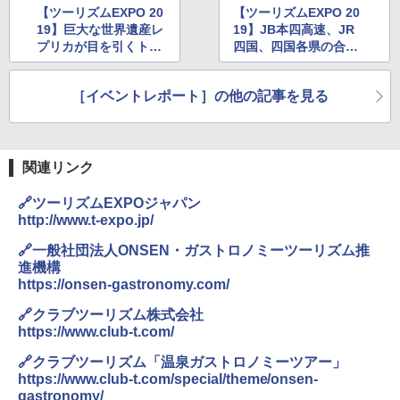
パ
【日本企業販売】超強力クマ対策スプレー 30
【ツーリズムEXPO 20
【ツーリズムEXPO 20
0ml（連続噴射30秒）110ml（連続噴射15
19】巨大な世界遺産レ
19】JB本四高速、JR
￥2,277
秒）射程5～10m 安全ロック搭載 携帯収納袋
[キャンパーズコレクション 山善] 傘みたいに
プリカが目を引くトル
四国、四国各県の合同
付き ヒグマ・イノシシ対策 自治体・教育機
広げるだけ パッとサッとテント ブラックコ
コブース。コーヒーワ
ブースでは、「うどん
関の購入実績 登山・キャンプ・アウトドア・
ーティング フルクローズ メッシュ 3-4人用
ークショップやお菓子
県PR団 ヤドン」「わ
防災用品 長期保存可能 緊急時用 日本国内発
簡単設置 ポップアップテント エクルベージ
04 地球の歩き方 島旅 利尻 礼文 天売島 焼尻
［イベントレポート］の他の記事を見る
も楽しめる
たるくん」がグリーテ
送
ュ(BC仕様) PATC-150B(EB)
島 5訂版
ィング中。アンパンマ
￥3,680
ン列車のシート展示も
￥9,990
￥1,833
関連リンク
ポインターライト 強力 小型 緑色/赤色/青紫色
[キャンパーズコレクション 山善] 傘みたいに
USB充電式 高精度 超長距離照射 長時間使用
広げるだけ パッとサッとテント キューブワ
🔗ツーリズムEXPOジャパン
可能 安全ロック付き 高安全性 金属製耐久 コ
イド ブラックコーティング フルクローズ メ
http://www.t-expo.jp/
ンパクト多機能設計 持ち運び便利 アウトド
ッシュ 4人用 簡単設置 ポップアップテント P
ア/オフィス/教育現場/展示会用 緑
ATCW-150B エクルベージュ
🔗一般社団法人ONSEN・ガストロノミーツーリズム推
進機構
￥1,180
￥-
https://onsen-gastronomy.com/
🔗クラブツーリズム株式会社
https://www.club-t.com/
🔗クラブツーリズム「温泉ガストロノミーツアー」
https://www.club-t.com/special/theme/onsen-
gastronomy/