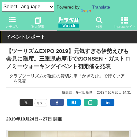
Powered by
Translate
トラベル Watch
イベント
ツーリズムEXPOジャパン
2019
カテゴリ
過去記事
検索
Impressサイト
イベントレポート
【ツーリズムEXPO 2019】元気すぎる伊勢えびも
会見に臨席。三重県志摩市でのONSEN・ガストロ
ノミーウォーキングイベント初開催を発表
クラブツーリズムが近鉄の貸切列車「かぎろひ」で行くツア
ーを発売
編集部：多和田新也
2019年10月26日 14:31
リスト
2019年10月24日～27日 開催