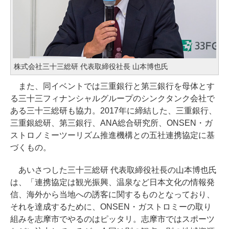
株式会社三十三総研 代表取締役社長 山本博也氏
また、同イベントでは三重銀行と第三銀行を母体とす
る三十三フィナンシャルグループのシンクタンク会社で
ある三十三総研も協力。2017年に締結した、三重銀行、
三重銀総研、第三銀行、ANA総合研究所、ONSEN・ガ
ストロノミーツーリズム推進機構との五社連携協定に基
づくもの。
あいさつした三十三総研 代表取締役社長の山本博也氏
は、「連携協定は観光振興、温泉など日本文化の情報発
信、海外から当地への誘客に関するものとなっており、
それを達成するために、ONSEN・ガストロミーの取り
組みを志摩市でやるのはピッタリ。志摩市ではスポーツ