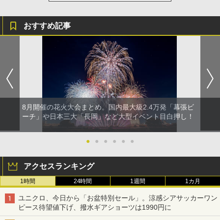
おすすめ記事
8月開催の花火大会まとめ。国内最大級2.4万発「幕張ビ
ーチ」や日本三大「長岡」など大型イベント目白押し！
●
●
●
●
●
●
アクセスランキング
1時間
24時間
1週間
1カ月
ユニクロ、今日から「お盆特別セール」。涼感シアサッカーワン
ピース待望値下げ、撥水ギアショーツは1990円に