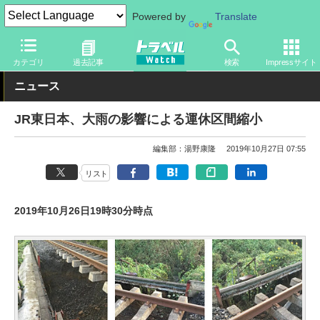
Powered by
Translate
トラベル Watch
旅の方法
鉄旅
鉄道
カテゴリ
過去記事
検索
Impressサイト
ニュース
JR東日本、大雨の影響による運休区間縮小
編集部：湯野康隆
2019年10月27日 07:55
リスト
2019年10月26日19時30分時点