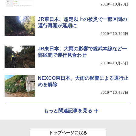
2019年10月28日
着替えテント トイレテント 透けない【換気
通気窓付き】収納袋付き UVカット 防水 防災
JR東日本、想定以上の被災で一部区間の
コンパクト iimono117 (ブルー)
運行再開が延期に
2019年10月26日
￥3,080
JR東日本、大雨の影響で総武本線など一
部区間で運行見合わせ
2019年10月26日
NEXCO東日本、大雨の影響による通行止
めを解除
2019年10月27日
もっと関連記事を見る
トップページに戻る