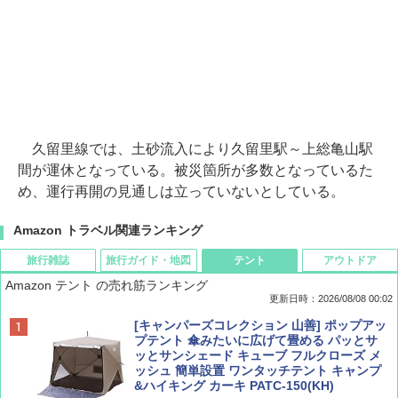
久留里線では、土砂流入により久留里駅～上総亀山駅
間が運休となっている。被災箇所が多数となっているた
め、運行再開の見通しは立っていないとしている。
Amazon トラベル関連ランキング
旅行雑誌
旅行ガイド・地図
テント
アウトドア
Amazon テント の売れ筋ランキング
更新日時：2026/08/08 00:02
BE-PAL(ビ-パル) 2026年 9 月号【特別付録:
D40 地球の歩き方 チェンマイ タイ北部の魅
[キャンパーズコレクション 山善] ポップアッ
SOTO ミニマル"旅"財布 ランダム2種】
力的な町 2026～2027 地球の歩き方D アジア
プテント 傘みたいに広げて畳める パッとサ
ッとサンシェード キューブ フルクローズ メ
ッシュ 簡単設置 ワンタッチテント キャンプ
￥1,500
￥2,079
&ハイキング カーキ PATC-150(KH)