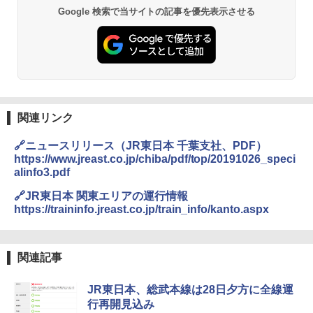
BUNDOK(バンドック)ソロ ドーム 1 EX BDK
Google 検索で当サイトの記事を優先表示させる
-08EX カーキ ソロキャンプ ポリエステル フ
レーム ドーム型 テント
￥14,800
熊撃退スプレー 熊よけスプレー 熊スプレー
【日本企業販売】超強力クマ対策スプレー 30
0ml（連続噴射30秒）110ml（連続噴射15
関連リンク
秒）射程5～10m 安全ロック搭載 携帯収納袋
付き ヒグマ・イノシシ対策 自治体・教育機
🔗ニュースリリース（JR東日本 千葉支社、PDF）
関の購入実績 登山・キャンプ・アウトドア・
https://www.jreast.co.jp/chiba/pdf/top/20191026_speci
防災用品 長期保存可能 緊急時用 日本国内発
alinfo3.pdf
送
🔗JR東日本 関東エリアの運行情報
￥3,680
https://traininfo.jreast.co.jp/train_info/kanto.aspx
DEWEL パラソル 大型 ビーチ アウトドアパ
ラソル ガーデン サイトシート付 折りたたみ
関連記事
防水 UVカット 4段階高さ調整 軽量 収納袋付
き
JR東日本、総武本線は28日夕方に全線運
￥6,459
行再開見込み