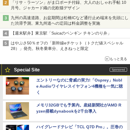
「リサ・ラーソン」がま口ポーチ付録、大人のおしゃれ手帖 10
月号。ジャカード織の北欧猫デザイン
九州の高速道路、お盆期間は松橋ICなど通行止め端末を先頭にし
た渋滞予測。東九州道への迂回は料金調整を実施
【週末駅弁】東京駅「Suicaのペンギン チキンのり弁」
はやぶさ50％オフの「新幹線eチケット（トクだ値スペシャル
28）」発売。秋冬乗車分、えきねっと限定
もっと見る
Special Site
エントリーなのに脅威の実力!「Osprey」Nobl
e Audioワイヤレスイヤフォン4機種を一気に聴
く
メモリ32GBでも予算内。産経新聞社がAMD R
yzen搭載dynabookを2千台導入
ハイグレードテレビ「TCL Q7D Pro」。圧巻の