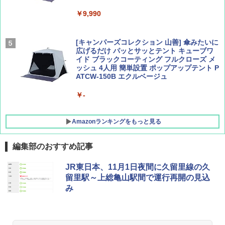
￥9,990
￥1,760
￥2,479
[キャンパーズコレクション 山善] 傘みたいに
広げるだけ パッとサッとテント キューブワ
イド ブラックコーティング フルクローズ メ
ッシュ 4人用 簡単設置 ポップアップテント P
ATCW-150B エクルベージュ
￥-
Amazonランキングをもっと見る
編集部のおすすめ記事
GRANDOOR ステンレス保冷剤 2個セット 2
JR東日本、11月1日夜間に久留里線の久
026リニューアル 急速冷凍 空間倍増 衛生的
留里駅～上総亀山駅間で運行再開の見込
コンパクト 保冷力長持ち
み
￥2,980