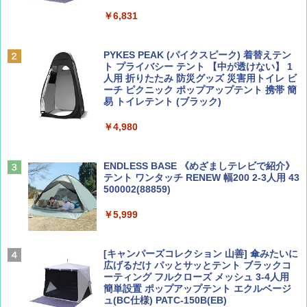
￥6,831
ディズニーファン ２０２６年 ９月号 [雑
地球の歩き方 スター・ウォーズ
誌] (ＤＩＳＮＥＹ ＦＡＮ)
PYKES PEAK (パイクスピーク) 着替えテン
￥2,695
ト プライバシー テント 【中が透けない】 1
￥713
人用 折りたたみ 防災グッズ 災害用トイレ ビ
ーチ ピクニック ポップアップテント 携帯 簡
易 トイレテント (ブラック)
山と溪谷 2026年8月号「南アルプス大全」
僕が見た未来【完全版】
￥4,980
￥1,540
￥0
ENDLESS BASE 《めざましテレビで紹介》
テント ワンタッチ RENEW 幅200 2-3人用 43
500002(88859)
Coyote No.89 特集 星野道夫 夢見る旅
A26 地球の歩き方 チェコ ポーランド スロヴ
ァキア 2026～2027 地球の歩き方A ヨーロッ
￥5,999
パ
￥1,540
￥2,277
[キャンパーズコレクション 山善] 傘みたいに
広げるだけ パッとサッとテント ブラックコ
ーティング フルクローズ メッシュ 3-4人用
簡単設置 ポップアップテント エクルベージ
AIRLINE（エアライン）2026年9月号【特
A09 地球の歩き方 イタリア 2026～2027 地
ュ(BC仕様) PATC-150B(EB)
集】ボーイング110周年を祝して！
球の歩き方A ヨーロッパ