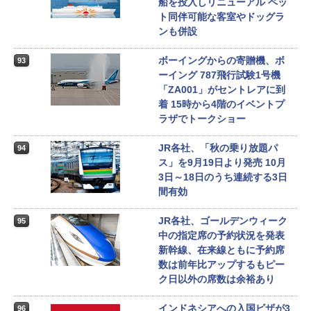
船を投入しリニューアル ペッ
ト同伴可能な客室やドッグラ
ンも併設
ボーイングからの寄贈機、ボ
93
ーイング 787飛行試験1号機
「ZA001」がセントレアに到
着 15時から4階のイベントプ
ラザでトークショー
JR各社、「秋の乗り放題パ
94
ス」を9月19日より発売 10月
3日～18日のうち連続する3日
間有効
JR各社、ゴールデンウィーク
95
中の指定席の予約状況を発表
新幹線、在来線ともに予約席
数は前年比アップするもピー
ク日以外の席数は余裕あり
インドネシアへの入国ビザが3
96