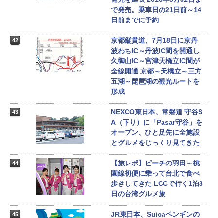
で発売。乗車日の21日前～14
日前までに予約
京都縦貫道、7月18日に京丹
42
波わちIC～丹波IC間を開通し
久御山IC～宮津天橋立IC間が
全線開通 京都～天橋立～三方
五湖～琵琶湖の観光ルートを
形成
NEXCO東日本、常磐道 守谷S
43
A（下り）に「Pasar守谷」を
オープン、ひと足先に全施設
とグルメをじっくり見てきた
【旅レポ】ピーチの羽田～桃
44
園線初便に乗って台北で食べ
歩きしてきた LCCで行く1泊3
日の台湾グルメ旅
JR東日本、Suicaペンギンの
45