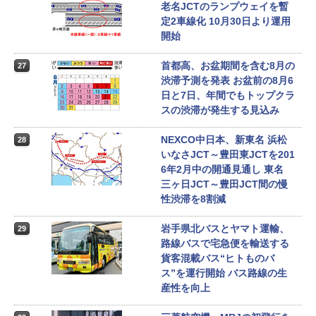
老名JCTのランプウェイを暫
定2車線化 10月30日より運用
開始
首都高、お盆期間を含む8月の
27
渋滞予測を発表 お盆前の8月6
日と7日、年間でもトップクラ
スの渋滞が発生する見込み
NEXCO中日本、新東名 浜松
28
いなさJCT～豊田東JCTを201
6年2月中の開通見通し 東名
三ヶ日JCT～豊田JCT間の慢
性渋滞を8割減
岩手県北バスとヤマト運輸、
29
路線バスで宅急便を輸送する
貨客混載バス“ヒトものバ
ス”を運行開始 バス路線の生
産性を向上