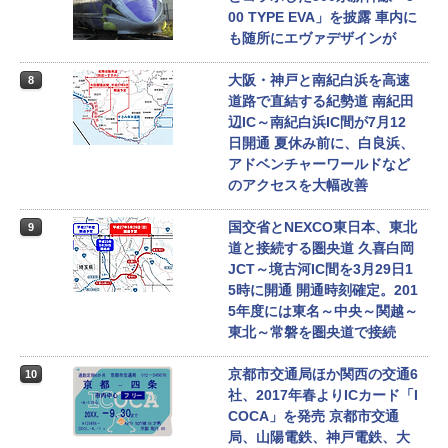
00 TYPE EVA」を披露 車内に
も随所にエヴァデザインが
大阪・神戸と南紀白浜を高速
8
道路で直結する紀勢道 南紀田
辺IC～南紀白浜IC間が7月12
日開通 夏休み前に、白良浜、
アドベンチャーワールドなど
のアクセスを大幅改善
国交省とNEXCO東日本、東北
9
道と接続する圏央道 久喜白岡
JCT～境古河IC間を3月29日1
5時に開通 開通時刻確定。201
5年度には東名～中央～関越～
東北～常磐を圏央道で接続
京都市交通局ほか関西の交通6
10
社、2017年春よりICカード「I
COCA」を発売 京都市交通
局、山陽電鉄、神戸電鉄、大