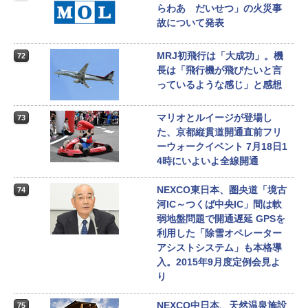
らわあ だいせつ」の火災事
故について発表
MRJ初飛行は「大成功」。機
72
長は「飛行機が飛びたいと言
っているような感じ」と感想
マリオとルイージが登場し
73
た、京都縦貫道開通直前フリ
ーウォークイベント 7月18日1
4時にいよいよ全線開通
NEXCO東日本、圏央道「境古
74
河IC～つくば中央IC」間は軟
弱地盤問題で開通遅延 GPSを
利用した「除雪オペレーター
アシストシステム」も本格導
入。2015年9月度定例会見よ
り
NEXCO中日本、天然温泉施設
75