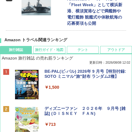
「Fleet Week」として横浜新
港、横須賀港などで満艦飾や
電灯艦飾 観艦式や体験航海の
応募要項も公開
Amazon トラベル関連ランキング
旅行雑誌
旅行ガイド・地図
テント
アウトドア
Amazon 旅行雑誌 の売れ筋ランキング
更新日時：2026/08/08 12:02
BE-PAL(ビ-パル) 2026年 9 月号【特別付録:
SOTO ミニマル"旅"財布 ランダム2種】
￥1,500
ディズニーファン ２０２６年 ９月号 [雑
誌] (ＤＩＳＮＥＹ ＦＡＮ)
￥713