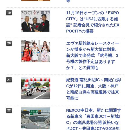
果
11月19日オープンの「EXPO
19
CITY」は“USJに匹敵する施
設” 記者会見で紹介されたEX
POCITYの概要
エヴァ新幹線＆レースクイー
20
ンが博多から新大阪に到着。
新大阪で出発式 「弐号機、3
号機の製作予定はあります
か？」との質問も
紀勢道 南紀田辺IC～南紀白浜I
21
Cが12日に開通、大阪・神戸
と南紀白浜を高速道路で往来
可能に
NEXCO中日本、新たに開通す
22
る新東名「豊田東JCT～新城I
C」の建設現場公開 浜松いな
さJCT～豊田東JCTが2016年