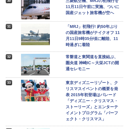
三菱航空機、MRJの初飛行を
30
11月11日午前に実施、ついに
国産ジェット旅客機が空へ
「MRJ」初飛行! 約50年ぶり
31
の国産旅客機がテイクオフ 11
月11日9時35分頃に離陸、11
時過ぎに着陸
常磐道と東関道を直接結ぶ、
32
圏央道 神崎IC～大栄JCTの開
通セレモニー
東京ディズニーリゾート、ク
33
リスマスイベントの概要を発
表 2015年初登場はパレード
「ディズニー・クリスマス・
ストーリーズ」とエンターテ
イメントプログラム「パーフ
ェクト・クリスマス」