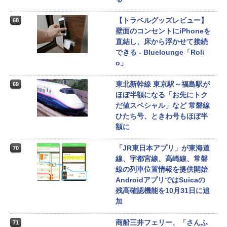
【トラベルグッズレビュー】
68
壁面のコンセントにiPhoneを
直結し、床から浮かせて接続
できる - Bluelounge「Roli
o」
東北新幹線 東京駅～福島駅が
69
ほぼ半額になる「お先にトク
だ値スペシャル」など 常磐線
ひたち号、ときわ号もほぼ半
額に
「JR東日本アプリ」が東海道
70
線、宇都宮線、高崎線、常磐
線の列車位置情報を提供開始
AndroidアプリではSuicaの
残高確認機能を10月31日に追
加
商船三井フェリー、「さんふ
71