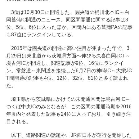
3位は10月30日に開通した、圏央道の桶川北本IC～白
岡菖蒲IC開通のニュース。同区間開通に関する記事は3
位、5位、6位に入ったほか、区間内にある菖蒲PAの記事
も87位にランクインしている。
2015年は圏央道の開通に高い注目が集まった年で、3
月29日は東北道から茨城県方面へ伸びる久喜白岡JCT～
境古河ICが開通し、関連記事が9位、16位にランクイ
ン。常磐道～東関道を接続した6月7日の神崎IC～大栄JC
T間開通の記事も4位、12位、32位、81位と多く読まれ
た。
埼玉県から茨城県にかけての未開通区間は境古河IC～
つくば中央ICのみとなるが、この区間の開通時期を2016
年度内と発表した記事も24位に入っており、引き続き注
目される。
以下、道路関連の話題や、JR西日本が運行を開始した