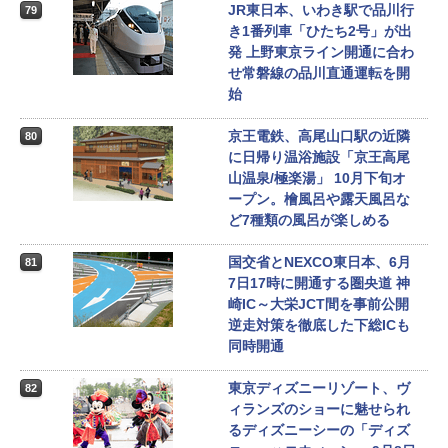
JR東日本、いわき駅で品川行
79
き1番列車「ひたち2号」が出
発 上野東京ライン開通に合わ
せ常磐線の品川直通運転を開
始
京王電鉄、高尾山口駅の近隣
80
に日帰り温浴施設「京王高尾
山温泉/極楽湯」 10月下旬オ
ープン。檜風呂や露天風呂な
ど7種類の風呂が楽しめる
国交省とNEXCO東日本、6月
81
7日17時に開通する圏央道 神
崎IC～大栄JCT間を事前公開
逆走対策を徹底した下総ICも
同時開通
東京ディズニーリゾート、ヴ
82
ィランズのショーに魅せられ
るディズニーシーの「ディズ