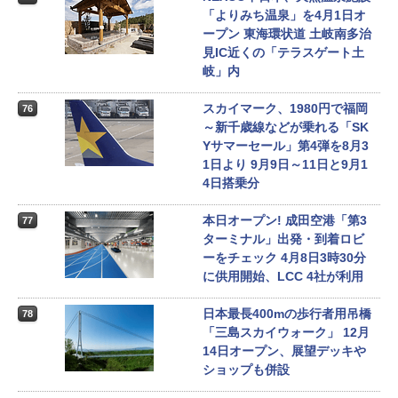
「よりみち温泉」を4月1日オ
ープン 東海環状道 土岐南多治
見IC近くの「テラスゲート土
岐」内
スカイマーク、1980円で福岡
76
～新千歳線などが乗れる「SK
Yサマーセール」第4弾を8月3
1日より 9月9日～11日と9月1
4日搭乗分
本日オープン! 成田空港「第3
77
ターミナル」出発・到着ロビ
ーをチェック 4月8日3時30分
に供用開始、LCC 4社が利用
日本最長400mの歩行者用吊橋
78
「三島スカイウォーク」 12月
14日オープン、展望デッキや
ショップも併設