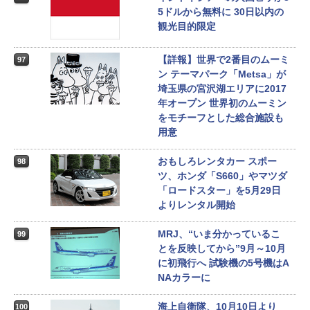
5ドルから無料に 30日以内の
観光目的限定
【詳報】世界で2番目のムーミ
97
ン テーマパーク「Metsa」が
埼玉県の宮沢湖エリアに2017
年オープン 世界初のムーミン
をモチーフとした総合施設も
用意
おもしろレンタカー スポー
98
ツ、ホンダ「S660」やマツダ
「ロードスター」を5月29日
よりレンタル開始
MRJ、“いま分かっているこ
99
とを反映してから”9月～10月
に初飛行へ 試験機の5号機はA
NAカラーに
海上自衛隊、10月10日より
100