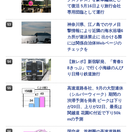
て復活 5月16日より旅行会社
専用団臨として運行
神奈川県、江ノ島でのサメ目
53
撃情報により近隣の海水浴場6
カ所が遊泳禁止に 出かける際
には関係自治体Webページの
チェックを
【旅レポ】新宿駅発、「青春1
54
8きっぷ」で行く小海線のんび
り日帰り鉄道旅行
高速道路各社、9月の大型連休
55
（シルバーウィーク）期間の
渋滞予測を発表 ピークは下り
が20日、上りが22日、最長は
関越道 花園IC付近で下り50k
mの予測
国交省、首都圏の高速道路料
56