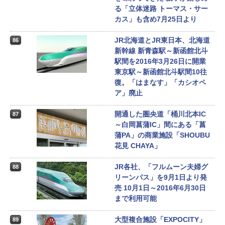
る「立体迷路 トーマス・サー
カス」も含め7月25日より
JR北海道とJR東日本、北海道
86
新幹線 新青森駅～新函館北斗
駅間を2016年3月26日に開業
東京駅～新函館北斗駅間10往
復。「はまなす」「カシオペ
ア」廃止
開通した圏央道「桶川北本IC
87
～白岡菖蒲IC」間にある「菖
蒲PA」の商業施設「SHOUBU
花見 CHAYA」
JR各社、「フルムーン夫婦グ
88
リーンパス」を9月1日より発
売 10月1日～2016年6月30日
まで利用可能
大型複合施設「EXPOCITY」
89