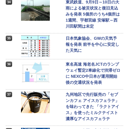
東武鉄道、9月9日～10日の大
34
雨による被災状況と復旧見込
みを発表 5個所のうち4個所は
1週間、宇都宮線 安塚駅～西
川田駅間は未定
日本気象協会、GWの天気予
35
報を発表 前半を中心に安定し
た天気に
東名高速 海老名JCTのランプ
36
ウェイ暫定2車線化で渋滞ゼロ
に NEXCO中日本が運用開始
後の交通状況を発表
九州地区で先行販売の「セブ
37
ンカフェ アイスカフェラテ」
を味わってきた 「ラクトアイ
ス」を使ったミルクテイスト
濃厚なアイスカフェラテ