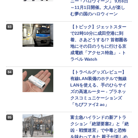
ニー・ハロウィーン」 9月8日
～11月1日開催。大人が楽し
む夢の国のハロウィーン
【トピック】ジェットスター
83
で22時10分に成田空港に到
着、さあどうする!? 首都圏各
地にその日のうちに行ける京
成電鉄「アクセス特急」 - ト
ラベル Watch
【トラベルグッズレビュー】
84
有線LAN装備のホテルで無線
LANを使える、手のひらサイ
ズの高速ルーター - プラネッ
クスコミュニケーションズ
「ちびファイ2 ac」
富士急ハイランドの新アトラ
85
クション「絶望要塞2」と「絶
凶・戦慄迷宮」で中毒と恐怖
を味わってきた 親子が楽しめ