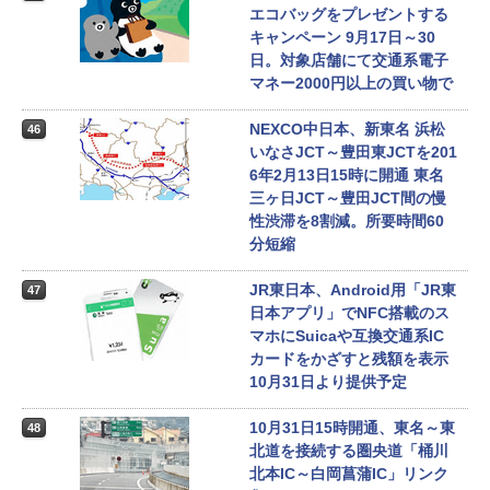
エコバッグをプレゼントする
キャンペーン 9月17日～30
日。対象店舗にて交通系電子
マネー2000円以上の買い物で
NEXCO中日本、新東名 浜松
46
いなさJCT～豊田東JCTを201
6年2月13日15時に開通 東名
三ヶ日JCT～豊田JCT間の慢
性渋滞を8割減。所要時間60
分短縮
JR東日本、Android用「JR東
47
日本アプリ」でNFC搭載のス
マホにSuicaや互換交通系IC
カードをかざすと残額を表示
10月31日より提供予定
10月31日15時開通、東名～東
48
北道を接続する圏央道「桶川
北本IC～白岡菖蒲IC」リンク