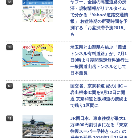
ヤフー、全国の高速道路の渋
38
滞・規制情報がリアルタイム
で分かる「Yahoo!道路交通情
報」 お盆時期の所要時間を予
測する「お盆渋滞予測2015」
も
埼玉県と山梨県を結ぶ「雁坂
39
トンネル有料道路」が、7月1
日0時より期間限定無料通行に
一般国道山岳トンネルとして
日本最長
国交省、京奈和道 紀の川IC～
40
岩出根来IC間を9月12日に開
通 京奈和道と阪和道の接続ま
で残り1区間に
JR西日本、東京往復が最大1
41
万4500円割引きになる「東京
往復スーパー早特きっぷ」の
発売を延長 2016年3月31日ま