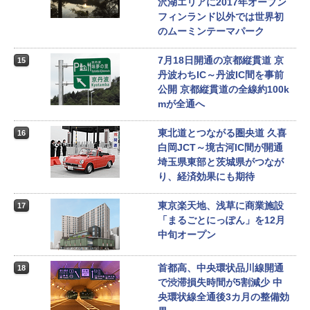
沢湖エリアに2017年オープン
フィンランド以外では世界初
のムーミンテーマパーク
7月18日開通の京都縦貫道 京
15
丹波わちIC～丹波IC間を事前
公開 京都縦貫道の全線約100k
mが全通へ
東北道とつながる圏央道 久喜
16
白岡JCT～境古河IC間が開通
埼玉県東部と茨城県がつなが
り、経済効果にも期待
東京楽天地、浅草に商業施設
17
「まるごとにっぽん」を12月
中旬オープン
首都高、中央環状品川線開通
18
で渋滞損失時間が5割減少 中
央環状線全通後3カ月の整備効