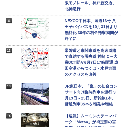
阪モノレール、神戸新交通、
北神急行
NEXCO中日本、国道16号 八
11
王子バイパスを10月31日より
無料化 30年の料金徴収期間が
終了に
常磐道と東関東道を高速道路
12
で直結する圏央道 神崎IC～大
栄JCT間が6月7日17時開通 成
田空港からつくば・水戸方面
のアクセスを改善
JR東日本、「嵐」の仙台コン
13
サート向け臨時列車を運行 9
月19日～23日、新幹線1本、
普通列車35本を増発や増結
【速報】ムーミンのテーマパ
14
ーク「Metsa」が埼玉県の宮