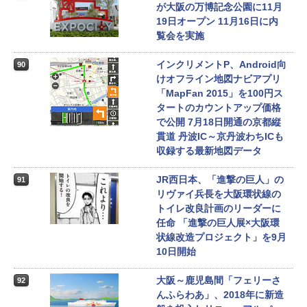
が大阪の万博記念公園に11月
19日オープン 11月16日に内
覧会を実施
インクリメントP、Android向
90
けオフライン地図ナビアプリ
「MapFan 2015」を100円ス
タートのカウントアップ価格
で公開 7月18日開通の京都縦
貫道 丹波IC～京丹波わちICも
収録する最新地図データ
JR西日本、「進撃の巨人」の
91
リヴァイ兵長を大阪環状線の
トイレ改良計画のリーダーに
任命 「進撃の巨人展×大阪環
状線改造プロジェクト」を9月
10日開始
大阪～鹿児島間「フェリーさ
92
んふらわあ」、2018年に新造