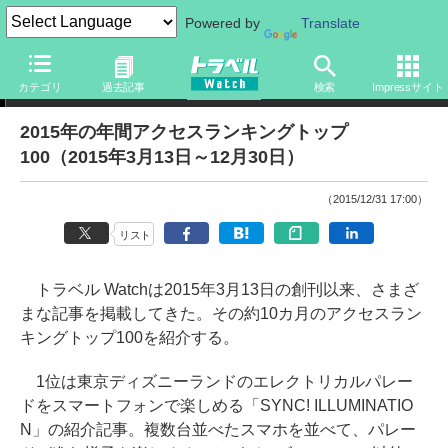
Powered by
Translate
アクセスランキング
カテゴリ
過去記事
検索
Impressサイト
2015年の年間アクセスランキングトップ
100（2015年3月13日～12月30日）
（2015/12/31 17:00）
リスト
トラベル Watchは2015年3月13日の創刊以来、さまざ
まな記事を掲載してきた。その約10カ月のアクセスラン
キングトップ100を紹介する。
1位は東京ディズニーランドのエレクトリカルパレー
ドをスマートフォンで楽しめる「SYNC! ILLUMINATIO
N」の紹介記事。複数台並べたスマホを並べて、パレー