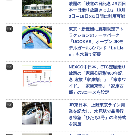
放題の「鉄道の日記念 JR西日
本一日乗り放題きっぷ」 10月
3日～18日の1日間に利用可能
東京・新豊洲に夏期限定アト
61
ラクションのテーマパーク
「UGOKAS」オープン JKモ
デルガールズバンド「Le Lie
n」も水着で応援
NEXCO中日本、ETC定額乗り
62
放題の「家康公顕彰400年記
念 速旅『家康割』」 「家康ワ
イド」「家康東部」「家康西
部」の3コースを設定
JR東日本、上野東京ライン開
63
業を記念し、水戸駅で品川行
き特急「ひたち2号」の出発式
を実施