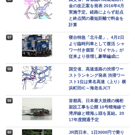
金の改正案を発表 2016年4月
実施予定。経路によらず起点
と終点間の最短距離で料金を
計算
寝台特急「北斗星」、4月2日
57
より臨時列車として復活 シャ
ワー付き個室「ロイヤル」が
従来より倍増し豪華編成に
国交省、高速道路の渋滞ワー
58
ストランキング発表 渋滞ワー
スト1位は東名高速（上り）横
浜町田IC～海老名JCT
首都高、日本最大規模の橋桁
59
架設工事を公開 10号晴海線で
湾岸線と晴海ふ頭を直結。20
17年度開通予定
JR西日本、1日3000円で乗り
60