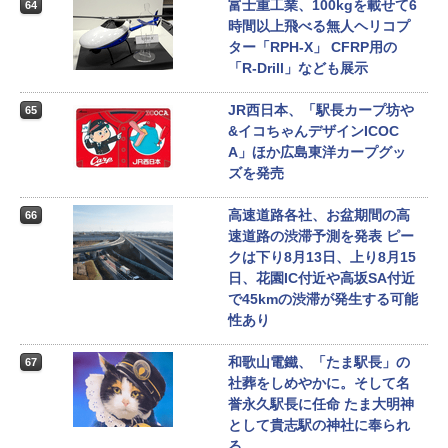
富士重工業、100kgを載せて6
64
時間以上飛べる無人ヘリコプ
ター「RPH-X」 CFRP用の
「R-Drill」なども展示
JR西日本、「駅長カープ坊や
65
&イコちゃんデザインICOC
A」ほか広島東洋カープグッ
ズを発売
高速道路各社、お盆期間の高
66
速道路の渋滞予測を発表 ピー
クは下り8月13日、上り8月15
日、花園IC付近や高坂SA付近
で45kmの渋滞が発生する可能
性あり
和歌山電鐵、「たま駅長」の
67
社葬をしめやかに。そして名
誉永久駅長に任命 たま大明神
として貴志駅の神社に奉られ
る