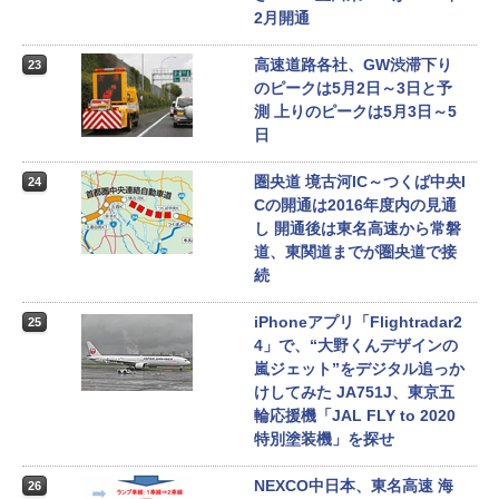
2月開通
高速道路各社、GW渋滞下り
23
のピークは5月2日～3日と予
測 上りのピークは5月3日～5
日
圏央道 境古河IC～つくば中央I
24
Cの開通は2016年度内の見通
し 開通後は東名高速から常磐
道、東関道までが圏央道で接
続
iPhoneアプリ「Flightradar2
25
4」で、“大野くんデザインの
嵐ジェット”をデジタル追っか
けしてみた JA751J、東京五
輪応援機「JAL FLY to 2020
特別塗装機」を探せ
NEXCO中日本、東名高速 海
26