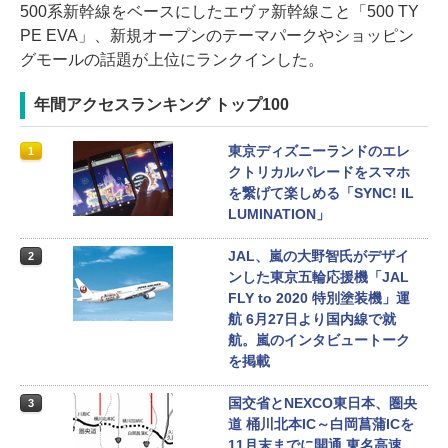
500系新幹線をベースにしたエヴァ新幹線こと「500 TY
PE EVA」、新規オープンのテーマパークやショッピン
グモールの話題が上位にランクインした。
年間アクセスランキング トップ100
東京ディズニーランドのエレ
1
クトリカルパレードをスマホ
を繋げて楽しめる「SYNC! IL
LUMINATION」
JAL、嵐の大野智氏がデザイ
2
ンした東京五輪応援機「JAL
FLY to 2020 特別塗装機」運
航 6月27日より国内線で就
航。嵐のインタビュートーク
を掲載
国交省とNEXCO東日本、圏央
3
道 桶川北本IC～白岡菖蒲ICを
11月末までに開通 東名高速、