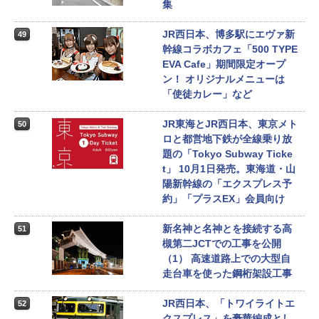
集
JR西日本、博多駅にエヴァ新
49
幹線コラボカフェ「500 TYPE
EVA Cafe」期間限定オープ
ン！ オリジナルメニューは
「使徒カレー」など
JR東海とJR西日本、東京メト
50
ロと都営地下鉄が全線乗り放
題の「Tokyo Subway Ticke
t」 10月1日発売。東海道・山
陽新幹線の「エクスプレス予
約」「プラスEX」会員向け
新名神と名神とを接続する高
51
槻第二JCTでの工事を公開
（1） 高速道路上での大型自
走台車を使った鋼桁架設工事
JR西日本、「トワイライトエ
52
クスプレス」を豪華編成とし