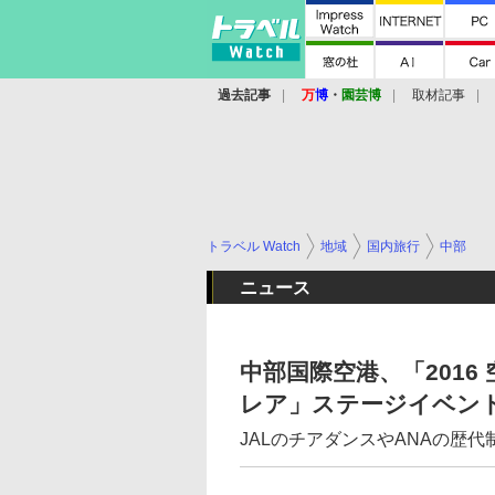
過去記事
万
博
・
園芸博
取材記事
トラベル Watch
地域
国内旅行
中部
ニュース
中部国際空港、「2016 
レア」ステージイベン
JALのチアダンスやANAの歴