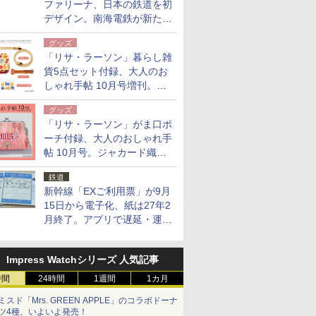
ファリーナ、日本の鉄道を初
デザイン。南海電鉄が新たな
「空港特急」をなにわ筋線へ
グッズ
導入
「リサ・ラーソン」暮らし雑
貨5点セット付録、大人のお
しゃれ手帖 10月号増刊。
USBケーブルや缶ケースなど
グッズ
「リサ・ラーソン」がま口ポ
ーチ付録、大人のおしゃれ手
帖 10月号。ジャカード織の
北欧猫デザイン
鉄道
新幹線「EXご利用票」が9月
15日から電子化、紙は27年2
月終了。アプリで遅延・運休
も確認可能に
Impress Watchシリーズ 人気記事
時間
24時間
1週間
1カ月
ミスド「Mrs. GREEN APPLE」のコラボドーナ
ツ4種、いよいよ発売！