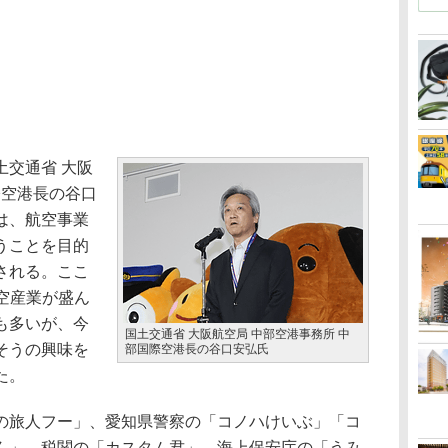
交通省 大阪
際空港長の谷口
は、航空事業
うことを目的
される。ここ
空産業が盛ん
も多いが、今
国土交通省 大阪航空局 中部空港事務所 中
そうの興味を
部国際空港長の谷口安弘氏
た。
旅人フー」、愛知県警察の「コノハけいぶ」「コ
ん」、税関の「カスタム君」、海上保安庁の「うみ