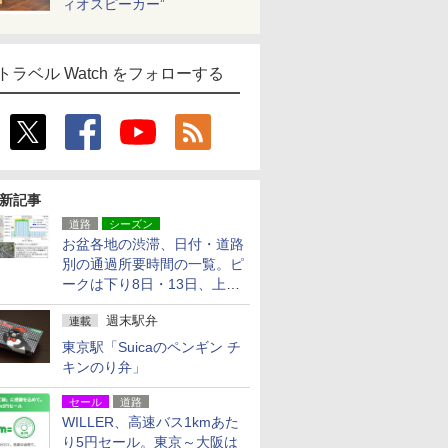
ィオスピーカー”
トラベル Watch をフォローする
新記事
道路
シーズン
お盆各地の渋滞、日付・道路
別の通過所要時間の一覧。ピ
ークは下り8日・13日、上り
14日・15日
週末駅弁
連載
東京駅「Suicaのペンギン チ
キンのり弁」
セール
道路
WILLER、高速バス1kmあた
り5円セール。東京～大阪は