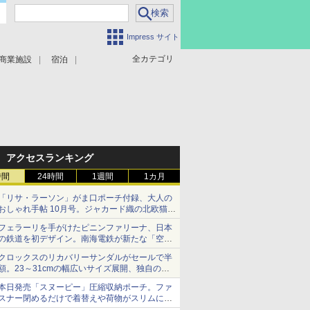
Impress サイト
全カテゴリ
商業施設
宿泊
アクセスランキング
時間
24時間
1週間
1カ月
「リサ・ラーソン」がま口ポーチ付録、大人の
おしゃれ手帖 10月号。ジャカード織の北欧猫デ
ザイン
フェラーリを手がけたピニンファリーナ、日本
の鉄道を初デザイン。南海電鉄が新たな「空港
特急」をなにわ筋線へ導入
クロックスのリカバリーサンダルがセールで半
額。23～31cmの幅広いサイズ展開、独自のク
ッション素材を採用
本日発売「スヌーピー」圧縮収納ポーチ。ファ
スナー閉めるだけで着替えや荷物がスリムにま
とまる