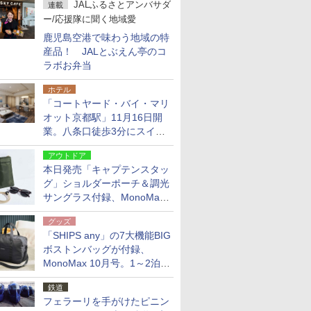
JALふるさとアンバサダ
連載
ー/応援隊に聞く地域愛
鹿児島空港で味わう地域の特
産品！ JALとぶえん亭のコ
ラボお弁当
ホテル
「コートヤード・バイ・マリ
オット京都駅」11月16日開
業。八条口徒歩3分にスイー
ト含む全270室、ダイニング
アウトドア
も併設
本日発売「キャプテンスタッ
グ」ショルダーポーチ＆調光
サングラス付録、MonoMax
9月号増刊
グッズ
「SHIPS any」の7大機能BIG
ボストンバッグが付録、
MonoMax 10月号。1～2泊の
荷物、キャリーオンも可能
鉄道
フェラーリを手がけたピニン