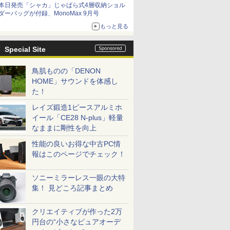
本日発売「シャカ」じゃばら式4層収納ショル
ダーバッグが付録、MonoMax 9月号
もっと見る
Special Site
鳥肌ものの「DENON
HOME」サウンドを体感し
た！
レイズ鍛造1ピースアルミホ
イール「CE28 N-plus」軽量
なままに剛性を向上
性能の良いお得な中古PC情
報はこのページでチェック！
ソニーミラーレス一眼の大特
集！ 見どころ記事まとめ
クリエイティブが作った2万
円台の“小さなピュアオーデ