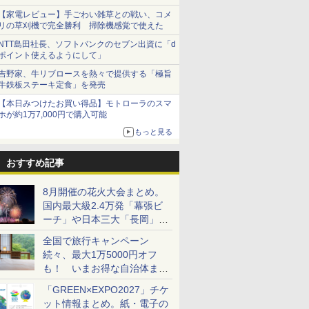
【家電レビュー】手ごわい雑草との戦い、コメ
リの草刈機で完全勝利 掃除機感覚で使えた
NTT島田社長、ソフトバンクのセブン出資に「d
ポイント使えるようにして」
吉野家、牛リブロースを熱々で提供する「極旨
牛鉄板ステーキ定食」を発売
【本日みつけたお買い得品】モトローラのスマ
ホが約1万7,000円で購入可能
もっと見る
おすすめ記事
8月開催の花火大会まとめ。
国内最大級2.4万発「幕張ビ
ーチ」や日本三大「長岡」な
ど大型イベント目白押し！
全国で旅行キャンペーン
続々、最大1万5000円オフ
も！ いまお得な自治体まと
め
「GREEN×EXPO2027」チケ
ット情報まとめ。紙・電子の