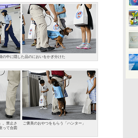
袋の中に隠した品のにおいをかぎ分けた
」。禁止さ
ご褒美のおやつをもらう「ハンター」
座って合図