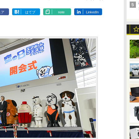
ェア
はてブ
note
LinkedIn