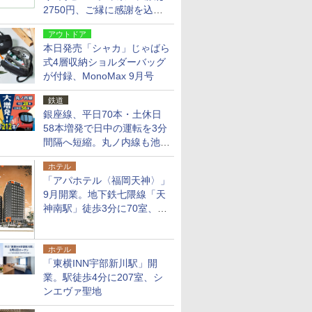
2750円、ご縁に感謝を込め
た20周年記念キャンペーン
アウトドア
本日発売「シャカ」じゃばら
式4層収納ショルダーバッグ
が付録、MonoMax 9月号
鉄道
銀座線、平日70本・土休日
58本増発で日中の運転を3分
間隔へ短縮。丸ノ内線も池袋
～中野坂上を4分間隔に
ホテル
「アパホテル〈福岡天神〉」
9月開業。地下鉄七隈線「天
神南駅」徒歩3分に70室、エ
リア初の直営店
ホテル
「東横INN宇部新川駅」開
業。駅徒歩4分に207室、シ
ンエヴァ聖地