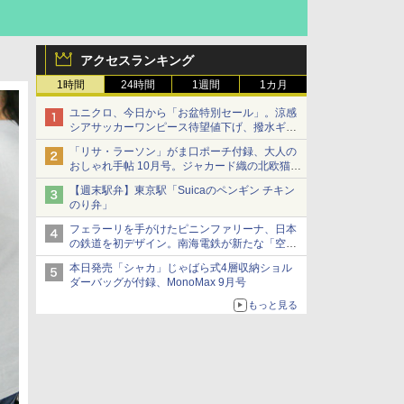
アクセスランキング
1時間
24時間
1週間
1カ月
ユニクロ、今日から「お盆特別セール」。涼感
シアサッカーワンピース待望値下げ、撥水ギア
ショーツは1990円に
「リサ・ラーソン」がま口ポーチ付録、大人の
おしゃれ手帖 10月号。ジャカード織の北欧猫デ
ザイン
【週末駅弁】東京駅「Suicaのペンギン チキン
のり弁」
フェラーリを手がけたピニンファリーナ、日本
の鉄道を初デザイン。南海電鉄が新たな「空港
特急」をなにわ筋線へ導入
本日発売「シャカ」じゃばら式4層収納ショル
ダーバッグが付録、MonoMax 9月号
もっと見る