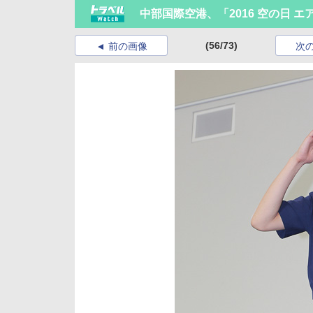
中部国際空港、「2016 空の日 
(56/73)
前の画像
次