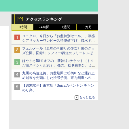
アクセスランキング
1時間
24時間
1週間
1カ月
ユニクロ、今日から「お盆特別セール」。涼感
シアサッカーワンピース待望値下げ、撥水ギア
ショーツは1990円に
フェルメール《真珠の耳飾りの少女》展のグッ
ズ公開。図録/ミッフィー/葬送のフリーレンほ
か、注目ブランドコラボが実現
はやぶさ50％オフの「新幹線eチケット（トク
だ値スペシャル28）」発売。秋冬乗車分、えき
ねっと限定
九州の高速道路、お盆期間は松橋ICなど通行止
め端末を先頭にした渋滞予測。東九州道への迂
回は料金調整を実施
【週末駅弁】東京駅「Suicaのペンギン チキン
のり弁」
もっと見る