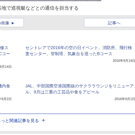
基地で巡視艇などとの通信を担当する
の画像
記事へ
研修ス
セントレアで2016年の空の日イベント。消防所、飛行検
Cコー
査センター、管制塔、気象台を巡ったBコース
2016年9月14
年9月14日
機内食
JAL、中部国際空港国際線のサクララウンジをリニューア
ル、9月は三重の工芸品や食をアピール
6年9月2日
2016年9月1
もっと関連記事を見る