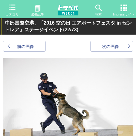
カテゴリ
過去記事
検索
Impressサイト
中部国際空港、「2016 空の日 エアポートフェスタ in セン
トレア」ステージイベント
(22/73)
前の画像
次の画像