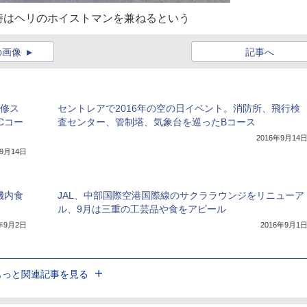
時はヘリのホイストマンを兼ねるという
の画像
記事へ
研修ス
セントレアで2016年の空の日イベント。消防所、飛行検
Cコー
査センター、管制塔、気象台を巡ったBコース
2016年9月14
年9月14日
機内食
JAL、中部国際空港国際線のサクララウンジをリニューア
ル、9月は三重の工芸品や食をアピール
6年9月2日
2016年9月1
もっと関連記事を見る