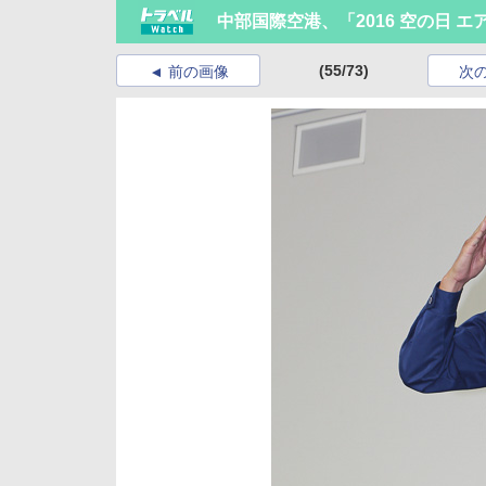
中部国際空港、「2016 空の日 
(55/73)
前の画像
次