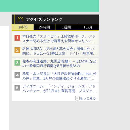
アクセスランキング
1時間
24時間
1週間
1カ月
本日発売「スヌーピー」圧縮収納ポーチ。ファ
スナー閉めるだけで着替えや荷物がスリムにま
とまる
名神 大津SA「びわ湖大花火大会」開催に伴い
閉鎖。明日15～21時は店舗・トイレ・駐車場の
利用不可
熊本の高速道路、九州道 松橋IC～えびのICなど
の一般車両通行再開は8月後半見込み
群馬・水上温泉に「大江戸温泉物語Premium 松
乃井」開業。1万坪の庭園湯めぐり＆豪華バイ
キングを体験してきた！
ディズニーシー「インディ・ジョーンズ・アド
ベンチャー」が11月末に運営再開。プロジェク
ションマッピングを追加、DPAは1500円
もっと見る