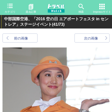
カテゴリ
過去記事
検索
Impressサイト
中部国際空港、「2016 空の日 エアポートフェスタ in セン
トレア」ステージイベント
(41/73)
前の画像
次の画像