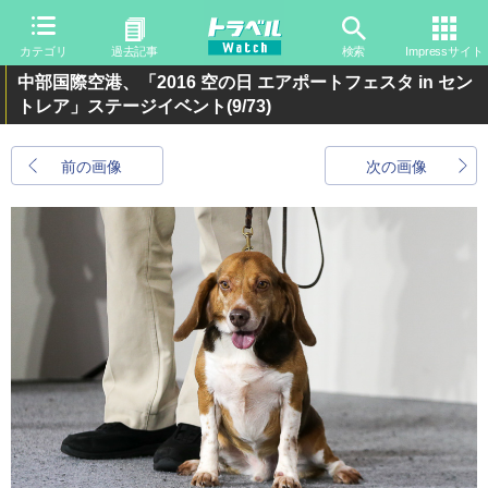
カテゴリ
過去記事
検索
Impressサイト
中部国際空港、「2016 空の日 エアポートフェスタ in セン
トレア」ステージイベント
(9/73)
前の画像
次の画像