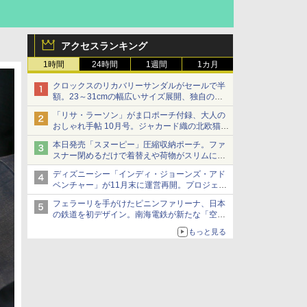
アクセスランキング
1時間
24時間
1週間
1カ月
クロックスのリカバリーサンダルがセールで半
額。23～31cmの幅広いサイズ展開、独自のク
ッション素材を採用
「リサ・ラーソン」がま口ポーチ付録、大人の
おしゃれ手帖 10月号。ジャカード織の北欧猫デ
ザイン
本日発売「スヌーピー」圧縮収納ポーチ。ファ
スナー閉めるだけで着替えや荷物がスリムにま
とまる
ディズニーシー「インディ・ジョーンズ・アド
ベンチャー」が11月末に運営再開。プロジェク
ションマッピングを追加、DPAは1500円
フェラーリを手がけたピニンファリーナ、日本
の鉄道を初デザイン。南海電鉄が新たな「空港
特急」をなにわ筋線へ導入
もっと見る