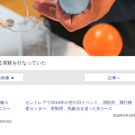
る実験を行なっていた
の画像
記事へ
研修ス
セントレアで2016年の空の日イベント。消防所、飛行検
Cコー
査センター、管制塔、気象台を巡ったBコース
2016年9月14
年9月14日