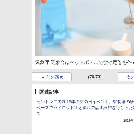
気象庁 気象台はペットボトルで雲や竜巻を作
(70/73)
前の画像
次
関連記事
セントレアで2016年の空の日イベント。管制塔の
ペースでパイロット役と英語で話す練習を行なった
ス
2016