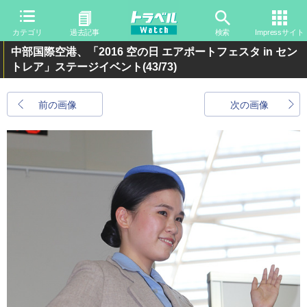
カテゴリ
過去記事
検索
Impressサイト
中部国際空港、「2016 空の日 エアポートフェスタ in セン
トレア」ステージイベント
(43/73)
前の画像
次の画像