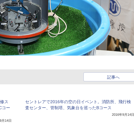
記事へ
研修ス
セントレアで2016年の空の日イベント。消防所、飛行検
Cコー
査センター、管制塔、気象台を巡ったBコース
2016年9月14
年9月14日