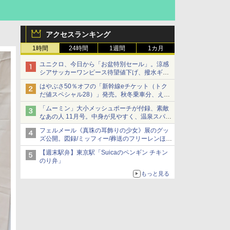
アクセスランキング
1時間
24時間
1週間
1カ月
ユニクロ、今日から「お盆特別セール」。涼感
シアサッカーワンピース待望値下げ、撥水ギア
ショーツは1990円に
はやぶさ50％オフの「新幹線eチケット（トク
だ値スペシャル28）」発売。秋冬乗車分、えき
ねっと限定
「ムーミン」大小メッシュポーチが付録、素敵
なあの人 11月号。中身が見やすく、温泉スパに
も使える
フェルメール《真珠の耳飾りの少女》展のグッ
ズ公開。図録/ミッフィー/葬送のフリーレンほ
か、注目ブランドコラボが実現
【週末駅弁】東京駅「Suicaのペンギン チキン
のり弁」
もっと見る