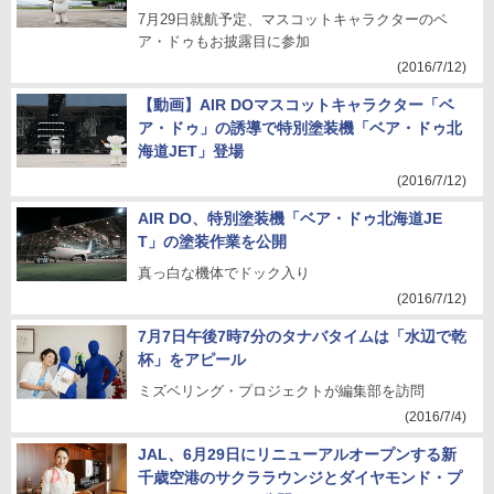
7月29日就航予定、マスコットキャラクターのベ
ア・ドゥもお披露目に参加
(2016/7/12)
【動画】AIR DOマスコットキャラクター「ベ
ア・ドゥ」の誘導で特別塗装機「ベア・ドゥ北
海道JET」登場
(2016/7/12)
AIR DO、特別塗装機「ベア・ドゥ北海道JE
T」の塗装作業を公開
真っ白な機体でドック入り
(2016/7/12)
7月7日午後7時7分のタナバタイムは「水辺で乾
杯」をアピール
ミズベリング・プロジェクトが編集部を訪問
(2016/7/4)
JAL、6月29日にリニューアルオープンする新
千歳空港のサクララウンジとダイヤモンド・プ