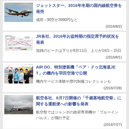
ジェットスター、2016年冬期の国内線航空券を
発売
成田～関空が3990円など
(2016/8/2)
JR各社、2016年お盆時期の指定席予約状況を
発表
混雑のピークは下りが8月11日、上りが14日～15日
(2016/8/1)
AIR DO、特別塗装機「ベア・ドゥ北海道JE
T」の機内を羽田空港で公開
機内サービス体験や歴代制服コレクションも
(2016/7/28)
航空各社、8月7日開催の「千歳基地航空祭」に
関する運航便への影響を発表
航空祭ではジャンボの政府専用機や「ブルーイン
パルス」が飛行予定
(2016/7/27)