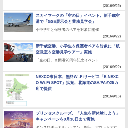
(2016/9/25)
スカイマークの「空の日」イベント。新千歳空
港で「GSE展示会と業務見学会」
小中学生と保護者のペアを対象に開催
(2016/9/22)
新千歳空港、小学生＆保護者ペアを対象に「航
空教室＆空港見学ツアー」実施
「空の日」＆開港90周年記念イベント
(2016/9/22)
NEXCO東日本、無料Wi-Fiサービス「E-NEXC
O Wi-Fi SPOT」拡充。北海道のSA/PAの25カ
所で提供
(2016/9/16)
プリンセスクルーズ、「人生を新体験しよう」
キャンペーンを9月30日まで実施
ダンスやボーカルレッスン、陶芸、アウトドアな