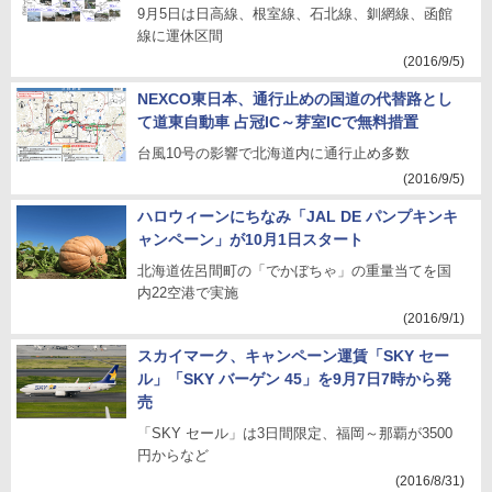
9月5日は日高線、根室線、石北線、釧網線、函館
線に運休区間
(2016/9/5)
NEXCO東日本、通行止めの国道の代替路とし
て道東自動車 占冠IC～芽室ICで無料措置
台風10号の影響で北海道内に通行止め多数
(2016/9/5)
ハロウィーンにちなみ「JAL DE パンプキンキ
ャンペーン」が10月1日スタート
北海道佐呂間町の「でかぼちゃ」の重量当てを国
内22空港で実施
(2016/9/1)
スカイマーク、キャンペーン運賃「SKY セー
ル」「SKY バーゲン 45」を9月7日7時から発
売
「SKY セール」は3日間限定、福岡～那覇が3500
円からなど
(2016/8/31)