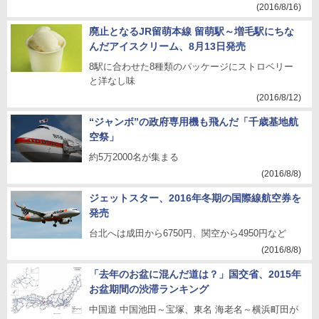
(2016/8/16)
廃止となるJR留萌本線 留萌駅～増毛駅にちな
んだアイスクリーム、8月13日発売
8駅に合わせた8種類のパッケージにストロベリー
と洋なし味
(2016/8/12)
“ジャンボ”の政府専用機も飛んだ「千歳基地航
空祭」
約5万2000名が集まる
(2016/8/8)
ジェットスター、2016年冬期の国際線航空券を
発売
台北へは成田から6750円、関空から4950円など
(2016/8/8)
「去年のお盆に混んだ道は？」国交省、2015年
お盆期間の渋滞ランキング
中国道 中国池田～宝塚、東名 海老名～横浜町田が