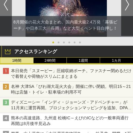
8月開催の花火大会まとめ。国内最大級2.4万発「幕張ビ
ーチ」や日本三大「長岡」など大型イベント目白押し！
●
●
●
●
●
●
アクセスランキング
1時間
24時間
1週間
1カ月
本日発売「スヌーピー」圧縮収納ポーチ。ファスナー閉めるだけ
で着替えや荷物がスリムにまとまる
名神 大津SA「びわ湖大花火大会」開催に伴い閉鎖。明日15～21
時は店舗・トイレ・駐車場の利用不可
ディズニーシー「インディ・ジョーンズ・アドベンチャー」が
11月末に運営再開。プロジェクションマッピングを追加、DPA
は1500円
熊本の高速道路、九州道 松橋IC～えびのICなどの一般車両通行
再開は8月後半見込み