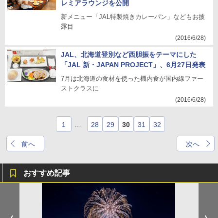
レミアラウンジを公開
新メニュー「JAL特製焼きカレーパン」などもお披
露目
(2016/6/28)
JAL、北海道登別など西胆振をテーマにした
「JAL 新・JAPAN PROJECT」、6月27日発表
7月は北海道の食材を使った機内食が国内線ファー
ストクラスに
(2016/6/28)
1
…
28
29
30
31
32
前へ
次へ
おすすめ記事