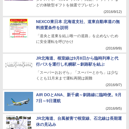
どの体験型ギフトを抽選でプレゼント
(2016/9/12)
NEXCO東日本 北海道支社、道東自動車道の無
料措置条件を説明
「道央と道東を結ぶ唯一の道路」を止めないため
に安全運転を呼びかけ
(2016/9/9)
JR北海道、根室線は9月8日から臨時列車と代
行バスを運行し札幌駅～釧路駅を結ぶ
「スーパーおおぞら」「スーパーとかち」は少な
くとも11月末まで運転再開は困難
(2016/9/7)
AIR DOとANA、新千歳～釧路線に臨時便。9月
7日～9日運航
(2016/9/5)
JR北海道、台風被害で根室線、石北線は長期運
休の見込み