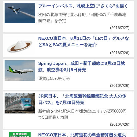
ブルーインパルス、札幌上空に“さくら”を描く
次回の北海道飛行展示は8月7日開催の「千歳基地
航空祭」を予定
(2016/7/27)
NEXCO東日本、8月11日の「山の日」グルメな
どSAとPAの夏メニューを紹介
(2016/7/26)
Spring Japan、成田～新千歳線に8月20日就
航、航空券を8月5日発売
運賃は5570円から
(2016/7/26)
JR東日本、「北海道新幹線開業記念 大人の休
日パス」を7月29日発売
新幹線を含むJR東日本/北海道エリアが2万6000円
で5日間乗り放題
(2016/7/26)
NEXCO東日本、北海道初の料金精算機を道央