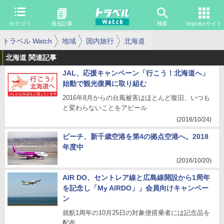
カテゴリ
過去記事
検索
Impressサイト
トラベル Watch
地域
国内旅行
北海道
北海道 関連記事
JAL、応援キャンペーン「行こう！北海道へ」
始動で観光復興に取り組む
2016年8月からの台風被害はほとんど復旧、いつも
と変わらないことをアピール
(2016/10/24)
ピーチ、新千歳空港を第4の拠点空港へ。2018
年度中
(2016/10/20)
AIR DO、セントレア線と広島線開設から1周年
を記念し「My AIRDO」」会員向けキャンペー
ン
就航1周年の10月25日の対象便搭乗者には記念品を
配布