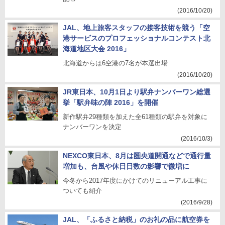
(2016/10/20)
JAL、地上旅客スタッフの接客技術を競う「空
港サービスのプロフェッショナルコンテスト北
海道地区大会 2016」
北海道からは6空港の7名が本選出場
(2016/10/20)
JR東日本、10月1日より駅弁ナンバーワン総選
挙「駅弁味の陣 2016」を開催
新作駅弁29種類を加えた全61種類の駅弁を対象に
ナンバーワンを決定
(2016/10/3)
NEXCO東日本、8月は圏央道開通などで通行量
増加も、台風や休日日数の影響で微増に
今冬から2017年度にかけてのリニューアル工事に
ついても紹介
(2016/9/28)
JAL、「ふるさと納税」のお礼の品に航空券を