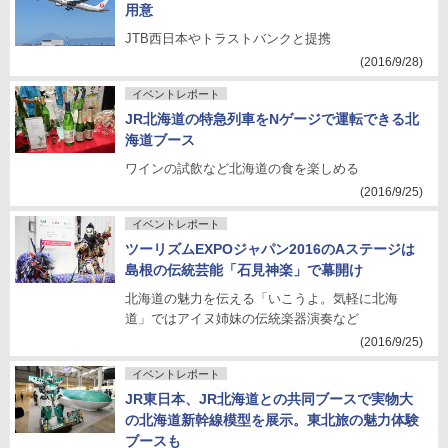
用意
JTB西日本やトラストバンクと提携
(2016/9/28)
イベントレポート
JR北海道の特急列車をNゲージで運転できる北
海道ブース
ワインの試飲など北海道の食を楽しめる
(2016/9/25)
イベントレポート
ツーリズムEXPOジャパン2016のAステージは
島根の伝統芸能「石見神楽」で幕開け
北海道の魅力を伝える「いこうよ。気軽に北海
道」ではアイヌ姉妹の伝統楽器演奏など
(2016/9/25)
イベントレポート
JR東日本、JR北海道との共同ブースで実物大
の北海道新幹線模型を展示。東北旅の魅力体験
ブースも