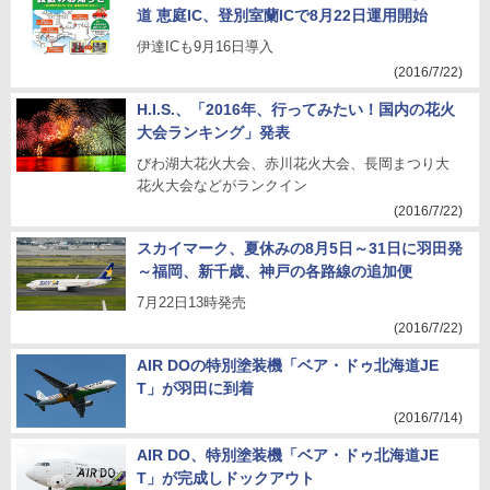
道 恵庭IC、登別室蘭ICで8月22日運用開始
伊達ICも9月16日導入
(2016/7/22)
H.I.S.、「2016年、行ってみたい！国内の花火
大会ランキング」発表
びわ湖大花火大会、赤川花火大会、長岡まつり大
花火大会などがランクイン
(2016/7/22)
スカイマーク、夏休みの8月5日～31日に羽田発
～福岡、新千歳、神戸の各路線の追加便
7月22日13時発売
(2016/7/22)
AIR DOの特別塗装機「ベア・ドゥ北海道JE
T」が羽田に到着
(2016/7/14)
AIR DO、特別塗装機「ベア・ドゥ北海道JE
T」が完成しドックアウト