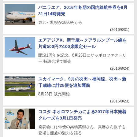
バニラエア、2016年冬期の国内線航空券を8月
31日14時発売
東京～札幌が3990円から
(2016/8/31)
エアアジアX、新千歳～クアラルンプール線を
片道500円の100席限定セール
開設1周年を記念。8月25日にサッポロファクトリ
ー 特設会場で販売
(2016/8/24)
スカイマーク、9月の羽田～福岡線、羽田～新
千歳線に計28便を追加運航
8月23日 販売開始
(2016/8/23)
コスタ ネオロマンチカによる2017年日本発着
クルーズを9月1日発売
発表会には俳優の高橋英樹さん、真麻さん親子も
登場し船旅の魅力を語る