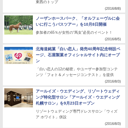
東西のトップ
(2016/8/8)
ノーザンホースパーク、「オルフェーヴルに会
いに行こうバスツアー」を10月8日開催
参加者の65％が女性の“馬女”必見のイベント！
(2016/8/5)
北海道銘菓「白い恋人」発売40周年記念特設ペ
ージ、石屋製菓オフィシャルサイト内にオープ
ン
「白い恋人の12の秘密」やユーザー参加型コンテ
ンツ「フォト＆メッセージコンテスト」を提供
(2016/8/3)
アールイズ・ウエディング、リゾートウェディ
ング特化型サロン「アールイズ・ウエディング
札幌サロン」を9月23日オープン
リゾートウェディング専門ドレスサロン「ウィズ
ア ホワイト」併設
(2016/8/3)