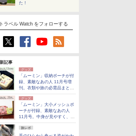
た！
トラベル Watch をフォローする
新記事
グッズ
「ムーミン」収納ポーチが付
録、素敵なあの人 11月号増
刊。衣類や旅の必需品まとま
る大小2個セット
グッズ
「ムーミン」大小メッシュポ
ーチが付録、素敵なあの人
11月号。中身が見やすく、温
泉スパにも使える
旅レポ
手のひらから食べる姿がかわ