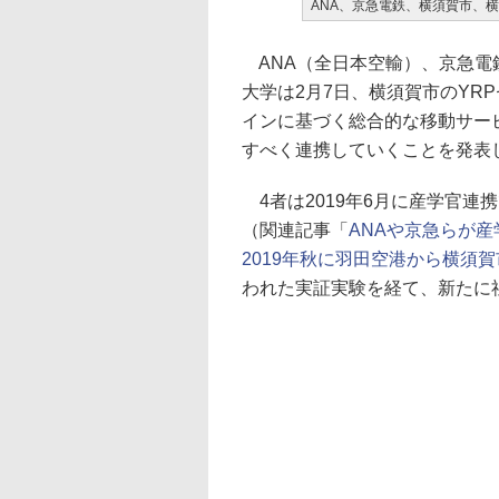
ANA、京急電鉄、横須賀市、横浜国
ANA（全日本空輸）、京急電
大学は2月7日、横須賀市のYR
インに基づく総合的な移動サービス「
すべく連携していくことを発表
4者は2019年6月に産学官連携で
（関連記事「
ANAや京急らが産学
2019年秋に羽田空港から横須
われた実証実験を経て、新たに