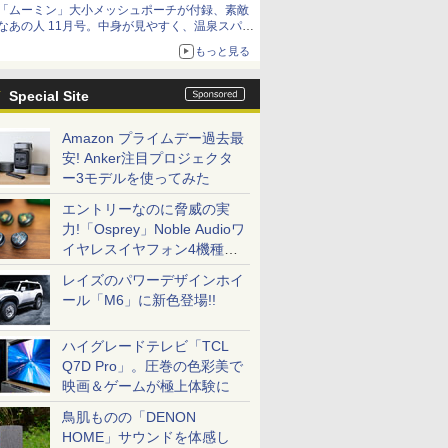
「ムーミン」大小メッシュポーチが付録、素敵
なあの人 11月号。中身が見やすく、温泉スパに
も使える
もっと見る
Special Site
Amazon プライムデー過去最
安! Anker注目プロジェクタ
ー3モデルを使ってみた
エントリーなのに脅威の実
力!「Osprey」Noble Audioワ
イヤレスイヤフォン4機種を
一気に聴く
レイズのパワーデザインホイ
ール「M6」に新色登場!!
ハイグレードテレビ「TCL
Q7D Pro」。圧巻の色彩美で
映画＆ゲームが極上体験に
鳥肌ものの「DENON
HOME」サウンドを体感し