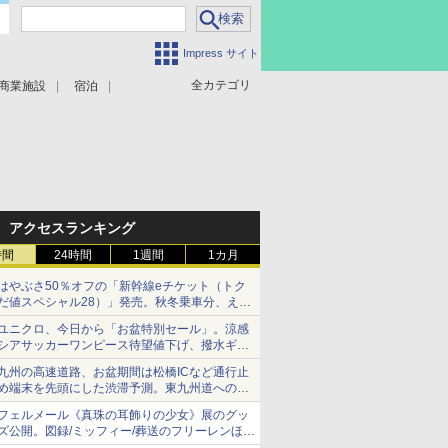
Impress サイト
全カテゴリ
商業施設
宿泊
アクセスランキング
時間
24時間
1週間
1カ月
はやぶさ50％オフの「新幹線eチケット（トク
だ値スペシャル28）」発売。秋冬乗車分、えき
ねっと限定
ユニクロ、今日から「お盆特別セール」。涼感
シアサッカーワンピース待望値下げ、撥水ギア
ショーツは1990円に
九州の高速道路、お盆期間は松橋ICなど通行止
め端末を先頭にした渋滞予測。東九州道への迂
回は料金調整を実施
フェルメール《真珠の耳飾りの少女》展のグッ
ズ公開。図録/ミッフィー/葬送のフリーレンほ
か、注目ブランドコラボが実現