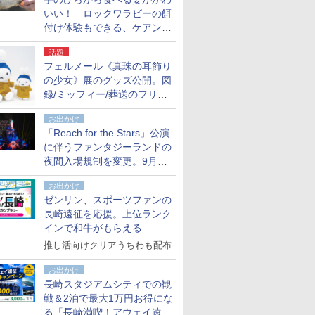
いい！ ロックワラビーの餌
付け体験もできる、ケアンズ
でアサートン高原の日本語ガ
話題
イド付きツアーに参加してみ
フェルメール《真珠の耳飾り
た
の少女》展のグッズ公開。図
録/ミッフィー/葬送のフリー
レンほか、注目ブランドコラ
お出かけ
ボが実現
「Reach for the Stars」公演
に伴うファンタジーランドの
夜間入場規制を変更。9月か
ら18時50分～20時ごろに
お出かけ
ゼンリン、スポーツファンの
長崎遠征を応援。上位ランク
インで和牛がもらえる
「GO！GO！長崎スタンプラ
推し活向けクリアうちわも配布
リー」
お出かけ
長崎スタジアムシティでの観
戦＆2泊で最大1万円お得にな
る「長崎満喫！アウェイ遠征