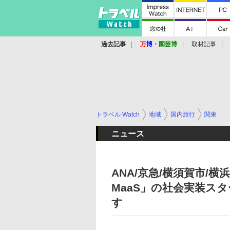
過去記事
万
博
・
園芸博
取材記事
トラベル Watch
地域
国内旅行
関東
ニュース
ANA/京急/横須賀市/横浜
MaaS」の社会実装ス
す