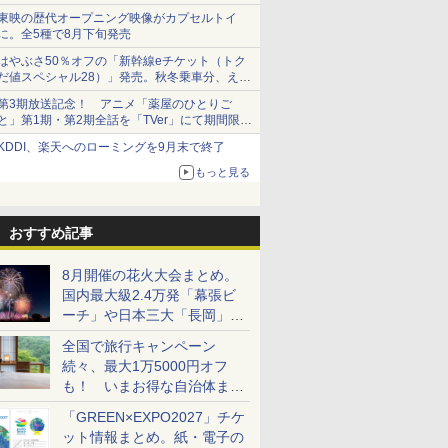
東映の歴代オープニング映像がカプセルトイ
に。全5種で8月下旬発売
はやぶさ50％オフの「新幹線eチケット（トク
だ値スペシャル28）」発売。秋冬乗車分、えき
ねっと限定
第3期放送記念！ アニメ「薬屋のひとりご
と」第1期・第2期全話を「TVer」にて期間限定
で順次無料配信開始
KDDI、楽天へのローミングを9月末で終了
もっと見る
おすすめ記事
8月開催の花火大会まとめ。
国内最大級2.4万発「幕張ビ
ーチ」や日本三大「長岡」な
ど大型イベント目白押し！
全国で旅行キャンペーン
続々、最大1万5000円オフ
も！ いまお得な自治体まと
め
「GREEN×EXPO2027」チケ
ット情報まとめ。紙・電子の