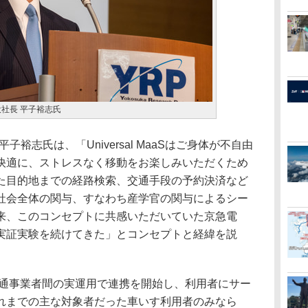
社長 平子裕志氏
裕志氏は、「Universal MaaSはご身体が不自由
快適に、ストレスなく移動をお楽しみいただくため
た目的地までの経路検索、交通手段の予約決済など
社会全体の関与、すなわち産学官の関与によるシー
来、このコンセプトに共感いただいていた京急電
実証実験を続けてきた」とコンセプトと経緯を説
交通事業者間の実運用で連携を開始し、利用者にサー
れまでの主な対象者だった車いす利用者のみなら