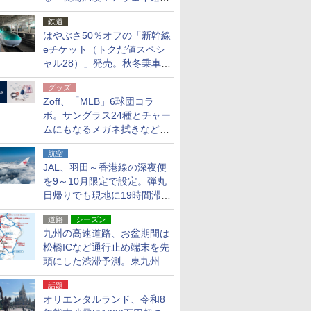
応援キャンペーン」
鉄道
はやぶさ50％オフの「新幹線
eチケット（トクだ値スペシ
ャル28）」発売。秋冬乗車
分、えきねっと限定
グッズ
Zoff、「MLB」6球団コラ
ボ。サングラス24種とチャー
ムにもなるメガネ拭きなど雑
貨24種
航空
JAL、羽田～香港線の深夜便
を9～10月限定で設定。弾丸
日帰りでも現地に19時間滞在
できる
道路
シーズン
九州の高速道路、お盆期間は
松橋ICなど通行止め端末を先
頭にした渋滞予測。東九州道
への迂回は料金調整を実施
話題
オリエンタルランド、令和8