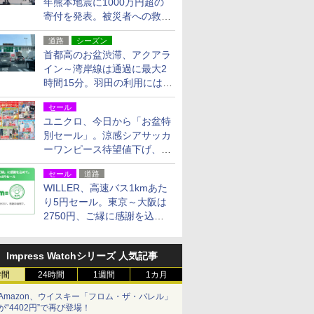
年熊本地震に1000万円超の
寄付を発表。被災者への救援
活動・復旧支援
道路
シーズン
首都高のお盆渋滞、アクアラ
イン～湾岸線は通過に最大2
時間15分。羽田の利用には
「空港西出口」の利用検討を
セール
ユニクロ、今日から「お盆特
別セール」。涼感シアサッカ
ーワンピース待望値下げ、撥
水ギアショーツは1990円に
セール
道路
WILLER、高速バス1kmあた
り5円セール。東京～大阪は
2750円、ご縁に感謝を込め
た20周年記念キャンペーン
Impress Watchシリーズ 人気記事
時間
24時間
1週間
1カ月
Amazon、ウイスキー「フロム・ザ・バレル」
が“4402円”で再び登場！