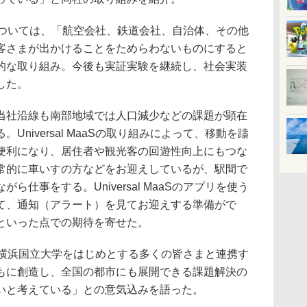
り組みについては、「航空会社、鉄道会社、自治体、その他
客さまが出かけることをためらわないものにすると
的な取り組み。今後も実証実験を継続し、社会実装
した。
社沿線も南部地域では人口減少などの課題が顕在
niversal MaaSの取り組みによって、移動を躊
便利になり、居住者や観光客の回遊性向上にもつな
常的に車いすの方などをお迎えしているが、駅間で
仕事をする。Universal MaaSのアプリを使う
て、通知（アラート）を見てお迎えする準備がで
といった点での期待を寄せた。
横浜国立大学をはじめとする多くの皆さまと連携す
もに創造し、全国の都市にも展開できる課題解決の
いと考えている」との意気込みを語った。