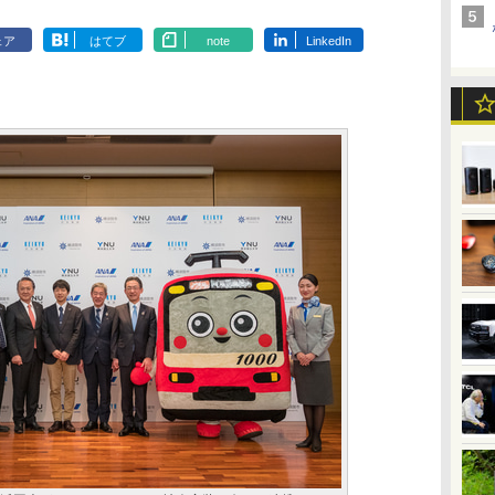
ェア
はてブ
note
LinkedIn