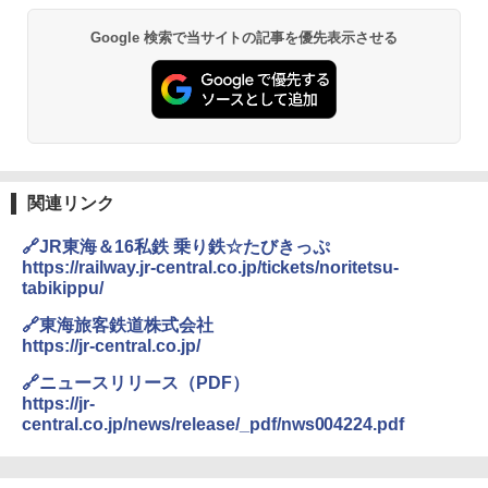
熊撃退スプレー 熊よけスプレー 熊スプレー
Google 検索で当サイトの記事を優先表示させる
【日本企業販売】超強力クマ対策スプレー 30
0ml（連続噴射30秒）110ml（連続噴射15
秒）射程5～10m 安全ロック搭載 携帯収納袋
付き ヒグマ・イノシシ対策 自治体・教育機
関の購入実績 登山・キャンプ・アウトドア・
防災用品 長期保存可能 緊急時用 日本国内発
送
￥3,680
関連リンク
🔗JR東海＆16私鉄 乗り鉄☆たびきっぷ
GRANDOOR ステンレス保冷剤 2個セット 2
https://railway.jr-central.co.jp/tickets/noritetsu-
026リニューアル 急速冷凍 空間倍増 衛生的
tabikippu/
コンパクト 保冷力長持ち
🔗東海旅客鉄道株式会社
￥2,980
https://jr-central.co.jp/
🔗ニュースリリース（PDF）
ポインターライト 強力 小型 緑色/赤色/青紫色
https://jr-
USB充電式 高精度 超長距離照射 長時間使用
central.co.jp/news/release/_pdf/nws004224.pdf
可能 安全ロック付き 高安全性 金属製耐久 コ
ンパクト多機能設計 持ち運び便利 アウトド
ア/オフィス/教育現場/展示会用 緑