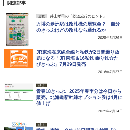
関連記事
￥1,180
井上孝司の「鉄道旅行のヒント」
連載
電動エアーポンプ SUP用 20PSI 電動ポンプ
万博の夢洲駅は改札機の展覧会？ 自分
ゴムボート 空気入れ 空気抜き 自動停止 過熱
のきっぷはどの改札なら通れるか
保護 日光可読lcd 7種類ノズル付き
2025年3月26日
￥7,884
JR東海在来線全線と私鉄が2日間乗り放
題になる「JR東海＆16私鉄 乗り鉄☆た
びきっぷ」7月29日発売
2016年7月27日
鉄道
青春18きっぷ、2025年春季分は今日から
販売。北海道新幹線オプション券は4月に
値上げ
2025年2月14日
鉄道