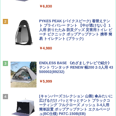
￥6,830
ディズニーファン ２０２６年 ９月号 [雑
地球の歩き方 スター・ウォーズ
誌] (ＤＩＳＮＥＹ ＦＡＮ)
PYKES PEAK (パイクスピーク) 着替えテン
￥2,695
ト プライバシー テント 【中が透けない】 1
￥713
人用 折りたたみ 防災グッズ 災害用トイレ ビ
ーチ ピクニック ポップアップテント 携帯 簡
易 トイレテント (ブラック)
山と溪谷 2026年8月号「南アルプス大全」
A09 地球の歩き方 イタリア 2026～2027 地
￥4,980
球の歩き方A ヨーロッパ
￥1,540
￥2,479
ENDLESS BASE 《めざましテレビで紹介》
テント ワンタッチ RENEW 幅200 2-3人用 43
500002(89232)
Coyote No.89 特集 星野道夫 夢見る旅
A26 地球の歩き方 チェコ ポーランド スロヴ
ァキア 2026～2027 地球の歩き方A ヨーロッ
￥5,999
パ
￥1,540
￥2,277
[キャンパーズコレクション 山善] 傘みたいに
広げるだけ パッとサッとテント ブラックコ
ーティング フルクローズ メッシュ 3-4人用
簡単設置 ポップアップテント エクルベージ
AIRLINE（エアライン）2026年9月号【特
新しい日本地理 地図・統計・移動から読み
ュ(BC仕様) PATC-150B(EB)
集】ボーイング110周年を祝して！
解く (講談社現代新書)