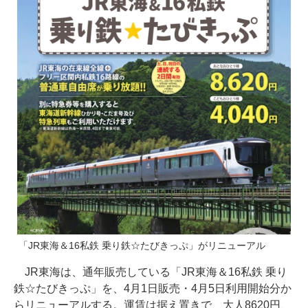
「JR東海＆16私鉄 乗り鉄☆たびきっぷ」がリニューアル
JR東海は、通年販売している「JR東海＆16私鉄 乗り
鉄☆たびきっぷ」を、4月1日販売・4月5日利用開始分か
らリニューアルする。運賃は据え置きで、大人8620円、