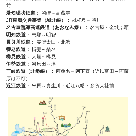
前
愛知環状鉄道：
岡崎～高蔵寺
JR東海交通事業（城北線）：
枇杷島～勝川
名古屋臨海高速鉄道（あおなみ線）：
名古屋～金城ふ頭
明知鉄道：
恵那～明智
長良川鉄道：
美濃太田～北濃
養老鉄道：
揖斐～桑名
樽見鉄道：
大垣～樽見
伊勢鉄道：
河原田～津
三岐鉄道（北勢線）：
西桑名～阿下喜（近鉄富田～西藤
原は不可）
近江鉄道：
米原～貴生川・近江八幡・多賀大社前