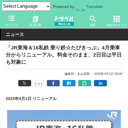
Powered by
Translate
トラベル Watch
旅の方法
お得なきっぷ
カテゴリ
過去記事
検索
Impressサイト
ニュース
「JR東海＆16私鉄 乗り鉄☆たびきっぷ」4月乗車
分からリニューアル。料金そのまま、2日目は平日
も対象に
編集部：丸山花梨
2025年4月1日 06:00
リスト
2025年4月1日 リニューアル