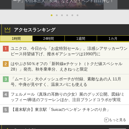
ーチ」や日本三大「長岡」など大型イベント目白押し！
●
●
●
●
●
●
アクセスランキング
1時間
24時間
1週間
1カ月
ユニクロ、今日から「お盆特別セール」。涼感シアサッカーワン
ピース待望値下げ、撥水ギアショーツは1990円に
はやぶさ50％オフの「新幹線eチケット（トクだ値スペシャル
28）」発売。秋冬乗車分、えきねっと限定
「ムーミン」大小メッシュポーチが付録、素敵なあの人 11月
号。中身が見やすく、温泉スパにも使える
フェルメール《真珠の耳飾りの少女》展のグッズ公開。図録/ミ
ッフィー/葬送のフリーレンほか、注目ブランドコラボが実現
【週末駅弁】東京駅「Suicaのペンギン チキンのり弁」
もっと見る