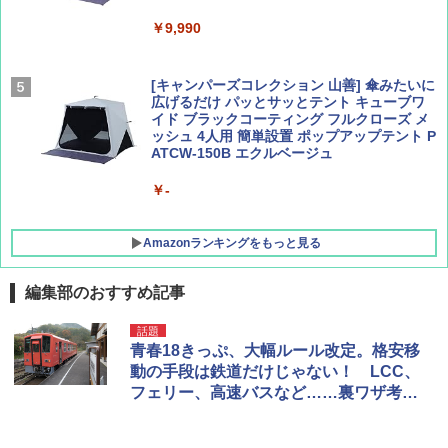
￥9,990
￥1,760
￥1,540
[キャンパーズコレクション 山善] 傘みたいに
広げるだけ パッとサッとテント キューブワ
イド ブラックコーティング フルクローズ メ
ッシュ 4人用 簡単設置 ポップアップテント P
ATCW-150B エクルベージュ
￥-
Amazonランキングをもっと見る
編集部のおすすめ記事
DEWEL パラソル 大型 ビーチ アウトドアパ
話題
ラソル ガーデン サイトシート付 折りたたみ
青春18きっぷ、大幅ルール改定。格安移
防水 UVカット 4段階高さ調整 軽量 収納袋付
動の手段は鉄道だけじゃない！ LCC、
き
フェリー、高速バスなど……裏ワザ考え
てみた
￥6,459