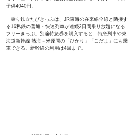
子供4040円。
乗り鉄☆たびきっぷは、JR東海の在来線全線と隣接す
る16私鉄の普通・快速列車が連続2日間乗り放題になる
フリーきっぷ。別途特急券を購入すると、特急列車や東
海道新幹線 熱海～米原間の「ひかり」「こだま」にも乗
車できる。新幹線の利用は4回まで。