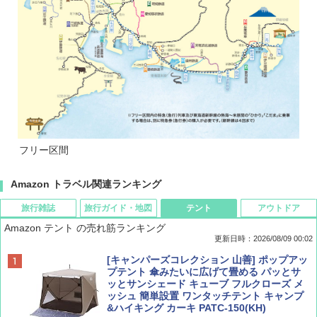
フリー区間
Amazon トラベル関連ランキング
旅行雑誌
旅行ガイド・地図
テント
アウトドア
Amazon テント の売れ筋ランキング
更新日時：2026/08/09 00:02
BE-PAL(ビ-パル) 2026年 9 月号【特別付録:
D40 地球の歩き方 チェンマイ タイ北部の魅
[キャンパーズコレクション 山善] ポップアッ
SOTO ミニマル"旅"財布 ランダム2種】
力的な町 2026～2027 地球の歩き方D アジア
プテント 傘みたいに広げて畳める パッとサ
ッとサンシェード キューブ フルクローズ メ
ッシュ 簡単設置 ワンタッチテント キャンプ
￥1,500
￥2,079
&ハイキング カーキ PATC-150(KH)