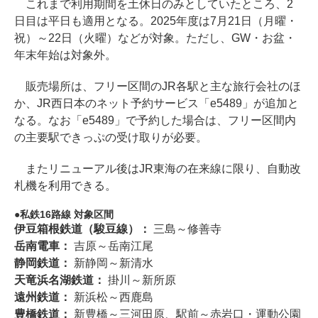
これまで利用期間を土休日のみとしていたところ、2
日目は平日も適用となる。2025年度は7月21日（月曜・
祝）～22日（火曜）などが対象。ただし、GW・お盆・
年末年始は対象外。
販売場所は、フリー区間のJR各駅と主な旅行会社のほ
か、JR西日本のネット予約サービス「e5489」が追加と
なる。なお「e5489」で予約した場合は、フリー区間内
の主要駅できっぷの受け取りが必要。
またリニューアル後はJR東海の在来線に限り、自動改
札機を利用できる。
私鉄16路線 対象区間
伊豆箱根鉄道（駿豆線）：
三島～修善寺
岳南電車：
吉原～岳南江尾
静岡鉄道：
新静岡～新清水
天竜浜名湖鉄道：
掛川～新所原
遠州鉄道：
新浜松～西鹿島
豊橋鉄道：
新豊橋～三河田原、駅前～赤岩口・運動公園