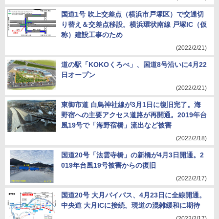
国道1号 吹上交差点（横浜市戸塚区）で交通切
り替え＆交差点移設。横浜環状南線 戸塚IC（仮
称）建設工事のため
(2022/2/21)
道の駅「KOKOくろべ」、国道8号沿いに4月22
日オープン
(2022/2/21)
東御市道 白鳥神社線が3月1日に復旧完了。海
野宿への主要アクセス道路が再開通。2019年台
風19号で「海野宿橋」流出など被害
(2022/2/18)
国道20号「法雲寺橋」の新橋が4月3日開通。2
019年台風19号被害からの復旧
(2022/2/17)
国道20号 大月バイパス、4月23日に全線開通。
中央道 大月ICに接続。現道の混雑緩和に期待
(2022/2/17)