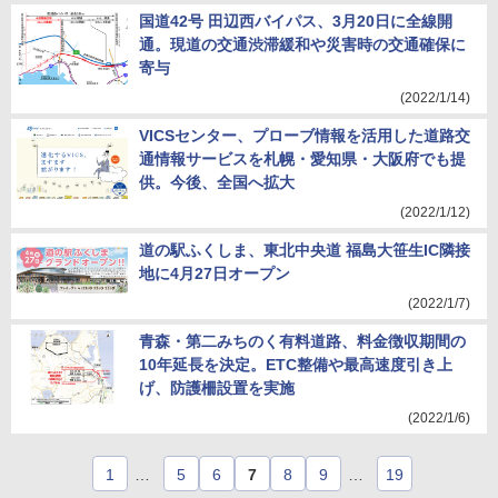
国道42号 田辺西バイパス、3月20日に全線開
通。現道の交通渋滞緩和や災害時の交通確保に
寄与
(2022/1/14)
VICSセンター、プローブ情報を活用した道路交
通情報サービスを札幌・愛知県・大阪府でも提
供。今後、全国へ拡大
(2022/1/12)
道の駅ふくしま、東北中央道 福島大笹生IC隣接
地に4月27日オープン
(2022/1/7)
青森・第二みちのく有料道路、料金徴収期間の
10年延長を決定。ETC整備や最高速度引き上
げ、防護柵設置を実施
(2022/1/6)
1
…
5
6
7
8
9
…
19