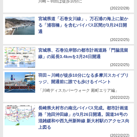
川崎～羽田は徒歩10分に
(2022/2/28)
宮城県道「石巻女川線」、万石浦の海上に架か
る「浦宿橋」を含むバイパス区間が3月24日開
通
(2022/2/25)
宮城県、石巻沿岸部の都市計画道路「門脇流留
線」の延長3.4kmを3月24日開通
(2022/2/25)
羽田～川崎が徒歩10分になる多摩川スカイブリ
ッジ、開通前に誰でも歩けるイベント
「川崎ディスカバーウォーク 殿町エリア編」
(2022/2/22)
長崎県大村市の南北バイパス完成。都市計画道
路「池田沖田線」が3月26日開通。国道34号の
混雑緩和や西九州新幹線 新大村駅のアクセス向
上図る
(2022/2/22)