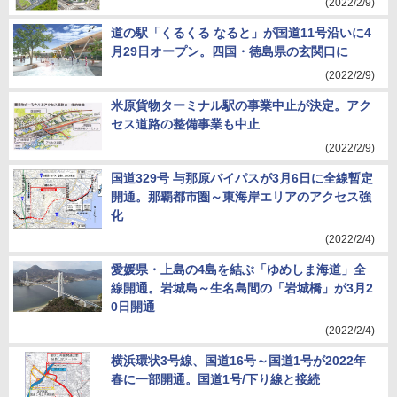
(2022/2/9)
道の駅「くるくる なると」が国道11号沿いに4
月29日オープン。四国・徳島県の玄関口に
(2022/2/9)
米原貨物ターミナル駅の事業中止が決定。アク
セス道路の整備事業も中止
(2022/2/9)
国道329号 与那原バイパスが3月6日に全線暫定
開通。那覇都市圏～東海岸エリアのアクセス強
化
(2022/2/4)
愛媛県・上島の4島を結ぶ「ゆめしま海道」全
線開通。岩城島～生名島間の「岩城橋」が3月2
0日開通
(2022/2/4)
横浜環状3号線、国道16号～国道1号が2022年
春に一部開通。国道1号/下り線と接続