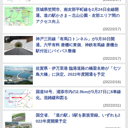
茨城県笠間市、南友部平町線を2月24日全線開
通。道の駅かさま～北山公園・友部エリア間の
アクセス向上
(2022/2/17)
神戸三田線「有馬口トンネル」が3月30日開
通。六甲有料 唐櫃IC東側、神鉄有馬線 唐櫃台
駅付近にバイパス整備
(2022/2/17)
佐賀県・伊万里港 臨港道路の橋梁名称が「七ツ
島大橋」に決定。2022年度開通を予定
(2022/2/16)
国道58号、浦添市内の2.9kmが3月27日に8車線
化。混雑緩和図る
(2022/2/11)
国交省、「道の駅」3駅を新規登録。いずれも2
022年度開業予定