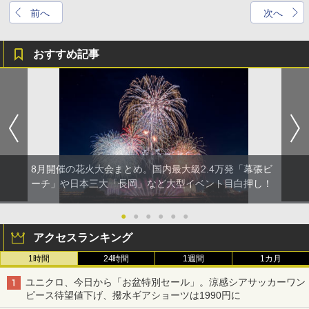
前へ
次へ
おすすめ記事
8月開催の花火大会まとめ。国内最大級2.4万発「幕張ビ
ーチ」や日本三大「長岡」など大型イベント目白押し！
●
●
●
●
●
●
アクセスランキング
1時間
24時間
1週間
1カ月
ユニクロ、今日から「お盆特別セール」。涼感シアサッカーワン
ピース待望値下げ、撥水ギアショーツは1990円に