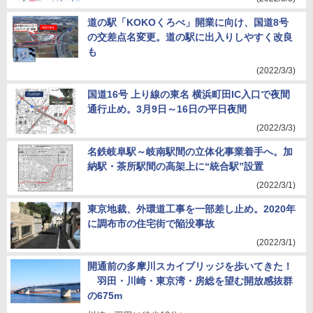
道の駅「KOKOくろべ」開業に向け、国道8号
の交差点名変更。道の駅に出入りしやすく改良
も
(2022/3/3)
国道16号 上り線の東名 横浜町田IC入口で夜間
通行止め。3月9日～16日の平日夜間
(2022/3/3)
名鉄岐阜駅～岐南駅間の立体化事業着手へ。加
納駅・茶所駅間の高架上に“統合駅”設置
(2022/3/1)
東京地裁、外環道工事を一部差し止め。2020年
に調布市の住宅街で陥没事故
(2022/3/1)
開通前の多摩川スカイブリッジを歩いてきた！
羽田・川崎・東京湾・房総を望む開放感抜群
の675m