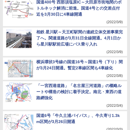
国道400号 西那須塩原IC～大田原市街地間のボ
トルネック解消に前進。国道4号との交差点付
近を3月30日に4車線開通
(2022/3/9)
相鉄 星川駅～天王町駅間の連続立体交差事業完
了へ。関連道路が3月31日全線開通。4月1日か
ら星川駅駅前広場にバス乗り入れ
(2022/3/9)
横浜環状3号線の国道16号～国道1号（下り）間
が3月24日開通。暫定2車線区間も4車線化
(2022/3/8)
「一宮西港道路」「名古屋三河道路」の概略ル
ートや構造の検討に着手決定。南北・東西の道
路網強化
(2022/3/4)
国道6号「牛久土浦バイパス」、牛久寄り1.3k
m区間が3月26日開通
(2022/3/3)