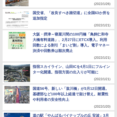
(2022/1/26)
国交省、「改良すべき踏切道」に全国63か所を
追加指定
(2022/1/21)
大阪・摂津～寝屋川間の100円橋「鳥飼仁和寺
大橋有料道路」、2月27日にETCX導入。利用
回数による割引「まいど割」導入。電子マネー
決済や回数券は順次廃止
(2022/1/21)
指宿スカイライン、山田ICを4月1日にフルイン
ター化開通。指宿方面の出入りが可能に
(2022/1/21)
国道56号、新しい「肱川橋」が3月12日開通。
基礎部など100年以上経過で架け替え。耐震性
や利用者の安全性向上
(2022/1/20)
道の駅「やんばるパイナップルの丘 安波」3月