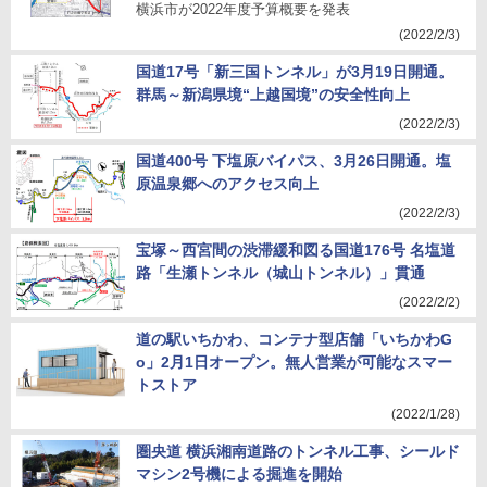
横浜市が2022年度予算概要を発表
(2022/2/3)
国道17号「新三国トンネル」が3月19日開通。
群馬～新潟県境“上越国境”の安全性向上
(2022/2/3)
国道400号 下塩原バイパス、3月26日開通。塩
原温泉郷へのアクセス向上
(2022/2/3)
宝塚～西宮間の渋滞緩和図る国道176号 名塩道
路「生瀬トンネル（城山トンネル）」貫通
(2022/2/2)
道の駅いちかわ、コンテナ型店舗「いちかわG
o」2月1日オープン。無人営業が可能なスマー
トストア
(2022/1/28)
圏央道 横浜湘南道路のトンネル工事、シールド
マシン2号機による掘進を開始