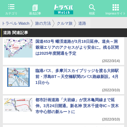
カテゴリ
過去記事
検索
Impressサイト
トラベル Watch
旅の方法
クルマ旅
道路
道路 関連記事
国道453号 蟠渓道路が3月18日延伸。道央～洞
爺湖エリアのアクセスがより安全に。残る区間
は2025年度開通を予定
(2022/3/14)
臨港バス、多摩川スカイブリッジを渡る大師駅
前・浮島BT～天空橋駅間のバス路線新設。4月
1日から
(2022/3/10)
都市計画道路「大岩線」が茨木亀岡線まで延
伸。3月24日開通。新名神 茨木千提寺IC～茨木
市中心部の新ルートに
(2022/3/10)