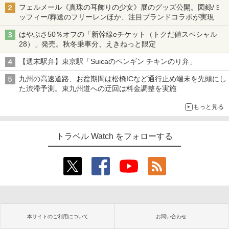
フェルメール《真珠の耳飾りの少女》展のグッズ公開。図録/ミ
ッフィー/葬送のフリーレンほか、注目ブランドコラボが実現
はやぶさ50％オフの「新幹線eチケット（トクだ値スペシャル
28）」発売。秋冬乗車分、えきねっと限定
【週末駅弁】東京駅「Suicaのペンギン チキンのり弁」
九州の高速道路、お盆期間は松橋ICなど通行止め端末を先頭にし
た渋滞予測。東九州道への迂回は料金調整を実施
もっと見る
トラベル Watch をフォローする
本サイトのご利用について
お問い合わせ