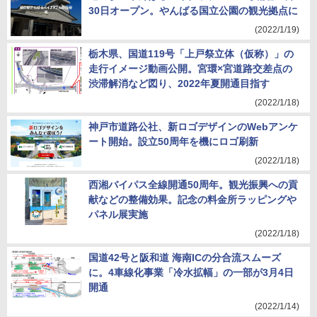
30日オープン。やんばる国立公園の観光拠点に
(2022/1/19)
栃木県、国道119号「上戸祭立体（仮称）」の
走行イメージ動画公開。宮環×宮道路交差点の
渋滞解消など図り、2022年夏開通目指す
(2022/1/18)
神戸市道路公社、新ロゴデザインのWebアンケ
ート開始。設立50周年を機にロゴ刷新
(2022/1/18)
西湘バイパス全線開通50周年。観光振興への貢
献などの整備効果。記念の料金所ラッピングや
パネル展実施
(2022/1/18)
国道42号と阪和道 海南ICの分合流スムーズ
に。4車線化事業「冷水拡幅」の一部が3月4日
開通
(2022/1/14)